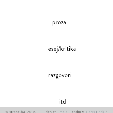
proza
esej/kritika
razgovori
itd
strane.ba, 2018.
design:
mela
coding:
Haris Hadžić
©