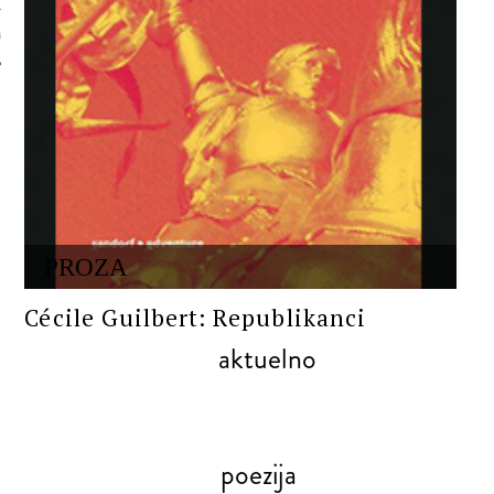
 AUTORA
PROZA
Cécile Guilbert: Republikanci
aktuelno
poezija