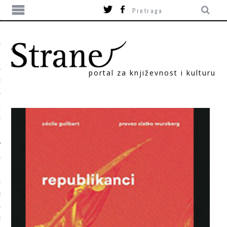
portal za književnost i kulturu
TIKA
ORI
T
SUM