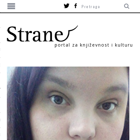
portal za književnost i kulturu
TIKA
ORI
T
SUM