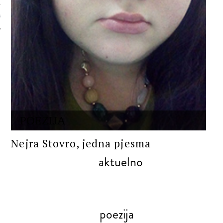
 AUTORA
POEZIJA
Nejra Stovro, jedna pjesma
aktuelno
poezija