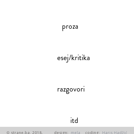
proza
esej/kritika
razgovori
itd
strane.ba, 2018.
design:
mela
coding:
Haris Hadžić
©