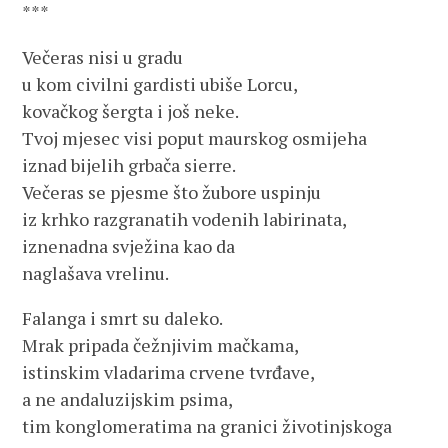
***
Večeras nisi u gradu
u kom civilni gardisti ubiše Lorcu,
kovačkog šergta i još neke.
Tvoj mjesec visi poput maurskog osmijeha
iznad bijelih grbača sierre.
Večeras se pjesme što žubore uspinju
iz krhko razgranatih vodenih labirinata,
iznenadna svježina kao da
naglašava vrelinu.
Falanga i smrt su daleko.
Mrak pripada čežnjivim mačkama,
istinskim vladarima crvene tvrđave,
a ne andaluzijskim psima,
tim konglomeratima na granici životinjskoga