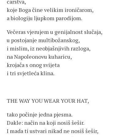
carstva,
koje Boga čine velikim ironičarom,
a biologiju ljupkom parodijom.
Večeras vjerujem u genijalnost slučaja,
u postojanje multibožanskog,
i mislim, iz neobjašnjivih razloga,
na Napoleonovu kuharicu,
krojača s onog svijeta
i tri svjetleća klina.
THE WAY YOU WEAR YOUR HAT,
tako počinje jedna pjesma.
Dakle: način na koji nosiš šešir.
I mada ti ustvari nikad ne nosiš šešir,