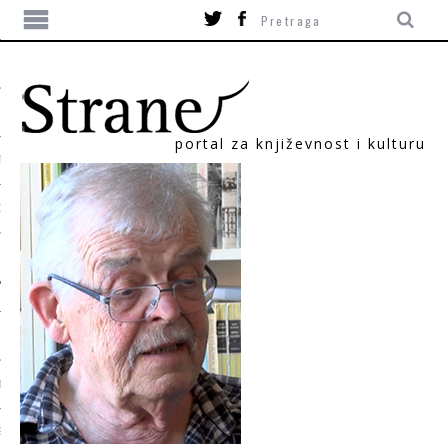
portal za književnost i kulturu
TIKA
ORI
T
SUM