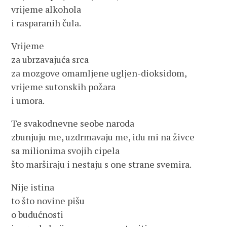
vrijeme alkohola
i rasparanih čula.
Vrijeme
za ubrzavajuća srca
za mozgove omamljene ugljen-dioksidom,
vrijeme sutonskih požara
i umora.
Te svakodnevne seobe naroda
zbunjuju me, uzdrmavaju me, idu mi na živce
sa milionima svojih cipela
što marširaju i nestaju s one strane svemira.
Nije istina
to što novine pišu
o budućnosti