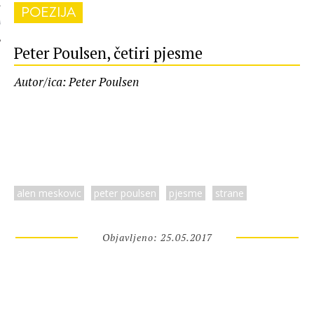
POEZIJA
 AUTORA
Peter Poulsen, četiri pjesme
Autor/ica: Peter Poulsen
alen meskovic
peter poulsen
pjesme
strane
Objavljeno: 25.05.2017