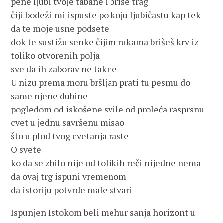
pene ljubi tvoje tabane i briše trag
čiji bodeži mi ispuste po koju ljubičastu kap tek
da te moje usne podsete
dok te sustižu senke čijim rukama brišeš krv iz
toliko otvorenih polja
sve da ih zaborav ne takne
U nizu prema moru bršljan prati tu pesmu do
same njene dubine
pogledom od iskošene svile od proleća rasprsnu
cvet u jednu savršenu misao
što u plod tvog cvetanja raste
O svete
ko da se zbilo nije od tolikih reči nijedne nema
da ovaj trg ispuni vremenom
da istoriju potvrde male stvari
Ispunjen Istokom beli mehur sanja horizont u