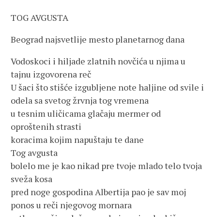
TOG AVGUSTA
Beograd najsvetlije mesto planetarnog dana
Vodoskoci i hiljade zlatnih novčića u njima u
tajnu izgovorena reč
U šaci što stišće izgubljene note haljine od svile i
odela sa svetog žrvnja tog vremena
u tesnim uličicama glačaju mermer od
oproštenih strasti
koracima kojim napuštaju te dane
Tog avgusta
bolelo me je kao nikad pre tvoje mlado telo tvoja
sveža kosa
pred noge gospodina Albertija pao je sav moj
ponos u reči njegovog mornara