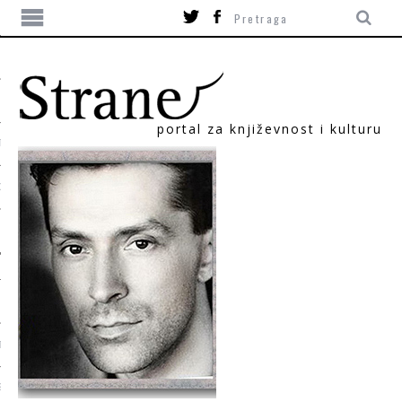
portal za književnost i kulturu
TIKA
ORI
T
SUM