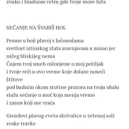
zvuku i hladnom vetru gde tvoje more hita
SEĆANJE NA ŠVABIŠ HOL
Pesme u boji plavoj s lučonošama
svetlost istinskog zlata sravnjavam u misao jer
ničeg bliskijeg nema
Čujem tvoj smeh oslonjene o moj potiljak
i tvoje reči u ovo vreme koje dolaze noseći
štitove
pod budnim okom stotine prozora na tvoju obalu
slažu sećanje u moć koja menja vreme
i zanos koji me vraća
Grozdovi plavog cveta skrivalice u zelenoj soli
svake travke