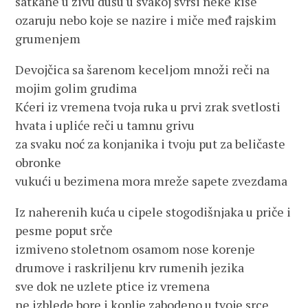
satkane u živu dušu u svakoj svrsi neke kiše
ozaruju nebo koje se nazire i miče međ rajskim
grumenjem
Devojčica sa šarenom keceljom množi reči na
mojim golim grudima
Kćeri iz vremena tvoja ruka u prvi zrak svetlosti
hvata i upliće reči u tamnu grivu
za svaku noć za konjanika i tvoju put za beličaste
obronke
vukući u bezimena mora mreže sapete zvezdama
Iz naherenih kuća u cipele stogodišnjaka u priče i
pesme poput srče
izmiveno stoletnom osamom nose korenje
drumove i raskriljenu krv rumenih jezika
sve dok ne uzlete ptice iz vremena
ne izblede bore i koplje zabodeno u tvoje srce