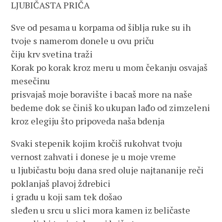
LJUBIČASTA PRIČA
Sve od pesama u korpama od šiblja ruke su ih
tvoje s namerom donele u ovu priču
čiju krv svetina traži
Korak po korak kroz meru u mom čekanju osvajaš
mesečinu
prisvajaš moje boravište i bacaš more na naše
bedeme dok se činiš ko ukupan lađo od zimzeleni
kroz elegiju što pripoveda naša bdenja
Svaki stepenik kojim kročiš rukohvat tvoju
vernost zahvati i donese je u moje vreme
u ljubičastu boju dana sred oluje najtananije reči
poklanjaš plavoj ždrebici
i gradu u koji sam tek došao
sleđen u srcu u slici mora kamen iz beličaste