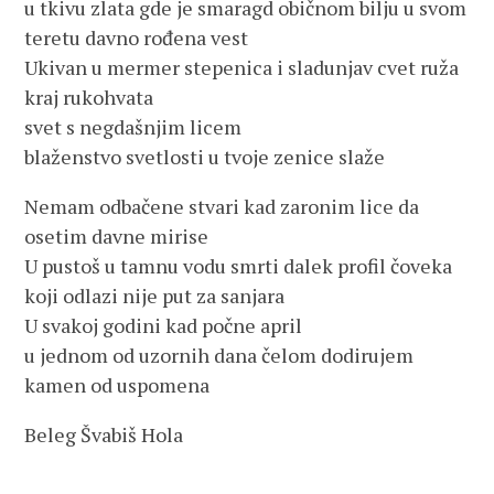
u tkivu zlata gde je smaragd običnom bilju u svom
teretu davno rođena vest
Ukivan u mermer stepenica i sladunjav cvet ruža
kraj rukohvata
svet s negdašnjim licem
blaženstvo svetlosti u tvoje zenice slaže
Nemam odbačene stvari kad zaronim lice da
osetim davne mirise
U pustoš u tamnu vodu smrti dalek profil čoveka
koji odlazi nije put za sanjara
U svakoj godini kad počne april
u jednom od uzornih dana čelom dodirujem
kamen od uspomena
Beleg Švabiš Hola