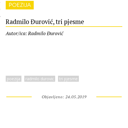
POEZIJA
 AUTORA
Radmilo Đurović, tri pjesme
Autor/ica: Radmilo Đurović
poezija
radmilo durovic
tri pjesme
Objavljeno: 24.05.2019