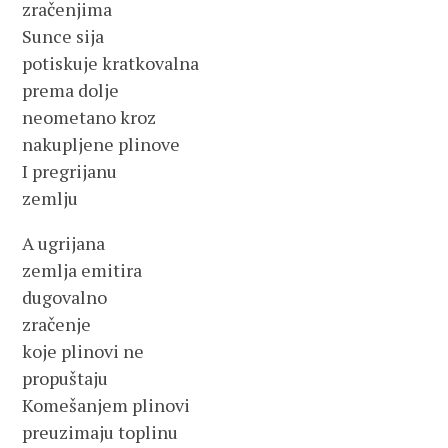
zračenjima
Sunce sija
potiskuje kratkovalna
prema dolje
neometano kroz
nakupljene plinove
I pregrijanu
zemlju
A ugrijana
zemlja emitira
dugovalno
zračenje
koje plinovi ne
propuštaju
Komešanjem plinovi
preuzimaju toplinu