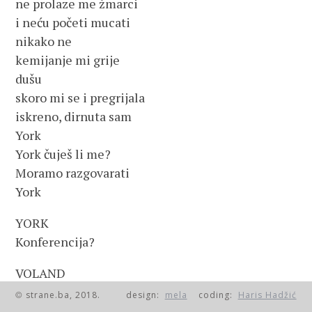
ne prolaze me žmarci
i neću početi mucati
nikako ne
kemijanje mi grije
dušu
skoro mi se i pregrijala
iskreno, dirnuta sam
York
York čuješ li me?
Moramo razgovarati
York
YORK
Konferencija?
VOLAND
Razgovarati sa svijetom
strane.ba, 2018.
design:
mela
coding:
Haris Hadžić
©
čuješ li?