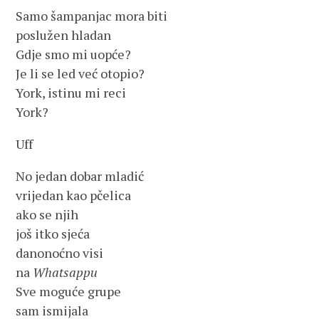
Samo šampanjac mora biti
poslužen hladan
Gdje smo mi uopće?
Je li se led već otopio?
York, istinu mi reci
York?
Uff
No jedan dobar mladić
vrijedan kao pčelica
ako se njih
još itko sjeća
danonoćno visi
na
Whatsappu
Sve moguće grupe
sam ismijala