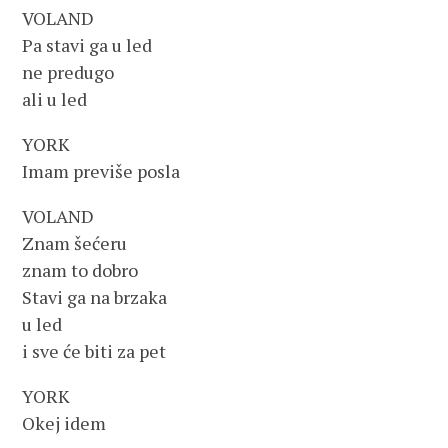
VOLAND
Pa stavi ga u led
ne predugo
ali u led
YORK
Imam previše posla
VOLAND
Znam šećeru
znam to dobro
Stavi ga na brzaka
u led
i sve će biti za pet
YORK
Okej idem