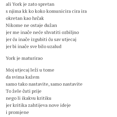
ali York je zato spretan
s njima kk ko koko komunicira cira ira
okretan kao hrčak
Nikome ne ostaje dužan
jer me inače neće shvatiti ozbiljno
jer ću inače izgubiti ću sav utjecaj
jer bi inače sve bilo uzalud
York je maturirao
Moj utjecaj leži u tome
da svima kažem
samo tako nastavite, samo nastavite
To žele čuti prije
nego li ikakvu kritiku
jer kritika zahtijeva nove ideje
i promjene