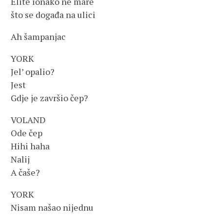
Elite ionako ne mare
što se događa na ulici
Ah šampanjac
YORK
Jel’ opalio?
Jest
Gdje je završio čep?
VOLAND
Ode čep
Hihi haha
Nalij
A čaše?
YORK
Nisam našao nijednu