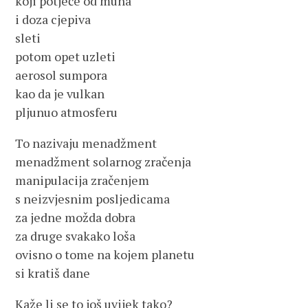
koji potječe od muha
i doza cjepiva
sleti
potom opet uzleti
aerosol sumpora
kao da je vulkan
pljunuo atmosferu
To nazivaju menadžment
menadžment solarnog zračenja
manipulacija zračenjem
s neizvjesnim posljedicama
za jedne možda dobra
za druge svakako loša
ovisno o tome na kojem planetu
si kratiš dane
Kaže li se to još uvijek tako?