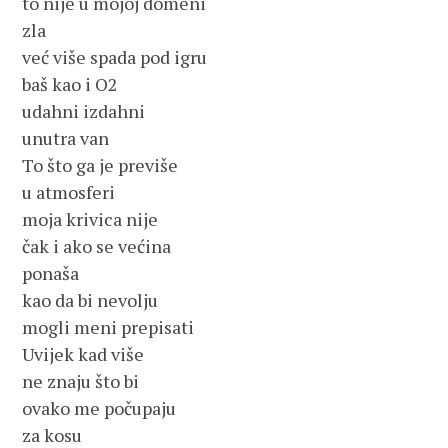
to nije u mojoj domeni
zla
već više spada pod igru
baš kao i O2
udahni izdahni
unutra van
To što ga je previše
u atmosferi
moja krivica nije
čak i ako se većina
ponaša
kao da bi nevolju
mogli meni prepisati
Uvijek kad više
ne znaju što bi
ovako me počupaju
za kosu