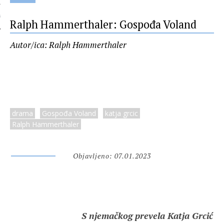
 AUTORA
Ralph Hammerthaler: Gospođa Voland
Autor/ica: Ralph Hammerthaler
drama
Gospođa Voland
katja grcic
Ralph Hammerthaler
Objavljeno: 07.01.2023
S njemačkog prevela Katja Grcić