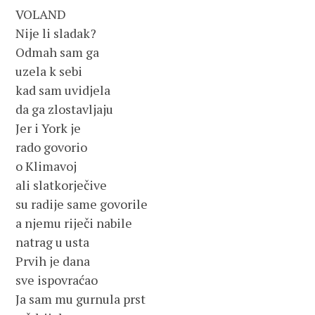
VOLAND
Nije li sladak?
Odmah sam ga
uzela k sebi
kad sam uvidjela
da ga zlostavljaju
Jer i York je
rado govorio
o Klimavoj
ali slatkorječive
su radije same govorile
a njemu riječi nabile
natrag u usta
Prvih je dana
sve ispovraćao
Ja sam mu gurnula prst