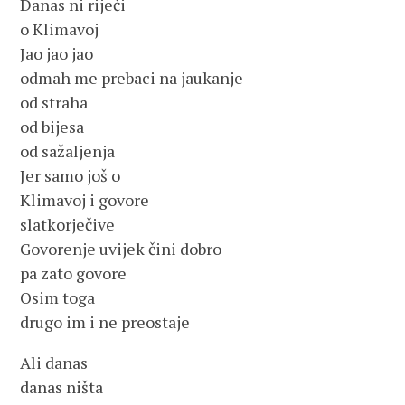
Danas ni riječi
o Klimavoj
Jao jao jao
odmah me prebaci na jaukanje
od straha
od bijesa
od sažaljenja
Jer samo još o
Klimavoj i govore
slatkorječive
Govorenje uvijek čini dobro
pa zato govore
Osim toga
drugo im i ne preostaje
Ali danas
danas ništa