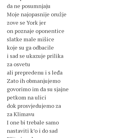
da ne posumnjaju
Moje najopasnije oružje
zove se York jer
on poznaje oponentice
slatke male mišice
koje su ga odbacile
i sad se ukazuje prilika
za osvetu
ali prepredenu i s leđa
Zato ih obmanjujemo
govorimo im da su sjajne
petkom na ulici
dok prosvjedujemo za
za Klimavu
I one bi trebale samo
nastaviti k’o i do sad