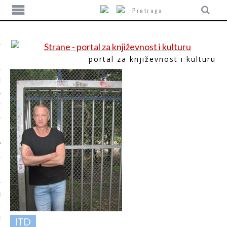
portal za književnost i kulturu
TIKA
ORI
T
ITD
SUM