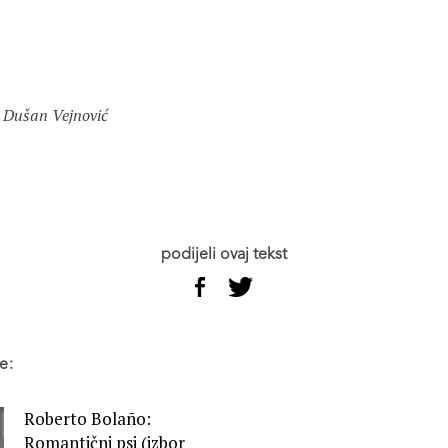
podijeli ovaj tekst
e:
Roberto Bolaño:
Romantični psi (izbor