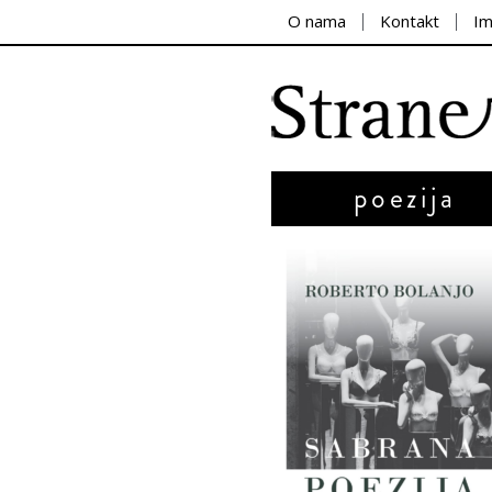
O nama
Kontakt
I
poezija