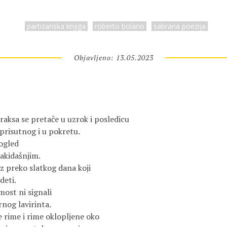
partizanska knjiga
roberto bolano
sabrana poezija
Objavljeno: 13.05.2023
aksa se pretače u uzrok i posledicu 

risutnog i u pokretu. 

gled 

idašnjim. 

 preko slatkog dana koji 

eti. 

ost ni signali 

nog lavirinta. 

 rime i rime oklopljene oko 
