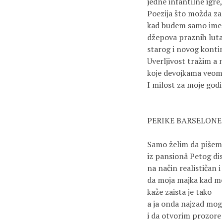
jedne infantilne igre,
Poezija što možda za
kad budem samo ime a 
džepova praznih lutao
starog i novog kontin
Uverljivost tražim a 
koje devojkama veoma
I milost za moje godi
PERIKE BARSELONE 
Samo želim da pišem
iz pansionâ Petog dist
na način realističan i
da moja majka kad me
kaže zaista je tako 

a ja onda najzad mog
i da otvorim prozore 