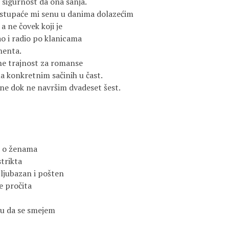
 sigurnost da ona sanja. 

stupaće mi senu u danima dolazećim 

ne čovek koji je 

 i radio po klanicama 

enta. 

ne trajnost za romanse 

 konkretnim sačinih u čast. 

ne dok ne navršim dvadeset šest.



 o ženama 

rikta 

 ljubazan i pošten 

 pročita 

u da se smejem 


