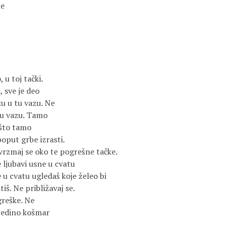
 

 toj tački. 

 sve je deo 

 u tu vazu. Ne 

u vazu. Tamo 

što tamo 

oput grbe izrasti. 

 vrzmaj se oko te pogrešne tačke. 

e ljubavi usne u cvatu 

 u cvatu ugledaš koje želeo bi 

iš. Ne približavaj se. 

reške. Ne 

Jedino košmar 
