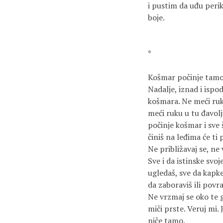
i pustim da uđu perike
boje.

*

Košmar počinje tamo, u
Nadalje, iznad i ispod,
košmara. Ne meći ruku
meći ruku u tu đavolj
počinje košmar i sve 
činiš na leđima će ti p
Ne približavaj se, ne
Sve i da istinske svoj
ugledaš, sve da kapke
da zaboraviš ili povrat
Ne vrzmaj se oko te g
miči prste. Veruj mi. 