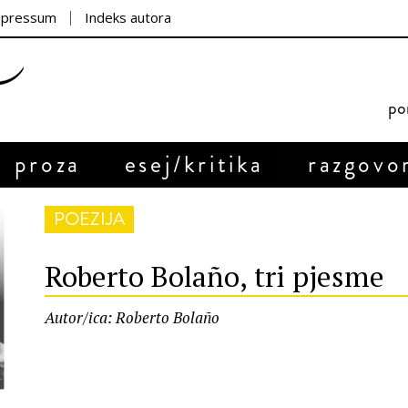
mpressum
Indeks autora
por
proza
esej/kritika
razgovo
POEZIJA
Roberto Bolaño, tri pjesme
Autor/ica: Roberto Bolaño