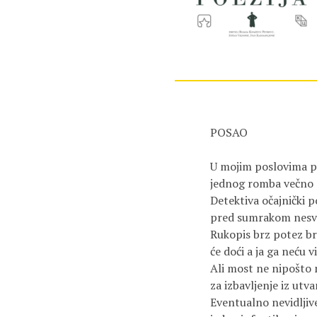
POSAO 

U mojim poslovima pr
jednog romba večno p
Detektiva očajnički po
pred sumrakom nesvak
Rukopis brz potez brz
će doći a ja ga neću vid
Ali most ne nipošto m
za izbavljenje iz utvar
Eventualno nevidljive