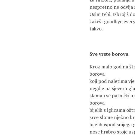
nespretno ne odvija 
Osim tebi. Izbrojiš d
kažeš: goodbye everyo
takvo.
Sve vrste borova
Kroz malo godina št
borova
koji pod naletima vjet
negdje na sjeveru gla
slamali se patnički um
borova
bijelih s iglicama ošt
srce slome nježno 
bijelih ispod snijega 
nose hrabro stoje usp