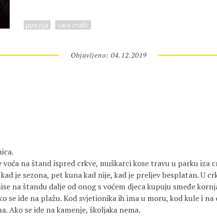
poezija
sara malic
Objavljeno: 04.12.2019
nica.
 voća na štand ispred crkve, muškarci kose travu u parku iza c
ad je sezona, pet kuna kad nije, kad je preljev besplatan. U cr
mise na štandu dalje od onog s voćem djeca kupuju smeđe kornja
ko se ide na plažu. Kod svjetionika ih ima u moru, kod kule i na 
ma. Ako se ide na kamenje, školjaka nema.