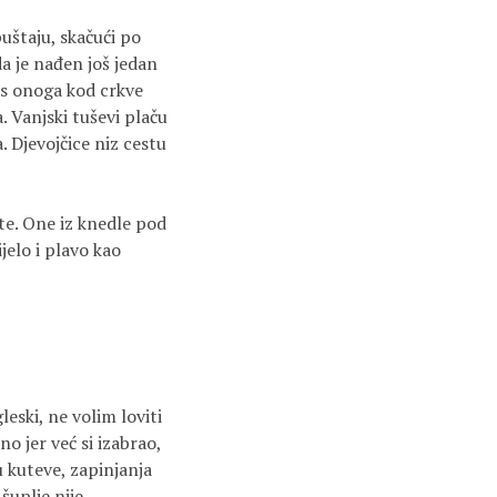
puštaju, skačući po
da je nađen još jedan
i s onoga kod crkve
. Vanjski tuševi plaču
. Djevojčice niz cestu
te. One iz knedle pod
jelo i plavo kao
leski, ne volim loviti
no jer već si izabrao,
u kuteve, zapinjanja
šuplje nije