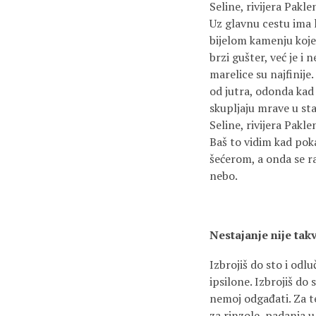
Seline, rivijera Pakle
Uz glavnu cestu ima l
bijelom kamenju koje 
brzi gušter, već je i
marelice su najfinije
od jutra, odonda kad 
skupljaju mrave u st
Seline, rivijera Pakle
Baš to vidim kad pok
šećerom, a onda se ra
nebo.
Nestajanje nije tak
Izbrojiš do sto i odlu
ipsilone. Izbrojiš do 
nemoj odgađati. Za te
za rinzole, padanja u