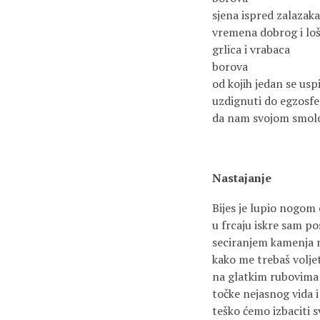
sjena ispred zalazak
vremena dobrog i loše
grlica i vrabaca
borova
od kojih jedan se uspi
uzdignuti do egzosfer
da nam svojom smolo
Nastajanje
Bijes je lupio nogom
u frcaju iskre sam po
seciranjem kamenja n
kako me trebaš voljet
na glatkim rubovima 
točke nejasnog vida i
teško ćemo izbaciti 