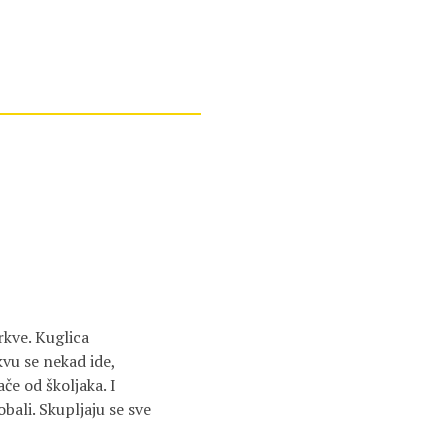
rkve. Kuglica
kvu se nekad ide,
če od školjaka. I
obali. Skupljaju se sve