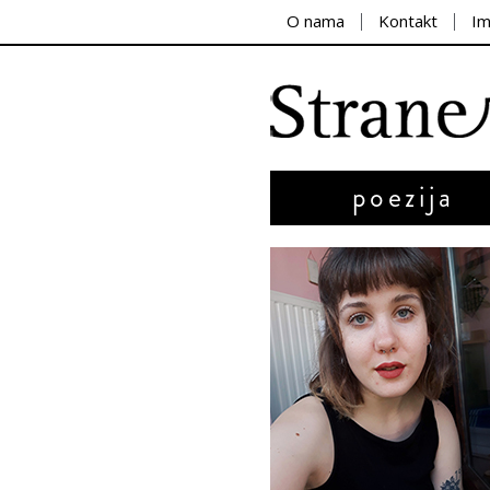
O nama
Kontakt
I
poezija