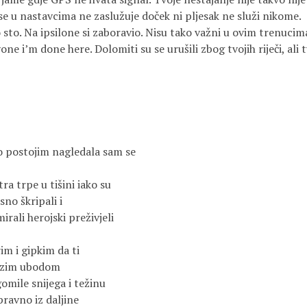
se u nastavcima ne zaslužuje doček ni pljesak ne služi nikome.
o sto. Na ipsilone si zaboravio. Nisu tako važni u ovim trenucima
ne i’m done here. Dolomiti su se urušili zbog tvojih riječi, ali t
o postojim nagledala sam se
ra trpe u tišini iako su
sno škripali i
irali herojski preživjeli
rim i gipkim da ti
brzim ubodom
gomile snijega i težinu
ravno iz daljine