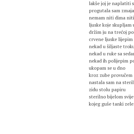
lakše joj je naplatiti 
progutala sam zmaja
nemam niti dima nit
ljuske koje skupljam 
držim ju na trećoj po
crvene ljuske lijepi
nekad u šiljaste trok
nekad u ruke sa seda
nekad ih polijepim p
ukopam se u dno
kroz zube provučem 
nastala sam na steri
zidu stolu papiru
sterilno bijelom svij
kojeg guše tanki zele