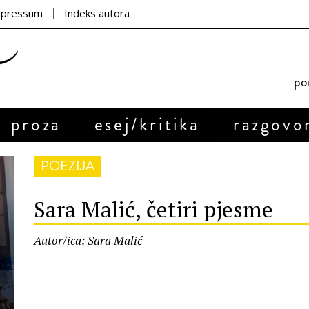
mpressum
Indeks autora
por
proza
esej/kritika
razgovo
POEZIJA
Sara Malić, četiri pjesme
Autor/ica: Sara Malić