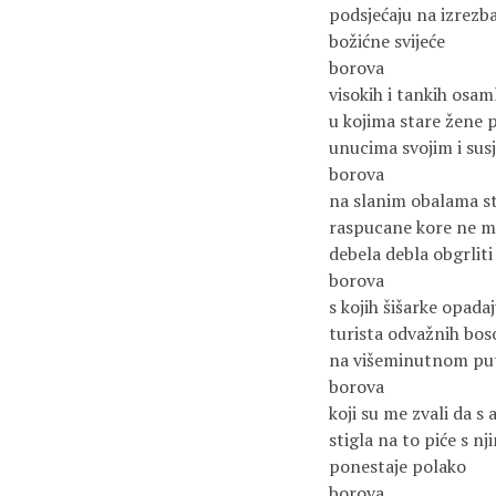
podsjećaju na izrezb
božićne svijeće
borova
visokih i tankih osa
u kojima stare žene 
unucima svojim i sus
borova
na slanim obalama st
raspucane kore ne mo
debela debla obgrliti
borova
s kojih šišarke opada
turista odvažnih bos
na višeminutnom put
borova
koji su me zvali da s
stigla na to piće s n
ponestaje polako
borova