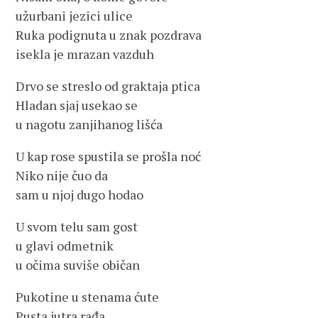
užurbani jezici ulice
Ruka podignuta u znak pozdrava
isekla je mrazan vazduh
Drvo se streslo od graktaja ptica
Hladan sjaj usekao se
u nagotu zanjihanog lišća
U kap rose spustila se prošla noć
Niko nije čuo da
sam u njoj dugo hodao
U svom telu sam gost
u glavi odmetnik
u očima suviše običan
Pukotine u stenama ćute
Pusta jutra rađa