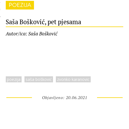
POEZIJA
 AUTORA
Saša Bošković, pet pjesama
Autor/ica: Saša Bošković
poezija
saša bošković
zvonko karanovic
Objavljeno: 20.06.2021