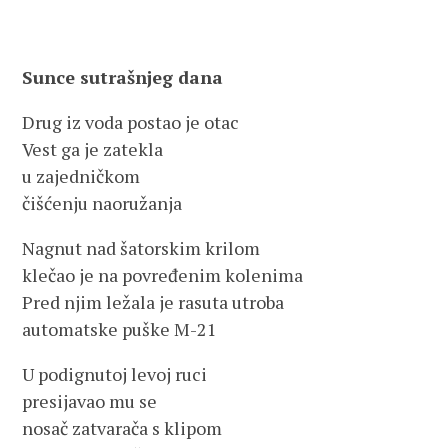
Sunce sutrašnjeg dana
Drug iz voda postao je otac
Vest ga je zatekla
u zajedničkom
čišćenju naoružanja
Nagnut nad šatorskim krilom
klečao je na povređenim kolenima
Pred njim ležala je rasuta utroba
automatske puške M-21
U podignutoj levoj ruci
presijavao mu se
nosač zatvarača s klipom