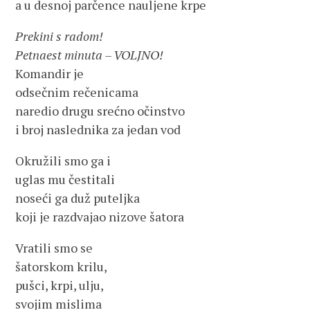
a u desnoj parčence nauljene krpe
Prekini s radom!
Petnaest minuta – VOLJNO!
Komandir je
odsečnim rečenicama
naredio drugu srećno očinstvo
i broj naslednika za jedan vod
Okružili smo ga i
uglas mu čestitali
noseći ga duž puteljka
koji je razdvajao nizove šatora
Vratili smo se
šatorskom krilu,
pušci, krpi, ulju,
svojim mislima