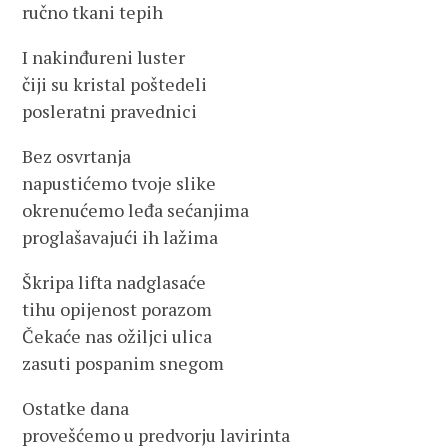
ručno tkani tepih
I nakinđureni luster
čiji su kristal poštedeli
posleratni pravednici
Bez osvrtanja
napustićemo tvoje slike
okrenućemo leđa sećanjima
proglašavajući ih lažima
Škripa lifta nadglasaće
tihu opijenost porazom
Čekaće nas ožiljci ulica
zasuti pospanim snegom
Ostatke dana
provešćemo u predvorju lavirinta