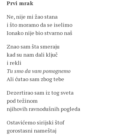
Prvi mrak
Ne, nije mi žao stana
i što moramo da se iselimo
Ionako nije bio stvarno naš
Znao sam šta smeraju
kad su nam dali ključ
i rekli
Tu smo da vam pomognemo
Ali ćutao sam zbog tebe
Dezertirao sam iz tog sveta
pod težinom
njihovih ravnodušnih pogleda
Ostavićemo sirijski štof
gorostasni nameštaj