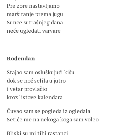
Pre zore nastavljamo
marširanje prema jugu
Sunce sutrašnjeg dana
neće ugledati varvare
Rođendan
Stajao sam osluškujući kišu
dok se noć selila u jutro
i vetar provlačio
kroz listove kalendara
Čuvao sam se pogleda iz ogledala
Setiće me na nekoga koga sam voleo
Bliski su mi tihi rastanci