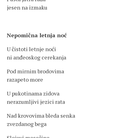
jesen na izmaku
Nepomična letnja noć
U čistoti letnje noći
ni anđeoskog cerekanja
Pod mirnim brodovima
razapeto more
U pukotinama zidova
nerazumljivi jezici rata
Nad krovovima bleda senka
zvezdanog bega
Slojevi mesečine