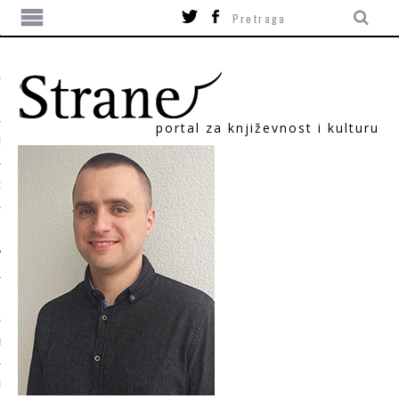
portal za književnost i kulturu
TIKA
ORI
T
SUM