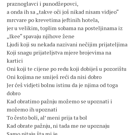
praznoglavci i punodžepovci,
a onda ih sa „takve oči još nikad nisam vidjeo“
mrcvare po krevetima jeftinih hotela,
jer u velikim, toplim sobama na posteljinama iz
„Ikee“ spavaju njihove žene
Ljudi koji su nekada nazivani nečijim prijateljima
Koji snagu prijateljstva mjere brojevima na
kartici
Oni koji te cijene po redu koji dobiješ u pozorištu
Oni kojima ne smiješ reći da nisi dobro
Jer ćeš vidjeti bolnu istinu da je njima od toga
dobro
Kad obratimo pažnju možemo se upoznati i
možemo ih upoznati
To često boli, al’ meni prija ta bol
Kad obrate pažnju, ni tada me ne upoznaju
Samo pitaju šta mi je