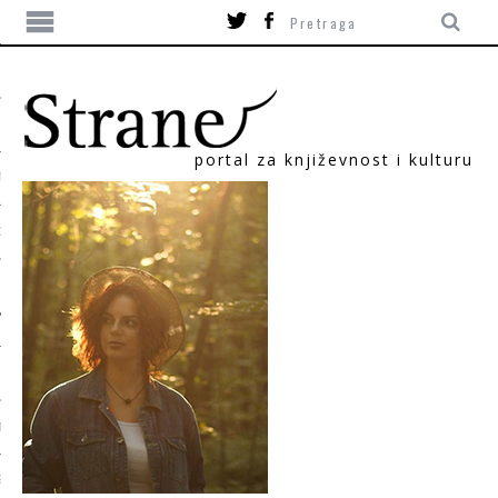
portal za književnost i kulturu
TIKA
ORI
T
SUM