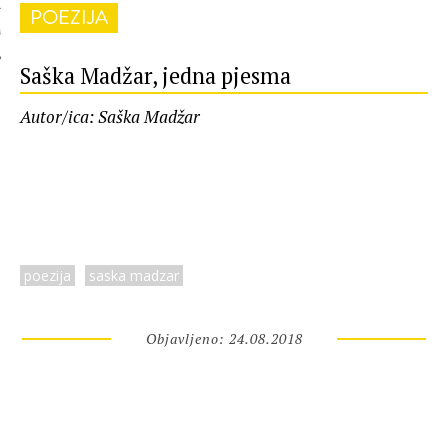
POEZIJA
 AUTORA
Saška Madžar, jedna pjesma
Autor/ica: Saška Madžar
poezija
saska madzar
Objavljeno: 24.08.2018