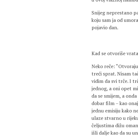
Snijeg neprestano pa
koju sam ja od umora 
pojavio dan.
Kad se otvoriše vrata
Neko reče: “Otvoraju
treći sprat. Nisam ta
vidim da svi trče. I 
jednog, a oni opet mi
da se smijem, a onda 
dobar film – kao ona
jednu emisiju kako ne
ulaze stvarno u rijek
čeljustima dižu omanj
išli dalje kao da su 