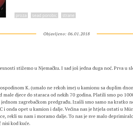
proza
sead porobic
strane
Objavljeno: 06.01.2018
esnosti stižemo u Njemačku. I sad još jedna duga noć. Prva u s
 gospodinom K. (umalo ne rekoh ime) u kamionu sa duplim dnom,
od male djece do staraca od nekih 70 godina. Platili smo po 10
 u jednom zagrebačkom predgrađu. Izašli smo samo na kratko 
 i onda opet u kamion i dalje. Većina nas je htjela ostati u Mü
ice, rekli su nam i moramo dalje. To nas je sve malo deprimiralo
ć nisi kod kuće.