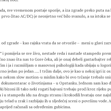
da, sve vremenom postaje sporije, a iza zgrade preko puta na 
prvo čitao AC/DC) je neosjetno već bilo svanulo, a sa istoka se
 od zgrade – kao rajska vrata da se otvoriše – meni u glavi zazv
” i pomiješa se sve živo, nestade reda i nastade stampedo pre
čno znao šta nas to Gore čeka, ali je onaj debeli gastarbajter rek
trčim i ja i razmišljam o masovnoj psihologiji kada ubijaju u log
rno jedan po jedan …. I trčim dalje, ovo je kao u nekoj igri iz 
u nekom slow motion-u mislim kako bi ovo trčanje trebalo snimi
j dokumentarac o životinjama – u Opstanku. Jednom sam kao di
ki bizoni ili tako neki rogati hajvani trebaju proći kroz rijeku p
u i u stampedu idu na drugu stranu i krokodili hvataju one najs
u telad u zrak i razbijaju ih u sljedećoj sceni o površinu vode. 
unaprijed računali sa određenim gubicima.