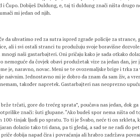
 i Čupo. Dobiješ Duldung, e, taj ti duldung znači ništa drugo ne
tumači mi jedan od njih.
 da uhvatimo red za sutra ispred zgrade policije za strance, gd
ice, ali i svi ostali stranci tu produžuju svoje boravišne dozvole
 mnogi naši gastarbajteri. Oni pričaju kako je sada otkako dolaz
ro nemoguće da čovjek obavi produžetak vize za jedan dan, jer je
ijeme je, naravno, novac. Meni se te ovozemaljske brige i trka 
e naivnim. Jednostavno mi je dobro da znam da sam živ, a v
nemam, također napretek. Gastarbajteri nas neoprezno upućuj
brže trčati, gore do trećeg sprata”, poučava nas jedan, dok ga d
tprilike znači: šuti glupane. “Ako budeš spor nema ništa od to
 100-tinjak ljudi po spratu. To ti je Švabo, neće ti on srkleta,
jaran dolazio tako tri dana, pa ti gledaj, a sad se ne radi do peto
 priče dobija napad čira i povraćanja ali hrabro zadržava povrać