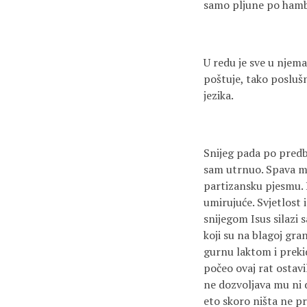
samo pljune po hamb
U redu je sve u njem
poštuje, tako poslušn
jezika.
Snijeg pada po predb
sam utrnuo. Spava m
partizansku pjesmu. P
umirujuće. Svjetlost i
snijegom Isus silazi 
koji su na blagoj gr
gurnu laktom i prekid
počeo ovaj rat ostavi
ne dozvoljava mu ni d
eto skoro ništa ne p