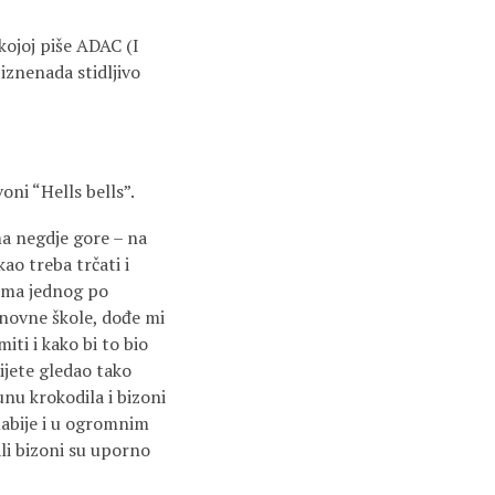
kojoj piše ADAC (I
 iznenada stidljivo
oni “Hells bells”.
ma negdje gore – na
ao treba trčati i
orima jednog po
osnovne škole, dođe mi
ti i kako bi to bio
jete gledao tako
unu krokodila i bizoni
labije i u ogromnim
Ali bizoni su uporno