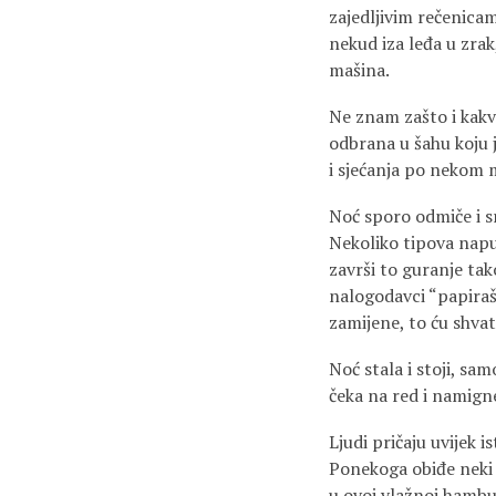
zajedljivim rečenicam
nekud iza leđa u zra
mašina.
Ne znam zašto i kakv
odbrana u šahu koju j
i sjećanja po nekom
Noć sporo odmiče i sr
Nekoliko tipova napu
završi to guranje tak
nalogodavci “papiraši
zamijene, to ću shvat
Noć stala i stoji, sam
čeka na red i namigne
Ljudi pričaju uvijek is
Ponekoga obiđe neki 
u ovoj vlažnoj hambu