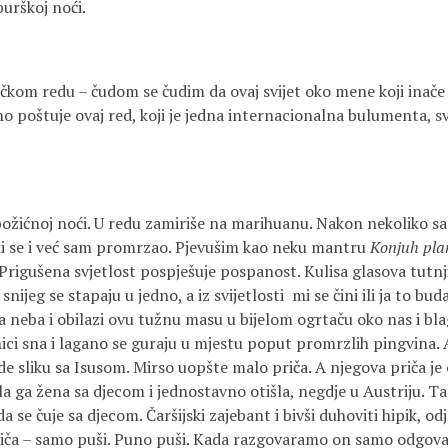
urškoj noći.
ačkom redu – čudom se čudim da ovaj svijet oko mene koji inače 
o poštuje ovaj red, koji je jedna internacionalna bulumenta, svih
ožićnoj noći. U redu zamiriše na marihuanu. Nakon nekoliko sat
i se i već sam promrzao. Pjevušim kao neku mantru
Konjuh pl
rigušena svjetlost pospješuje pospanost. Kulisa glasova tutnji u
 snijeg se stapaju u jedno, a iz svijetlosti mi se čini ili ja to b
sa neba i obilazi ovu tužnu masu u bijelom ogrtaču oko nas i bl
anici sna i lagano se guraju u mjestu poput promrzlih pingvina
e sliku sa Isusom. Mirso uopšte malo priča. A njegova priča je
la ga žena sa djecom i jednostavno otišla, negdje u Austriju. 
a se čuje sa djecom. Čaršijski zajebant i bivši duhoviti hipik, o
riča – samo puši. Puno puši. Kada razgovaramo on samo odgova