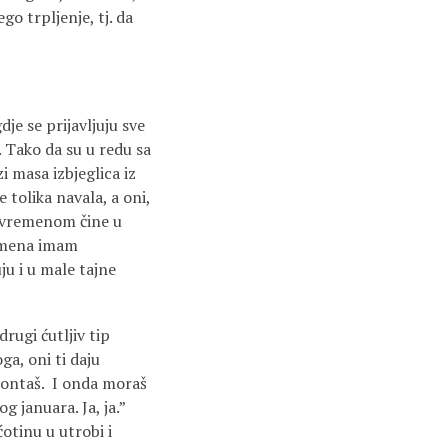
go trpljenje, tj. da
je se prijavljuju sve
. Tako da su u redu sa
i masa izbjeglica iz
 tolika navala, a oni,
za vremenom čine u
remena imam
u i u male tajne
rugi ćutljiv tip
ga, oni ti daju
 kontaš. I onda moraš
g januara. Ja, ja.”
otinu u utrobi i