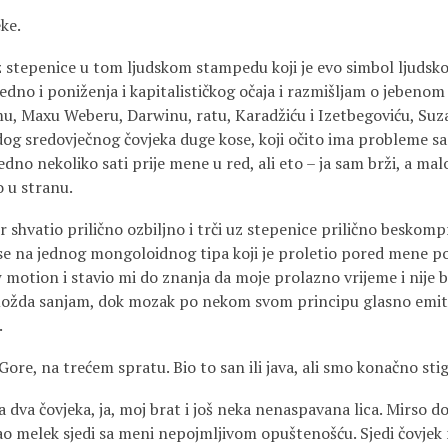
ke.
 stepenice u tom ljudskom stampedu koji je evo simbol ljudskog
jedno i poniženja i kapitalističkog očaja i razmišljam o jebeno
zmu, Maxu Weberu, Darwinu, ratu, Karadžiću i Izetbegoviću, Su
dog sredovječnog čovjeka duge kose, koji očito ima probleme sa 
edno nekoliko sati prije mene u red, ali eto – ja sam brži, a ma
o u stranu.
r shvatio prilično ozbiljno i trči uz stepenice prilično beskom
se na jednog mongoloidnog tipa koji je proletio pored mene po
w motion i stavio mi do znanja da moje prolazno vrijeme i nije b
možda sanjam, dok mozak po nekom svom principu glasno emit
.
re, na trećem spratu. Bio to san ili java, ali smo konačno stigl
pa dva čovjeka, ja, moj brat i još neka nenaspavana lica. Mirso d
kao melek sjedi sa meni nepojmljivom opuštenošću. Sjedi čovje