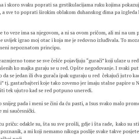
a i skoro svaku poprati sa gestikulacijama ruku kojima pokazuj
k, a sve to poprati širokim oblakom duhanskog dima pa izgleda
e to veze ima sa njegovom, a ni sa ovom pričom, ali mi na um p
e uvijek igrao moj otac i koja me je redovno izluđivala. To moza
 meni nepoznatom principu.
azmjerno tome se sve češće pojavljuju “gurači” koji ulaze u red 
šenih ko majka guraju se u red. Opšte negodovanje. I svaki put
o da se jedan ili dva gurača ipak uguraju u red čekajući jutro kad
” tj. gastarbajteri koje tako zovemo jer imaju stalne papire u 
iti tek ujutro kad se red potpuno uneredi.
o snijeg pada i meni se čini da ću pasti, a Isus svako malo promo
 mi saučesnički.
tu priču: odakle su, šta su sve prošli, gdje i šta rade, kako su sti
poznanik, a mi koji nemamo nikoga poslije svake takve posjete s
rškoj noći.