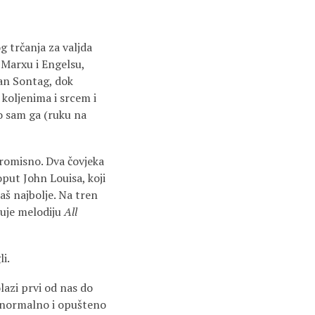
 trčanja za valjda
m Marxu i Engelsu,
zan Sontag, dok
koljenima i srcem i
lo sam ga (ruku na
promisno. Dva čovjeka
put John Louisa, koji
aš najbolje. Na tren
uje melodiju
All
i.
olazi prvi od nas do
k normalno i opušteno