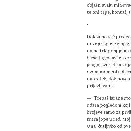
objašnjavaju mi Suvad
te oni trpe, kontaš, 
Dolazimo već predveče
novoprispjele izbjegl
nama tek prispjelim i
bivše Jugoslavije sko
jebiga, svi rade a vr
ovom momentu dječij
napretek, dok novca 
prijavljivanja.
— “Trebaš jarane što 
udara pogledom koji o
brojeve samo za prvih
sutra jope u red. Moj 
Onaj ćutljivko od ove