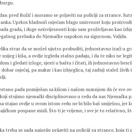
mburgu.
dan pred Božić i moramo se prijaviti na policiji za strance. Sutr
tanka. Uprkos hladnoći osjećam blagu smirenost koju proizvod
ada grada, i duge neizvijesnosti koju sam proživljavao kao izbj
ilegalnog prelaska do Njemačke napokon na sigurnom. Valjda.
lika stvar da se možeš ujutro probuditi, jednostavno izaći u gr
snijeg i kiša, a ovdje izgleda stalno padaju, i da te niko ne leg
adom i gledati izloge, sjesti u baštu i čitati, ili jednostavno besc
dobar osjećaj, pa makar i kao izbjeglica, taj zadnji stalež živih 
lji.
estano pada pomiješan sa kišom i našom sumnjom da će sve ovo
oji stojimo njemački disciplinovano u redu da nas Njemačka pri
a stajao ovdje u ovom istom redu ne bi bilo baš smiješno, jer k
ajičkom pospane misli. Što ti je vrijeme, i sve je to relativno, 
 treba se sada najprije prijaviti na policiji za strance, koja t