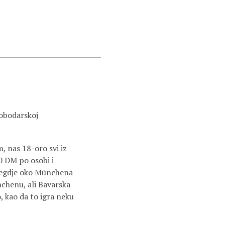
lobodarskoj
 nas 18-oro svi iz
00 DM po osobi i
negdje oko Münchena
nchenu, ali Bavarska
, kao da to igra neku