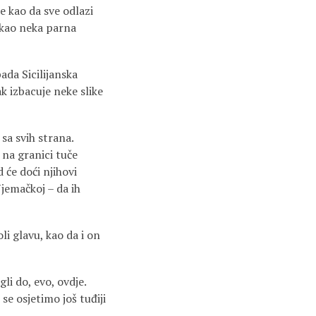
e kao da sve odlazi
 kao neka parna
ada Sicilijanska
k izbacuje neke slike
sa svih strana.
 na granici tuče
 će doći njihovi
Njemačkoj – da ih
li glavu, kao da i on
gli do, evo, ovdje.
e osjetimo još tuđiji