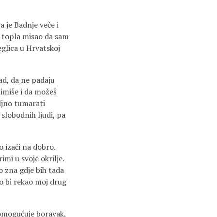
a je Badnje veče i
i topla misao da sam
eglica u Hrvatskoj
ad, da ne padaju
itimiše i da možeš
iljno tumarati
i slobodnih ljudi, pa
 izaći na dobro.
mi u svoje okrilje.
o zna gdje bih tada
što bi rekao moj drug
i omogućuje boravak,