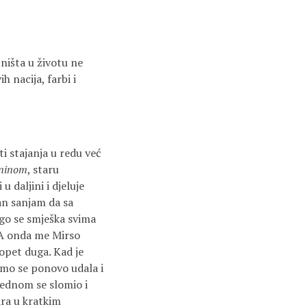
ništa u životu ne
 nacija, farbi i
i stajanja u redu već
aninom
, staru
 daljini i djeluje
udan sanjam da sa
ago se smješka svima
. A onda me Mirso
 opet duga. Kad je
Tamo se ponovo udala i
djednom se slomio i
ra u kratkim