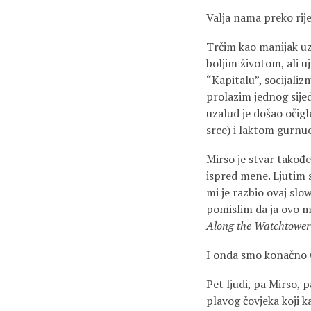
Valja nama preko rije
Trčim kao manijak uz
boljim životom, ali u
“Kapitalu”, socijali
prolazim jednog sije
uzalud je došao očigl
srce) i laktom gurnu
Mirso je stvar takođe
ispred mene. Ljutim 
mi je razbio ovaj slo
pomislim da ja ovo 
Along the Watchtower
I onda smo konačno Go
Pet ljudi, pa Mirso, 
plavog čovjeka koji 