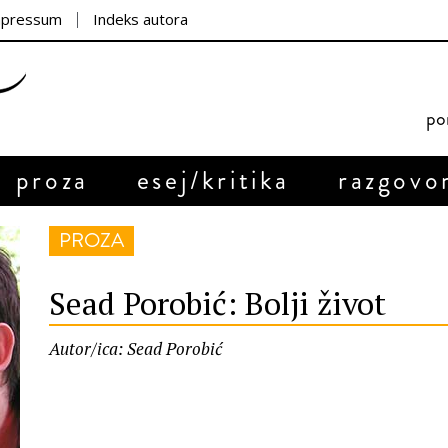
mpressum
Indeks autora
por
proza
esej/kritika
razgovo
PROZA
Sead Porobić: Bolji život
Autor/ica: Sead Porobić