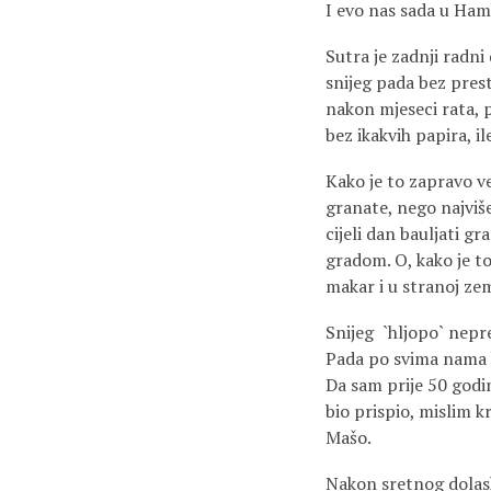
I evo nas sada u Ha
Sutra je zadnji radni 
snijeg pada bez pres
nakon mjeseci rata, p
bez ikakvih papira, 
Kako je to zapravo ve
granate, nego najviše 
cijeli dan bauljati gr
gradom. O, kako je to 
makar i u stranoj zem
Snijeg `hljopo` nepr
Pada po svima nama k
Da sam prije 50 godin
bio prispio, mislim kr
Mašo.
Nakon sretnog dolaska