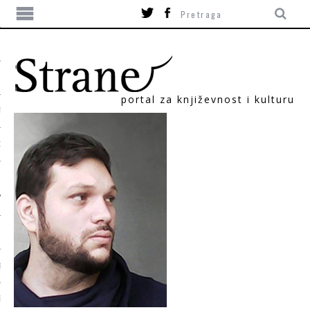
portal za književnost i kulturu
TIKA
ORI
T
SUM