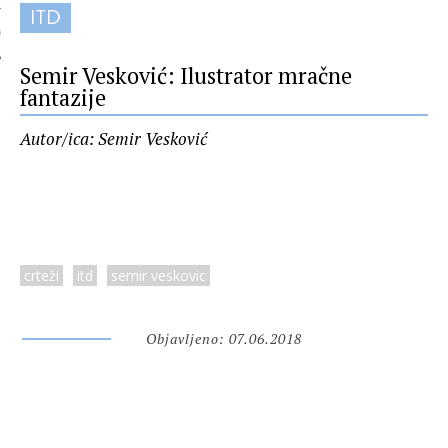
ITD
 AUTORA
Semir Vesković: Ilustrator mračne
fantazije
Autor/ica: Semir Vesković
crteži
itd
semir veskovic
Objavljeno: 07.06.2018