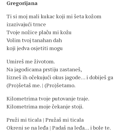
Gregorijana
Ti si moj mali kukac koji mi šeta kožom
izazivajući trnce
Tvoje nožice plaču mi kožu
Volim tvoj tanahan dah
koji jedva osjetiti mogu
Umireš me životom.
Na jagodicama prstiju zastaneš,
lizneš ih očekujući okus jagode… i dobiješ ga
(Pro)šetaš me. | (Pro)šetamo.
Kilometrima tvoje putovanje traje.
Kilometrima moje čekanje stoji.
Pruži mi ticala | Pružaš mi ticala
Okreni se na leđa | Padaš na leđa… i bole te.