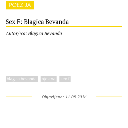
POEZIJA
 AUTORA
Sex F: Blagica Bevanda
Autor/ica: Blagica Bevanda
blagica bevanda
pjesma
sex f
Objavljeno: 11.08.2016