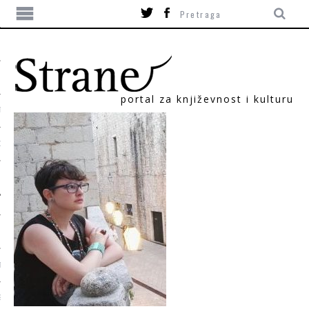
portal za književnost i kulturu
TIKA
ORI
T
SUM