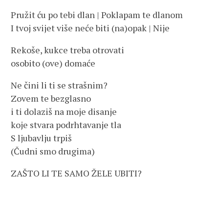
Pružit ću po tebi dlan | Poklapam te dlanom
I tvoj svijet više neće biti (na)opak | Nije
Rekoše, kukce treba otrovati
osobito (ove) domaće
Ne čini li ti se strašnim?
Zovem te bezglasno
i ti dolaziš na moje disanje
koje stvara podrhtavanje tla
S ljubavlju trpiš
(Čudni smo drugima)
ZAŠTO LI TE SAMO ŽELE UBITI?