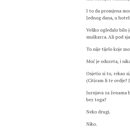
I to da promjena mora
Jednog dana, u hotel
Veliko ogledalo bilo
muškarca. Ali pod sjaj
To nije tijelo koje m
Moć je oduzeta, i nika
Osjetio si to, rekao s
(Citiram li te ovdje? 
Jurnjava za ženama bil
bez toga?
Neko drugi.
Niko.