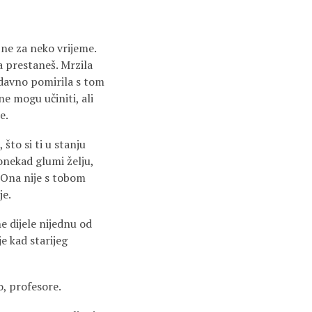
 ne za neko vrijeme.
da prestaneš. Mrzila
odavno pomirila s tom
ne mogu učiniti, ali
e.
 što si ti u stanju
Ponekad glumi želju,
n. Ona nije s tobom
je.
e dijele nijednu od
e kad starijeg
o, profesore.