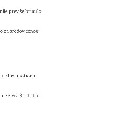
nije previše brinulo.
no za sredovječnog
ja u slow motionu.
je živiš. Šta bi bio –