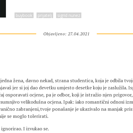
buybook
prijatelj
sigrid nunez
Objavljeno: 27.04.2021
 jedna žena, davno nekad, strana studentica, koja je odbila tvoj
javaš jer si joj dao devetku umjesto desetke koju je zaslužila. Is
j osporavati ocjene, pa je odbor, koji je istražio njen prigovor,
 sumnjivo velikodušna ocjena. Ipak: iako romantični odnosi iz
vanično zabranjeni,tvoje ponašanje je ukazivalo na manjak pris
je se moglo tolerirati.
 ignorirao. I izvukao se.