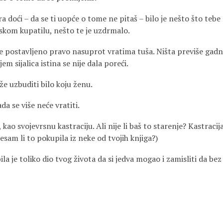
 doći – da se ti uopće o tome ne pitaš – bilo je nešto što tebe 
skom kupatilu, nešto te je uzdrmalo.
 je postavljeno pravo nasuprot vratima tuša. Ništa previše gad
em sijalica istina se nije dala poreći.
ože uzbuditi bilo koju ženu.
da se više neće vratiti.
i, kao svojevrsnu kastraciju. Ali nije li baš to starenje? Kastraci
Jesam li to pokupila iz neke od tvojih knjiga?)
a je toliko dio tvog života da si jedva mogao i zamisliti da bez n