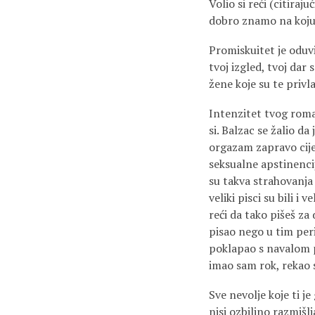
Volio si reći (citiraj
dobro znamo na koju 
Promiskuitet je oduvij
tvoj izgled, tvoj dar 
žene koje su te privla
Intenzitet tvog roman
si. Balzac se žalio d
orgazam zapravo cije
seksualne apstinencije
su takva strahovanja 
veliki pisci su bili
reći da tako pišeš za 
pisao nego u tim peri
poklapao s navalom p
imao sam rok, rekao s
Sve nevolje koje ti j
nisi ozbiljno razmišl