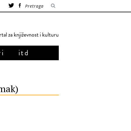
tal za književnost i kulturu
ri
itd
omak)