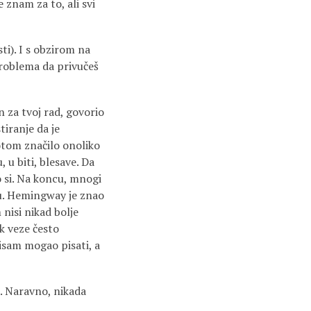
e znam za to, ali svi
sti). I s obzirom na
 problema da privučeš
n za tvoj rad, govorio
tiranje da je
otom značilo onoliko
, u biti, blesave. Da
o si. Na koncu, mnogi
nu. Hemingway je znao
 nisi nikad bolje
k veze često
isam mogao pisati, a
si. Naravno, nikada