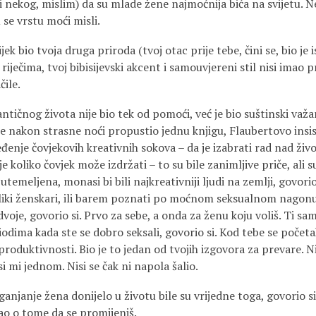
ući nekog, mislim) da su mlade žene najmoćnija bića na svijetu. N
se vrstu moći misli.
ek bio tvoja druga priroda (tvoj otac prije tebe, čini se, bio je i
s riječima, tvoj bibisijevski akcent i samouvjereni stil nisi imao
čile.
tičnog života nije bio tek od pomoći, već je bio suštinski važa
a je nakon strasne noći propustio jednu knjigu, Flaubertovo insis
đenje čovjekovih kreativnih sokova – da je izabrati rad nad živ
 koliko čovjek može izdržati – to su bile zanimljive priče, ali su
utemeljena, monasi bi bili najkreativniji ljudi na zemlji, govori
 i veliki ženskari, ili barem poznati po moćnom seksualnom nago
dvoje, govorio si. Prvo za sebe, a onda za ženu koju voliš. Ti sam
odima kada ste se dobro seksali, govorio si. Kod tebe se početa
roduktivnosti. Bio je to jedan od tvojih izgovora za prevare. N
i mi jednom. Nisi se čak ni napola šalio.
e ganjanje žena donijelo u životu bile su vrijedne toga, govorio 
jao o tome da se promijeniš.