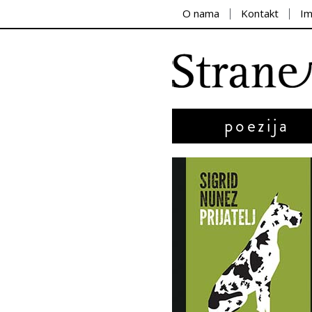
O nama
Kontakt
I
poezija