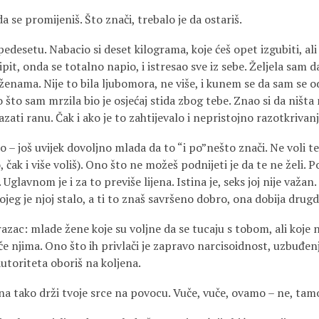
a se promijeniš. Što znači, trebalo je da ostariš.
pedesetu. Nabacio si deset kilograma, koje ćeš opet izgubiti, ali
ipit, onda se totalno napio, i istresao sve iz sebe. Željela sam 
 ženama. Nije to bila ljubomora, ne više, i kunem se da sam se 
to sam mrzila bio je osjećaj stida zbog tebe. Znao si da ništa 
zati ranu. Čak i ako je to zahtijevalo i nepristojno razotkrivanj
o – još uvijek dovoljno mlada da to “i po”nešto znači. Ne voli te,
, čak i više voliš). Ono što ne možeš podnijeti je da te ne želi. 
Uglavnom je i za to previše lijena. Istina je, seks joj nije važa
ojeg je njoj stalo, a ti to znaš savršeno dobro, ona dobija drugd
azac: mlade žene koje su voljne da se tucaju s tobom, ali koje n
ače njima. Ono što ih privlači je zapravo narcisoidnost, uzbuđenj
utoriteta oboriš na koljena.
na tako drži tvoje srce na povocu. Vuče, vuče, ovamo – ne, tam