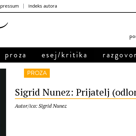
mpressum
Indeks autora
por
proza
esej/kritika
razgovo
PROZA
Sigrid Nunez: Prijatelj (odl
Autor/ica: Sigrid Nunez