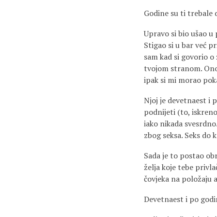
Godine su ti trebale d
Upravo si bio ušao u 
Stigao si u bar već pr
sam kad si govorio o
tvojom stranom. Ono š
ipak si mi morao poka
Njoj je devetnaest i p
podnijeti (to, iskreno
iako nikada svesrdno. 
zbog seksa. Seks do k
Sada je to postao obr
želja koje tebe privl
čovjeka na položaju a
Devetnaest i po godi