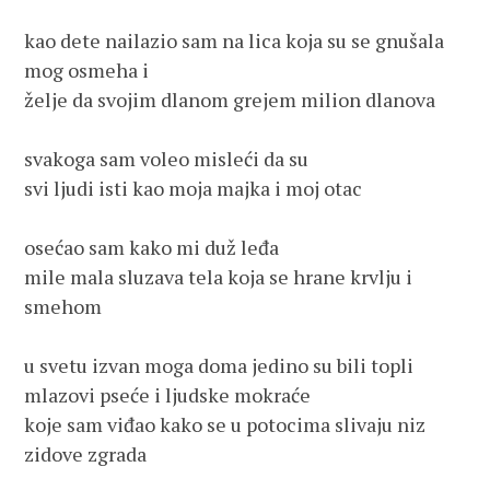
kao dete nailazio sam na lica koja su se gnušala 
mog osmeha i 
želje da svojim dlanom grejem milion dlanova 
svakoga sam voleo misleći da su 
svi ljudi isti kao moja majka i moj otac
osećao sam kako mi duž leđa 
mile mala sluzava tela koja se hrane krvlju i 
smehom
u svetu izvan moga doma jedino su bili topli 
mlazovi pseće i ljudske mokraće 
koje sam viđao kako se u potocima slivaju niz 
zidove zgrada