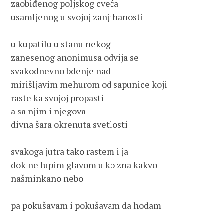
zaobiđenog poljskog cveća 
usamljenog u svojoj zanjihanosti 
u kupatilu u stanu nekog 
zanesenog anonimusa odvija se 
svakodnevno bdenje nad 
mirišljavim mehurom od sapunice koji 
raste ka svojoj propasti
a sa njim i njegova 
divna šara okrenuta svetlosti
svakoga jutra tako rastem i ja
dok ne lupim glavom u ko zna kakvo 
našminkano nebo
pa pokušavam i pokušavam da hodam 