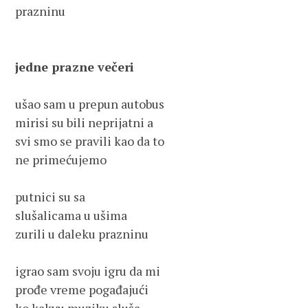
prazninu
jedne prazne večeri
ušao sam u prepun autobus
mirisi su bili neprijatni a
svi smo se pravili kao da to
ne primećujemo
putnici su sa 
slušalicama u ušima
zurili u daleku prazninu
igrao sam svoju igru da mi
prođe vreme pogađajući 