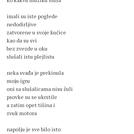
ko kakvu muziku sluša
imali su iste poglede
nedodirljive
zatvorene u svoje kućice
kao da su svi 
bez zvezde u oku
slušali istu plejlistu
neka svađa je prekinula 
moju igru
oni sa slušalicama nisu čuli
psovke su se ukrstile
a zatim opet tišina i
zvuk motora
napolju je sve bilo isto