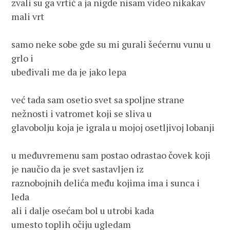
zvali su ga vrtić a ja nigde nisam video nikakav 
mali vrt 
samo neke sobe gde su mi gurali šećernu vunu u 
grlo i 
ubeđivali me da je jako lepa
već tada sam osetio svet sa spoljne strane 
nežnosti i vatromet koji se sliva u 
glavobolju koja je igrala u mojoj osetljivoj lobanji
u međuvremenu sam postao odrastao čovek koji 
je naučio da je svet sastavljen iz 
raznobojnih delića među kojima ima i sunca i 
leda
ali i dalje osećam bol u utrobi kada 
umesto toplih očiju ugledam