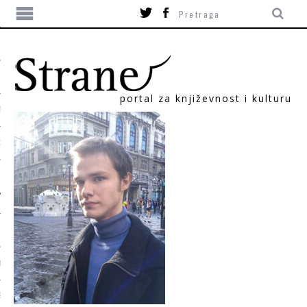
portal za književnost i kulturu
TIKA
ORI
T
SUM