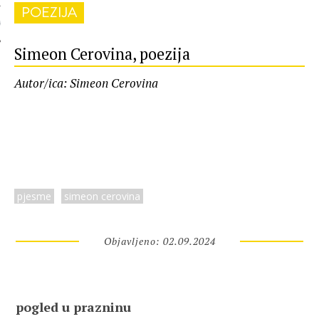
POEZIJA
 AUTORA
Simeon Cerovina, poezija
Autor/ica: Simeon Cerovina
pjesme
simeon cerovina
Objavljeno: 02.09.2024
pogled u prazninu