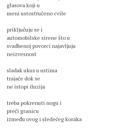
glasova koji u 
meni ustostručeno cvile
priključuju se i 
automobilske sirene što u 
svadbenoj povorci najavljuju 
neizvesnost
sladak ukus u ustima 
trajaće dok se 
ne istopi iluzija
treba pokrenuti nogu i
preći granicu 
između ovog i sledećeg koraka