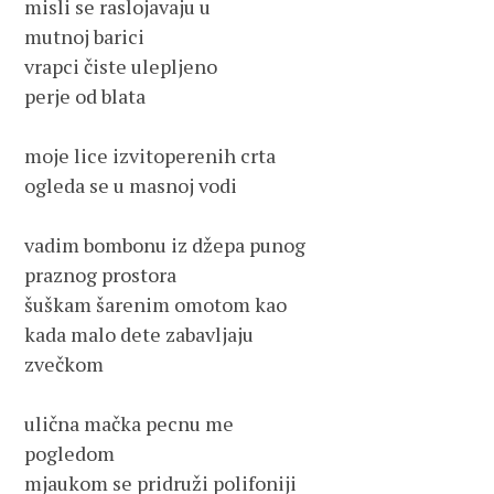
misli se raslojavaju u
mutnoj barici
vrapci čiste ulepljeno 
perje od blata
moje lice izvitoperenih crta 
ogleda se u masnoj vodi
vadim bombonu iz džepa punog 
praznog prostora
šuškam šarenim omotom kao 
kada malo dete zabavljaju 
zvečkom
ulična mačka pecnu me 
pogledom 
mjaukom se pridruži polifoniji 