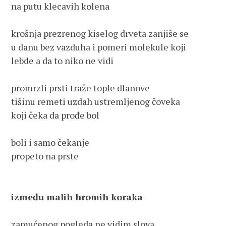
na putu klecavih kolena
krošnja prezrenog kiselog drveta zanjiše se 
u danu bez vazduha i pomeri molekule koji 
lebde a da to niko ne vidi
promrzli prsti traže tople dlanove 
tišinu remeti uzdah ustremljenog čoveka 
koji čeka da prođe bol
boli i samo čekanje 
propeto na prste
između malih hromih koraka
zamućenog pogleda ne vidim slova 