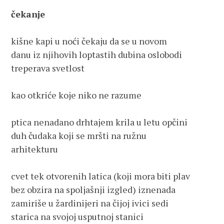
čekanje
kišne kapi u noći čekaju da se u novom 
danu iz njihovih loptastih dubina oslobodi  
treperava svetlost  
kao otkriće koje niko ne razume 
ptica nenadano drhtajem krila u letu opčini 
duh čudaka koji se mršti na ružnu 
arhitekturu
cvet tek otvorenih latica (koji mora biti plav 
bez obzira na spoljašnji izgled) iznenada 
zamiriše u žardinijeri na čijoj ivici sedi 
starica na svojoj usputnoj stanici 