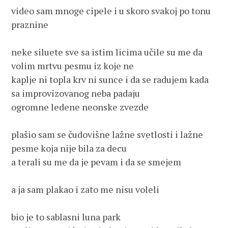
video sam mnoge cipele i u skoro svakoj po tonu 
praznine 
neke siluete sve sa istim licima učile su me da 
volim mrtvu pesmu iz koje ne 
kaplje ni topla krv ni sunce i da se radujem kada 
sa improvizovanog neba padaju 
ogromne ledene neonske zvezde
plašio sam se čudovišne lažne svetlosti i lažne 
pesme koja nije bila za decu 
a terali su me da je pevam i da se smejem
a ja sam plakao i zato me nisu voleli
bio je to sablasni luna park 