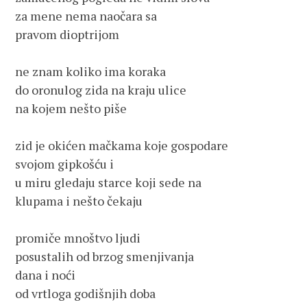
za mene nema naočara sa 
pravom dioptrijom 
ne znam koliko ima koraka 
do oronulog zida na kraju ulice 
na kojem nešto piše
zid je okićen mačkama koje gospodare 
svojom gipkošću i 
u miru gledaju starce koji sede na 
klupama i nešto čekaju
promiče mnoštvo ljudi 
posustalih od brzog smenjivanja 
dana i noći 
od vrtloga godišnjih doba