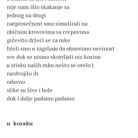
nije nam išlo skakanje sa 
jednog na drugi
natprosečnost smo simulirali na 
običnim krovovima sa crepovima
grčevito držeći se za ruke
hteli smo u zagrljaju da obnovimo nevinost
sve dok se nismo skotrljali niz kosinu
u stisku naših ruku nešto se otelo i
razdvojilo ih 
odavno
slike su žive i bole
dok i dalje padamo padamo
u  koraku