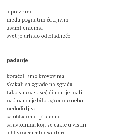
u praznini 
među pognutim ćutljivim 
usamljenicima
svet je drhtao od hladnoće
padanje 
koračali smo krovovima 
skakali sa zgrade na zgradu
tako smo se osećali manje mali
nad nama je bilo ogromno nebo
nedodirljivo
sa oblacima i pticama 
sa avionima koji se cakle u visini
u blizini su bili i soliteri