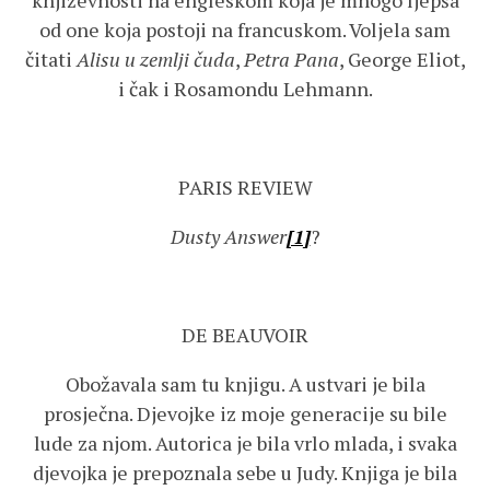
književnosti na engleskom koja je mnogo ljepša
od one koja postoji na francuskom. Voljela sam
čitati
Alisu u zemlji čuda
,
Petra Pana
, George Eliot,
i čak i Rosamondu Lehmann.
PARIS REVIEW
Dusty Answer
[1]
?
DE BEAUVOIR
Obožavala sam tu knjigu. A ustvari je bila
prosječna. Djevojke iz moje generacije su bile
lude za njom. Autorica je bila vrlo mlada, i svaka
djevojka je prepoznala sebe u Judy. Knjiga je bila