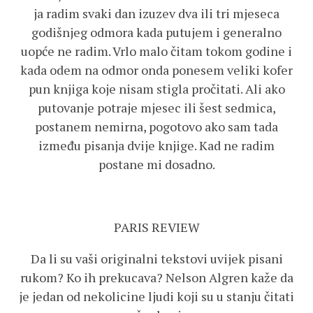
ja radim svaki dan izuzev dva ili tri mjeseca
godišnjeg odmora kada putujem i generalno
uopće ne radim. Vrlo malo čitam tokom godine i
kada odem na odmor onda ponesem veliki kofer
pun knjiga koje nisam stigla pročitati. Ali ako
putovanje potraje mjesec ili šest sedmica,
postanem nemirna, pogotovo ako sam tada
između pisanja dvije knjige. Kad ne radim
postane mi dosadno.
PARIS REVIEW
Da li su vaši originalni tekstovi uvijek pisani
rukom? Ko ih prekucava? Nelson Algren kaže da
je jedan od nekolicine ljudi koji su u stanju čitati