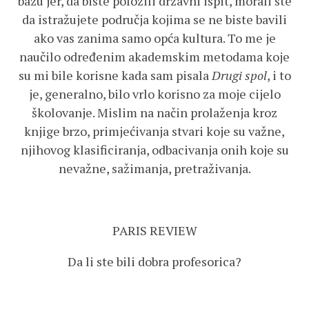
bazu jer, da biste položili državni ispit, morali ste
da istražujete područja kojima se ne biste bavili
ako vas zanima samo opća kultura. To me je
naučilo određenim akademskim metodama koje
su mi bile korisne kada sam pisala
Drugi spol
, i to
je, generalno, bilo vrlo korisno za moje cijelo
školovanje. Mislim na način prolaženja kroz
knjige brzo, primjećivanja stvari koje su važne,
njihovog klasificiranja, odbacivanja onih koje su
nevažne, sažimanja, pretraživanja.
PARIS REVIEW
Da li ste bili dobra profesorica?