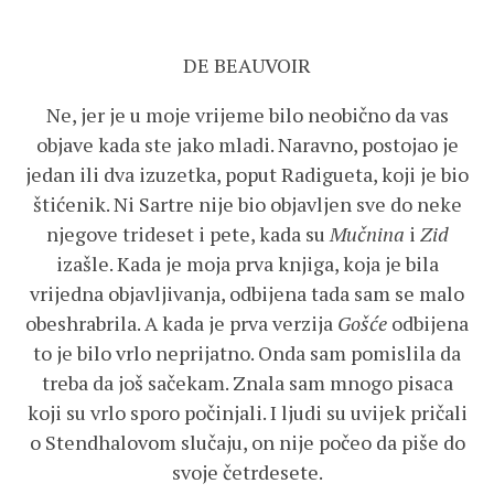
DE BEAUVOIR
Ne, jer je u moje vrijeme bilo neobično da vas
objave kada ste jako mladi. Naravno, postojao je
jedan ili dva izuzetka, poput Radigueta, koji je bio
štićenik. Ni Sartre nije bio objavljen sve do neke
njegove trideset i pete, kada su
Mučnina
i
Zid
izašle. Kada je moja prva knjiga, koja je bila
vrijedna objavljivanja, odbijena tada sam se malo
obeshrabrila. A kada je prva verzija
Gošće
odbijena
to je bilo vrlo neprijatno. Onda sam pomislila da
treba da još sačekam. Znala sam mnogo pisaca
koji su vrlo sporo počinjali. I ljudi su uvijek pričali
o Stendhalovom slučaju, on nije počeo da piše do
svoje četrdesete.