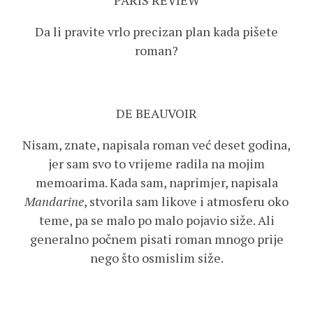
PARIS REVIEW
Da li pravite vrlo precizan plan kada pišete
roman?
DE BEAUVOIR
Nisam, znate, napisala roman već deset godina,
jer sam svo to vrijeme radila na mojim
memoarima. Kada sam, naprimjer, napisala
Mandarine
, stvorila sam likove i atmosferu oko
teme, pa se malo po malo pojavio siže. Ali
generalno počnem pisati roman mnogo prije
nego što osmislim siže.