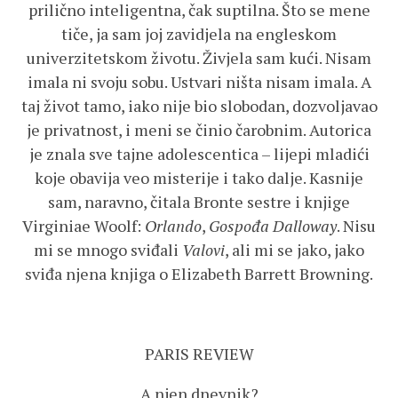
prilično inteligentna, čak suptilna. Što se mene
tiče, ja sam joj zavidjela na engleskom
univerzitetskom životu. Živjela sam kući. Nisam
imala ni svoju sobu. Ustvari ništa nisam imala. A
taj život tamo, iako nije bio slobodan, dozvoljavao
je privatnost, i meni se činio čarobnim. Autorica
je znala sve tajne adolescentica – lijepi mladići
koje obavija veo misterije i tako dalje. Kasnije
sam, naravno, čitala Bronte sestre i knjige
Virginiae Woolf:
Orlando
,
Gospođa Dalloway
. Nisu
mi se mnogo sviđali
Valovi
, ali mi se jako, jako
sviđa njena knjiga o Elizabeth Barrett Browning.
PARIS REVIEW
A njen dnevnik?