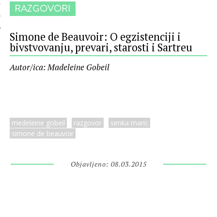
RAZGOVORI
 AUTORA
Simone de Beauvoir: O egzistenciji i
bivstvovanju, prevari, starosti i Sartreu
Autor/ica: Madeleine Gobeil
medeleine gobeil
razgovor
senka maric
simone de beauvoir
Objavljeno: 08.03.2015