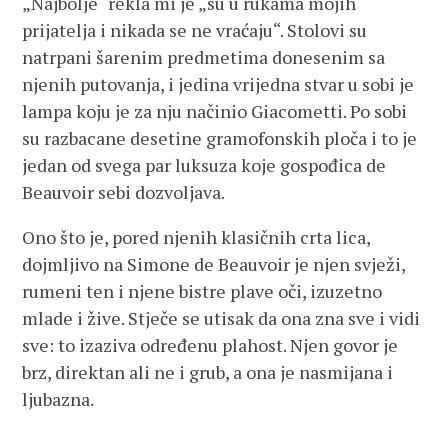
„Najbolje“ rekla mi je „su u rukama mojih
prijatelja i nikada se ne vraćaju“. Stolovi su
natrpani šarenim predmetima donesenim sa
njenih putovanja, i jedina vrijedna stvar u sobi je
lampa koju je za nju načinio Giacometti. Po sobi
su razbacane desetine gramofonskih ploča i to je
jedan od svega par luksuza koje gospođica de
Beauvoir sebi dozvoljava.
Ono što je, pored njenih klasičnih crta lica,
dojmljivo na Simone de Beauvoir je njen svježi,
rumeni ten i njene bistre plave oči, izuzetno
mlade i žive. Stječe se utisak da ona zna sve i vidi
sve: to izaziva određenu plahost. Njen govor je
brz, direktan ali ne i grub, a ona je nasmijana i
ljubazna.