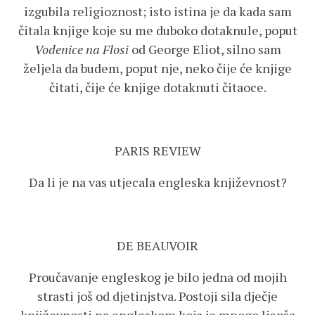
izgubila religioznost; isto istina je da kada sam
čitala knjige koje su me duboko dotaknule, poput
Vodenice na Flosi
od George Eliot, silno sam
željela da budem, poput nje, neko čije će knjige
čitati, čije će knjige dotaknuti čitaoce.
PARIS REVIEW
Da li je na vas utjecala engleska književnost?
DE BEAUVOIR
Proučavanje engleskog je bilo jedna od mojih
strasti još od djetinjstva. Postoji sila dječje