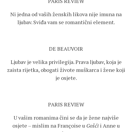
PARIS REVIEW
Ni jedna od vaših ženskih likova nije imuna na
ljubav. Sviđa vam se romantični element.
DE BEAUVOIR
Ljubav je velika privilegija. Prava ljubav, koja je
zaista rijetka, obogati živote muškarca i žene koji
je osjete.
PARIS REVIEW
U vašim romanima čini se da je žene najviše
osjete – mislim na Françoise u
Gošći
i Anne u