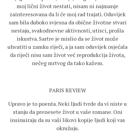
moj lični život nestati, nisam ni najmanje
zainteresovana da li će moj rad trajati. Oduvijek
sam bila duboko svjesna da obične životne stvari
nestaju, svakodnevne aktivnosti, utisci, prošla
iskustva. Sartre je mislio da se život može
uhvatiti u zamku riječi, a ja sam oduvijek osjećala
da riječi nisu sam život već reprodukcija života,
nečeg mrtvog da tako kažem.
PARIS REVIEW
Upravo je to poenta. Neki ljudi tvrde da vi niste u
stanju da prenesete život u vaše romane. Oni
insinuiraju da su vaši likovi kopije ljudi koji vas
okružuju.