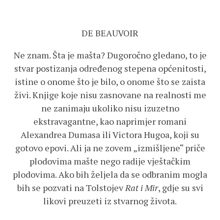
DE BEAUVOIR
Ne znam. Šta je mašta? Dugoročno gledano, to je
stvar postizanja određenog stepena općenitosti,
istine o onome što je bilo, o onome što se zaista
živi. Knjige koje nisu zasnovane na realnosti me
ne zanimaju ukoliko nisu izuzetno
ekstravagantne, kao naprimjer romani
Alexandrea Dumasa ili Victora Hugoa, koji su
gotovo epovi. Ali ja ne zovem „izmišljene“ priče
plodovima mašte nego radije vještačkim
plodovima. Ako bih željela da se odbranim mogla
bih se pozvati na Tolstojev
Rat i Mir
, gdje su svi
likovi preuzeti iz stvarnog života.