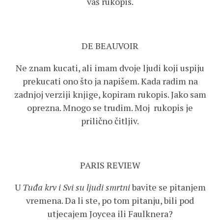
vaš rukopis.
DE BEAUVOIR
Ne znam kucati, ali imam dvoje ljudi koji uspiju
prekucati ono što ja napišem. Kada radim na
zadnjoj verziji knjige, kopiram rukopis. Jako sam
oprezna. Mnogo se trudim. Moj rukopis je
prilično čitljiv.
PARIS REVIEW
U
Tuđa krv i Svi su ljudi smrtni
bavite se pitanjem
vremena. Da li ste, po tom pitanju, bili pod
utjecajem Joycea ili Faulknera?