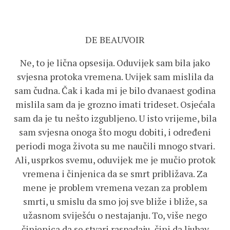
DE BEAUVOIR
Ne, to je lična opsesija. Oduvijek sam bila jako
svjesna protoka vremena. Uvijek sam mislila da
sam čudna. Čak i kada mi je bilo dvanaest godina
mislila sam da je grozno imati trideset. Osjećala
sam da je tu nešto izgubljeno. U isto vrijeme, bila
sam svjesna onoga što mogu dobiti, i određeni
periodi moga života su me naučili mnogo stvari.
Ali, usprkos svemu, oduvijek me je mučio protok
vremena i činjenica da se smrt približava. Za
mene je problem vremena vezan za problem
smrti, u smislu da smo joj sve bliže i bliže, sa
užasnom sviješću o nestajanju. To, više nego
činjenica da se stvari raspadaju, čini da ljubav