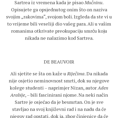
Sartrea iz vremena kada je pisao
Mučninu
.
Opisujete ga opsjednutog onim što on naziva
svojim „rakovima“, svojom boli. Izgleda da ste vi u
to vrijeme bili veseliji dio vašeg para. Ali u vašim
romanima otkrivate preokupaciju smrću koju
nikada ne nalazimo kod Sartrea.
DE BEAUVOIR
Ali sjetite se šta on kaže u
Riječima
. Da nikada
nije osjetio neminovnost smrti, dok su njegove
kolege studenti – naprimjer Nizan, autor
Aden
Arabije
, – bili fascinirani njome. Na neki način
Sartre je osjećao da je besmrtan. On je sve
stavljao na svoj književni rad i na nadu da će
njegov rad opstati, dok ja, zbog činjenice da će