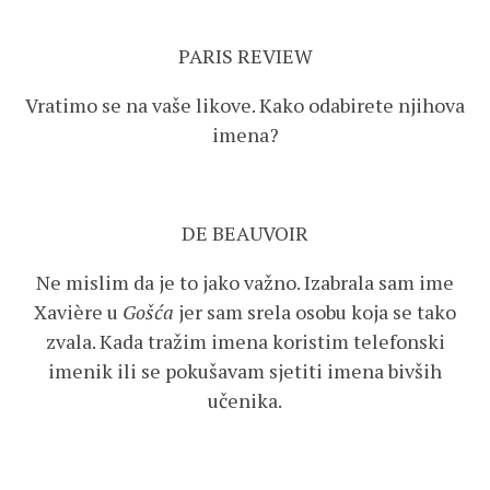
PARIS REVIEW
Vratimo se na vaše likove. Kako odabirete njihova
imena?
DE BEAUVOIR
Ne mislim da je to jako važno. Izabrala sam ime
Xavière u
Gošća
jer sam srela osobu koja se tako
zvala. Kada tražim imena koristim telefonski
imenik ili se pokušavam sjetiti imena bivših
učenika.