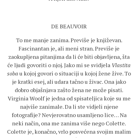
DE BEAUVOIR
To me manje zanima. Previše je književan.
Fascinantan je, ali meni stran. Previše je
zaokupljena pitanjima da li će biti objavljena, šta
će ljudi govoriti o njoj. Jako mi se svidjela
Vlastita
soba
u kojoj govori o situaciji u kojoj žene žive. To
je kratki esej, ali udara tačno u živac. Ona jako
dobro objašnjava zašto žena ne može pisati.
Virginia Woolf je jedna od spisateljica koje su me
najviše zanimale. Da li ste vidjeli njene
fotografije? Nevjerovatno usamljeno lice… Na
neki način, ona me zanima više nego Colette.
Colette je, konačno, vrlo posvećena svojim malim