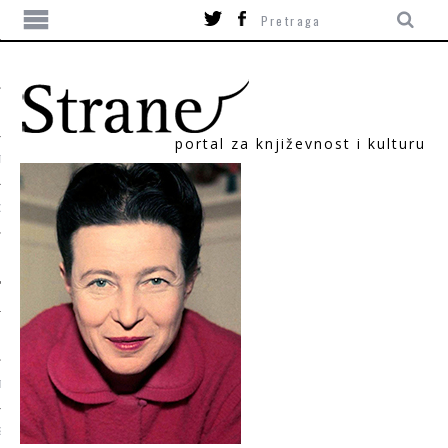
portal za književnost i kulturu
TIKA
ORI
T
SUM