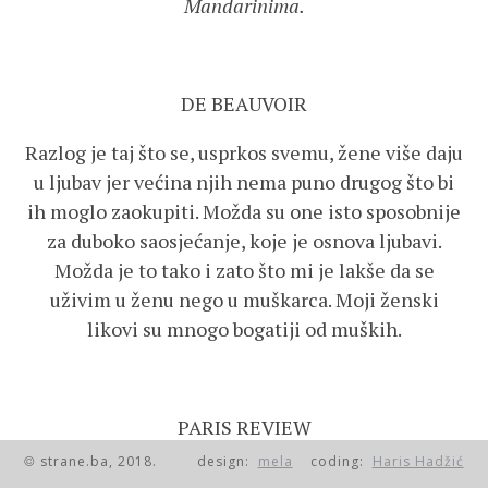
Mandarinima
.
DE BEAUVOIR
Razlog je taj što se, usprkos svemu, žene više daju
u ljubav jer većina njih nema puno drugog što bi
ih moglo zaokupiti. Možda su one isto sposobnije
za duboko saosjećanje, koje je osnova ljubavi.
Možda je to tako i zato što mi je lakše da se
uživim u ženu nego u muškarca. Moji ženski
likovi su mnogo bogatiji od muških.
PARIS REVIEW
strane.ba, 2018.
design:
mela
coding:
Haris Hadžić
©
Nikada niste napisali niti jedan neovisan i zaista