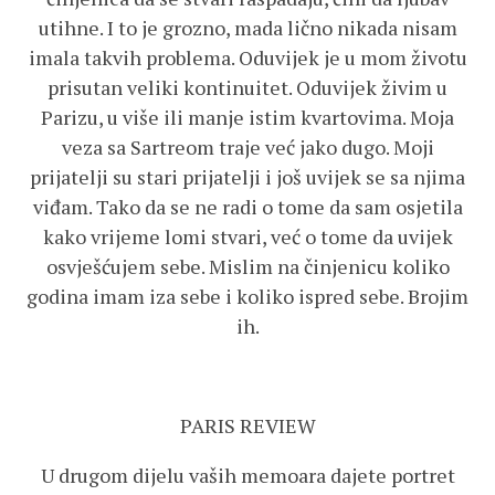
utihne. I to je grozno, mada lično nikada nisam
imala takvih problema. Oduvijek je u mom životu
prisutan veliki kontinuitet. Oduvijek živim u
Parizu, u više ili manje istim kvartovima. Moja
veza sa Sartreom traje već jako dugo. Moji
prijatelji su stari prijatelji i još uvijek se sa njima
viđam. Tako da se ne radi o tome da sam osjetila
kako vrijeme lomi stvari, već o tome da uvijek
osvješćujem sebe. Mislim na činjenicu koliko
godina imam iza sebe i koliko ispred sebe. Brojim
ih.
PARIS REVIEW
U drugom dijelu vaših memoara dajete portret