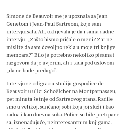
Simone de Beauvoir me je upoznala sa Jean
Genetom i Jean-Paul Sartreom, koje sam
intervjuisala. Ali, oklijevala je da i sama dadne
intervju: „Zašto bismo pričale o meni? Zar ne
mislite da sam dovoljno rekla u moje tri knjige
memoara?“ Bilo je potrebno nekoliko pisama i
razgovora da je uvjerim, ali i tada pod uslovom
„da ne bude predugo“.
Intervju se odigrao u studiju gospođice de
Beauvoir u ulici Schoëlcher na Montparnasseu,
pet minuta šetnje od Sartreovog stana. Radile
smo u velikoj, sunčanoj sobi koja joj služi i kao
radna i kao dnevna soba. Police su bile pretrpane
sa, iznenađujuće, neinteresantnim knjigama.