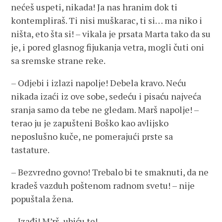
nećeš uspeti, nikada! Ja nas hranim dok ti
kontempliraš. Ti nisi muškarac, ti si… ma niko i
ništa, eto šta si! – vikala je prsata Marta tako da su
je, i pored glasnog fijukanja vetra, mogli čuti oni
sa sremske strane reke.
– Odjebi i izlazi napolje! Debela kravo. Neću
nikada izaći iz ove sobe, sedeću i pisaću najveća
sranja samo da tebe ne gledam. Marš napolje! –
terao ju je zapušteni Boško kao avlijsko
neposlušno kuče, ne pomerajući prste sa
tastature.
– Bezvredno govno! Trebalo bi te smaknuti, da ne
kradeš vazduh poštenom radnom svetu! – nije
popuštala žena.
– Izađi! M’rš, ubiću te!