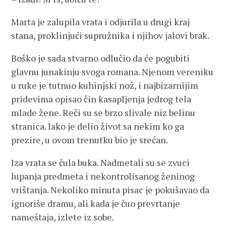
Marta je zalupila vrata i odjurila u drugi kraj
stana, proklinjući supružnika i njihov jalovi brak.
Boško je sada stvarno odlučio da će pogubiti
glavnu junakinju svoga romana. Njenom vereniku
u ruke je tutnuo kuhinjski nož, i najbizarnijim
pridevima opisao čin kasapljenja jedrog tela
mlade žene. Reči su se brzo slivale niz belinu
stranica. Iako je delio život sa nekim ko ga
prezire, u ovom trenutku bio je srećan.
Iza vrata se čula buka. Nadmetali su se zvuci
lupanja predmeta i nekontrolisanog ženinog
vrištanja. Nekoliko minuta pisac je pokušavao da
ignoriše dramu, ali kada je čuo prevrtanje
nameštaja, izlete iz sobe.