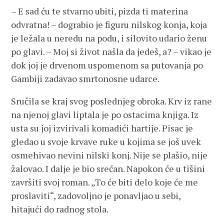
– E sad ću te stvarno ubiti, pizda ti materina
odvratna! – dograbio je figuru nilskog konja, koja
je ležala u neredu na podu, i silovito udario ženu
po glavi. – Moj si život našla da jedeš, a? – vikao je
dok joj je drvenom uspomenom sa putovanja po
Gambiji zadavao smrtonosne udarce.
Sručila se kraj svog poslednjeg obroka. Krv iz rane
na njenoj glavi liptala je po ostacima knjiga. Iz
usta su joj izvirivali komadići hartije. Pisac je
gledao u svoje krvave ruke u kojima se još uvek
osmehivao nevini nilski konj. Nije se plašio, nije
žalovao. I dalje je bio srećan. Napokon će u tišini
završiti svoj roman. „To će biti delo koje će me
proslaviti“, zadovoljno je ponavljao u sebi,
hitajući do radnog stola.