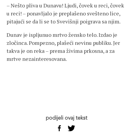
– Nešto pliva u Dunavu! Ljudi, čovek u reci, čovek
u reci! – ponavljalo je preplašeno svešteno lice,
pitajući se da li se to Svevišnji poigrava sa njim.
Dunav je ispljunuo mrtvo žensko telo. Izdao je
zločinca. Pompezno, plašeći nevinu publiku. Jer
takva je on reka – prema živima prkosna, a za
mrtve nezainteresovana.
podijeli ovaj tekst