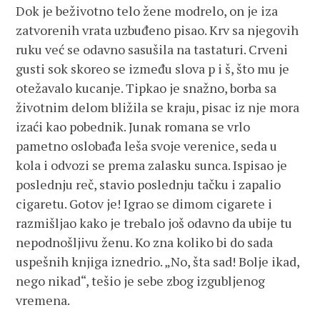
Dok je beživotno telo žene modrelo, on je iza
zatvorenih vrata uzbuđeno pisao. Krv sa njegovih
ruku već se odavno sasušila na tastaturi. Crveni
gusti sok skoreo se između slova p i š, što mu je
otežavalo kucanje. Tipkao je snažno, borba sa
životnim delom bližila se kraju, pisac iz nje mora
izaći kao pobednik. Junak romana se vrlo
pametno oslobađa leša svoje verenice, seda u
kola i odvozi se prema zalasku sunca. Ispisao je
poslednju reč, stavio poslednju tačku i zapalio
cigaretu. Gotov je! Igrao se dimom cigarete i
razmišljao kako je trebalo još odavno da ubije tu
nepodnošljivu ženu. Ko zna koliko bi do sada
uspešnih knjiga iznedrio. „No, šta sad! Bolje ikad,
nego nikad“, tešio je sebe zbog izgubljenog
vremena.