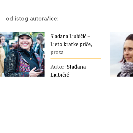
od istog autora/ice:
Slađana Ljubičić –
Ljeto kratke priče,
proza
Autor:
Slađana
Ljubičić