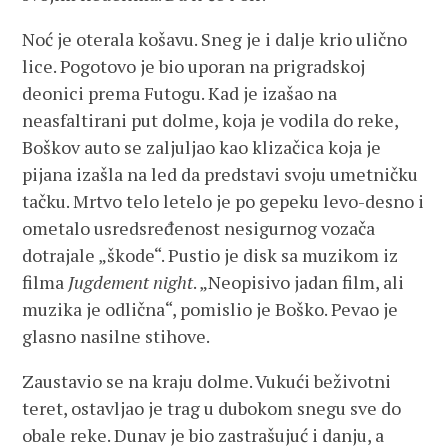
Noć je oterala košavu. Sneg je i dalje krio ulično
lice. Pogotovo je bio uporan na prigradskoj
deonici prema Futogu. Kad je izašao na
neasfaltirani put dolme, koja je vodila do reke,
Boškov auto se zaljuljao kao klizačica koja je
pijana izašla na led da predstavi svoju umetničku
tačku. Mrtvo telo letelo je po gepeku levo-desno i
ometalo usredsređenost nesigurnog vozača
dotrajale „škode“. Pustio je disk sa muzikom iz
filma
Jugdement night
. „Neopisivo jadan film, ali
muzika je odlična“, pomislio je Boško. Pevao je
glasno nasilne stihove.
Zaustavio se na kraju dolme. Vukući beživotni
teret, ostavljao je trag u dubokom snegu sve do
obale reke. Dunav je bio zastrašujuć i danju, a