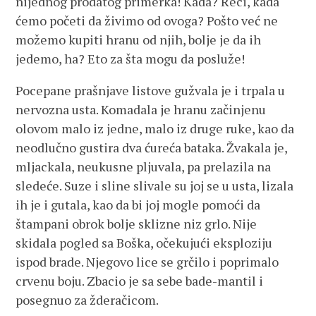
nijednog prodatog primerka! Kada? Reci, kada
ćemo početi da živimo od ovoga? Pošto već ne
možemo kupiti hranu od njih, bolje je da ih
jedemo, ha? Eto za šta mogu da posluže!
Pocepane prašnjave listove gužvala je i trpala u
nervozna usta. Komadala je hranu začinjenu
olovom malo iz jedne, malo iz druge ruke, kao da
neodlučno gustira dva ćureća bataka. Žvakala je,
mljackala, neukusne pljuvala, pa prelazila na
sledeće. Suze i sline slivale su joj se u usta, lizala
ih je i gutala, kao da bi joj mogle pomoći da
štampani obrok bolje sklizne niz grlo. Nije
skidala pogled sa Boška, očekujući eksploziju
ispod brade. Njegovo lice se grčilo i poprimalo
crvenu boju. Zbacio je sa sebe bade-mantil i
posegnuo za žderačicom.