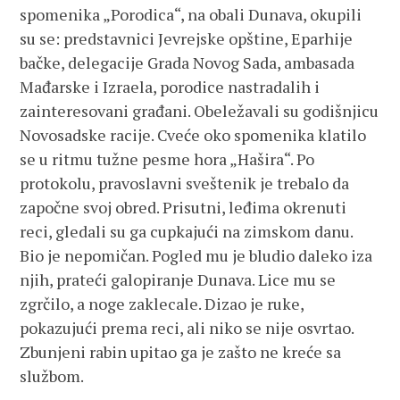
spomenika „Porodica“, na obali Dunava, okupili
su se: predstavnici Jevrejske opštine, Eparhije
bačke, delegacije Grada Novog Sada, ambasada
Mađarske i Izraela, porodice nastradalih i
zainteresovani građani. Obeležavali su godišnjicu
Novosadske racije. Cveće oko spomenika klatilo
se u ritmu tužne pesme hora „Hašira“. Po
protokolu, pravoslavni sveštenik je trebalo da
započne svoj obred. Prisutni, leđima okrenuti
reci, gledali su ga cupkajući na zimskom danu.
Bio je nepomičan. Pogled mu je bludio daleko iza
njih, prateći galopiranje Dunava. Lice mu se
zgrčilo, a noge zaklecale. Dizao je ruke,
pokazujući prema reci, ali niko se nije osvrtao.
Zbunjeni rabin upitao ga je zašto ne kreće sa
službom.