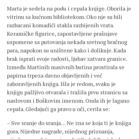
Marta je sedela na podu i cepala knjige. Oborila je
vitrinu sa kućnom bibliotekom. Oko nje su bili
razbacani komadići stakla razbijenih vrata.
Keramičke figurice, zapostavljene prašnjave
uspomene sa putovanja nekada sretnog bračnog
para, napokon su uništene kako i dolikuje. Kada
brak isprati svoje radosti, ljubav zatvara granice.
Između Martinih masivnih butina prostirala se
papirna trpeza davno objavljenih i već
zaboravljenih knjiga. Išla je redom, svaku je
knjigu pažljivo otvarala i tražila prvu stranicu sa
naslovom i Boškovim imenom. Onda ih je lagano
cepala. Gledajući ga pravo u oči, cerila se:
– Sve sranje do sranja… Ne zna se koja ti je knjiga
gora. Nijedne nagrade, nijednog priznanja,