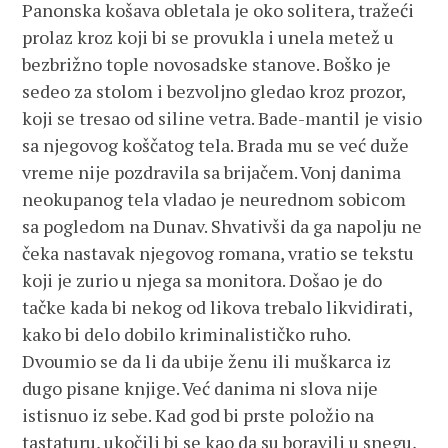
Panonska košava obletala je oko solitera, tražeći
prolaz kroz koji bi se provukla i unela metež u
bezbrižno tople novosadske stanove. Boško je
sedeo za stolom i bezvoljno gledao kroz prozor,
koji se tresao od siline vetra. Bade-mantil je visio
sa njegovog koščatog tela. Brada mu se već duže
vreme nije pozdravila sa brijačem. Vonj danima
neokupanog tela vladao je neurednom sobicom
sa pogledom na Dunav. Shvativši da ga napolju ne
čeka nastavak njegovog romana, vratio se tekstu
koji je zurio u njega sa monitora. Došao je do
tačke kada bi nekog od likova trebalo likvidirati,
kako bi delo dobilo kriminalističko ruho.
Dvoumio se da li da ubije ženu ili muškarca iz
dugo pisane knjige. Već danima ni slova nije
istisnuo iz sebe. Kad god bi prste položio na
tastaturu, ukočili bi se kao da su boravili u snegu,