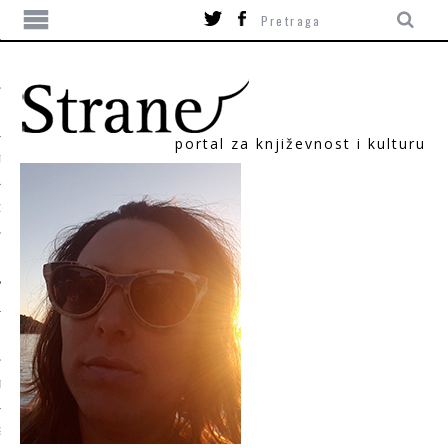
portal za književnost i kulturu
TIKA
ORI
T
SUM