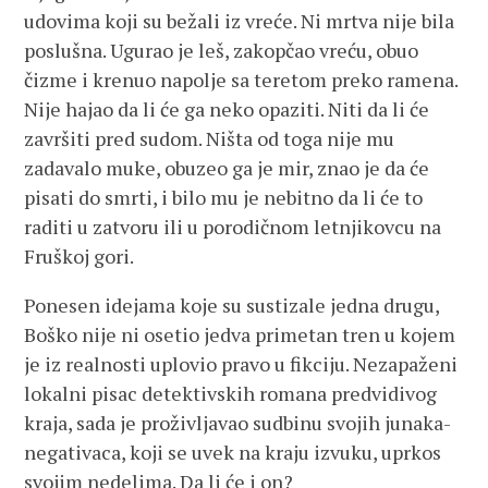
udovima koji su bežali iz vreće. Ni mrtva nije bila
poslušna. Ugurao je leš, zakopčao vreću, obuo
čizme i krenuo napolje sa teretom preko ramena.
Nije hajao da li će ga neko opaziti. Niti da li će
završiti pred sudom. Ništa od toga nije mu
zadavalo muke, obuzeo ga je mir, znao je da će
pisati do smrti, i bilo mu je nebitno da li će to
raditi u zatvoru ili u porodičnom letnjikovcu na
Fruškoj gori.
Ponesen idejama koje su sustizale jedna drugu,
Boško nije ni osetio jedva primetan tren u kojem
je iz realnosti uplovio pravo u fikciju. Nezapaženi
lokalni pisac detektivskih romana predvidivog
kraja, sada je proživljavao sudbinu svojih junaka-
negativaca, koji se uvek na kraju izvuku, uprkos
svojim nedelima. Da li će i on?