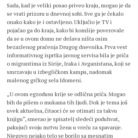
Sada, kad je veliki posao priveo kraju, mogao je da
se vrati prizoru u dnevnoj sobi. Sve ga je čekalo
onako kako je i ostavljeno. Uključio je TV i
pojačao ga do kraja, kako bi komšije poverovale
da se u ovom domu ne dešava ništa osim
bezazlenog praćenja Drugog dnevnika. Prva vest
informativnog isprtka javnog servisa bila je priča
o migrantima iz Sirije, Iraka i Avganistana, koji se
smrzavaju u izbegličkom kampu, nadomak
malenog grčkog sela Idomeni.
„U ovom egzodusu krije se odlična priča. Mogao
bih da pišem o mukama tih ljudi. Dok je tema još
uvek aktuelna, čitaoci će se otimati za takvu
knjigu“, smerao je spisatelj sledeći poduhvat,
pakujući svoju mrtvu ženu u vreću za spavanje.
Njegovo nejako telo se borilo sa mesnatim