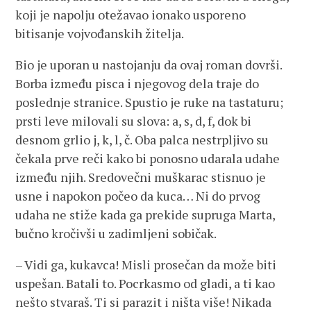
koji je napolju otežavao ionako usporeno
bitisanje vojvođanskih žitelja.
Bio je uporan u nastojanju da ovaj roman dovrši.
Borba između pisca i njegovog dela traje do
poslednje stranice. Spustio je ruke na tastaturu;
prsti leve milovali su slova: a, s, d, f, dok bi
desnom grlio j, k, l, č. Oba palca nestrpljivo su
čekala prve reči kako bi ponosno udarala udahe
između njih. Sredovečni muškarac stisnuo je
usne i napokon počeo da kuca… Ni do prvog
udaha ne stiže kada ga prekide supruga Marta,
bučno kročivši u zadimljeni sobičak.
– Vidi ga, kukavca! Misli prosečan da može biti
uspešan. Batali to. Pocrkasmo od gladi, a ti kao
nešto stvaraš. Ti si parazit i ništa više! Nikada