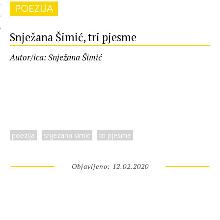
POEZIJA
 AUTORA
Snježana Šimić, tri pjesme
Autor/ica: Snježana Šimić
poezija
snjezana simic
tri pjesme
Objavljeno: 12.02.2020