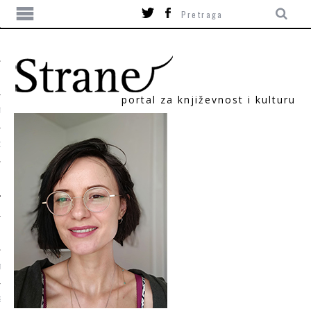
portal za književnost i kulturu
TIKA
ORI
T
SUM