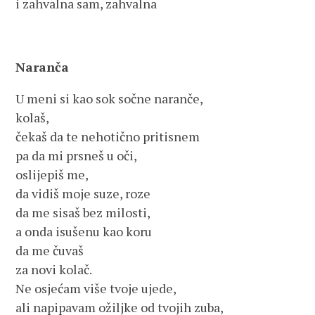
i zahvalna sam, zahvalna
Naranča
U meni si kao sok sočne naranče,
kolaš,
čekaš da te nehotično pritisnem
pa da mi prsneš u oči,
oslijepiš me,
da vidiš moje suze, roze
da me sisaš bez milosti,
a onda isušenu kao koru
da me čuvaš
za novi kolač.
Ne osjećam više tvoje ujede,
ali napipavam ožiljke od tvojih zuba,