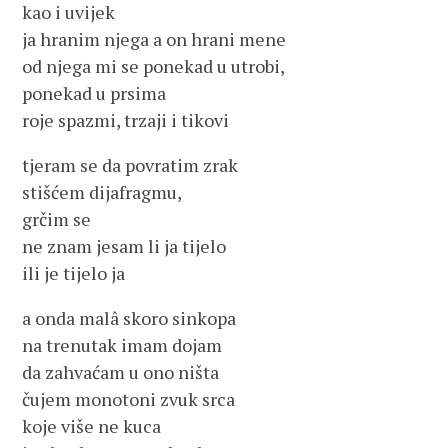
kao i uvijek
ja hranim njega a on hrani mene
od njega mi se ponekad u utrobi,
ponekad u prsima
roje spazmi, trzaji i tikovi
tjeram se da povratim zrak
stišćem dijafragmu,
grčim se
ne znam jesam li ja tijelo
ili je tijelo ja
a onda malâ skoro sinkopa
na trenutak imam dojam
da zahvaćam u ono ništa
čujem monotoni zvuk srca
koje više ne kuca