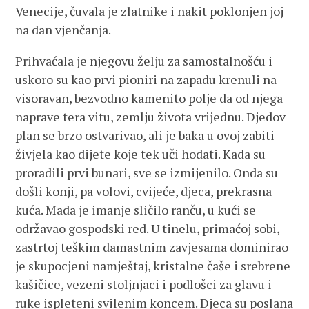
Venecije, čuvala je zlatnike i nakit poklonjen joj
na dan vjenčanja.
Prihvaćala je njegovu želju za samostalnošću i
uskoro su kao prvi pioniri na zapadu krenuli na
visoravan, bezvodno kamenito polje da od njega
naprave tera vitu, zemlju života vrijednu. Djedov
plan se brzo ostvarivao, ali je baka u ovoj zabiti
živjela kao dijete koje tek uči hodati. Kada su
proradili prvi bunari, sve se izmijenilo. Onda su
došli konji, pa volovi, cvijeće, djeca, prekrasna
kuća. Mada je imanje sličilo ranču, u kući se
održavao gospodski red. U tinelu, primaćoj sobi,
zastrtoj teškim damastnim zavjesama dominirao
je skupocjeni namještaj, kristalne čaše i srebrene
kašičice, vezeni stoljnjaci i podlošci za glavu i
ruke ispleteni svilenim koncem. Djeca su poslana