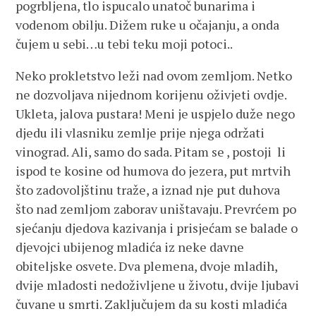
pogrbljena, tlo ispucalo unatoč bunarima i
vodenom obilju. Dižem ruke u očajanju, a onda
čujem u sebi…u tebi teku moji potoci..
Neko prokletstvo leži nad ovom zemljom. Netko
ne dozvoljava nijednom korijenu oživjeti ovdje.
Ukleta, jalova pustara! Meni je uspjelo duže nego
djedu ili vlasniku zemlje prije njega održati
vinograd. Ali, samo do sada. Pitam se , postoji li
ispod te kosine od humova do jezera, put mrtvih
što zadovoljštinu traže, a iznad nje put duhova
što nad zemljom zaborav uništavaju. Prevrćem po
sjećanju djedova kazivanja i prisjećam se balade o
djevojci ubijenog mladića iz neke davne
obiteljske osvete. Dva plemena, dvoje mladih,
dvije mladosti nedoživljene u životu, dvije ljubavi
čuvane u smrti. Zaključujem da su kosti mladića