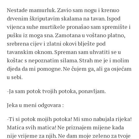
Nestade mamurluk. Zavio sam nogu i krenuo
drvenim škriputavim skalama na tavan. Ispod
vijenca suhe murtikele pronašao sam spremište i
pušku iz moga sna. Zamotana u voštano platno,
srebrena cijev i zlatni okovi blješte pod
tavanskim oknom. Spreman sam uhvatiti se u
koštac s nepoznatim silama. Strah me je i molim
djeda da mi pomogne. Ne čujem ga, ali ga osjećam
u sebi.
-Ja sam potok tvojih potoka, ponavljam.
Jeka u meni odgovara :
-Ti si potok mojih potoka! Mi smo nabujala rijeka!
Matica svih matica! Ne priznajem mijene kada
nije vrijeme za njih. Ne dam moje zeleno za tvoje