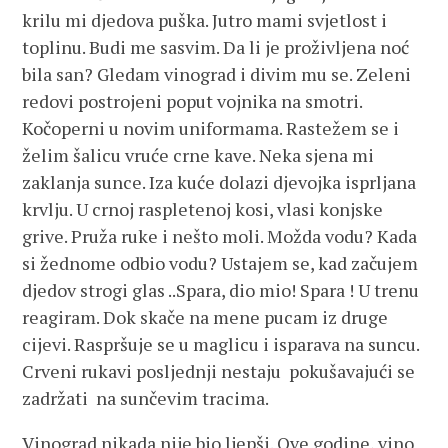
krilu mi djedova puška. Jutro mami svjetlost i
toplinu. Budi me sasvim. Da li je proživljena noć
bila san? Gledam vinograd i divim mu se. Zeleni
redovi postrojeni poput vojnika na smotri.
Kočoperni u novim uniformama. Rastežem se i
želim šalicu vruće crne kave. Neka sjena mi
zaklanja sunce. Iza kuće dolazi djevojka isprljana
krvlju. U crnoj raspletenoj kosi, vlasi konjske
grive. Pruža ruke i nešto moli. Možda vodu? Kada
si žednome odbio vodu? Ustajem se, kad začujem
djedov strogi glas ..Spara, dio mio! Spara ! U trenu
reagiram. Dok skače na mene pucam iz druge
cijevi. Raspršuje se u maglicu i isparava na suncu.
Crveni rukavi posljednji nestaju pokušavajući se
zadržati na sunčevim tracima.
Vinograd nikada nije bio ljepši. Ove godine, vino