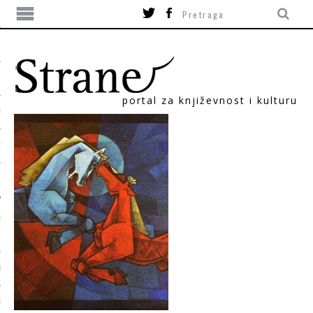
portal za književnost i kulturu
TIKA
ORI
T
SUM