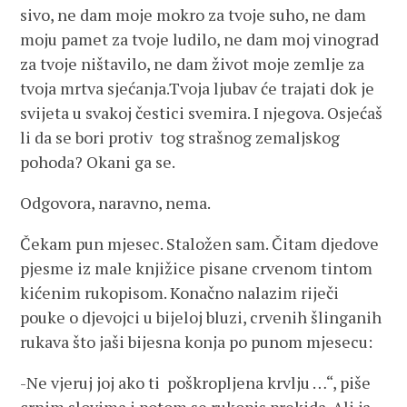
sivo, ne dam moje mokro za tvoje suho, ne dam
moju pamet za tvoje ludilo, ne dam moj vinograd
za tvoje ništavilo, ne dam život moje zemlje za
tvoja mrtva sjećanja.Tvoja ljubav će trajati dok je
svijeta u svakoj čestici svemira. I njegova. Osjećaš
li da se bori protiv tog strašnog zemaljskog
pohoda? Okani ga se.
Odgovora, naravno, nema.
Čekam pun mjesec. Staložen sam. Čitam djedove
pjesme iz male knjižice pisane crvenom tintom
kićenim rukopisom. Konačno nalazim riječi
pouke o djevojci u bijeloj bluzi, crvenih šlinganih
rukava što jaši bijesna konja po punom mjesecu:
-Ne vjeruj joj ako ti poškropljena krvlju …“, piše