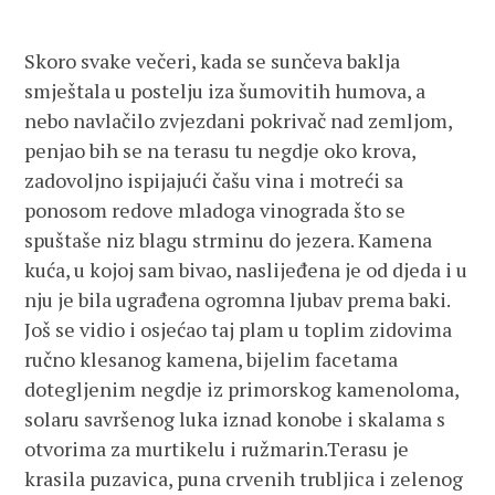
Skoro svake večeri, kada se sunčeva baklja
smještala u postelju iza šumovitih humova, a
nebo navlačilo zvjezdani pokrivač nad zemljom,
penjao bih se na terasu tu negdje oko krova,
zadovoljno ispijajući čašu vina i motreći sa
ponosom redove mladoga vinograda što se
spuštaše niz blagu strminu do jezera. Kamena
kuća, u kojoj sam bivao, naslijeđena je od djeda i u
nju je bila ugrađena ogromna ljubav prema baki.
Još se vidio i osjećao taj plam u toplim zidovima
ručno klesanog kamena, bijelim facetama
dotegljenim negdje iz primorskog kamenoloma,
solaru savršenog luka iznad konobe i skalama s
otvorima za murtikelu i ružmarin.Terasu je
krasila puzavica, puna crvenih trubljica i zelenog