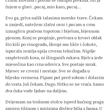
crnim slovima i potom se rukopis prekida. Ali ja
čujem u glavi ..pucaj, mio karo, pucaj…
Evo ga, griva nalik talasima morske trave. Čekam
u zasjedi, natežem zlatni oroz i pucam u crnu
izmaglicu praćenu topotom i bijelom, bijesnom
pjenom. Konj se propinje, pretvara u krvavi oblak
što kiši po vinogradu, škropi mu lišće i čokote,
ispucala zemlja upija crvenu tekućinu. Nigdje
raspletenih kosa, ni šlinganih rukava. Bjelca jede
mjesečina kao crna udovica. Sve postaje mrak.
Mjesec se crveni i nestaje. Sve se događa u
bljesku vremena. Pipam put pred sobom i dolazim
do vrata. Još čekam. Dugo. Nitko se ne vraća. Samo
dva ćuka vode ljubav na daljinu.
Drijemam na trošnom stolcu ispred kućnog praga
smiren tišinom i mirisima divljeg bilja s huma. U