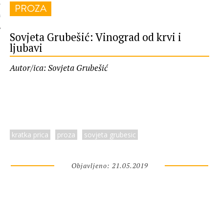
PROZA
 AUTORA
Sovjeta Grubešić: Vinograd od krvi i
ljubavi
Autor/ica: Sovjeta Grubešić
kratka prica
proza
sovjeta grubesic
Objavljeno: 21.05.2019