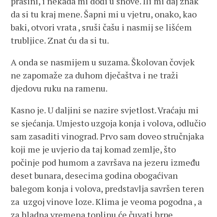
prašini, i nekada mi dođi u snove. Ili mi daj znak
da si tu kraj mene. Šapni mi u vjetru, onako, kao
baki, otvori vrata , sruši čašu i nasmij se lišćem
trubljice. Znat ću da si tu.
A onda se nasmijem u suzama. Školovan čovjek
ne zapomaže za duhom dječaštva i ne traži
djedovu ruku na ramenu.
Kasno je. U daljini se nazire svjetlost. Vraćaju mi
se sjećanja. Umjesto uzgoja konja i volova, odlučio
sam zasaditi vinograd. Prvo sam doveo stručnjaka
koji me je uvjerio da taj komad zemlje, što
počinje pod humom a završava na jezeru između
deset bunara, desecima godina obogaćivan
balegom konja i volova, predstavlja savršen teren
za uzgoj vinove loze. Klima je veoma pogodna , a
za hladna vremena toplinu će čuvati hrpe