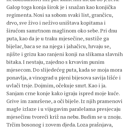
Galop toga konja širok je i snažan kao konjička
regimenta. Nosi sa sobom svaki list, grančicu,
drvo, sve živo i neživo uništava kopitama i
širućom samrtnom maglinom oko sebe. Pri dnu
puta, kao da je u traku mjesečine, sustiže ga
bijelac, baca se na njega i jahačicu, hrvaju se,
njište i grizu kao ranjeni konji na slikama slavnih
bitaka. I nestaju, zajedno s krvavim punim
mjesecom. Do slijedećeg puta, kada se moja mora
ponavlja, a vinograd u pjeni bijesova savija lišće i
uvlači trsje. Dojmim, očekuje smrt. Kao i ja.
Sanjam crne konje kako igraju ispred moje kuće.
Grive im zamršene, a oči bijele. Iz njih pramenovi
magle izlaze i u vijugavim paralelama presjecaju
mjesečinu tvoreći križ na nebu. Budim se u znoju.
Trčim bosonog i zovem djeda. Loza prašnjava,