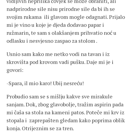
vidljivih neprilika čovjek se može obraniti, ali
nadprirodne sile nisu prirodne sile da bi ih se
svojim rukama ili glavom mogle odagnati. Prijalo
mi je vino u koje je djeda dodavao papar i
ružmarin, te sam s olakšanjem prihvatio noć u
odlasku i nesvjesno zaspao za stolom .
Usnio sam kako me netko vodi na tavan i iz
skrovišta pod krovom vadi pušku. Daje mi je i
govori:
-Spara, il mio karo! Ubij nesreću!
Probudio sam se s mišlju kakve sve mirakule
sanjam. Dok, zbog glavobolje, tražim aspirin pada
mi čaša sa stola na kameni patos. Poteče mi krv iz
stopala i zaprepašten gledam kako poprima oblik
konja. Otrijeznim se za tren.