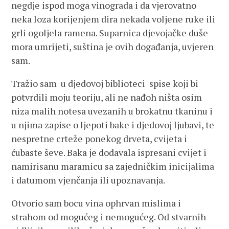
negdje ispod moga vinograda i da vjerovatno
neka loza korijenjem dira nekada voljene ruke ili
grli ogoljela ramena. Suparnica djevojačke duše
mora umrijeti, suština je ovih događanja, uvjeren
sam.
Tražio sam u djedovoj biblioteci spise koji bi
potvrdili moju teoriju, ali ne nađoh ništa osim
niza malih notesa uvezanih u brokatnu tkaninu i
u njima zapise o ljepoti bake i djedovoj ljubavi, te
nespretne crteže ponekog drveta, cvijeta i
ćubaste ševe. Baka je dodavala ispresani cvijet i
namirisanu maramicu sa zajedničkim inicijalima
i datumom vjenčanja ili upoznavanja.
Otvorio sam bocu vina ophrvan mislima i
strahom od mogućeg i nemogućeg. Od stvarnih