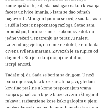
kamenja što ih je djeda naslagao nakon klesanja
faceta uz ivice imanja. Nisam se dao odmah
nagovoriti. Mnogim ljudima se ovdje sadila, rasla
i sušila loza iz nepoznatog razloga. Šetao sam,
promišljao, borio se sam sa sobom, sve dok mi
jedne večeri u snatrenju na terasi, u naletu
iznenadnog vjetra, na rame ne doletje niotkuda
crvena svilena marama. Zavezah je za rupicu od
dugmeta. Bio je to kraj mojoj mentalnoj
iscrpljenosti.
Tadašnjoj, da. Sada se borim sa drugom. U noći
puna mjeseca, kao kroz san ali na javi, gledam
kovitlac prašine u kome prepoznajem vrana
konja s jahačicom bijele bluze crvenih šlinganih
rukava i razbarušene kose kako galopira u pjeni
neobuzdanosti niz put kamenih međa do jezera.