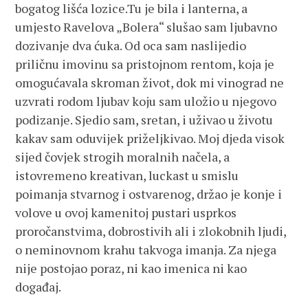
bogatog lišća lozice.Tu je bila i lanterna, a
umjesto Ravelova „Bolera“ slušao sam ljubavno
dozivanje dva ćuka. Od oca sam naslijedio
priličnu imovinu sa pristojnom rentom, koja je
omogućavala skroman život, dok mi vinograd ne
uzvrati rodom ljubav koju sam uložio u njegovo
podizanje. Sjedio sam, sretan, i uživao u životu
kakav sam oduvijek priželjkivao. Moj djeda visok
sijed čovjek strogih moralnih načela, a
istovremeno kreativan, luckast u smislu
poimanja stvarnog i ostvarenog, držao je konje i
volove u ovoj kamenitoj pustari usprkos
proročanstvima, dobrostivih ali i zlokobnih ljudi,
o neminovnom krahu takvoga imanja. Za njega
nije postojao poraz, ni kao imenica ni kao
događaj.