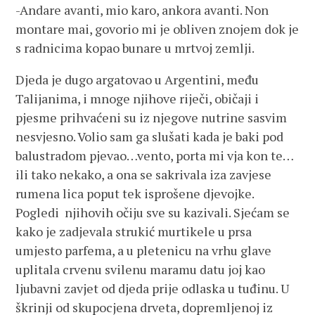
-Andare avanti, mio karo, ankora avanti. Non
montare mai, govorio mi je obliven znojem dok je
s radnicima kopao bunare u mrtvoj zemlji.
Djeda je dugo argatovao u Argentini, među
Talijanima, i mnoge njihove riječi, običaji i
pjesme prihvaćeni su iz njegove nutrine sasvim
nesvjesno. Volio sam ga slušati kada je baki pod
balustradom pjevao…vento, porta mi vja kon te…
ili tako nekako, a ona se sakrivala iza zavjese
rumena lica poput tek isprošene djevojke.
Pogledi njihovih očiju sve su kazivali. Sjećam se
kako je zadjevala strukić murtikele u prsa
umjesto parfema, a u pletenicu na vrhu glave
uplitala crvenu svilenu maramu datu joj kao
ljubavni zavjet od djeda prije odlaska u tuđinu. U
škrinji od skupocjena drveta, dopremljenoj iz