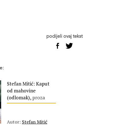
podijeli ovaj tekst
e:
Stefan Mitić: Kaput
od mahovine
(odlomak),
proza
Autor:
Stefan Mitić