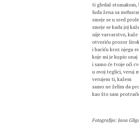
ti gledaš stomakom, 
luda žena sa mehura
smeje se u sred prol
smeje se kada joj kaž
nije varvarstvo, kaže
otvoriću prozor širo
i baciću kroz njega s
koje mi je kupio onaj
i samo će tvoje oči cv
u ovoj teglici, veruj 
verujem ti, kažem
samo ne želim da pr
kao što sam protraći
Fotografija: Jana Gligo