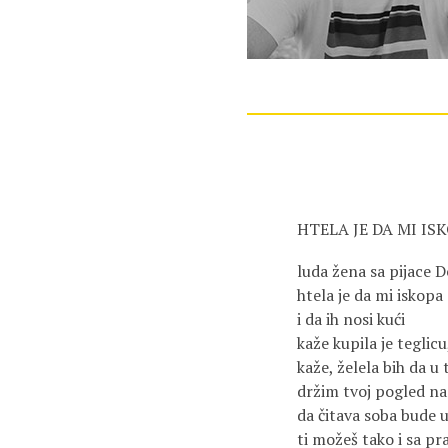
HTELA JE DA MI IS
luda žena sa pijace D
htela je da mi iskopa 
i da ih nosi kući
kaže kupila je teglicu
kaže, želela bih da u t
držim tvoj pogled na
da čitava soba bude
ti možeš tako i sa 