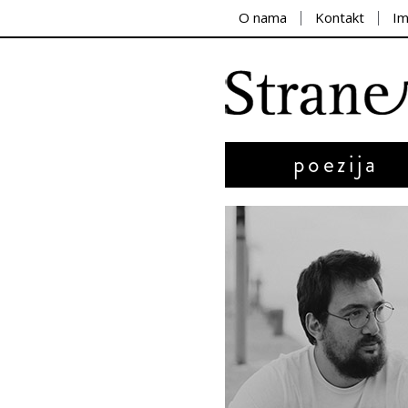
O nama
Kontakt
I
poezija