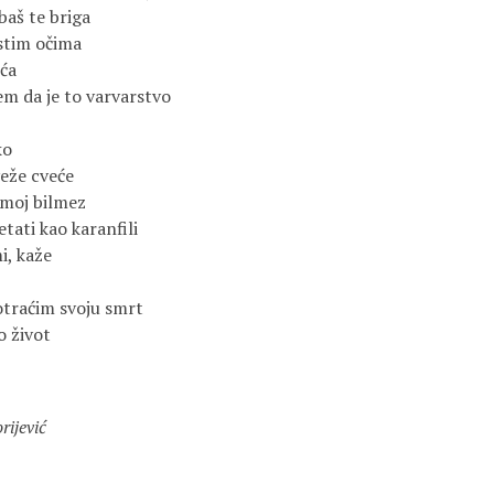
baš te briga
stim očima
eća
em da je to varvarstvo
ko
veže cveće
 moj bilmez
etati kao karanfili
mi, kaže
otraćim svoju smrt
o život
rijević