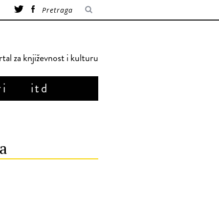
tal za književnost i kulturu
ri
itd
na