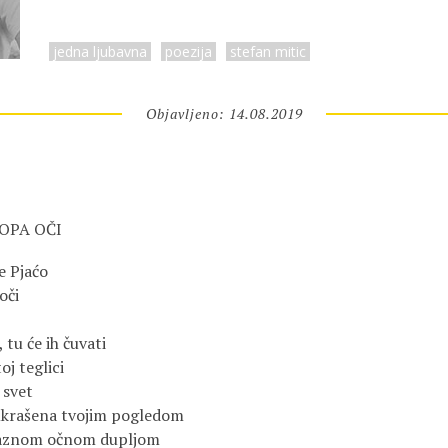
jedna ljubavna
poezija
stefan mitic
Objavljeno: 14.08.2019
KOPA OČI
e Pjaćo
oči
, tu će ih čuvati
oj teglici
 svet
 ukrašena tvojim pogledom
praznom očnom dupljom