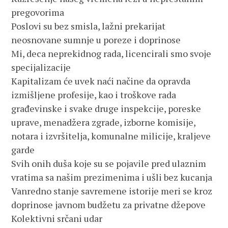
pregovorima
Poslovi su bez smisla, lažni prekarijat
neosnovane sumnje u poreze i doprinose
Mi, deca neprekidnog rada, licencirali smo svoje
specijalizacije
Kapitalizam će uvek naći načine da opravda
izmišljene profesije, kao i troškove rada
građevinske i svake druge inspekcije, poreske
uprave, menadžera zgrade, izborne komisije,
notara i izvršitelja, komunalne milicije, kraljeve
garde
Svih onih duša koje su se pojavile pred ulaznim
vratima sa našim prezimenima i ušli bez kucanja
Vanredno stanje savremene istorije meri se kroz
doprinose javnom budžetu za privatne džepove
Kolektivni srčani udar