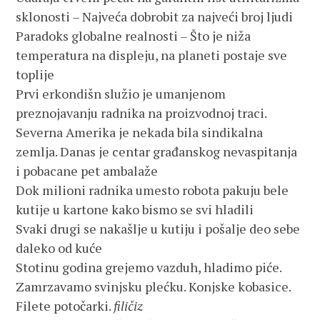
sklonosti – Najveća dobrobit za najveći broj ljudi
Paradoks globalne realnosti – Što je niža
temperatura na displeju, na planeti postaje sve
toplije
Prvi erkondišn služio je umanjenom
preznojavanju radnika na proizvodnoj traci.
Severna Amerika je nekada bila sindikalna
zemlja. Danas je centar građanskog nevaspitanja
i pobacane pet ambalaže
Dok milioni radnika umesto robota pakuju bele
kutije u kartone kako bismo se svi hladili
Svaki drugi se nakašlje u kutiju i pošalje deo sebe
daleko od kuće
Stotinu godina grejemo vazduh, hladimo piće.
Zamrzavamo svinjsku plećku. Konjske kobasice.
Filete potočarki.
filičiz