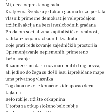
Mi, deca neprestanog rada
Kraljevina Švedska je tokom godina krize postala
vlasnik primerne demokratije veleprodajom
tržišnih akcija na berzi neslobodnih građana
Prodajom socijalizma kapitalističkoj realnost,
radikalizacijom slobodnih kvadrata
Koje prati redukovanje zajedničkih prostorija
Opismenjavanje nepismenih, primereno
kažnjavanje
Razumeo sam da su novinari pratili trag novca,
ali jedino do čega su došli jesu isprekidane mape
uma privatnog vlasnika
Tog dana neko je konačno kidnapovao decu
tajkuna
Belo roblje, tržište otkupnina
U torbu za otkup složeno belo rublje