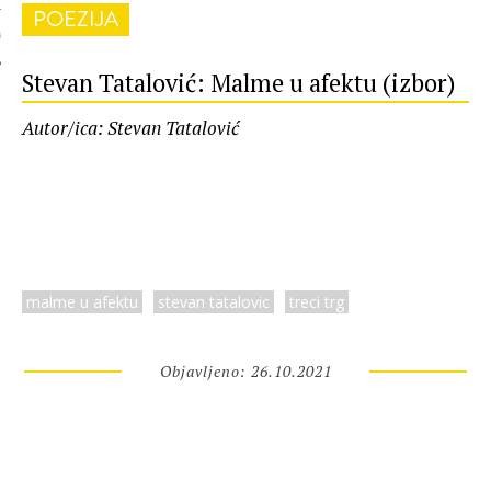
POEZIJA
 AUTORA
Stevan Tatalović: Malme u afektu (izbor)
Autor/ica: Stevan Tatalović
malme u afektu
stevan tatalovic
treci trg
Objavljeno: 26.10.2021