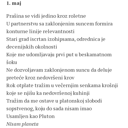
1. maj
Prašina se vidi jedino kroz roletne
U partnerstvu sa zaklonjenim suncem formira
konturne linije relevantnosti
Stari grad iscrtan izohipsama, odrednica je
decenijskih okolnosti
Koje me udomljavaju prvi put u beskamatnom
šoku
Ne dozvoljavam zaklonjenom suncu da deluje
preteće kroz nedovršeni krov
Rok otplate tražim u večernjim senkama krošnji
koje se njišu ka nedovršenoj kuhinji
Tražim da me ostave u platonskoj slobodi
sopstvenog, koju do sada nisam imao
Usamljen kao Pluton
Nisam planeta