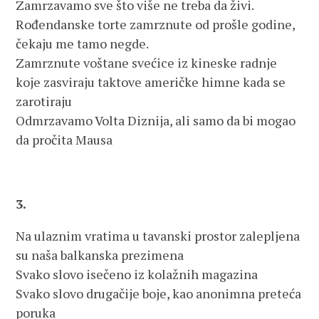
Zamrzavamo sve što više ne treba da živi.
Rođendanske torte zamrznute od prošle godine,
čekaju me tamo negde.
Zamrznute voštane svećice iz kineske radnje
koje zasviraju taktove američke himne kada se
zarotiraju
Odmrzavamo Volta Diznija, ali samo da bi mogao
da pročita Mausa
3.
Na ulaznim vratima u tavanski prostor zalepljena
su naša balkanska prezimena
Svako slovo isečeno iz kolažnih magazina
Svako slovo drugačije boje, kao anonimna preteća
poruka