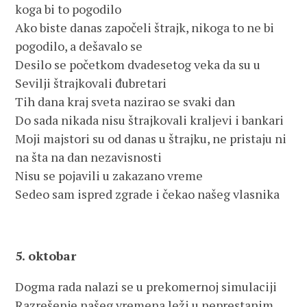
koga bi to pogodilo
Ako biste danas započeli štrajk, nikoga to ne bi
pogodilo, a dešavalo se
Desilo se početkom dvadesetog veka da su u
Sevilji štrajkovali đubretari
Tih dana kraj sveta nazirao se svaki dan
Do sada nikada nisu štrajkovali kraljevi i bankari
Moji majstori su od danas u štrajku, ne pristaju ni
na šta na dan nezavisnosti
Nisu se pojavili u zakazano vreme
Sedeo sam ispred zgrade i čekao našeg vlasnika
5. oktobar
Dogma rada nalazi se u prekomernoj simulaciji
Razrešenje našeg vremena leži u neprestanim