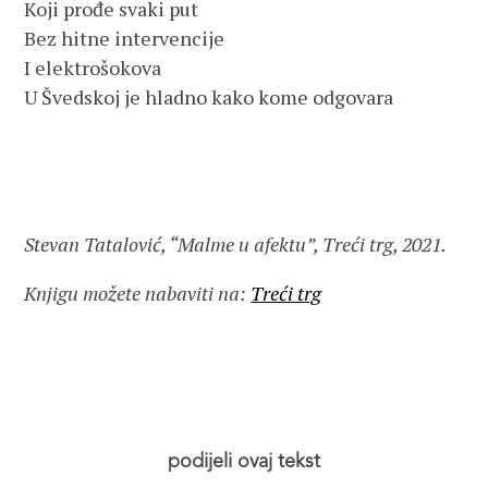
Koji prođe svaki put
Bez hitne intervencije
I elektrošokova
U Švedskoj je hladno kako kome odgovara
Stevan Tatalović, “Malme u afektu”, Treći trg, 2021.
Knjigu možete nabaviti na:
Treći trg
podijeli ovaj tekst