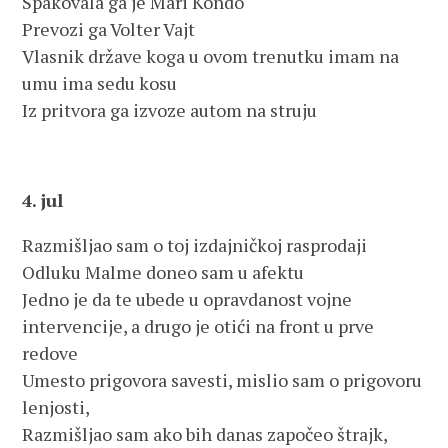
Spakovala ga je Mari Kondo
Prevozi ga Volter Vajt
Vlasnik države koga u ovom trenutku imam na
umu ima sedu kosu
Iz pritvora ga izvoze autom na struju
4. jul
Razmišljao sam o toj izdajničkoj rasprodaji
Odluku Malme doneo sam u afektu
Jedno je da te ubede u opravdanost vojne
intervencije, a drugo je otići na front u prve
redove
Umesto prigovora savesti, mislio sam o prigovoru
lenjosti,
Razmišljao sam ako bih danas započeo štrajk,