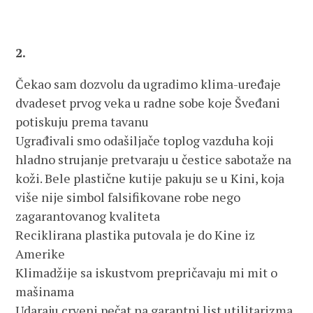
2.
Čekao sam dozvolu da ugradimo klima-uređaje
dvadeset prvog veka u radne sobe koje Šveđani
potiskuju prema tavanu
Ugrađivali smo odašiljače toplog vazduha koji
hladno strujanje pretvaraju u čestice sabotaže na
koži. Bele plastične kutije pakuju se u Kini, koja
više nije simbol falsifikovane robe nego
zagarantovanog kvaliteta
Reciklirana plastika putovala je do Kine iz
Amerike
Klimadžije sa iskustvom prepričavaju mi mit o
mašinama
Udaraju crveni pečat na garantni list utilitarizma