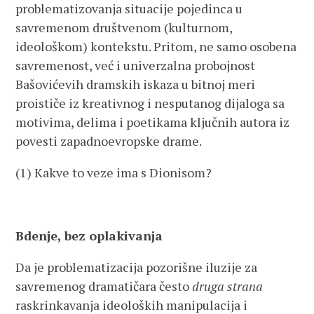
problematizovanja situacije pojedinca u
savremenom društvenom (kulturnom,
ideološkom) kontekstu. Pritom, ne samo osobena
savremenost, već i univerzalna probojnost
Bašovićevih dramskih iskaza u bitnoj meri
proističe iz kreativnog i nesputanog dijaloga sa
motivima, delima i poetikama ključnih autora iz
povesti zapadnoevropske drame.
(1) Kakve to veze ima s Dionisom?
Bdenje, bez oplakivanja
Da je problematizacija pozorišne iluzije za
savremenog dramatičara često
druga strana
raskrinkavanja ideoloških manipulacija i