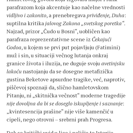
parafrazom koja akcentuje kao načelne vrednosti
vidljivo i zakonito
, a prenebregava
priviđenje, Duha
:
suptilna kritika
jalovog Zakona „svetskog poretka“
.
Najzad, prizor „Čudo u Bosni“, uobličen kao
parafraza reprezentativne scene iz
Čekajući
Godoa
, u kojem se prvi put pojavljuju (Fatimini)
muž i sin, u situaciji večnog lutanja onkraj
granice života i iluzija, ne duguje svoju
avetinjsku
lakoću
nastojanju da se dosegne metafizička
gustina Beketove apsurdne tragike, već, naprotiv,
piščevoj spoznaji da, slično hamletovskom
Pitanju, ni „skitnička večnost“ moderne tragedije
nije dovoljna da bi se doseglo iskupljenje i saznanje
:
„kvintesencija prašine“ nije više kamenčić u
cipeli, nego otrovni – srebrni prah Progresa.
Dok se kritički uvid u lice i naličje te Istorije