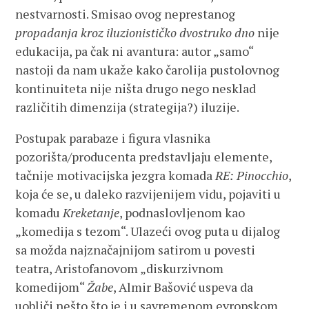
nestvarnosti. Smisao ovog neprestanog
propadanja kroz iluzionističko dvostruko dno
nije
edukacija, pa čak ni avantura: autor „samo“
nastoji da nam ukaže kako čarolija pustolovnog
kontinuiteta nije ništa drugo nego nesklad
različitih dimenzija (strategija?) iluzije.
Postupak parabaze i figura vlasnika
pozorišta/producenta predstavljaju elemente,
tačnije motivacijska jezgra komada
RE: Pinocchio
,
koja će se, u daleko razvijenijem vidu, pojaviti u
komadu
Kreketanje
, podnaslovljenom kao
„komedija s tezom“. Ulazeći ovog puta u dijalog
sa možda najznačajnijom satirom u povesti
teatra, Aristofanovom „diskurzivnom
komedijom“
Žabe
, Almir Bašović uspeva da
uobliči nešto što je i u savremenom evropskom