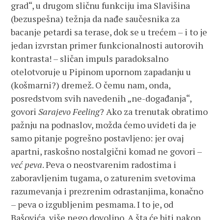
grad“, u drugom sličnu funkciju ima Slavišina
(bezuspešna) težnja da nađe saučesnika za
bacanje petardi sa terase, dok se u trećem – i to je
jedan izvrstan primer funkcionalnosti autorovih
kontrasta! – sličan impuls paradoksalno
otelotvoruje u Pipinom upornom zapadanju u
(košmarni?) dremež. O čemu nam, onda,
posredstvom svih navedenih „ne-događanja“,
govori
Sarajevo Feeling
? Ako za trenutak obratimo
pažnju na podnaslov, možda ćemo uvideti da je
samo pitanje pogrešno postavljeno: jer ovaj
apartni, raskošno nostalgični komad ne govori –
već peva
. Peva o neostvarenim radostima i
zaboravljenim tugama, o zaturenim svetovima
razumevanja i prezrenim odrastanjima, konačno
– peva o izgubljenim pesmama. I to je, od
Bašovića, više nego dovoljno. A šta će biti nakon