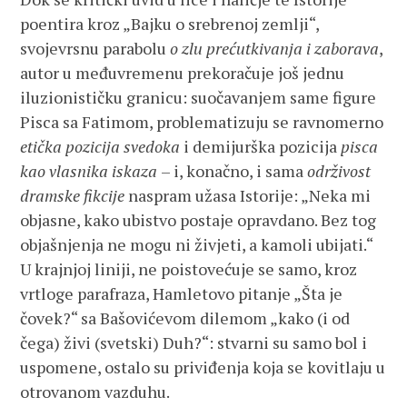
poentira kroz „Bajku o srebrenoj zemlji“,
svojevrsnu parabolu
o zlu prećutkivanja i zaborava
,
autor u međuvremenu prekoračuje još jednu
iluzionističku granicu: suočavanjem same figure
Pisca sa Fatimom, problematizuju se ravnomerno
etička pozicija svedoka
i demijurška pozicija
pisca
kao vlasnika iskaza
– i, konačno, i sama
održivost
dramske fikcije
naspram užasa Istorije: „Neka mi
objasne, kako ubistvo postaje opravdano. Bez tog
objašnjenja ne mogu ni živjeti, a kamoli ubijati.“
U krajnjoj liniji, ne poistovećuje se samo, kroz
vrtloge parafraza, Hamletovo pitanje „Šta je
čovek?“ sa Bašovićevom dilemom „kako (i od
čega) živi (svetski) Duh?“: stvarni su samo bol i
uspomene, ostalo su priviđenja koja se kovitlaju u
otrovanom vazduhu.