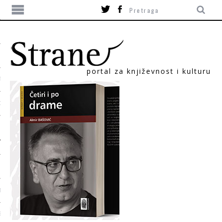
portal za književnost i kulturu
TIKA
ORI
T
SUM