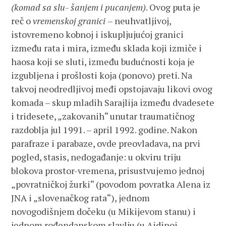
(komad sa slu-
šanjem i pucanjem)
. Ovog puta je
reč o
vremenskoj granici
– neuhvatljivoj,
istovremeno kobnoj i iskupljujućoj granici
između rata i mira, između sklada koji izmiče i
haosa koji se sluti, između budućnosti koja je
izgubljena i prošlosti koja (ponovo) preti. Na
takvoj neodredljivoj međi opstojavaju likovi ovog
komada – skup mladih Sarajlija između dvadesete
i tridesete, „zakovanih“ unutar traumatičnog
razdoblja jul 1991. – april 1992. godine. Nakon
parafraze i parabaze, ovde preovladava, na prvi
pogled, stasis, nedogađanje: u okviru triju
blokova prostor-vremena, prisustvujemo jednoj
„povratničkoj žurki“ (povodom povratka Alena iz
JNA i „slovenačkog rata“), jednom
novogodišnjem dočeku (u Mikijevom stanu) i
jednom rođendanskom slavlju (u Aidinoj