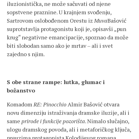
iluzionistička, ne može sačuvati od njene
sopstvene praznine. U krajnjem svođenju,
Sartrovom oslobođenom Orestu iz
Muva
Bašović
suprotstavlja protagonistu koji je, opisavši „pun
krug“ negativne emancipacije, spoznao da može
biti slobodan samo ako je mrtav – ali i svet
zajedno s njim.
S obe strane rampe: lutka, glumac i
božanstvo
Komadom
RE: Pinocchio
Almir Bašović otvara
novu dimenziju istraživanja dramske iluzije, ali i
same
prirode i funkcije pozorišta
. Nimalo slučajno,
ulogu dramskog povoda, ali i metaforičkog ključa,
preuzima protagonista Kolodijevog romana