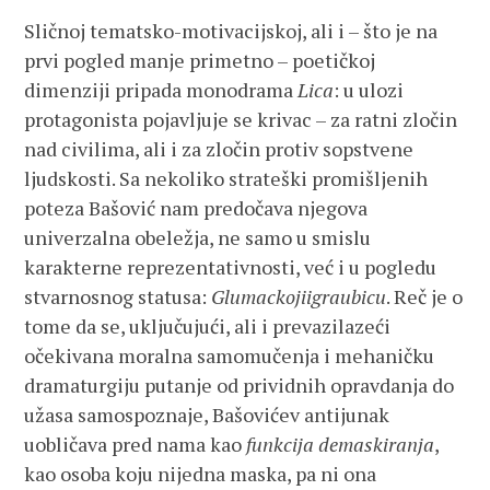
Sličnoj tematsko-motivacijskoj, ali i – što je na
prvi pogled manje primetno – poetičkoj
dimenziji pripada monodrama
Lica
: u ulozi
protagonista pojavljuje se krivac – za ratni zločin
nad civilima, ali i za zločin protiv sopstvene
ljudskosti. Sa nekoliko strateški promišljenih
poteza Bašović nam predočava njegova
univerzalna obeležja, ne samo u smislu
karakterne reprezentativnosti, već i u pogledu
stvarnosnog statusa:
Glumackojiigraubicu
. Reč je o
tome da se, uključujući, ali i prevazilazeći
očekivana moralna samomučenja i mehaničku
dramaturgiju putanje od prividnih opravdanja do
užasa samospoznaje, Bašovićev antijunak
uobličava pred nama kao
funkcija demaskiranja
,
kao osoba koju nijedna maska, pa ni ona