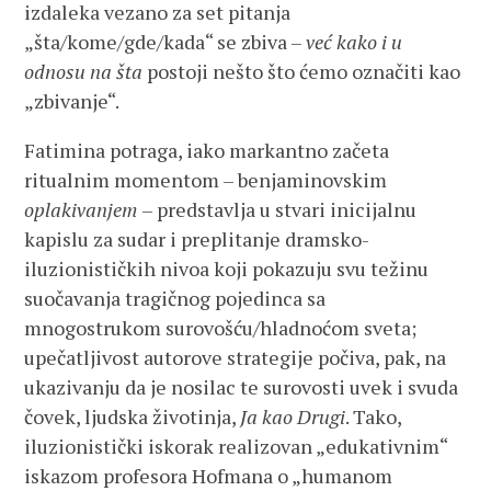
izdaleka vezano za set pitanja
„šta/kome/gde/kada“ se zbiva –
već kako i u
odnosu
na šta
postoji nešto što ćemo označiti kao
„zbivanje“.
Fatimina potraga, iako markantno začeta
ritualnim momentom – benjaminovskim
oplakivanjem
– predstavlja u stvari inicijalnu
kapislu za sudar i preplitanje dramsko-
iluzionističkih nivoa koji pokazuju svu težinu
suočavanja tragičnog pojedinca sa
mnogostrukom surovošću/hladnoćom sveta;
upečatljivost autorove strategije počiva, pak, na
ukazivanju da je nosilac te surovosti uvek i svuda
čovek, ljudska životinja,
Ja kao Drugi
. Tako,
iluzionistički iskorak realizovan „edukativnim“
iskazom profesora Hofmana o „humanom