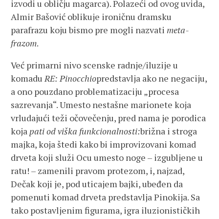
izvodi u obličju magarca). Polazeći od ovog uvida,
Almir Bašović oblikuje ironičnu dramsku
parafrazu koju bismo pre mogli nazvati
meta-
frazom
.
Već primarni nivo scenske radnje/iluzije u
komadu
RE: Pinocchio
predstavlja ako ne negaciju,
a ono pouzdano problematizaciju „procesa
sazrevanja“. Umesto nestašne marionete koja
vrludajući teži očovečenju, pred nama je porodica
koja
pati od viška funk
cionalnosti:
brižna i stroga
majka, koja štedi kako bi improvizovani komad
drveta koji služi Ocu umesto noge – izgubljene u
ratu! – zamenili pravom protezom, i, najzad,
Dečak koji je, pod uticajem bajki, ubeđen da
pomenuti komad drveta predstavlja Pinokija. Sa
tako postavljenim figurama, igra iluzionističkih