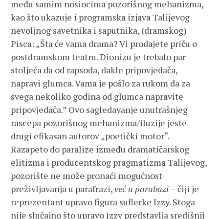
među samim nosiocima pozorišnog mehanizma,
kao što ukazuje i programska izjava Talijevog
nevoljnog savetnika i saputnika, (dramskog)
Pisca: „Šta će vama drama? Vi prodajete priču o
postdramskom teatru. Dionizu je trebalo par
stoljeća da od rapsoda, dakle pripovjedača,
napravi glumca. Vama je pošlo za rukom da za
svega nekoliko godina od glumca napravite
pripovjedača.” Ovo sagledavanje unutrašnjeg
rascepa pozorišnog mehanizma/iluzije jeste
drugi efikasan autorov „poetički motor“.
Razapeto do paralize između dramatičarskog
elitizma i producentskog pragmatizma Talijevog,
pozorište ne može pronaći mogućnost
preživljavanja u parafrazi,
već u parabazi
– čiji je
reprezentant upravo figura suflerke Izzy. Stoga
nije slučajno što upravo Izzy predstavlja središnji