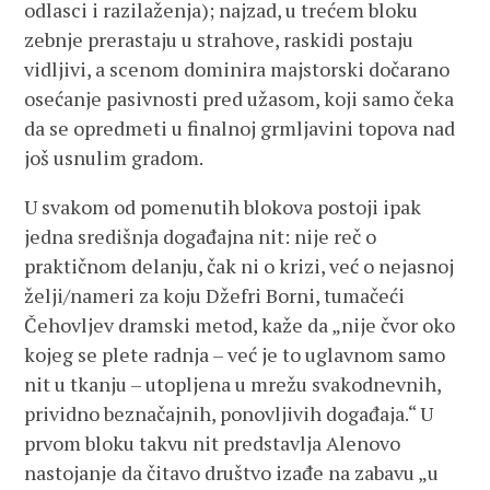
odlasci i razilaženja); najzad, u trećem bloku
zebnje prerastaju u strahove, raskidi postaju
vidljivi, a scenom dominira majstorski dočarano
osećanje pasivnosti pred užasom, koji samo čeka
da se opredmeti u finalnoj grmljavini topova nad
još usnulim gradom.
U svakom od pomenutih blokova postoji ipak
jedna središnja događajna nit: nije reč o
praktičnom delanju, čak ni o krizi, već o nejasnoj
želji/nameri za koju Džefri Borni, tumačeći
Čehovljev dramski metod, kaže da „nije čvor oko
kojeg se plete radnja – već je to uglavnom samo
nit u tkanju – utopljena u mrežu svakodnevnih,
prividno beznačajnih, ponovljivih događaja.“ U
prvom bloku takvu nit predstavlja Alenovo
nastojanje da čitavo društvo izađe na zabavu „u