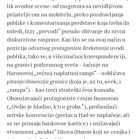
lik uvodne scene: od razgovora sa nevidljivom
prijateljicom na mobitelu, preko pozdravljanja
publike i komentarisanja predstave koja treba da
usledi, Izzy „prevodi“ pseudo-zbivanje do nivoa
diskurzivne rasprave. Kao što se na ovaj način u
poziciju
odsutnog protagoniste Kreketanja
uvodi
publika, tako se, u višeznačnoj korespondenciji,
na granici podzemnog sveta – tačnije na
Haronovoj „rečnoj naplatnoj rampi“ – uobličava
pitanje/dimenzija granice
(koja je, uz to, uvek, i
„rampa“) – kao treći strateški čvor komada.
Oboružavajući protagoniste crnim humorom
(„Ovdje je hladno, k’o u grobu.“), profanišući
mitske konvencije (prelaz u Had se naplaćuje, ali
se ne primaju bankovne kartice) i snižavajući
stvarnosni „modus“ likova (Haron koji se cenjka i