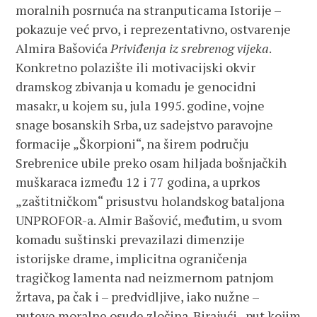
moralnih posrnuća na stranputicama Istorije –
pokazuje već prvo, i reprezentativno, ostvarenje
Almira Bašovića
Priviđenja iz srebrenog vijeka
.
Konkretno polazište ili motivacijski okvir
dramskog zbivanja u komadu je genocidni
masakr, u kojem su, jula 1995. godine, vojne
snage bosanskih Srba, uz sadejstvo paravojne
formacije „Škorpioni“, na širem području
Srebrenice ubile preko osam hiljada bošnjačkih
muškaraca između 12 i 77 godina, a uprkos
„zaštitničkom“ prisustvu holandskog bataljona
UNPROFOR-a. Almir Bašović, međutim, u svom
komadu suštinski prevazilazi dimenzije
istorijske drame, implicitna ograničenja
tragičkog lamenta nad neizmernom patnjom
žrtava, pa čak i – predvidljive, iako nužne –
puteve moralne osude zločina. Birajući „put kojim