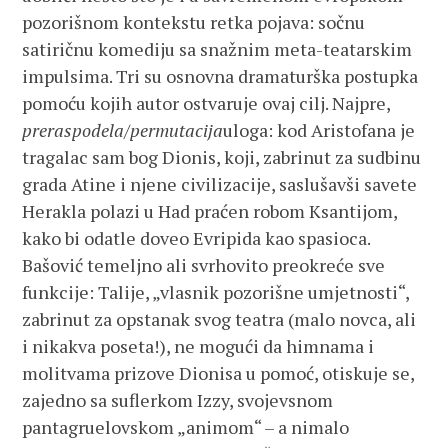
pozorišnom kontekstu retka pojava: sočnu
satiričnu komediju sa snažnim meta-teatarskim
impulsima. Tri su osnovna dramaturška postupka
pomoću kojih autor ostvaruje ovaj cilj. Najpre,
preraspodela/permutacija
uloga: kod Aristofana je
tragalac sam bog Dionis, koji, zabrinut za sudbinu
grada Atine i njene civilizacije, saslušavši savete
Herakla polazi u Had praćen robom Ksantijom,
kako bi odatle doveo Evripida kao spasioca.
Bašović temeljno ali svrhovito preokreće sve
funkcije: Talije, „vlasnik pozorišne umjetnosti“,
zabrinut za opstanak svog teatra (malo novca, ali
i nikakva poseta!), ne mogući da himnama i
molitvama prizove Dionisa u pomoć, otiskuje se,
zajedno sa suflerkom Izzy, svojevsnom
pantagruelovskom „animom“ – a nimalo