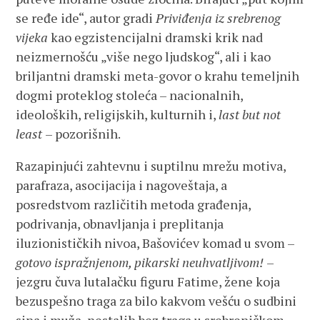
se ređe ide“, autor gradi
Priviđenja iz srebrenog
vijeka
kao egzistencijalni dramski krik nad
neizmernošću „više nego ljudskog“, ali i kao
briljantni dramski meta-govor o krahu temeljnih
dogmi proteklog stoleća – nacionalnih,
ideoloških, religijskih, kulturnih i,
last but not
least
– pozorišnih.
Razapinjući zahtevnu i suptilnu mrežu motiva,
parafraza, asocijacija i nagoveštaja, a
posredstvom različitih metoda građenja,
podrivanja, obnavljanja i preplitanja
iluzionističkih nivoa, Bašovićev komad u svom –
gotovo ispražnjenom, pikarski neuhvatljivom!
–
jezgru čuva lutalačku figuru Fatime, žene koja
bezuspešno traga za bilo kakvom vešću o sudbini