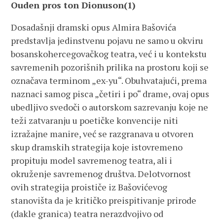
Ouden pros ton Dionuson(
1)
Dosadašnji dramski opus Almira Bašovića
predstavlja jedinstvenu pojavu ne samo u okviru
bosanskohercegovačkog teatra, već i u kontekstu
savremenih pozorišnih prilika na prostoru koji se
označava terminom „ex-yu“. Obuhvatajući, prema
naznaci samog pisca „četiri i po“ drame, ovaj opus
ubedljivo svedoči o autorskom sazrevanju koje ne
teži zatvaranju u poetičke konvencije niti
izražajne manire, već se razgranava u otvoren
skup dramskih strategija koje istovremeno
propituju model savremenog teatra, ali i
okruženje savremenog društva. Delotvornost
ovih strategija proističe iz Bašovićevog
stanovišta da je kritičko preispitivanje prirode
(dakle granica) teatra nerazdvojivo od