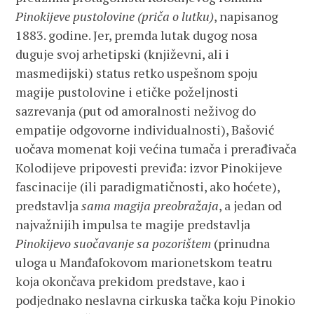
Pinokijeve
pustolovine (priča o lutku)
, napisanog
1883. godine. Jer, premda lutak dugog nosa
duguje svoj arhetipski (književni, ali i
masmedijski) status retko uspešnom spoju
magije pustolovine i etičke poželjnosti
sazrevanja (put od amoralnosti neživog do
empatije odgovorne individualnosti), Bašović
uočava momenat koji većina tumača i prerađivača
Kolodijeve pripovesti previđa: izvor Pinokijeve
fascinacije (ili paradigmatičnosti, ako hoćete),
predstavlja
sama magija preobražaja
, a jedan od
najvažnijih impulsa te magije predstavlja
Pinokijevo suočavanje sa pozorištem
(prinudna
uloga u Manđafokovom marionetskom teatru
koja okončava prekidom predstave, kao i
podjednako neslavna cirkuska tačka koju Pinokio