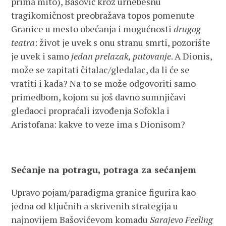
prima mito), Bašović kroz urnebesnu
tragikomičnost preobražava topos pomenute
Granice u mesto obećanja i mogućnosti
drugog
teatra
: život je uvek s onu stranu smrti, pozorište
je uvek i samo
jedan prelazak, putovanje
. A Dionis,
može se zapitati čitalac/gledalac, da li će se
vratiti i kada? Na to se može odgovoriti samo
primedbom, kojom su još davno sumnjičavi
gledaoci propraćali izvođenja Sofokla i
Aristofana: kakve to veze ima s Dionisom?
Sećanje na potragu, potraga za sećanjem
Upravo pojam/paradigma granice figurira kao
jedna od ključnih a skrivenih strategija u
najnovijem Bašovićevom komadu
Sarajevo Feeling