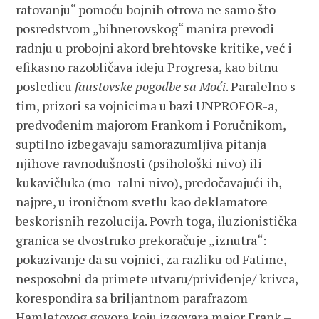
ratovanju“ pomoću bojnih otrova ne samo što
posredstvom „bihnerovskog“ manira prevodi
radnju u probojni akord brehtovske kritike, već i
efikasno razobličava ideju Progresa, kao bitnu
posledicu
faustovske pogodbe sa Moći
. Paralelno s
tim, prizori sa vojnicima u bazi UNPROFOR-a,
predvođenim majorom Frankom i Poručnikom,
suptilno izbegavaju samorazumljiva pitanja
njihove ravnodušnosti (psihološki nivo) ili
kukavičluka (mo- ralni nivo), predočavajući ih,
najpre, u ironičnom svetlu kao deklamatore
beskorisnih rezolucija. Povrh toga, iluzionistička
granica se dvostruko prekoračuje „iznutra“:
pokazivanje da su vojnici, za razliku od Fatime,
nesposobni da primete utvaru/priviđenje/ krivca,
korespondira sa briljantnom parafrazom
Hamletovog govora koju izgovara major Frank –