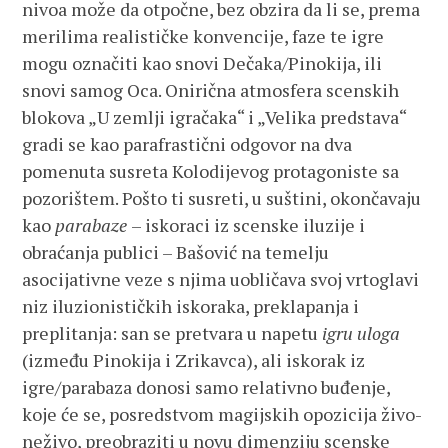
nivoa može da otpočne, bez obzira da li se, prema
merilima realističke konvencije, faze te igre
mogu označiti kao snovi Dečaka/Pinokija, ili
snovi samog Oca. Onirična atmosfera scenskih
blokova „U zemlji igračaka“ i „Velika predstava“
gradi se kao parafrastični odgovor na dva
pomenuta susreta Kolodijevog protagoniste sa
pozorištem. Pošto ti susreti, u suštini, okončavaju
kao
parabaze
– iskoraci iz scenske iluzije i
obraćanja publici – Bašović na temelju
asocijativne veze s njima uobličava svoj vrtoglavi
niz iluzionističkih iskoraka, preklapanja i
preplitanja: san se pretvara u napetu
igru uloga
(između Pinokija i Zrikavca), ali iskorak iz
igre/parabaza donosi samo relativno buđenje,
koje će se, posredstvom magijskih opozicija živo-
neživo, preobraziti u novu dimenziju scenske