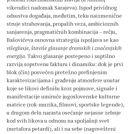
vikendici nadomak Sarajeva). Ispod prividnog
odsustva događaja, međutim, teku naizmenične
struje strahovanja, propalih veza, ambicioznih
sanjarenja, pragmatičnih kombinacija – rečju,
Bašovićeva osnovna strategija ispoljava se kao
višeglasje, štaviše glasanje dramskih i značenjskih
energija
. Takvo glasanje postepeno i suptilno
razvija sopstvenu fakturu i dinamiku: dok je prvi
blok (čin) posvećen pretežno prefinjenim
karakterizacijama i građenju atmosfere unutar
koje se likovi definišu kroz pojmove, signale i
manifestacije umiruće jugoslovenske kulturne
matrice (rok-muzika, filmovi, sportske legende),
u drugom delu narasta osećanje nejasne zebnje
kod svih likova u odnosu na spoljašnji svet
(metafora petardi), ali i na sebe (nagovešteni