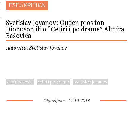
ESEJ/KRITIKA
 AUTORA
Svetislav Jovanov: Ouden pros ton
Dionuson ili o “Četiri i po drame” Almira
Bašovića
Autor/ica: Svetislav Jovanov
almir basovic
cetiri i po drame
svetislav jovanov
Objavljeno: 12.10.2018