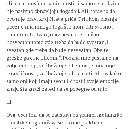
sliju u atmosferu „smirenosti“ i samo se u okviru
nje pasivno obnavljaju događaji. Ali naravno da
ovo nije pravi kraj čitave priče. Prilikom pisanja
poezije ima mnogo toga što mora biti svesno i
namerno. U stvari, rđav pesnik je obično
nesvestan tamo gde treba da bude svestan, i
svestan gde treba da bude nesvestan. Obe te
greške ga čine „ličnim“. Poezija nije puštanje na
volju emociji, već bežanje od emocije; ona nije
izraz ličnosti, već bežanje od ličnosti. Ali svakako,
samo oni koji imaju svoju ličnost i svoje emocije
znaju šta znači želeti da se pobegne od njih.
III
Ovaj esej teži da se zaustavi na granici metafizike
i mistike i ograničava se na one praktične