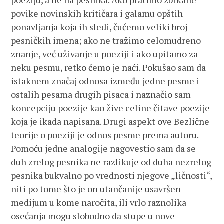
poeziju, a ne na pesnika. Ako pratimo zbrkane
povike novinskih kritičara i galamu opštih
ponavljanja koja ih sledi, čućemo veliki broj
pesničkih imena; ako ne tražimo celomudreno
znanje, već uživanje u poeziji i ako upitamo za
neku pesmu, retko ćemo je naći. Pokušao sam da
istaknem značaj odnosa između jedne pesme i
ostalih pesama drugih pisaca i naznačio sam
koncepciju poezije kao žive celine čitave poezije
koja je ikada napisana. Drugi aspekt ove Bezlične
teorije o poeziji je odnos pesme prema autoru.
Pomoću jedne analogije nagovestio sam da se
duh zrelog pesnika ne razlikuje od duha nezrelog
pesnika bukvalno po vrednosti njegove „ličnosti“,
niti po tome što je on utančanije usavršen
medijum u kome naročita, ili vrlo raznolika
osećanja mogu slobodno da stupe u nove