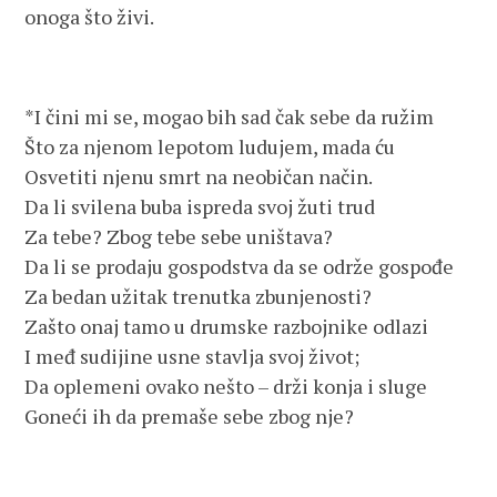
onoga što živi.
*I čini mi se, mogao bih sad čak sebe da ružim
Što za njenom lepotom ludujem, mada ću
Osvetiti njenu smrt na neobičan način.
Da li svilena buba ispreda svoj žuti trud
Za tebe? Zbog tebe sebe uništava?
Da li se prodaju gospodstva da se održe gospođe
Za bedan užitak trenutka zbunjenosti?
Zašto onaj tamo u drumske razbojnike odlazi
I međ sudijine usne stavlja svoj život;
Da oplemeni ovako nešto – drži konja i sluge
Goneći ih da premaše sebe zbog nje?