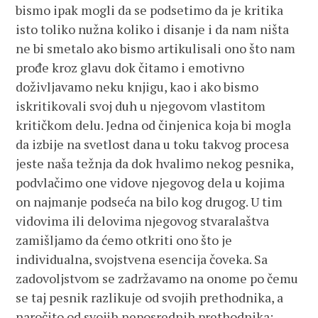
bismo ipak mogli da se podsetimo da je kritika
isto toliko nužna koliko i disanje i da nam ništa
ne bi smetalo ako bismo artikulisali ono što nam
prođe kroz glavu dok čitamo i emotivno
doživljavamo neku knjigu, kao i ako bismo
iskritikovali svoj duh u njegovom vlastitom
kritičkom delu. Jedna od činjenica koja bi mogla
da izbije na svetlost dana u toku takvog procesa
jeste naša težnja da dok hvalimo nekog pesnika,
podvlačimo one vidove njegovog dela u kojima
on najmanje podseća na bilo kog drugog. U tim
vidovima ili delovima njegovog stvaralaštva
zamišljamo da ćemo otkriti ono što je
individualna, svojstvena esencija čoveka. Sa
zadovoljstvom se zadržavamo na onome po čemu
se taj pesnik razlikuje od svojih prethodnika, a
naročito od svojih neposrednih prethodnika;