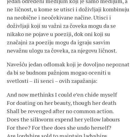
jedan određeni medijum koji je samo medijum, a
ne ličnost, u kome se utisci i doživljaji kombinuju
na neobične i neočekivane načine. Utisci i
doživljaji koji su važni za čoveka mogu da se
nikako ne pojave u poeziji, dok oni koji su
značajni za poeziju mogu da igraju sasvim
nevažnu ulogu za čoveka, za njegovu ličnost.
Navešću jedan odlomak koji je dovoljno nepoznat
da bi se budnom pažnjom mogao oceniti u
svetlosti – ili senci – ovih zapažanja:
And now methinks I could e’en chide myself
For doating on her beauty, though her death
Shall be revenged after no common action.
Does the silkworm expend her yellow labours
For thee? For thee does she undo herself?
Are lordships sold to maintain ladyships