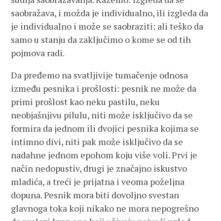
saobražava, i možda je individualno, ili izgleda da
je individualno i može se saobraziti; ali teško da
samo u stanju da zaključimo o kome se od tih
pojmova radi.
Da pređemo na svatljivije tumačenje odnosa
između pesnika i prošlosti: pesnik ne može da
primi prošlost kao neku pastilu, neku
neobjašnjivu pilulu, niti može isključivo da se
formira da jednom ili dvojici pesnika kojima se
intimno divi, niti pak može isključivo da se
nadahne jednom epohom koju više voli. Prvi je
način nedopustiv, drugi je značajno iskustvo
mladića, a treći je prijatna i veoma poželjna
dopuna. Pesnik mora biti dovoljno svestan
glavnoga toka koji nikako ne mora nepogrešno