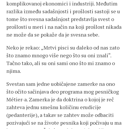
komplikovanoj ekonomici i industriji. Međutim
razlika između sadašnjosti i prošlosti sastoji se u
tome što svesna sadašnjost predstavlja svest o
prošlosti u meri i na način na koji prošlost nikada
ne može da se pokaže da je svesna sebe.
Neko je rekao: „Mrtvi pisci su daleko od nas zato
što znamo mnogo više nego što su oni znali“.
Tačno tako, ali su oni sami ono što mi znamo o
njima.
Svestan sam jedne uobičajene zamerke na ono
što očito sačinjava deo programa mog pesničkog
Métier-a. Zamerka je da doktrina o kojoj je reč
zahteva jednu smešnu količinu erudicije
(pedanterije), a takav se zahtev može odbaciti
pozivajući se na živote pesnika koji počivaju u ma