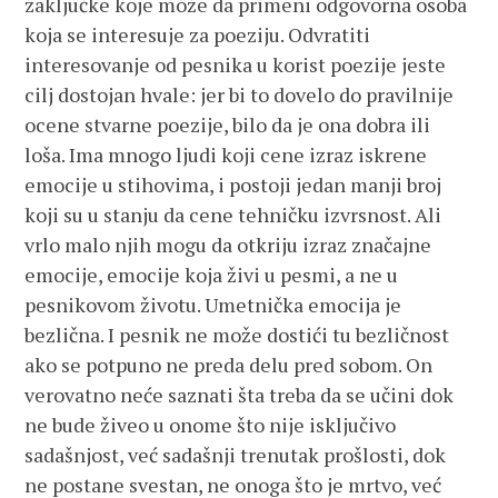
zaključke koje može da primeni odgovorna osoba
koja se interesuje za poeziju. Odvratiti
interesovanje od pesnika u korist poezije jeste
cilj dostojan hvale: jer bi to dovelo do pravilnije
ocene stvarne poezije, bilo da je ona dobra ili
loša. Ima mnogo ljudi koji cene izraz iskrene
emocije u stihovima, i postoji jedan manji broj
koji su u stanju da cene tehničku izvrsnost. Ali
vrlo malo njih mogu da otkriju izraz značajne
emocije, emocije koja živi u pesmi, a ne u
pesnikovom životu. Umetnička emocija je
bezlična. I pesnik ne može dostići tu bezličnost
ako se potpuno ne preda delu pred sobom. On
verovatno neće saznati šta treba da se učini dok
ne bude živeo u onome što nije isključivo
sadašnjost, već sadašnji trenutak prošlosti, dok
ne postane svestan, ne onoga što je mrtvo, već