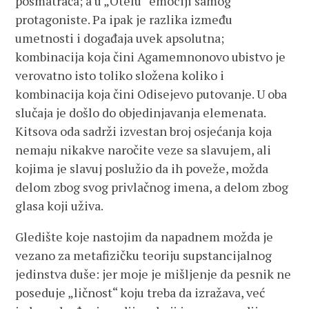
posmatrača; a u „Otelu“ emociji samog
protagoniste. Pa ipak je razlika između
umetnosti i događaja uvek apsolutna;
kombinacija koja čini Agamemnonovo ubistvo je
verovatno isto toliko složena koliko i
kombinacija koja čini Odisejevo putovanje. U oba
slučaja je došlo do objedinjavanja elemenata.
Kitsova oda sadrži izvestan broj osjećanja koja
nemaju nikakve naročite veze sa slavujem, ali
kojima je slavuj poslužio da ih poveže, možda
delom zbog svog privlačnog imena, a delom zbog
glasa koji uživa.
Gledište koje nastojim da napadnem možda je
vezano za metafizičku teoriju supstancijalnog
jedinstva duše: jer moje je mišljenje da pesnik ne
poseduje „ličnost“ koju treba da izražava, već