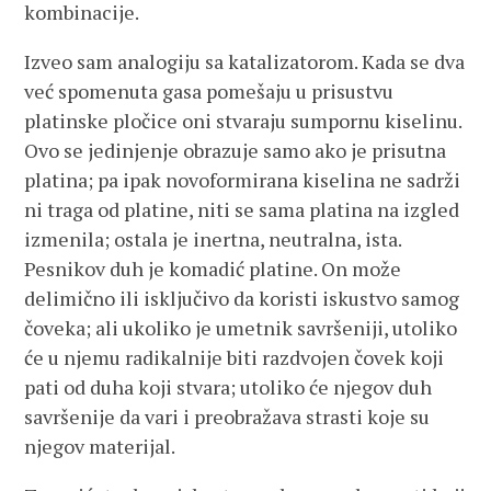
kombinacije.
Izveo sam analogiju sa katalizatorom. Kada se dva
već spomenuta gasa pomešaju u prisustvu
platinske pločice oni stvaraju sumpornu kiselinu.
Ovo se jedinjenje obrazuje samo ako je prisutna
platina; pa ipak novoformirana kiselina ne sadrži
ni traga od platine, niti se sama platina na izgled
izmenila; ostala je inertna, neutralna, ista.
Pesnikov duh je komadić platine. On može
delimično ili isključivo da koristi iskustvo samog
čoveka; ali ukoliko je umetnik savršeniji, utoliko
će u njemu radikalnije biti razdvojen čovek koji
pati od duha koji stvara; utoliko će njegov duh
savršenije da vari i preobražava strasti koje su
njegov materijal.