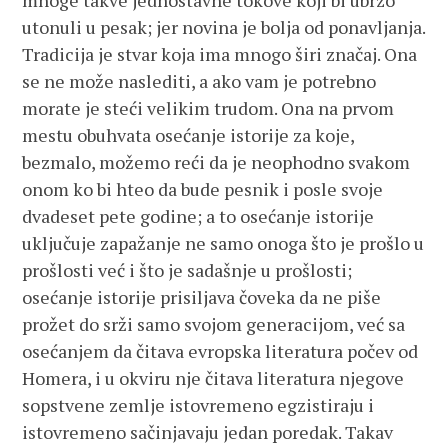
mnoge takve jednostavne tokove koji bi ubrzo
utonuli u pesak; jer novina je bolja od ponavljanja.
Tradicija je stvar koja ima mnogo širi značaj. Ona
se ne može naslediti, a ako vam je potrebno
morate je steći velikim trudom. Ona na prvom
mestu obuhvata osećanje istorije za koje,
bezmalo, možemo reći da je neophodno svakom
onom ko bi hteo da bude pesnik i posle svoje
dvadeset pete godine; a to osećanje istorije
uključuje zapažanje ne samo onoga što je prošlo u
prošlosti već i što je sadašnje u prošlosti;
osećanje istorije prisiljava čoveka da ne piše
prožet do srži samo svojom generacijom, već sa
osećanjem da čitava evropska literatura počev od
Homera, i u okviru nje čitava literatura njegove
sopstvene zemlje istovremeno egzistiraju i
istovremeno sačinjavaju jedan poredak. Takav