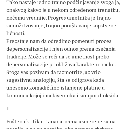
Tako nastaje jedno trajno podčinjavanje svoga ja,
onakvog kakvo je u nekom određenom trenutku,
nečemu vrednije. Progres umetnika je trajno
samožrtvovanje, trajno poništavanje sopstvene
ličnosti.
Preostaje nam da odredimo pomenuti proces
depersonalizacije i njen odnos prema osećanju
tradicije. Može se reći da se umetnost preko
depersonalizacije priobližava karakteru nauke.
Stoga vas pozivam da razmotrite, uz vrlo
sugestivnu analogiju, šta se odigrava kada
unesemo komadić fino istanjene platine u
komoru u kojoj ima kiseonika i sumpor dioksida.
II
Poštena kritika i tanana ocena usmerene su na