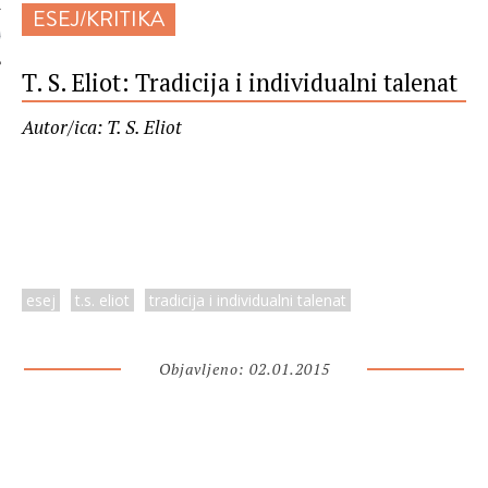
ESEJ/KRITIKA
 AUTORA
T. S. Eliot: Tradicija i individualni talenat
Autor/ica: T. S. Eliot
esej
t.s. eliot
tradicija i individualni talenat
Objavljeno: 02.01.2015