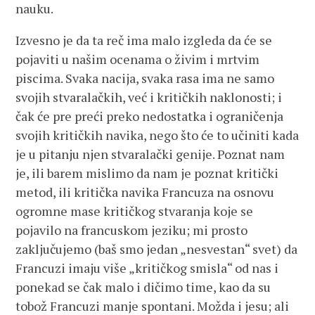
nauku.
Izvesno je da ta reč ima malo izgleda da će se
pojaviti u našim ocenama o živim i mrtvim
piscima. Svaka nacija, svaka rasa ima ne samo
svojih stvaralačkih, već i kritičkih naklonosti; i
čak će pre preći preko nedostatka i ograničenja
svojih kritičkih navika, nego što će to učiniti kada
je u pitanju njen stvaralački genije. Poznat nam
je, ili barem mislimo da nam je poznat kritički
metod, ili kritička navika Francuza na osnovu
ogromne mase kritičkog stvaranja koje se
pojavilo na francuskom jeziku; mi prosto
zaključujemo (baš smo jedan „nesvestan“ svet) da
Francuzi imaju više „kritičkog smisla“ od nas i
ponekad se čak malo i dičimo time, kao da su
tobož Francuzi manje spontani. Možda i jesu; ali