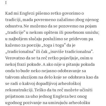
I
Kad mi Englezi pišemo retko govorimo o
tradiciji, mada povremeno zažalimo zbog njenog
odsustva. Ne možemo da se pozovemo na pojam
„tradicije“ u nekom opštem ili posebnom smislu;
u najboljem slučaju poslužimo se pridevom pa
kažemo za poeziju „toga i toga“ da je
„tradicionalna“ ili čak „isuviše tradicionalna“.
Verovatno da se ta reč retko pojavljuje, osim u
nekoj frazi pokude. A ako nije u pitanju pokuda
onda to bude neko nejasno odobravanje sa
takvom aluzijom na delo koje se odobrava kao da
se radi o kakvoj dopadljivoj arheološkoj
rekonstrukciji. Teško da tu reč možete učiniti
prijatnom za uho jednog Engleza bez onog
ugodnog pozivanje na umirujuću arheološku