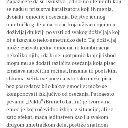
Zapazićete da su iskustvo , odnosno elementi koji
se nađu u prisustvu katalizatora koji ih menja,
dvojaki: emocije i osećanja. Dejstvo jednog
umetničkog dela na osobu koja uživa u njemu je
doživljaj drukčiji po vrsti od svakog doživljaja koji
nije izazvalo neko umetničko delo. Taj doživljaj
može izazvati jedna emocija, ili kombinacija
nekoliko njih; i da bi se upotpunio krajnji ishod
mogu mu se dodati različita osećanja koja pisac
izražava naročitim rečima, frazama ili poetskim
slikama. Velika se poezija isto tako može pisati
bez posredstva bilo kakve emocije: može se
komponovati isključivo od osećanja. Petnaesto
pevanje „Pakla“ (Bruneto Latini) je tvorevina
emocije koja očevidno izbija iz situacije; ali se
zato efekat, mada jedinstven kao i u svakom
drugom umetničkom delu, postiže znatnom