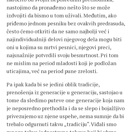
nastojimo da pronađemo nešto što se može
izdvojiti da bismo u tom uživali. Međutim, ako
priđemo jednom pesniku bez ovakvih predrasuda,
često ćemo otkriti da ne samo najbolji već i
najindividualniji delovi njegovog dela mogu biti
oni u kojima su mrtvi pesnici, njegovi preci,
najsnažnije potvrdili svoju besmrtnost. Pri tom
ne mislim na period mladosti koji je podložan
uticajima, već na period pune zrelosti.
Pa ipak kada bi se jedini oblik tradicije,
prenošenja iz generacije u generaciju, sastojao u
tome da sledimo puteve one generacije koja nam
je neposredno prethodila i da se slepo i bojažljivo
privezujemo uz njene uspehe, nema sumnje da bi
trebalo odgurnuti takvu „tradiciju“. Viđali smo