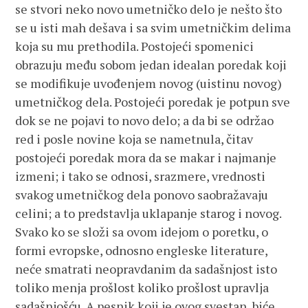
se stvori neko novo umetničko delo je nešto što
se u isti mah dešava i sa svim umetničkim delima
koja su mu prethodila. Postojeći spomenici
obrazuju među sobom jedan idealan poredak koji
se modifikuje uvođenjem novog (uistinu novog)
umetničkog dela. Postojeći poredak je potpun sve
dok se ne pojavi to novo delo; a da bi se održao
red i posle novine koja se nametnula, čitav
postojeći poredak mora da se makar i najmanje
izmeni; i tako se odnosi, srazmere, vrednosti
svakog umetničkog dela ponovo saobražavaju
celini; a to predstavlja uklapanje starog i novog.
Svako ko se složi sa ovom idejom o poretku, o
formi evropske, odnosno engleske literature,
neće smatrati neopravdanim da sadašnjost isto
toliko menja prošlost koliko prošlost upravlja
sadašnjošću. A pesnik koji je ovog svestan, biće