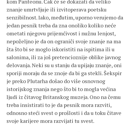
kom Panteonu. Čak će se dokazati da veliko
znanje umrtvljuje ili izvitoperava poetsku
senzibilnost. Iako, međutim, uporno verujemo da
jedan pesnik treba da zna onoliko koliko neće
ometati njegovu prijemćivost i nužnu lenjost,
nepoželjno je da on ograniči svoje znanje na ma
šta što bi se moglo iskoristiti na ispitima ili u
salonima, ili za još pretencioznije oblike javnog
delovanja. Neki su u stanju da upijaju znanje, oni
sporiji moraju da se znoje da bi ga stekli. Šekspir
je preko Plutarha došao do više osnovnog
istorijskog znanja nego što bi to mogla većina
ljudi iz čitavog Britanskog muzeja. Ono na čemu
treba insistirati to je da pesnik mora razviti,
odnosno steći svest o prošlosti i da u toku čitave
svoje karijere mora razvijati tu svest.