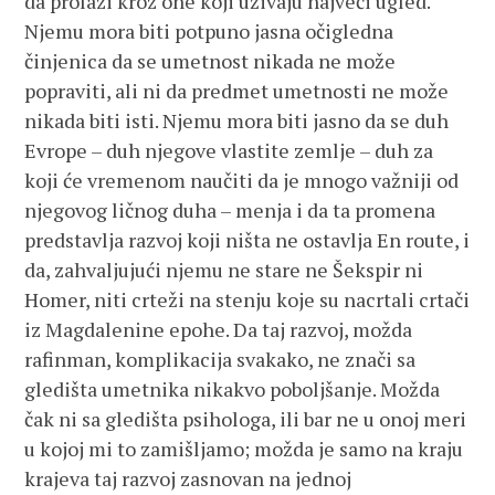
da prolazi kroz one koji uživaju najveći ugled.
Njemu mora biti potpuno jasna očigledna
činjenica da se umetnost nikada ne može
popraviti, ali ni da predmet umetnosti ne može
nikada biti isti. Njemu mora biti jasno da se duh
Evrope – duh njegove vlastite zemlje – duh za
koji će vremenom naučiti da je mnogo važniji od
njegovog ličnog duha – menja i da ta promena
predstavlja razvoj koji ništa ne ostavlja En route, i
da, zahvaljujući njemu ne stare ne Šekspir ni
Homer, niti crteži na stenju koje su nacrtali crtači
iz Magdalenine epohe. Da taj razvoj, možda
rafinman, komplikacija svakako, ne znači sa
gledišta umetnika nikakvo poboljšanje. Možda
čak ni sa gledišta psihologa, ili bar ne u onoj meri
u kojoj mi to zamišljamo; možda je samo na kraju
krajeva taj razvoj zasnovan na jednoj