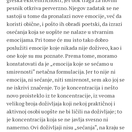
greška ekscentričnosti; jer dok traga za novim
pesnik otkriva perverzno. Njegov zadatak se ne
sastoji u tome da pronalazi nove emocije, već da
koristi obične, i pošto ih obradi poetski, da izrazi
osećanja koja se uopšte ne nalaze u stvarnim
emocijama. Pri tome će mu isto tako dobro
poslužiti emocije koje nikada nije doživeo, kao i
one koje su mu poznate. Prema tome, moramo
konstatovati da je „emocija koje se sećamo u
smirenosti“ netačna formulacija. Jer to nije ni
emocija, ni sećanje, niti smirenost, sem ako joj se
ne iskrivi značenje. To je koncentracija i nešto
novo proisteklo iz te koncentracije, iz veoma
velikog broja doživljaja koji nekoj praktičnoj i
aktivnoj osobi uopšte ne bi ličili na doživljaje; to
je koncentracija koja se ne javlja svesno ni
namerno. Ovi doživljaji nisu „sećanja“, na kraju se