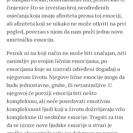
činjenice što se izvestan broj neodređenih
osjećanja koja imaju afiniteta prema toj emociji,
ali afiniteta koji se nikako ne može otkriti na prvi
pogled, povezao s njom da nam pruži jednu novu
umetničku emociju.
Pesnik ni na koji način ne može biti značajan, niti
zanimljiv po svojim ličnim emocijama, po
emocijama koje su izazvali određeni događaji u
njegovom životu. Njegove lične emocije mogu da
budu jednostavne, grube, ili nezanimljive. U
njegovoj će poeziji emocija biti nešto
kompleksno, ali neće posedovati emotivnu
kompleksnost ljudi koji u životu doživljavaju vrlo
kompleksne ili neobične emocije. Tragati za tim
da se izraze nove ljudske emocije u stvari je