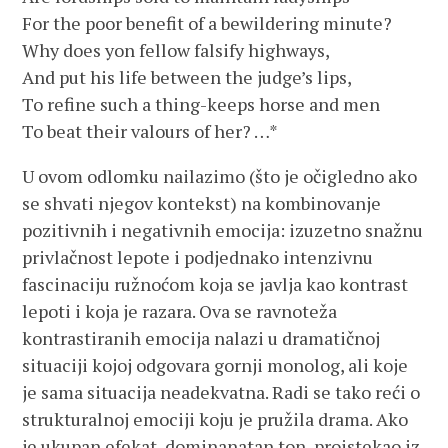
For the poor benefit of a bewildering minute?
Why does yon fellow falsify highways,
And put his life between the judge’s lips,
To refine such a thing-keeps horse and men
To beat their valours of her? …*
U ovom odlomku nailazimo (što je očigledno ako
se shvati njegov kontekst) na kombinovanje
pozitivnih i negativnih emocija: izuzetno snažnu
privlačnost lepote i podjednako intenzivnu
fascinaciju ružnoćom koja se javlja kao kontrast
lepoti i koja je razara. Ova se ravnoteža
kontrastiranih emocija nalazi u dramatičnoj
situaciji kojoj odgovara gornji monolog, ali koje
je sama situacija neadekvatna. Radi se tako reći o
strukturalnoj emociji koju je pružila drama. Ako
je ukupan efekat, dominanatan ton, proistekao iz