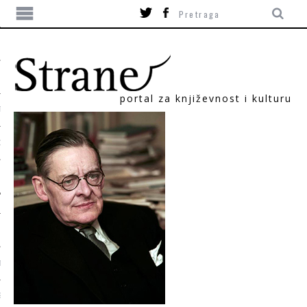
portal za književnost i kulturu
TIKA
ORI
T
SUM