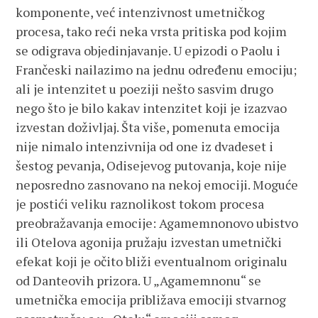
komponente, već intenzivnost umetničkog
procesa, tako reći neka vrsta pritiska pod kojim
se odigrava objedinjavanje. U epizodi o Paolu i
Frančeski nailazimo na jednu određenu emociju;
ali je intenzitet u poeziji nešto sasvim drugo
nego što je bilo kakav intenzitet koji je izazvao
izvestan doživljaj. Šta više, pomenuta emocija
nije nimalo intenzivnija od one iz dvadeset i
šestog pevanja, Odisejevog putovanja, koje nije
neposredno zasnovano na nekoj emociji. Moguće
je postići veliku raznolikost tokom procesa
preobražavanja emocije: Agamemnonovo ubistvo
ili Otelova agonija pružaju izvestan umetnički
efekat koji je očito bliži eventualnom originalu
od Danteovih prizora. U „Agamemnonu“ se
umetnička emocija približava emociji stvarnog