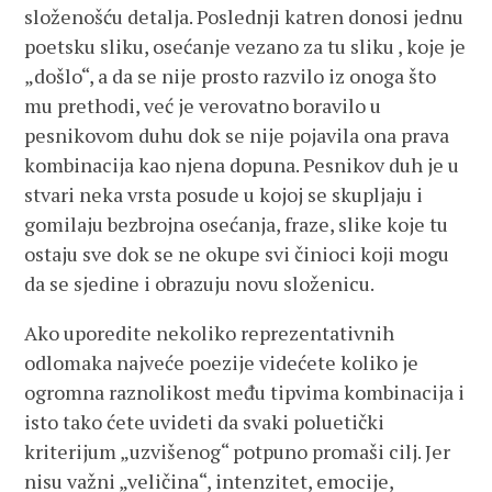
složenošću detalja. Poslednji katren donosi jednu
poetsku sliku, osećanje vezano za tu sliku , koje je
„došlo“, a da se nije prosto razvilo iz onoga što
mu prethodi, već je verovatno boravilo u
pesnikovom duhu dok se nije pojavila ona prava
kombinacija kao njena dopuna. Pesnikov duh je u
stvari neka vrsta posude u kojoj se skupljaju i
gomilaju bezbrojna osećanja, fraze, slike koje tu
ostaju sve dok se ne okupe svi činioci koji mogu
da se sjedine i obrazuju novu složenicu.
Ako uporedite nekoliko reprezentativnih
odlomaka najveće poezije videćete koliko je
ogromna raznolikost među tipvima kombinacija i
isto tako ćete uvideti da svaki poluetički
kriterijum „uzvišenog“ potpuno promaši cilj. Jer
nisu važni „veličina“, intenzitet, emocije,