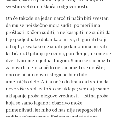
svestan velikih teškoća i odgovornosti.
On će takođe na jedan naročiti način biti svestan
da mu se neizbežno mora suditi po merilima
prošlosti. Kažem suditi, a ne kasapiti; ne suditi da
li je podjednako dobar kao mrtvi, ili gori ili bolji
od njih; i svakako ne suditi po kanonima mrtvih
kritičara. U pitanju je ocena, poređenje, u kome se
dve stvari mere jedna drugom. Samo se saobraziti
za novo bi delo značilo ne saobraziti se uopšte;
ono ne bi bilo novo i stoga ne bi ni bilo
umetničko delo. Ali ja neću do kraja da tvrdim da
novo više vredi zato što se uklapa; već da je samo
uklapanje proba njegove vrednosti – istina proba
koja se samo lagano i obazrivo može
primenjivati, jer niko od nas nije nepogrešivi
sudija saobražavanja. Kažemo: izgleda da se