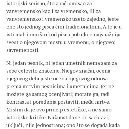
istorijski smisao, što znači smisao za
vanvremensko kao i za vremensko, ili za
vanvremensko i vremensko uzeto zajedno, jeste
ono što jednog pisca čini tradicionalnim. A to je u
isti mah i ono što kod pisca pobuđuje najsnažniju
svest o njegovom mestu u vremenu, o njegovoj
savremenosti.
Ni jedan pesnik, ni jedan umetnik nema sam za
sebe celovito značenje. Njegov značaj, ocena
njegovog dela jeste ocena njegovog odnosa
prema mrtvim pesnicima i umetnicima. Jer ne
možete ga samog ocenjivati; morate ga, radi
kontrasta i poređenja postaviti, među mrtve.
Mislim da je ovo princip estetičke, a ne samo
istorijske kritike. Nužnost da se on saobrazi,
uključi , nije jednostrana; ono što se događa kada