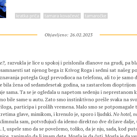
kratka priča
tamara kovačević
tamaročke
Objavljeno: 26.02.2023
e?,
razvukla je lice u spokoj i prislonila dlanove na grudi, pa b
osamnaesti sat njenog bega iz Krivog Roga i sedmi sat našeg p
znavanja potegla Gugl prevodioca na telefonu, ali to je samo 
e bila žena od sedamdesetak godina, sa zastarelom dioptrijom
e sama. Ta se je ogledala u napetom sedenju i neprestanom ko
smo bile same u autu. Zato smo instinktivno prešle svaka na sv
priloga, participa i prošlih vremena. Malo smo se potpomagale
etima glave, mimikom, i krenulo je, sporo i ljudski.
No hotel, no
klimnula sam, potvrđujući da idemo direktno dve države dalje, 
 I, uspele smo da se povežemo, toliko, da je nju, sada, kod put
ice, zanimalo da li imam dete. Mogla je da ćuti. Mogla je da ve