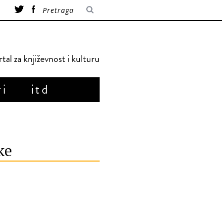
tal za književnost i kulturu
ri
itd
ke