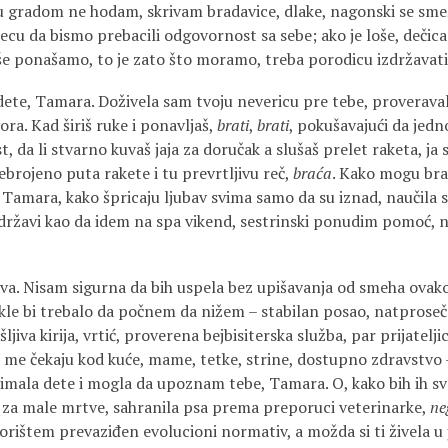
u gradom ne hodam, skrivam bradavice, dlake, nagonski se sme
ecu da bismo prebacili odgovornost sa sebe; ako je loše, dečica
oše ponašamo, to je zato što moramo, treba porodicu izdržavati
 dete, Tamara. Doživela sam tvoju nevericu pre tebe, proveraval
a. Kad širiš ruke i ponavljaš,
brati
,
brati
, pokušavajući da jed
, da li stvarno kuvaš jaja za doručak a slušaš prelet raketa, ja
brojeno puta rakete i tu prevrtljivu reč,
braća
. Kako mogu brat
 Tamara, kako špricaju ljubav svima samo da su iznad, naučila s
državi kao da idem na spa vikend, sestrinski ponudim pomoć, ne
va. Nisam sigurna da bih uspela bez upišavanja od smeha ovako
kle bi trebalo da počnem da nižem – stabilan posao, natprosečn
jiva kirija, vrtić, proverena bejbisiterska služba, par prijatelj
a me čekaju kod kuće, mame, tetke, strine, dostupno zdravstvo – 
 imala dete i mogla da upoznam tebe, Tamara. O, kako bih ih sv
 za male mrtve, sahranila psa prema preporuci veterinarke,
ne
dvorištem prevaziđen evolucioni normativ, a možda si ti živela u 