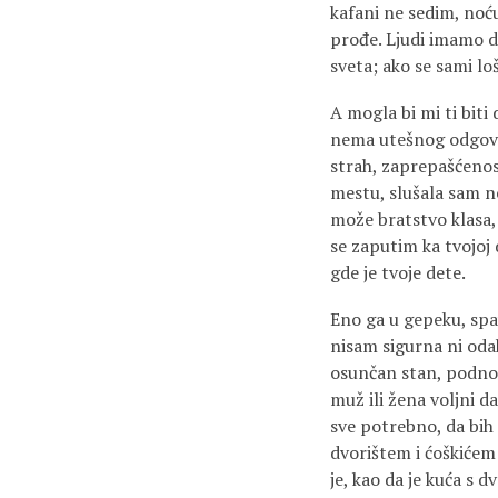
kafani ne sedim, noć
prođe. Ljudi imamo d
sveta; ako se sami l
A mogla bi mi ti biti
nema utešnog odgovor
strah, zaprepašćenost
mestu, slušala sam ne
može bratstvo klasa,
se zaputim ka tvojoj 
gde je tvoje dete.
Eno ga u gepeku, spa
nisam sigurna ni oda
osunčan stan, podnošl
muž ili žena voljni d
sve potrebno, da bih
dvorištem i ćoškićem
je, kao da je kuća s 