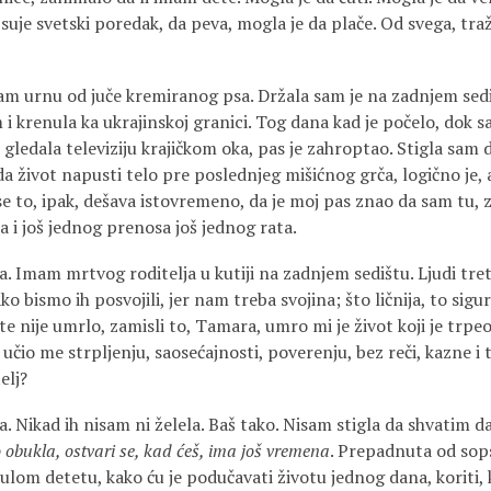
uje svetski poredak, da peva, mogla je da plače. Od svega, traži
 urnu od juče kremiranog psa. Držala sam je na zadnjem sedi
 krenula ka ukrajinskoj granici. Tog dana kad je počelo, dok s
i gledala televiziju krajičkom oka, pas je zahroptao. Stigla sa
a život napusti telo pre poslednjeg mišićnog grča, logično je, 
 to, ipak, dešava istovremeno, da je moj pas znao da sam tu, z
a i još jednog prenosa još jednog rata.
Imam mrtvog roditelja u kutiji na zadnjem sedištu. Ljudi tre
ko bismo ih posvojili, jer nam treba svojina; što ličnija, to sigu
te nije umrlo, zamisli to, Tamara, umro mi je život koji je trpe
 učio me strpljenju, saosećajnosti, poverenju, bez reči, kazne i 
telj?
Nikad ih nisam ni želela. Baš tako. Nisam stigla da shvatim da 
to obukla, ostvari se, kad ćeš, ima još vremena
. Prepadnuta od sop
ulom detetu, kako ću je podučavati životu jednog dana, koriti, 