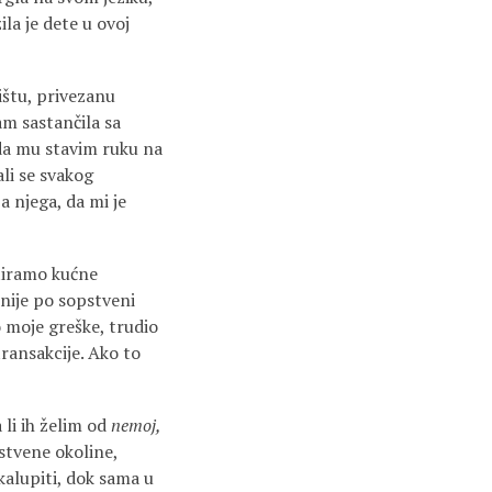
la je dete u ovoj
štu, privezanu
am sastančila sa
m da mu stavim ruku na
ali se svakog
a njega, da mi je
tiramo kućne
rnije po sopstveni
o moje greške, trudio
transakcije. Ako to
li ih želim od
nemoj,
stvene okoline,
kalupiti, dok sama u