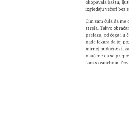
okopavala baštu, ljut
izgledaju večeri bez 
Čim sam čula da me os
strela. Takvo obraća
prelazu, od čega i u č
nađe lekara da joj po
mirnoj budućnosti za 
naučene da se prepo
sam s osmehom. Dovol