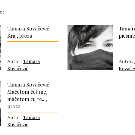
e:
Tamara Kovačević:
Tamara
Kraj,
proza
pjesme
Autor:
Tamara
Autor:
Kovačević
Kovačev
Tamara Kovačević:
Mačetom ćeš me,
mačetom ću te...,
proza
Autor:
Tamara
Kovačević