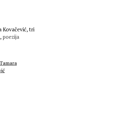
 Kovačević, tri
,
poezija
Tamara
ić