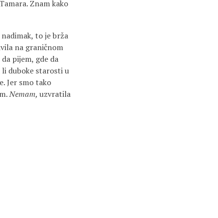
e, Tamara. Znam kako
i nadimak, to je brža
avila na graničnom
m da pijem, gde da
li duboke starosti u
e. Jer smo tako
am.
Nemam,
uzvratila