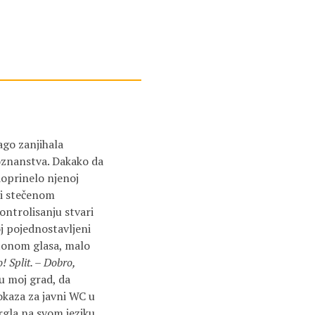
lago zanjihala
oznanstva. Dakako da
doprinelo njenoj
 i stečenom
ntrolisanju stvari
oj pojednostavljeni
 tonom glasa, malo
! Split. – Dobro,
u moj grad, da
okaza za javni WC u
rgla na svom jeziku,