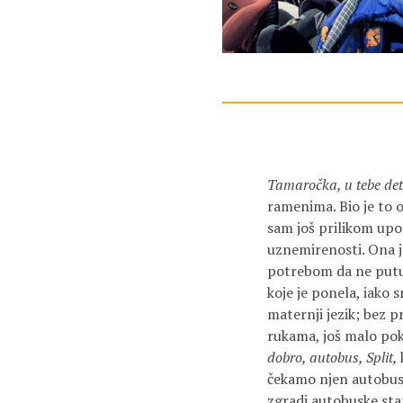
Tamaročka, u tebe det
ramenima. Bio je to 
sam još prilikom upo
uznemirenosti. Ona j
potrebom da ne putuj
koje je ponela, iako 
maternji jezik; bez 
rukama, još malo pokr
dobro, autobus, Split,
čekamo njen autobus.
zgradi autobuske stan