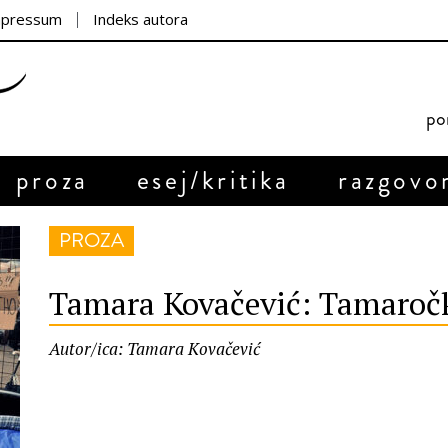
mpressum
Indeks autora
por
proza
esej/kritika
razgovo
PROZA
Tamara Kovačević: Tamaroč
Autor/ica: Tamara Kovačević