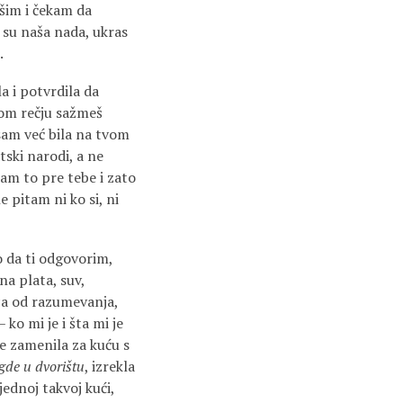
šim i čekam da
 su naša nada, ukras
.
a i potvrdila da
nom rečju sažmeš
 sam već bila na tvom
ski narodi, a ne
am to pre tebe i zato
 pitam ni ko si, ni
 da ti odgovorim,
a plata, suv,
ica od razumevanja,
ko mi je i šta mi je
e zamenila za kuću s
gde u dvorištu
, izrekla
jednoj takvoj kući,