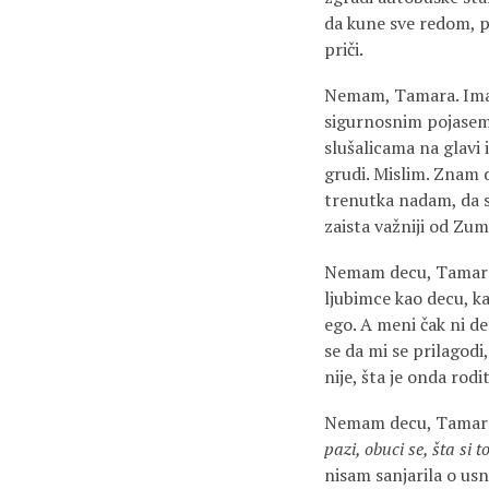
da kune sve redom, ps
priči.
Nemam, Tamara. Imam
sigurnosnim pojasem i
slušalicama na glavi 
grudi. Mislim. Znam d
trenutka nadam, da se
zaista važniji od Zum
Nemam decu, Tamara. 
ljubimce kao decu, ka
ego. A meni čak ni de
se da mi se prilagodi,
nije, šta je onda rodi
Nemam decu, Tamara. 
pazi, obuci se, šta si 
nisam sanjarila o usn