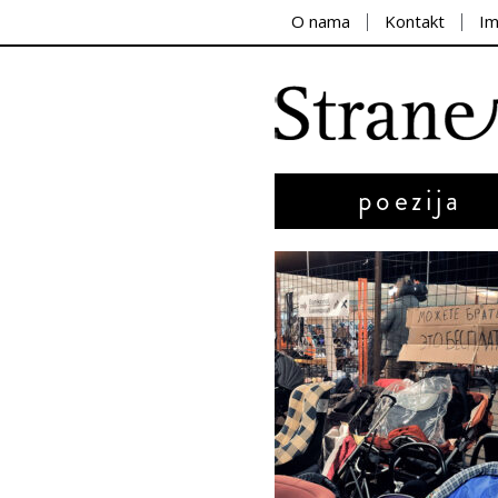
O nama
Kontakt
I
poezija