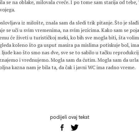
ila se na oblake, milovala cveće. I po tome sam starija od teb
svojega.
lovljava iz milošte, znala sam da sledi trik pitanje. Što je slađ
nje se uči u svim vremenima, na svim jezicima. Kako sam se poj
emu će živeti u turističkoj meki, ko bih sve mogla biti, šta voli
gleda koleno što ga usput masira pa mislima potiskuje bol, ima 
ljude kao što smo nas dve, sve se to sabilo u tačku reprodukcij
znajemo i vrednujemo. Mogla sam da ćutim. Mogla sam da url
jna kazna nam je bila ta, da čak i javni WC ima radno vreme.
podijeli ovaj tekst