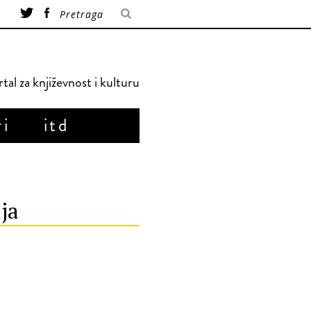
tal za književnost i kulturu
ri
itd
ja