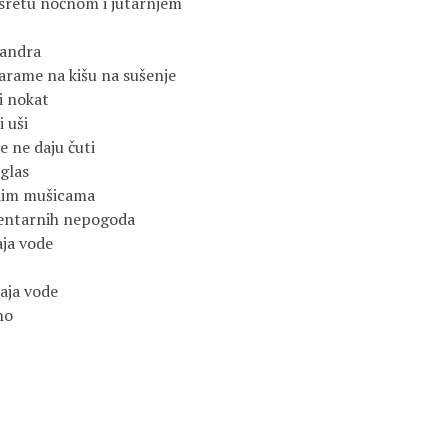
usretu noćnom i jutarnjem
mandra
marame na kišu na sušenje
i nokat
i uši
se ne daju čuti
 glas
him mušicama
mentarnih nepogoda
aja vode
taja vode
no