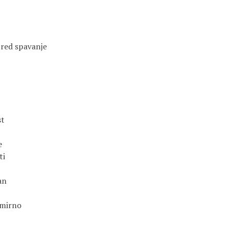
pred spavanje
st
e
ti
an
 mirno