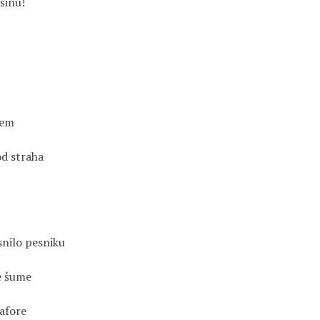
išinu!
jem
od straha
snilo pesniku
ne šume
tafore