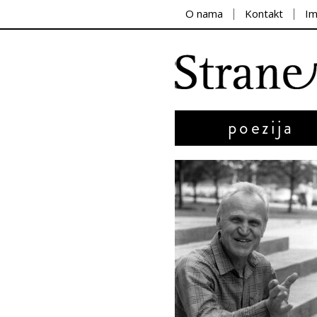
O nama
Kontakt
I
poezija