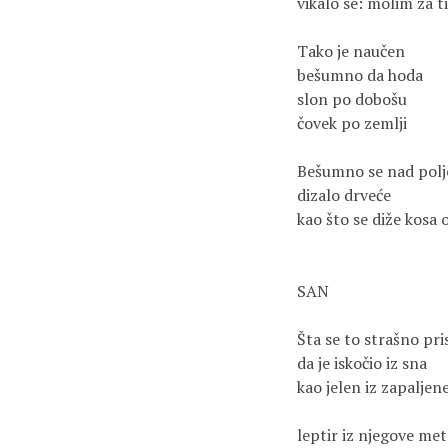
vikalo se: molim za t
Tako je naučen
bešumno da hoda
slon po dobošu
čovek po zemlji
Bešumno se nad pol
dizalo drveće
kao što se diže kosa 
SAN
Šta se to strašno pri
da je iskočio iz sna
kao jelen iz zapalje
leptir iz njegove me