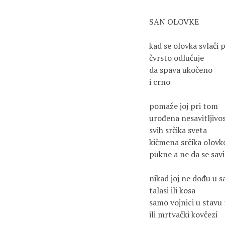
SAN OLOVKE
kad se olovka svlači 
čvrsto odlučuje 
da spava ukočeno
i crno
pomaže joj pri tom
urođena nesavitljivo
svih srčika sveta
kičmena srčika olovk
pukne a ne da se savi
nikad joj ne dođu u s
talasi ili kosa
samo vojnici u stavu
ili mrtvački kovčezi