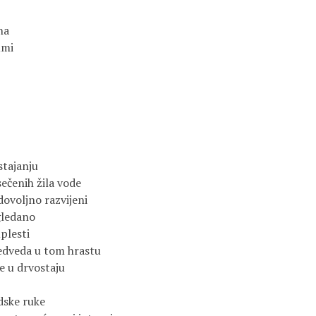
na
umi
stajanju
sečenih žila vode
dovoljno razvijeni
gledano
uplesti
medveda u tom hrastu
e u drvostaju
dske ruke