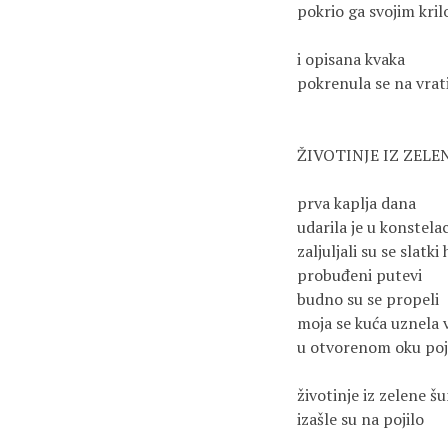
pokrio ga svojim kri
i opisana kvaka
pokrenula se na vra
ŽIVOTINJE IZ ZELE
prva kaplja dana
udarila je u konstelac
zaljuljali su se slatki
probuđeni putevi
budno su se propeli
moja se kuća uznela 
u otvorenom oku poja
životinje iz zelene š
izašle su na pojilo