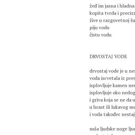
žeđ im jasna i hladna
kopita tvrda i preciz
žive u razgovetnoj š
piju vodu
čistu vodu
DRVOSTAJ VODE
drvostaj vode je u ne
voda iscvetala iz pre
isplovljuje kamen ne
isplovljuje oko nedo
i griva koja se ne da 
u hrast ili lukavog 
i voda također nestaj
suša ljudske noge lju