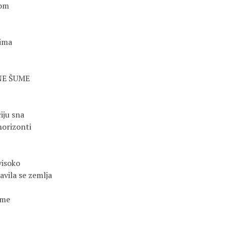
lom
tima
NE ŠUME
iju sna
 horizonti
visoko
vila se zemlja
ume