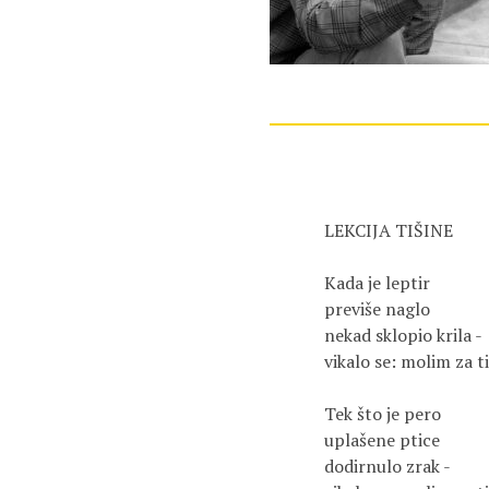
LEKCIJA TIŠINE
Kada je leptir
previše naglo
nekad sklopio krila - 
vikalo se: molim za t
Tek što je pero
uplašene ptice
dodirnulo zrak - 