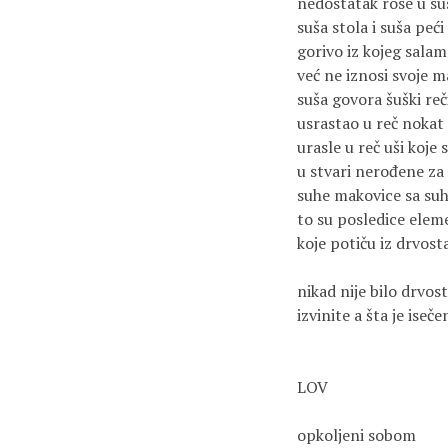
nedostatak rose u s
suša stola i suša peći
gorivo iz kojeg sala
već ne iznosi svoje 
suša govora šuški reč
usrastao u reč nokat 
urasle u reč uši koje 
u stvari nerođene za
suhe makovice sa su
to su posledice ele
koje potiču iz drvost
nikad nije bilo drvos
izvinite a šta je iseče
LOV
opkoljeni sobom