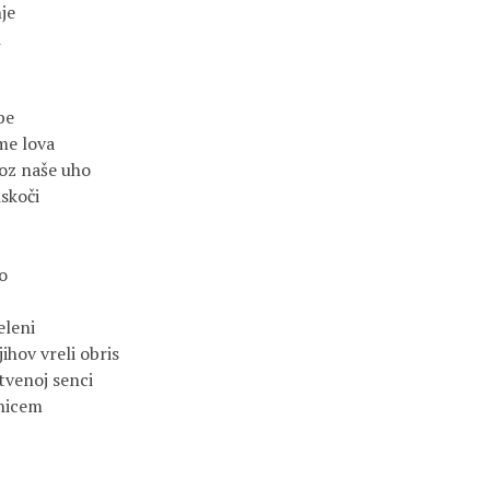
je
i
be
me lova
oz naše uho
skoči
lo
eleni
ihov vreli obris
tvenoj senci
 hicem