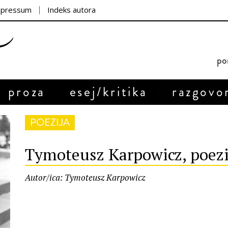
mpressum
Indeks autora
por
proza
esej/kritika
razgovo
POEZIJA
Tymoteusz Karpowicz, poezi
Autor/ica: Tymoteusz Karpowicz