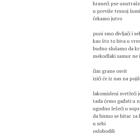
hraneći pse unutrašn
u previše tesnoj šum
čekamo jutro
puni smo divljači i se
kao što to biva u vre
budno slušamo da kr
mekodlaki samur ne i
čim grane osvit
izići će iz nas na poji
lakomisleni svetleći j
tada ćemo gađati u nj
ugodno ležeći u sops
da bismo se hitac za
u sebi
oslobodili