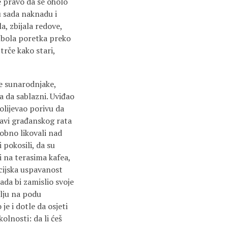
 pravo da se oholo
u sada naknadu i
a, zbijala redove,
simbola poretka preko
trče kako stari,
ve sunarodnjake,
ja da sablazni. Uviđao
dolijevao porivu da
javi građanskog rata
lobno likovali nad
pokosili, da su
 na terasima kafea,
ncijska uspavanost
ada bi zamislio svoje
vlju na podu
e i dotle da osjeti
lnosti: da li ćeš