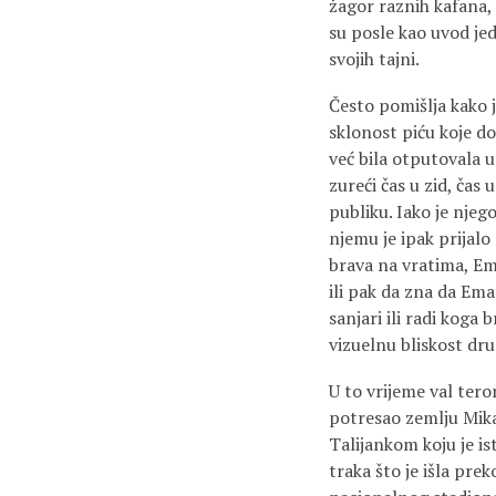
žagor raznih kafana, 
su posle kao uvod jed
svojih tajni.
Često pomišlja kako 
sklonost piću koje do
već bila otputovala u
zureći čas u zid, čas 
publiku. Iako je njeg
njemu je ipak prijalo 
brava na vratima, Emi
ili pak da zna da Ema 
sanjari ili radi koga
vizuelnu bliskost drug
U to vrijeme val tero
potresao zemlju Mika
Talijankom koju je is
traka što je išla prek