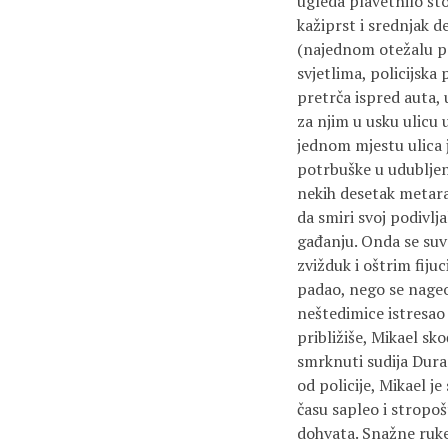
ugleda plavetnilo što 
kažiprst i srednjak d
(najednom otežalu po
svjetlima, policijska 
pretrča ispred auta, 
za njim u usku ulicu 
jednom mjestu ulica j
potrbuške u udubljen
nekih desetak metara 
da smiri svoj podivl
gađanju. Onda se suvo
zvižduk i oštrim fiju
padao, nego se nageo 
neštedimice istresao 
približiše, Mikael sko
smrknuti sudija Dura
od policije, Mikael j
času sapleo i stropoš
dohvata. Snažne ruke 