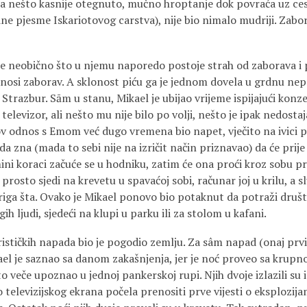
a nešto kasnije otegnuto, mučno hroptanje dok povraća uz cestu
ne pjesme Iskariotovog carstva), nije bio nimalo mudriji. Zabor
je neobično što u njemu naporedo postoje strah od zaborava 
nosi zaborav. A sklonost piću ga je jednom dovela u grdnu nepr
 Strazbur. Sām u stanu, Mikael je ubijao vrijeme ispijajući konzer
u televizor, ali nešto mu nije bilo po volji, nešto je ipak nedostaj
ov odnos s Emom već dugo vremena bio napet, vječito na ivici p
da zna (mada to sebi nije na izričit način priznavao) da će prije i
ni koraci začuće se u hodniku, zatim će ona proći kroz sobu pra
prosto sjedi na krevetu u spavaćoj sobi, računar joj u krilu, a s
 briga šta. Ovako je Mikael ponovo bio potaknut da potraži društv
ih ljudi, sjedeći na klupi u parku ili za stolom u kafani.
rističkih napada bio je pogodio zemlju. Za sâm napad (onaj prvi
el je saznao sa danom zakašnjenja, jer je noć proveo sa kru
to veče upoznao u jednoj pankerskoj rupi. Njih dvoje izlazili su 
o televizijskog ekrana počela prenositi prve vijesti o eksplozija