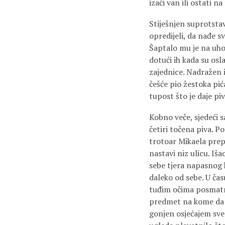
izaći van ili ostati na
Stiješnjen suprotsta
opredijeli, da nađe sv
Šaptalo mu je na uho 
dotući ih kada su osl
zajednice. Nadražen i
češće pio žestoka pić
tupost što je daje pi
Kobno veče, sjedeći sa
četiri točena piva. P
trotoar Mikaela prepl
nastavi niz ulicu. Iš
sebe tjera napasnog 
daleko od sebe. U čas
tuđim očima posmatra
predmet na kome da se
gonjen osjećajem sve