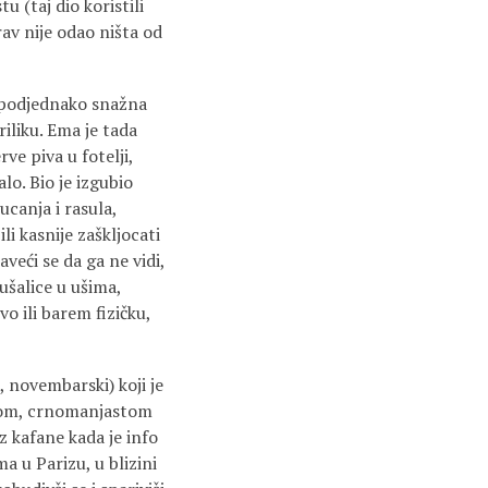
 (taj dio koristili
av nije odao ništa od
i podjednako snažna
iliku. Ema je tada
ve piva u fotelji,
alo. Bio je izgubio
ucanja i rasula,
li kasnije zaškljocati
veći se da ga ne vidi,
lušalice u ušima,
o ili barem fizičku,
, novembarski) koji je
pnom, crnomanjastom
iz kafane kada je info
ma u Parizu, u blizini