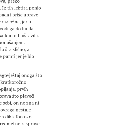
ova, preko
. Iz tih lektira ponio
apada i briše upravo
razložna, jer u
vodi ga do ludila
satkan od ništavila.
 ponašanjem.
lo šta slično, a
 pamti jer je bio
agovještaj onoga što
o kratkoročno
pijanja, prvih
orava što plaveći
 sebi, on ne zna ni
 dovraga nestale
čen diktafon oko
spredmetne rasprave,