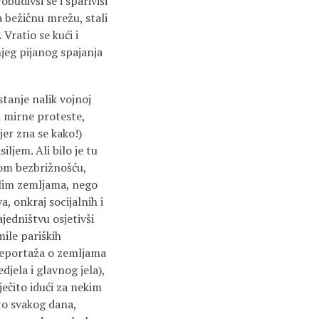
budivši se i spariviši
a bežičnu mrežu, stali
Vratio se kući i
njeg pijanog spajanja
tanje nalik vojnoj
 i mirne proteste,
jer zna se kako!)
jem. Ali bilo je tu
nom bezbrižnošću,
alim zemljama, nego
, onkraj socijalnih i
jedništvu osjetivši
ile pariških
 reportaža o zemljama
djela i glavnog jela),
ječito idući za nekim
to svakog dana,