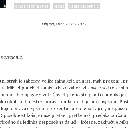
opšta teorija suza
proza
vedran lopandic
Objavljeno: 24.03.2022
 nastajanju)
tni strah je zaborav, velika tajna koja ga u isti mah progoni i p
hita Mikael ponekad zamišlja kako zaboravlja sve ono što se sil
i onda bio njegov život? Čovjek je ono što pamti i onoliko je č
o oboli od bolesti zaborava, onda prestaje biti čovjekom. Posta
a koju obitava u vječnom prezentu zarobljena svijest, nesposob
. Sposobnost koja je naše pretke i pretke naši predaka održala 
prirodno da jedinka nesposobna da uči ̶ iščezne, zaključuje Mik