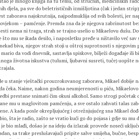
čitao je mnogo knjiga na tu temu, od stručnih, medicinskih rad
ih djela, pa sve do beletrističnih izmišljotina (čak i jedan strip)
lest zaborava najokrutnija, najpodmuklija od svih bolesti, jer n
 čovjekom – pamćenje. Premda zna da je njegova zabrinutost bez
esti nema ni traga, strah se trajno uselio u Mikaelovu dušu. Do
 što mu se ikada desilo, i naposletku pređe u ništavilo već sav 
ekad biva, njegov strah stoji u oštroj suprotnosti s njegovim
mario da vodi dnevnik, sastavlja spiskove, bilježi događaje ili bi
oga životna iskustva (tulumi, ljubavni susreti, tuče) uopšte ne
rajala.
de u stanje vještački prouzrokovanog zaborava, Mikael dobije n
da čeka. Naime, nakon godina neumjerenosti u piću, Mikaelov
dbi prestane snimati čim okusi alkohol. Samo strogi početak o
stane mu u maglovitom pamćenju, a sve ostalo zahvati talas zab
ene. A kada posle okrepljujućeg i otrežnjujućeg sna Mikael dođe
 bio, šta je radio, zašto se vratio kući go do pojasa i gdje su mu
je bio mlađi, došao je na ideju da izlazak provede noseći uklju
adan, sa trake preslušavajući pripite salve smijeha, bučne, be