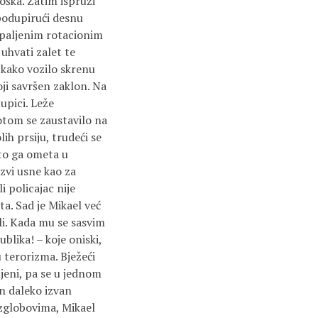
ćoška. Zatim ispruži
 podupirući desnu
upaljenim rotacionim
 uhvati zalet te
 kako vozilo skrenu
oji savršen zaklon. Na
upici. Leže
otom se zaustavilo na
ih prsiju, trudeći se
što ga ometa u
izvi usne kao za
i policajac nije
ta. Sad je Mikael već
ali. Kada mu se sasvim
ublika! – koje oniski,
 terorizma. Bježeći
ljeni, pa se u jednom
on daleko izvan
 zglobovima, Mikael