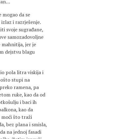
toran…
e mogao da se
izlaz i razrješenje.
iti svoje sugrađane,
ihove samozadovoljne
mahnitija, jer je
om dejstvu blagu
 pola litra viskija i
pošto stupi na
, preko ramena, pa
retom ruke, kao da od
košulju i baci ih
 balkona, kao da
 moći što traži
a, bez plana i smisla,
da na jednoj fasadi