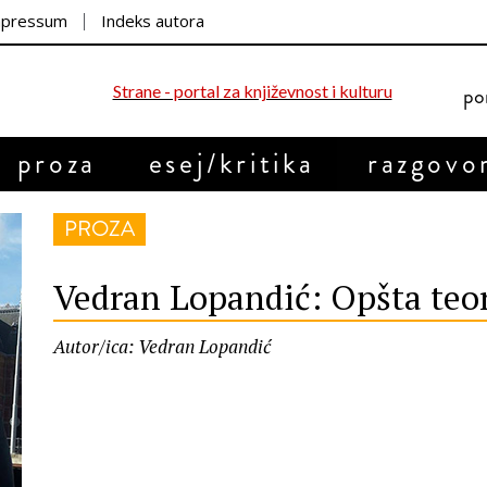
mpressum
Indeks autora
por
proza
esej/kritika
razgovo
PROZA
Vedran Lopandić: Opšta teor
Autor/ica: Vedran Lopandić