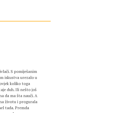
rivlači. S pomiješanim
om iskustva urezalo u
ovjek koliko toga
je duh. Ili nešto još
na da ma šta nauči. A
na životu i progurala
ael tada. Premda