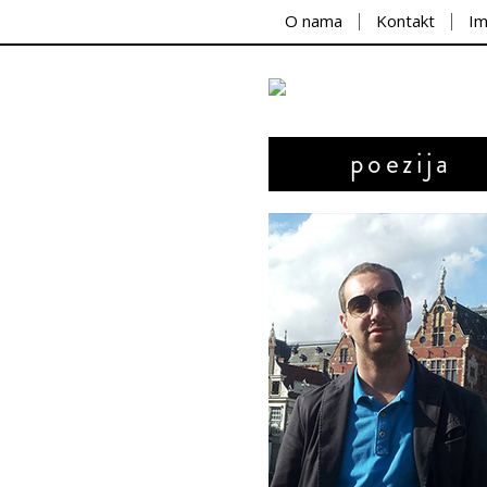
O nama
Kontakt
I
poezija