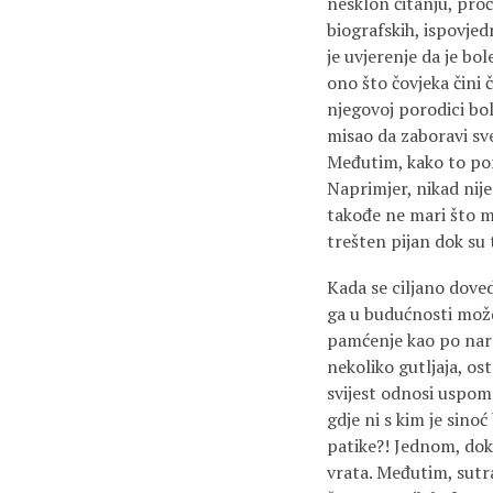
nesklon čitanju, pro
biografskih, ispovjedn
je uvjerenje da je bo
ono što čovjeka čini
njegovoj porodici bol
misao da zaboravi sve
Međutim, kako to pon
Naprimjer, nikad nije 
takođe ne mari što mn
trešten pijan dok su t
Kada se ciljano dove
ga u budućnosti mož
pamćenje kao po nare
nekoliko gutljaja, o
svijest odnosi uspom
gdje ni s kim je sinoć
patike?! Jednom, dok 
vrata. Međutim, sutr