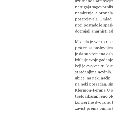
užurbano i samosvjes
narugaju sagovorniku
namirenje, a pronalaz
postrojavala. Omladin
noći postadoše spasio
dotrajali anarhisti ta
Mikaela je sve to ra
pršteći sa naslovnica
je da su vremena ozbi
izbljuje svoje gađenj
koji je evo već tu, k
stradanjima nevinih.
ubice, na neki način
na neki posredan, sim
Klermon-Ferana. U ovo
tijelo iskasapljeno ol
koncertne dvorane, to
zavist prema onima k