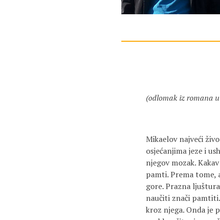
(odlomak iz romana u
Mikaelov najveći živo
osjećanjima jeze i us
njegov mozak. Kakav b
pamti. Prema tome, ak
gore. Prazna ljuštur
naučiti znači pamtiti
kroz njega. Onda je 