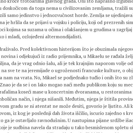
no kroče trotoarima glavnog grada. Oni što naprasno izgubiše
 doskočicom da toga nema u civilizovanim zemljama, tražili s
ili samo jedinstvo i jednozvučnost horde. Zemlja se ujedinjaval
a je hrlila da se prijavi u vojsku i policiju, koji od prezrenih 
ci kojima sa suzama u očima i olakšanjem u grudima u zagrljaj 
ko i mladi, ozlojeđeni altermondijalisti.
zdraživalo. Pred kolektivnom histerijom što je obuzimala njego
 novina i odjekujući iz radio prijemnika, u Mikaelu se rađala žel
ljna, da je vrag odnio šalu, ali je tek krajnjim naporom volje o
e na sve te na jeremijade o ugroženosti francuske kulture, o ob
uca nam na vrata. No, Mikael se podjednako tuđio i onih što su z
 Znao je da se i on lako mogao naći među publikom koju su meci 
, rafalima koseći mase u koncertnim dvoranama, u restoranima i
boličan način, i njega nišanili. Međutim, njega je štitila provi
m gradu se ni atentat ne može desiti, govorio je ljutito. Ali k
ovom, iz kog je poslednji dah života iščilio, iscurio zajedno s kr
 ga je ostavljalo ravnodušnim. U nastupima pijane srdžbe išao j
oje je sudbina navela da stradaju u tako besmislenom spletu oko