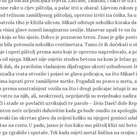
su ga bacala policijska svjetla. Zastade, zadihan, i sakri se iza 
esne ruke u cijev pištolja, a palac izvi u obarač. Lijevom rukom
d težinom zamišljenog pištolja), oprezno izviri iza ćoška. Sa 
patrola tiho je klizila ulicom. Mikael odstupi nekoliko koraka da
u visini glave noseći imaginarno oružje. Manevar upali te on ču
u koju se bio sjurio. Dobro je poznavao teren. Znao je gdje post
e bila potonula nekoliko centimetara. Tamo će ih dočekati u st
je i uperi pištolj prema autu koje je oprezno napredovalo, a p
od njega. Mikael nije osjetio studen betona na kom je ležao gol
jali dah, da pravilnim vladanjem dijafragme ukroti uzbuđenost 
začka vrata otvoriše i pojavi se glava policajca, na što Mikael 
cima isprati prve zamišljene metke. Pogađali su pravo u metu, al
prema unutrašnjost vozila na što i drugi policajac istupi iz au
vatru na njih, ali, neokrznuti, neprijatelji su svejednako nadir
či i stade se povlačiti uzvikujući te parole – živio Daeš! dole Rep
nton neće ocijeniti duhovitim kada ga bude osudio za apologiju
e svaki čas okretao glavu da ocijeni koliko su njegovi gonioci uda
tao na cestu. U padu, jasno je čuo kako mu pištolj klizi niz bet
ga zgrabiše i sputaše. Tek kada osjeti metal lisičina na svojim