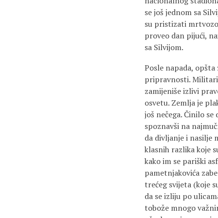
nacionalnog stadiona.
se još jednom sa Silv
su pristizati mrtvozo
proveo dan pijući, na
sa Silvijom.
Posle napada, opšta 
pripravnosti. Militari
zamijeniše izlivi pra
osvetu. Zemlja je pl
još nečega. Činilo se
spoznavši na najmučn
da divljanje i nasilj
klasnih razlika koje 
kako im se pariški a
pametnjakovića zabez
trećeg svijeta (koje 
da se izliju po ulica
tobože mnogo važnim 