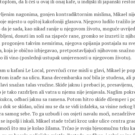
 toplom, da li ćeš u ovaj ili onaj kafe, u indijski ili japanski res
vljenim nagonima, gonjen kontradiktornim mislima, Mikael nij
oje mjesto u opštoj kakofoniji glasova. Njegovo ludilo tražilo je 
da je sada, kao nikad ranije u njegovom životu, moguće uvrijed
abljeni, dosuti im soli na zjapeće rane, gromko se izuzeti iz nj
 progonjen takvim nemirima, njegova opijanja postajala su sve 
a, koja je obično izbjegavao, pretpostavljajući njihovom snažn
vo ili vino (poslednji ustupak umjerenosti u njegovom životu).
m u kafani Le Local, prevrćući crne misli u glavi, Mikael je popio
otom izađe na ulicu. Rana decembarska noć bila je studena, ali 
avi snažan talas vrućine. Skide jaknu i prebaci je, presavijenu
ao je tako razdrljen ali vatra u njemu nije jenjavala. Naglim pok
kukca, odbaci jaknu sa ramena. Potom hitro skide džemper i pot
u dok se skidao, učini mu se da se vidi izdaleka, sa visine nekog
 samog sebe. To ga uzbudi i on osjeti navalu moći, nezadržive
 ispolji i iskali. Mikael stade trčati kroz uske ulice centra grad
moći što mu je kolao žilama. Trčao je svoju bjesomučnu trku ka