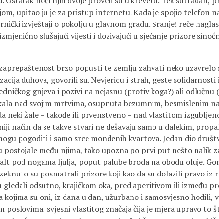
 Ostatak noći njih dvoje proveli su u krevetu. Tek sutradan, pro
ijom, upitao ju je za pristup internetu. Kada je spojio telefon n
rnički izvještaji o pokolju u glavnom gradu. Sranje! reče naglas. 
izmjenično slušajući vijesti i dozivajući u sjećanje prizore sinoć
zaprepaštenost brzo popusti te zemlju zahvati neko uzavrelo s
zacija duhova, govorili su. Nevjericu i strah, geste solidarnosti
vedničkog gnjeva i pozivi na nejasnu (protiv koga?) ali odlučnu (
akala nad svojim mrtvima, osupnuta bezumnim, besmislenim nasil
 da neki žale – takođe ili prvenstveno – nad vlastitom izgublje
iji način da se takve stvari ne dešavaju samo u dalekim, prop
e mogu pogoditi i samo srce mondenih kvartova. Jedan dio društva
su postojale među njima, tako upozna po prvi put nešto nalik za
sfalt pod nogama ljulja, poput palube broda na obodu oluje. Gom
eknuto su posmatrali prizore koji kao da su dolazili pravo iz
su gledali odsutno, krajičkom oka, pred aperitivom ili između pre
ma kojima su oni, iz dana u dan, užurbano i samosvjesno hodili, v
poslovima, svjesni vlastitog značaja čija je mjera upravo to š