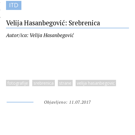
ITD
 AUTORA
Velija Hasanbegović: Srebrenica
Autor/ica: Velija Hasanbegović
fotografije
srebrenica
strane
velija hasanbegovic
Objavljeno: 11.07.2017