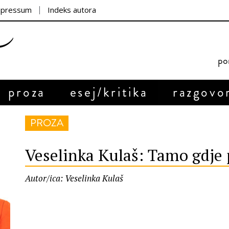
mpressum
Indeks autora
por
proza
esej/kritika
razgovo
PROZA
Veselinka Kulaš: Tamo gdje 
Autor/ica: Veselinka Kulaš