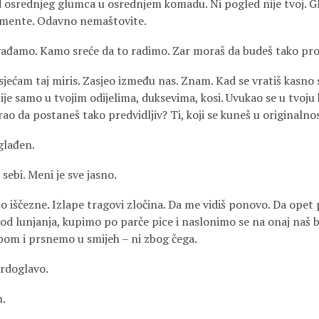
 osrednjeg glumca u osrednjem komadu. Ni pogled nije tvoj. G
limente. Odavno nemaštovite.
vađamo. Kamo sreće da to radimo. Zar moraš da budeš tako pro
sjećam taj miris. Zasjeo između nas. Znam. Kad se vratiš kasno 
je samo u tvojim odijelima, duksevima, kosi. Uvukao se u tvoju k
orao da postaneš tako predvidljiv? Ti, koji se kuneš u originalno
glađen.
sebi. Meni je sve jasno.
ho iščezne. Izlape tragovi zločina. Da me vidiš ponovo. Da ope
od lunjanja, kupimo po parče pice i naslonimo se na onaj naš 
pom i prsnemo u smijeh – ni zbog čega.
vrdoglavo.
n.