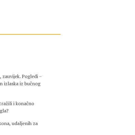
, zauvijek. Pogledi –
n izlaska iz bučnog
tražili i konačno
ugla?
kona, udaljenih za