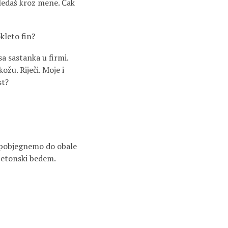
ledaš kroz mene. Čak
kleto fin?
sa sastanka u firmi.
ožu. Riječi. Moje i
st?
t pobjegnemo do obale
betonski bedem.