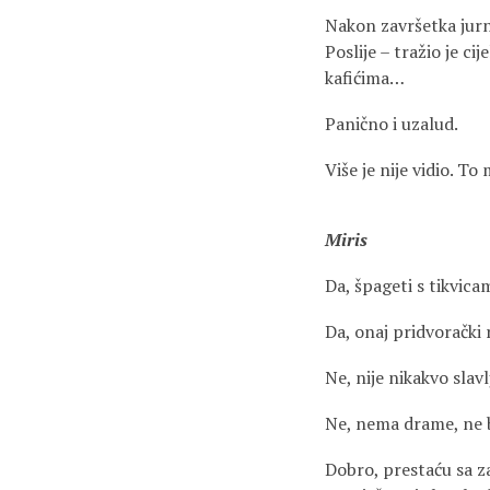
Nakon završetka jurnu
Poslije – tražio je c
kafićima…
Panično i uzalud.
Više je nije vidio. T
Miris
Da, špageti s tikvica
Da, onaj pridvorački 
Ne, nije nikakvo slav
Ne, nema drame, ne br
Dobro, prestaću sa z