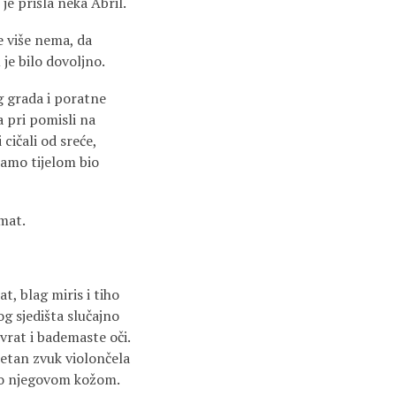
je prišla neka Abril.
e više nema, da
je bilo dovoljno.
og grada i poratne
a pri pomisli na
cičali od sreće,
 samo tijelom bio
amat.
, blag miris i tiho
g sjedišta slučajno
 vrat i bademaste oči.
jetan zvuk violončela
lilo njegovom kožom.