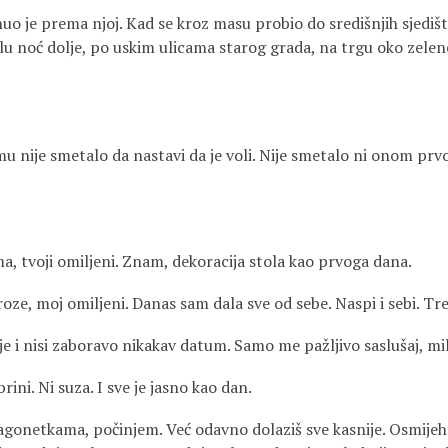
o je prema njoj. Kad se kroz masu probio do središnjih sjedišta, 
ijelu noć dolje, po uskim ulicama starog grada, na trgu oko zele
o mu nije smetalo da nastavi da je voli. Nije smetalo ni onom pr
ma, tvoji omiljeni. Znam, dekoracija stola kao prvoga dana.
roze, moj omiljeni. Danas sam dala sve od sebe. Naspi i sebi. T
lje i nisi zaboravo nikakav datum. Samo me pažljivo saslušaj, mil
ini. Ni suza. I sve je jasno kao dan.
agonetkama, počinjem. Već odavno dolaziš sve kasnije. Osmijeh 