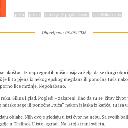
prica
proza
tamo gdje pogled kasni
veselinka kulas
Objavljeno: 05.05.2026
 se ukoštac. Iz napregnutih mišica isijava želja da se drugi obori
aš je li to pjena iz nekog epskog megdana ili ponoćna tuča nako
 Otporno lice mržnje. Nepohabano.
 ruku. Silina i glad. Pogledi – zažareni. Kao da su se čitav život 
e mitske sage ili ponoćna „tuča“ nakon izlaska iz kafića, tu iza 
aju oblake. Njih dvoje gledaju u isti čvor na nebu. Sa svojih bal
je u Teslinoj. U istoj zgradi. Na istoj strani svijeta.