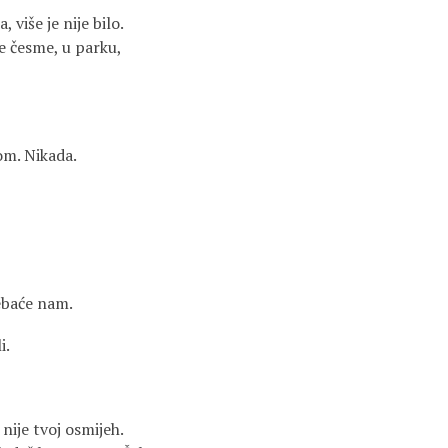
više je nije bilo.
ne česme, u parku,
vom. Nikada.
rebaće nam.
i.
nije tvoj osmijeh.