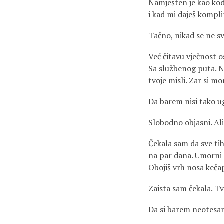
Namješten je kao kod
i kad mi daješ komp
Tačno, nikad se ne s
Već čitavu vječnost o
Sa službenog puta. Ni
tvoje misli. Zar si m
Da barem nisi tako u
Slobodno objasni. Ali 
Čekala sam da sve ti
na par dana. Umorni 
Obojiš vrh nosa keča
Zaista sam čekala. T
Da si barem neotesa