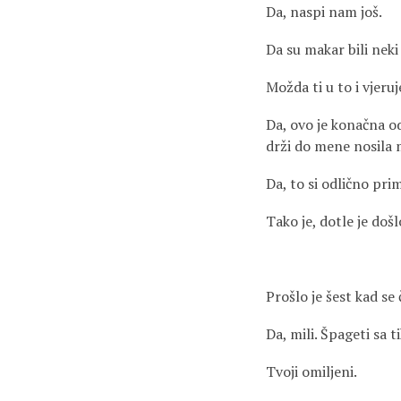
Da, naspi nam još.
Da su makar bili neki r
Možda ti u to i vjeruj
Da, ovo je konačna od
drži do mene nosila 
Da, to si odlično pri
Tako je, dotle je došl
Prošlo je šest kad se
Da, mili. Špageti sa t
Tvoji omiljeni.