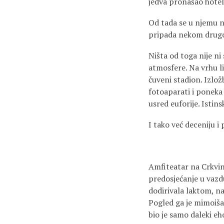
jedva pronašao hotel.
Od tada se u njemu na
pripada nekom drugom
Ništa od toga nije ni
atmosfere. Na vrhu li
čuveni stadion. Izlož
fotoaparati i poneka 
usred euforije. Istinsk
I tako već deceniju i
Amfiteatar na Crkvin
predosjećanje u vazd
dodirivala laktom, na
Pogled ga je mimoišao
bio je samo daleki eh