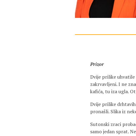
Prizor
Dvije prilike uhvatile
zakrvavljeni. I ne zn
kafića, tu iza ugla.
Dvije prilike drhtavih
pronašli. Slika iz nek
Sutonski zraci probad
samo jedan sprat. Negd