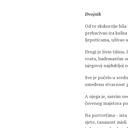
Dvojnik
Od te ekskurzije bila 
prebacivao iza kulisa
ljepoticama, uživao 
Drugi je živio tišinu
vratu, bademastim oč
njegovoj najdubljoj o
Sve je počelo u srednj
omeđenu stvarnost pr
A njega je, sasvim ne
čuvenog majstora po
Na portretima – ista 
sjete, tananost misli 