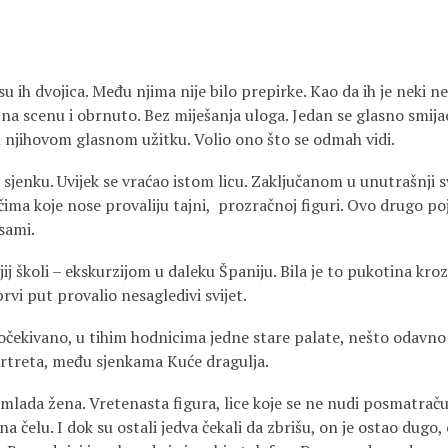
su ih dvojica. Među njima nije bilo prepirke. Kao da ih je neki ne
 na scenu i obrnuto. Bez miješanja uloga. Jedan se glasno smij
u njihovom glasnom užitku. Volio ono što se odmah vidi.
. I sjenku. Uvijek se vraćao istom licu. Zaključanom u unutrašnji 
ima koje nose provaliju tajni, prozračnoj figuri. Ovo drugo poj
sami.
ij školi – ekskurzijom u daleku Španiju. Bila je to pukotina kroz
vi put provalio nesagledivi svijet.
očekivano, u tihim hodnicima jedne stare palate, nešto odavno 
rtreta, među sjenkama Kuće dragulja.
mlada žena. Vretenasta figura, lice koje se ne nudi posmatraču.
na čelu. I dok su ostali jedva čekali da zbrišu, on je ostao dugo,