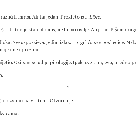
azličiti mirisi. Ali taj jedan. Prokleto isti.
Libre
.
eš – da ti nije stalo do nas, ne bi bio ovdje. Ali ja ne. Pišem drugi
luka. Ne-o-po-zi-va. Jedini izlaz. I prgrliću sve posljedice. Mak
moje ime i prezime.
mijetio. Osipam se od papirologije. Ipak, sve sam, evo, uredno p
o.
*
 čulo zvono na vratima. Otvorila je.
ikvicama.