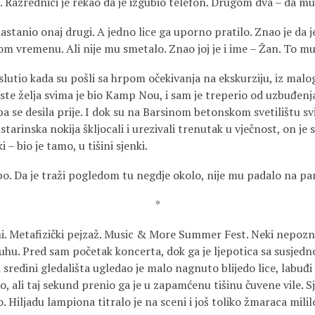
 Razrednici je rekao da je izgubio telefon. Drugom dva – da mu 
stanio onaj drugi. A jedno lice ga uporno pratilo. Znao je da j
 vremenu. Ali nije mu smetalo. Znao joj je i ime – Žan. To mu 
 slutio kada su pošli sa hrpom očekivanja na ekskurziju, iz mal
ste želja svima je bio Kamp Nou, i sam je treperio od uzbuđenj
ba se desila prije. I dok su na Barsinom betonskom svetilištu svi 
starinska nokija škljocali i urezivali trenutak u vječnost, on je
i – bio je tamo, u tišini sjenki.
 po. Da je traži pogledom tu negdje okolo, nije mu padalo na p
*
i. Metafizički pejzaž. Music & More Summer Fest. Neki nepoznat
uhu. Pred sam početak koncerta, dok ga je ljepotica sa susjedno
 sredini gledališta ugledao je malo nagnuto blijedo lice, labuđi
, ali taj sekund prenio ga je u zapamćenu tišinu čuvene vile. S
o. Hiljadu lampiona titralo je na sceni i još toliko žmaraca mi