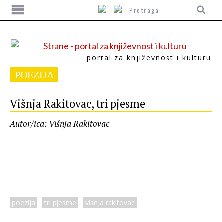
portal za književnost i kulturu
POEZIJA
ITIKA
Višnja Rakitovac, tri pjesme
ORI
Autor/ica: Višnja Rakitovac
T
poezija
tri pjesme
visnja rakitovac
SUM