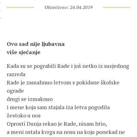
Objavljeno: 24.04.2019
 AUTORA
Ovo sad nije ljubavna
više sjećanje
Kada su se pograbili Rade i još netko iz susjednog
razreda
Rade je zamahnuo letvom s pokidane školske
ograde
drugi se izmaknuo
i mene koja sam stajala iza letva pogodila
žestoko u nos
Oprosti Dunja rekao je Rade, nisam htio,
a meni ostala kvrga na nosu na koju ponekad ne