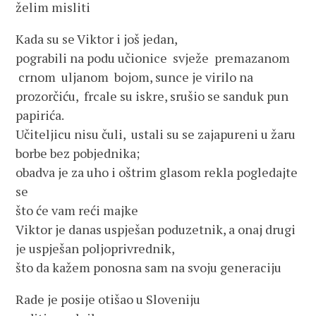
želim misliti
Kada su se Viktor i još jedan,
pograbili na podu učionice svježe premazanom
crnom uljanom bojom, sunce je virilo na
prozorčiću, frcale su iskre, srušio se sanduk pun
papirića.
Učiteljicu nisu čuli, ustali su se zajapureni u žaru
borbe bez pobjednika;
obadva je za uho i oštrim glasom rekla pogledajte
se
što će vam reći majke
Viktor je danas uspješan poduzetnik, a onaj drugi
je uspješan poljoprivrednik,
što da kažem ponosna sam na svoju generaciju
Rade je posije otišao u Sloveniju