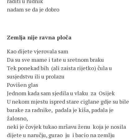
raditi u rudnik
nadam se da je dobro
Zemlja nije ravna ploča
Kao dijete vjerovala sam
Da su sve mame i tate u sretnom braku
Tek ponekad bih (ali zaista rijetko) čula u
susjedstvu ili u prolazu
Povišen glas
Jednom kada sam sjedila u vlaku za Osijek
U nekom mjestu ispred stare ciglane gdje su bile
barake za radnike, padala je kiša, padala je
žalosno,
neki je čovjek tukao mršavu ženu koja je nosila
dijete u naručju, gurao ju i bacio na zemlju