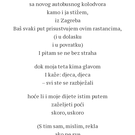
sa novog autobusnog kolodvora
kamo i ja stižem,
iz Zagreba
Baš svaki put prisustvujem ovim rastancima,
(i u dolasku
i u povratku)
I pitam se ne bez straha
dok moja teta kima glavom
I kaže: djeca, djeca
– svi ste se razbježali
hoće li i moje dijete istim putem
zaželjeti poći
skoro, uskoro
(S tim sam, mislim, rekla
ako ne sve