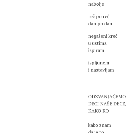
nabolje
reč po reč
dan po dan
negašeni kreč
u ustima
ispiram
ispljunem
i nastavljam
ODZVANJAĆEMO
DECI NAŠE DECE,
KAKO KO
kako znam
da je to