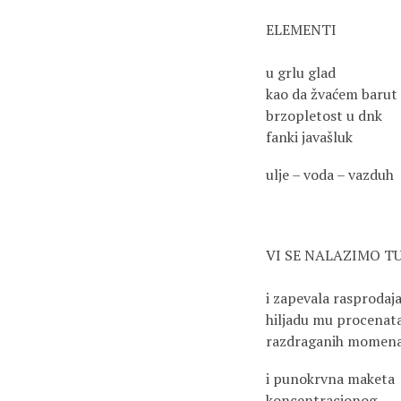
ELEMENTI
u grlu glad
kao da žvaćem barut
brzopletost u dnk
fanki javašluk
ulje – voda – vazduh
VI SE NALAZIMO T
i zapevala rasprodaj
hiljadu mu procenat
razdraganih momen
i punokrvna maketa
koncentracionog