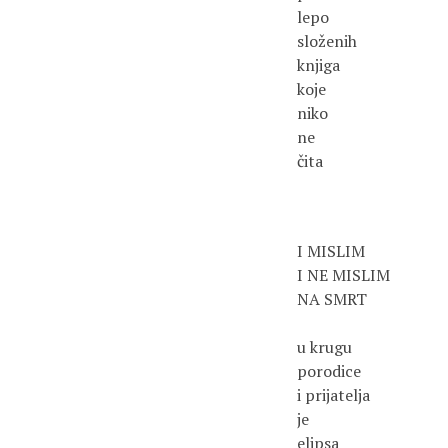
lepo
složenih
knjiga
koje
niko
ne
čita
I MISLIM
I NE MISLIM
NA SMRT
u krugu
porodice
i prijatelja
je
elipsa