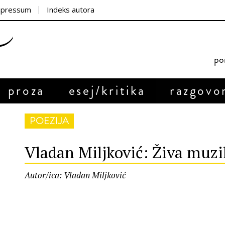
mpressum
Indeks autora
por
proza
esej/kritika
razgovo
POEZIJA
Vladan Miljković: Živa muzik
Autor/ica: Vladan Miljković