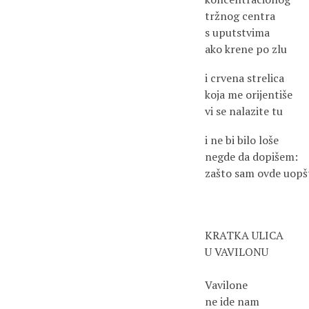
tržnog centra
s uputstvima
ako krene po zlu
i crvena strelica
koja me orijentiše
vi se nalazite tu
i ne bi bilo loše
negde da dopišem:
zašto sam ovde uopš
KRATKA ULICA
U VAVILONU
Vavilone
ne ide nam