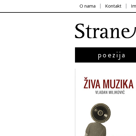
O nama
Kontakt
I
poezija