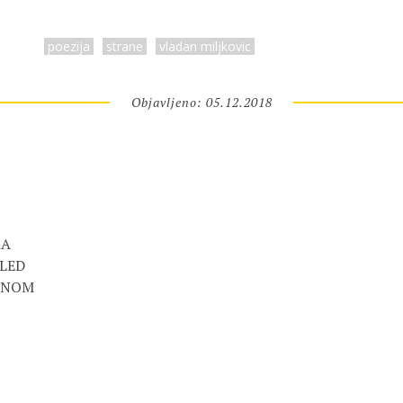
poezija
strane
vladan miljkovic
Objavljeno: 05.12.2018
KA
LED
AŽNOM