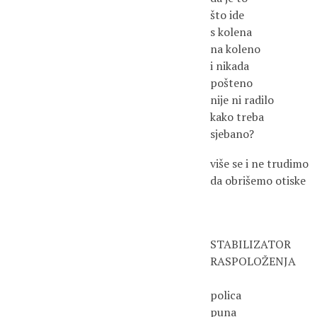
što ide
s kolena
na koleno
i nikada
pošteno
nije ni radilo
kako treba
sjebano?
više se i ne trudimo
da obrišemo otiske
STABILIZATOR
RASPOLOŽENJA
polica
puna