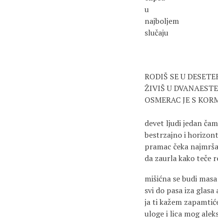
u
najboljem
slučaju
RODIŠ SE U DESETE
ŽIVIŠ U DVANAEST
OSMERAC JE S KO
devet ljudi jedan ča
bestrzajno i horizon
pramac čeka najmrša
da zaurla kako teče r
mišićna se budi masa 
svi do pasa iza glasa
ja ti kažem zapamtić
uloge i lica mog ale