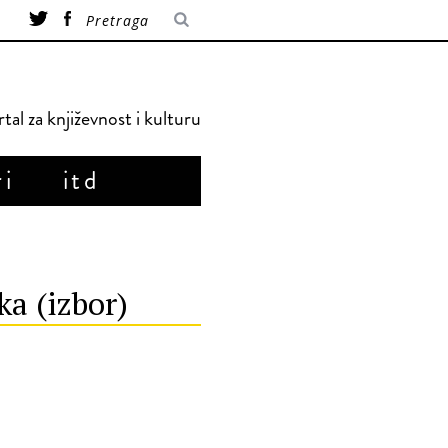
tal za književnost i kulturu
ri
itd
a (izbor)