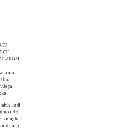
RCU
ERCU
RMILAROM
mac rano
talno
vijega
eka
jakih ljudi
 ajmo udri
e izmaglica
ksandrinca