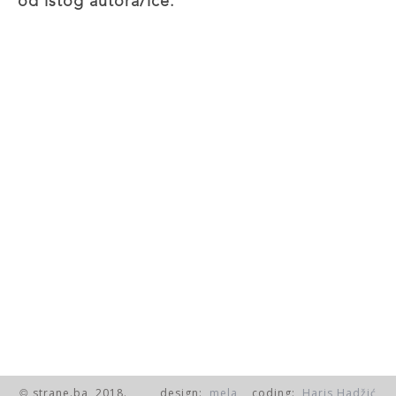
od istog autora/ice:
strane.ba, 2018.
design:
mela
coding:
Haris Hadžić
©