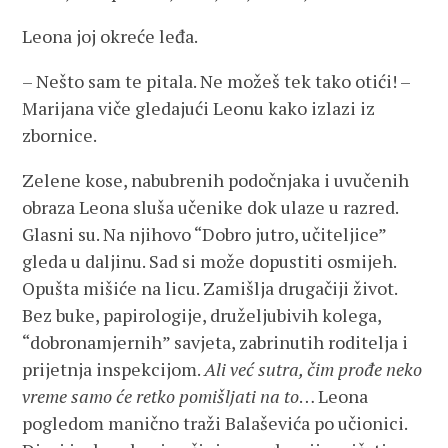
Leona joj okreće leđa.
– Nešto sam te pitala. Ne možeš tek tako otići! –
Marijana viče gledajući Leonu kako izlazi iz
zbornice.
Zelene kose, nabubrenih podočnjaka i uvučenih
obraza Leona sluša učenike dok ulaze u razred.
Glasni su. Na njihovo “Dobro jutro, učiteljice”
gleda u daljinu. Sad si može dopustiti osmijeh.
Opušta mišiće na licu. Zamišlja drugačiji život.
Bez buke, papirologije, druželjubivih kolega,
“dobronamjernih” savjeta, zabrinutih roditelja i
prijetnja inspekcijom.
Ali već sutra, čim prođe neko
vreme samo će retko pomišljati na to
… Leona
pogledom manično traži Balaševića po učionici.