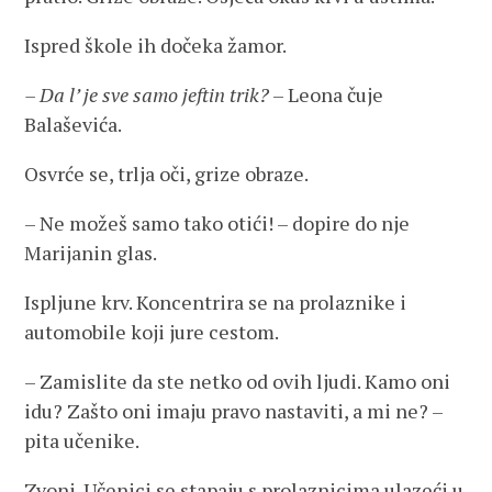
Ispred škole ih dočeka žamor.
– Da l’ je sve samo jeftin trik?
– Leona čuje
Balaševića.
Osvrće se, trlja oči, grize obraze.
– Ne možeš samo tako otići! – dopire do nje
Marijanin glas.
Ispljune krv. Koncentrira se na prolaznike i
automobile koji jure cestom.
– Zamislite da ste netko od ovih ljudi. Kamo oni
idu? Zašto oni imaju pravo nastaviti, a mi ne? –
pita učenike.
Zvoni. Učenici se stapaju s prolaznicima ulazeći u