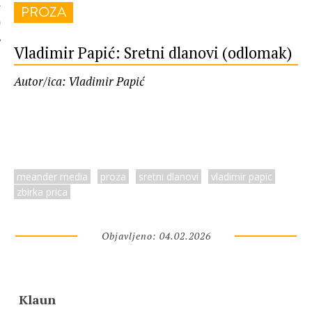
PROZA
 AUTORA
Vladimir Papić: Sretni dlanovi (odlomak)
Autor/ica: Vladimir Papić
meander media
proza
sretni dlanovi
vladimir papic
zbirka prica
Objavljeno: 04.02.2026
Klaun