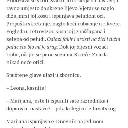
Približava se školi. Svako jutro sanja da nastavlja
ravno umjesto da skrene lijevo. Vjetar se naglo
diže, mrsi joj kosu i ispunjava peludom oči.
Propušta skretanje, naglo koči i ubacuje u rikverc.
Pogleda u retrovizor. Kosa joj je raščupana i
zelena od peludi.
Odlazi fakir i artisti na žici i tužni
pajac što bio mi je drag.
Dok joj bijesni vozači
trube, oči joj se pune suzama. Skreće. Zna da
nikad neće otići.
Spuštene glave ulazi u zbornicu.
– Leona, kasnite!
– Marijana, jeste li ispunili sate razrednika i
dopunsku nastavu? – pita kolegicu iz hrvatskog.
Marijana ispunjava e-Dnevnik na jedinom