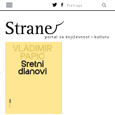
portal za književnost i kulturu
TIKA
ORI
T
SUM