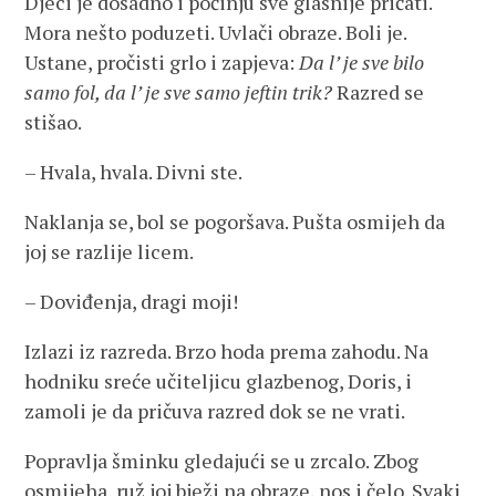
Djeci je dosadno i počinju sve glasnije pričati.
Mora nešto poduzeti. Uvlači obraze. Boli je.
Ustane, pročisti grlo i zapjeva:
Da l’ je sve bilo
samo fol, da l’ je sve samo jeftin trik?
Razred se
stišao.
– Hvala, hvala. Divni ste.
Naklanja se, bol se pogoršava. Pušta osmijeh da
joj se razlije licem.
– Doviđenja, dragi moji!
Izlazi iz razreda. Brzo hoda prema zahodu. Na
hodniku sreće učiteljicu glazbenog, Doris, i
zamoli je da pričuva razred dok se ne vrati.
Popravlja šminku gledajući se u zrcalo. Zbog
osmijeha, ruž joj bježi na obraze, nos i čelo. Svaki