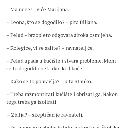
– Ma neee! – viče Marijana.
– Leona, što se dogodilo? – pita Biljana.
– Pelud – brzopleto odgovara široka osmijeha.
– Kolegice, vi se šalite? – ravnatelj će.
– Pelud upada u kućište i stvara probleme. Meni
se to dogodilo neki dan kod kuće.
– Kako se to popravlja? – pita Stanko.
– Treba razmontirati kućište i obrisati ga. Nakon
toga treba ga izolirati
– Zbilja? – skeptičan je ravnatelj.
– Da, zapravo najbolje bi bilo izolirati sva školska