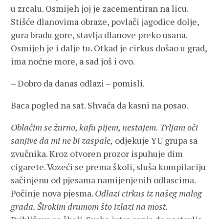
u zrcalu. Osmijeh joj je zacementiran na licu.
Stišće dlanovima obraze, povlači jagodice dolje,
gura bradu gore, stavlja dlanove preko usana.
Osmijeh je i dalje tu. Otkad je cirkus došao u grad,
ima noćne more, a sad još i ovo.
– Dobro da danas odlazi – pomisli.
Baca pogled na sat. Shvaća da kasni na posao.
Oblačim se žurno, kafu pijem, nestajem. Trljam oči
sanjive da mi ne bi zaspale,
odjekuje YU grupa sa
zvučnika. Kroz otvoren prozor ispuhuje dim
cigarete. Vozeći se prema školi, sluša kompilaciju
sačinjenu od pjesama namijenjenih odlascima.
Počinje nova pjesma.
Odlazi cirkus iz našeg malog
grada. Širokim drumom što izlazi na most.