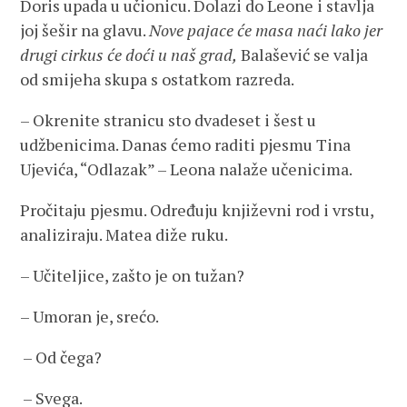
Doris upada u učionicu. Dolazi do Leone i stavlja
joj šešir na glavu.
Nove pajace će masa naći lako jer
drugi cirkus će doći u naš grad,
Balašević se valja
od smijeha skupa s ostatkom razreda.
– Okrenite stranicu sto dvadeset i šest u
udžbenicima. Danas ćemo raditi pjesmu Tina
Ujevića, “Odlazak” – Leona nalaže učenicima.
Pročitaju pjesmu. Određuju književni rod i vrstu,
analiziraju. Matea diže ruku.
– Učiteljice, zašto je on tužan?
– Umoran je, srećo.
– Od čega?
– Svega.