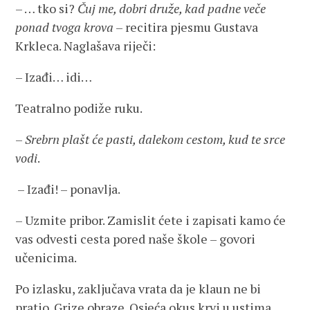
– … tko si?
Čuj me, dobri druže, kad padne veče
ponad tvoga krova
– recitira pjesmu Gustava
Krkleca. Naglašava riječi:
– Izađi… idi…
Teatralno podiže ruku.
–
Srebrn plašt će pasti, dalekom cestom, kud te srce
vodi
.
– Izađi! – ponavlja.
– Uzmite pribor. Zamislit ćete i zapisati kamo će
vas odvesti cesta pored naše škole – govori
učenicima.
Po izlasku, zaključava vrata da je klaun ne bi
pratio. Grize obraze. Osjeća okus krvi u ustima.