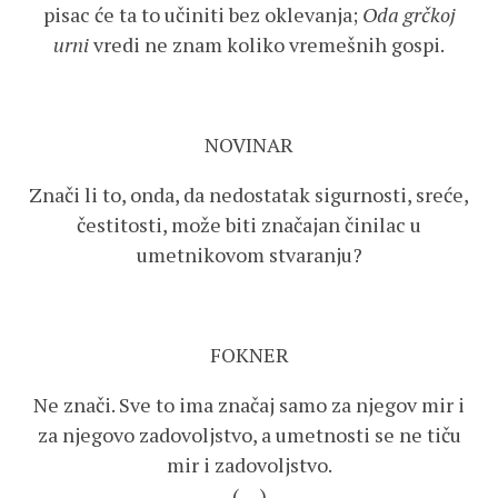
pisac će ta to učiniti bez oklevanja;
Oda grčkoj
urni
vredi ne znam koliko vremešnih gospi.
NOVINAR
Znači li to, onda, da nedostatak sigurnosti, sreće,
čestitosti, može biti značajan činilac u
umetnikovom stvaranju?
FOKNER
Ne znači. Sve to ima značaj samo za njegov mir i
za njegovo zadovoljstvo, a umetnosti se ne tiču
mir i zadovoljstvo.
(….)