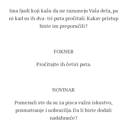
Ima ljudi koji kažu da ne razumeju Vaša dela, pa
ni kad su ih dva- tri puta pročitali. Kakav pristup
biste im preporučili?
FOKNER
Pročitajte ih četiri puta.
NOVINAR
Pomenuli ste da su za pisca važni iskustvo,
posmatranje i uobrazilja. Da li biste dodali
nadahnuće?