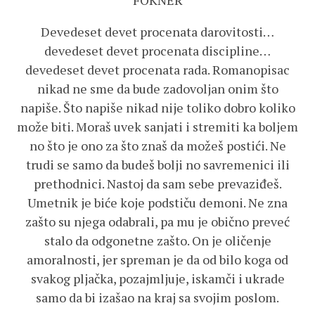
FOKNER
Devedeset devet procenata darovitosti…
devedeset devet procenata discipline…
devedeset devet procenata rada. Romanopisac
nikad ne sme da bude zadovoljan onim što
napiše. Što napiše nikad nije toliko dobro koliko
može biti. Moraš uvek sanjati i stremiti ka boljem
no što je ono za što znaš da možeš postići. Ne
trudi se samo da budeš bolji no savremenici ili
prethodnici. Nastoj da sam sebe prevaziđeš.
Umetnik je biće koje podstiču demoni. Ne zna
zašto su njega odabrali, pa mu je obično preveć
stalo da odgonetne zašto. On je oličenje
amoralnosti, jer spreman je da od bilo koga od
svakog pljačka, pozajmljuje, iskamči i ukrade
samo da bi izašao na kraj sa svojim poslom.