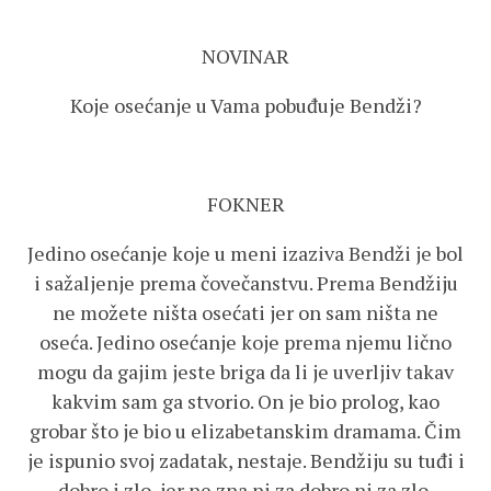
NOVINAR
Koje osećanje u Vama pobuđuje Bendži?
FOKNER
Jedino osećanje koje u meni izaziva Bendži je bol
i sažaljenje prema čovečanstvu. Prema Bendžiju
ne možete ništa osećati jer on sam ništa ne
oseća. Jedino osećanje koje prema njemu lično
mogu da gajim jeste briga da li je uverljiv takav
kakvim sam ga stvorio. On je bio prolog, kao
grobar što je bio u elizabetanskim dramama. Čim
je ispunio svoj zadatak, nestaje. Bendžiju su tuđi i
dobro i zlo, jer ne zna ni za dobro ni za zlo.