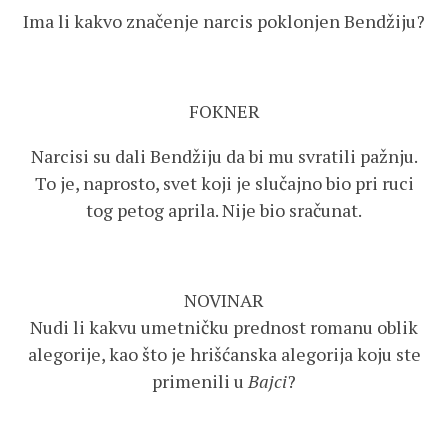
Ima li kakvo značenje narcis poklonjen Bendžiju?
FOKNER
Narcisi su dali Bendžiju da bi mu svratili pažnju.
To je, naprosto, svet koji je slučajno bio pri ruci
tog petog aprila. Nije bio sračunat.
NOVINAR
Nudi li kakvu umetničku prednost romanu oblik
alegorije, kao što je hrišćanska alegorija koju ste
primenili u
Bajci
?