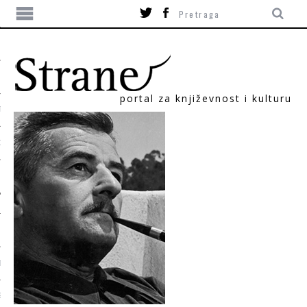
portal za književnost i kulturu
TIKA
ORI
T
SUM