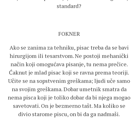
standard?
FOKNER
Ako se zanima za tehniku, pisac treba da se bavi
hirurgijom ili tesarstvom. Ne postoji mehanički
način koji omogućava pisanje, tu nema prečice.
Ćaknut je mlad pisac koji se ravna prema teoriji.
Učite se na sopstvenim greškama; ljudi uče samo
na svojim greškama. Dobar umetnik smatra da
nema pisca koji je toliko dobar da bi njega mogao
savetovati. On je bezmerno tašt. Ma koliko se
divio starome piscu, on bi da ga nadmaši.