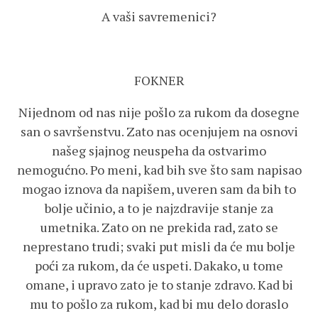
A vaši savremenici?
FOKNER
Nijednom od nas nije pošlo za rukom da dosegne
san o savršenstvu. Zato nas ocenjujem na osnovi
našeg sjajnog neuspeha da ostvarimo
nemogućno. Po meni, kad bih sve što sam napisao
mogao iznova da napišem, uveren sam da bih to
bolje učinio, a to je najzdravije stanje za
umetnika. Zato on ne prekida rad, zato se
neprestano trudi; svaki put misli da će mu bolje
poći za rukom, da će uspeti. Dakako, u tome
omane, i upravo zato je to stanje zdravo. Kad bi
mu to pošlo za rukom, kad bi mu delo doraslo