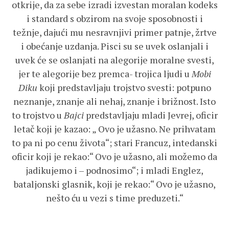
otkrije, da za sebe izradi izvestan moralan kodeks
i standard s obzirom na svoje sposobnosti i
težnje, dajući mu nesravnjivi primer patnje, žrtve
i obećanje uzdanja. Pisci su se uvek oslanjali i
uvek će se oslanjati na alegorije moralne svesti,
jer te alegorije bez premca- trojica ljudi u
Mobi
Diku
koji predstavljaju trojstvo svesti: potpuno
neznanje, znanje ali nehaj, znanje i brižnost. Isto
to trojstvo u
Bajci
predstavljaju mladi Jevrej, oficir
letač koji je kazao: „ Ovo je užasno. Ne prihvatam
to pa ni po cenu života“; stari Francuz, intedanski
oficir koji je rekao:“ Ovo je užasno, ali možemo da
jadikujemo i – podnosimo“; i mladi Englez,
bataljonski glasnik, koji je rekao:“ Ovo je užasno,
nešto ću u vezi s time preduzeti.“