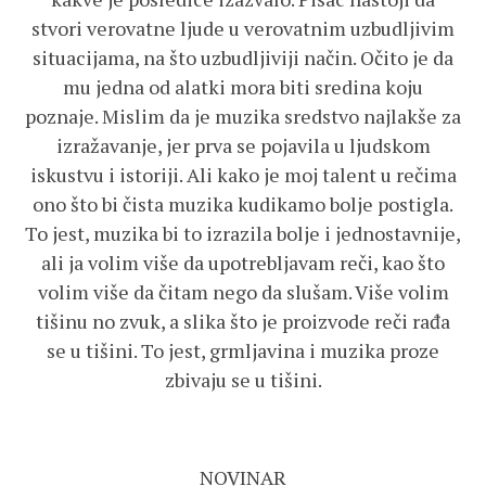
stvori verovatne ljude u verovatnim uzbudljivim
situacijama, na što uzbudljiviji način. Očito je da
mu jedna od alatki mora biti sredina koju
poznaje. Mislim da je muzika sredstvo najlakše za
izražavanje, jer prva se pojavila u ljudskom
iskustvu i istoriji. Ali kako je moj talent u rečima
ono što bi čista muzika kudikamo bolje postigla.
To jest, muzika bi to izrazila bolje i jednostavnije,
ali ja volim više da upotrebljavam reči, kao što
volim više da čitam nego da slušam. Više volim
tišinu no zvuk, a slika što je proizvode reči rađa
se u tišini. To jest, grmljavina i muzika proze
zbivaju se u tišini.
NOVINAR