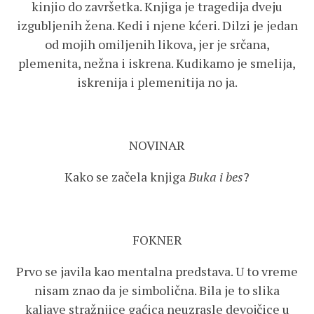
kinjio do završetka. Knjiga je tragedija dveju
izgubljenih žena. Kedi i njene kćeri. Dilzi je jedan
od mojih omiljenih likova, jer je srčana,
plemenita, nežna i iskrena. Kudikamo je smelija,
iskrenija i plemenitija no ja.
NOVINAR
Kako se začela knjiga
Buka i bes
?
FOKNER
Prvo se javila kao mentalna predstava. U to vreme
nisam znao da je simbolična. Bila je to slika
kaljave stražnjice gaćica neuzrasle devojčice u