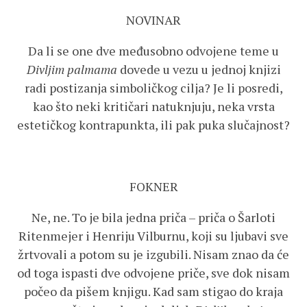
NOVINAR
Da li se one dve međusobno odvojene teme u
Divljim palmama
dovede u vezu u jednoj knjizi
radi postizanja simboličkog cilja? Je li posredi,
kao što neki kritičari natuknjuju, neka vrsta
estetičkog kontrapunkta, ili pak puka slučajnost?
FOKNER
Ne, ne. To je bila jedna priča – priča o Šarloti
Ritenmejer i Henriju Vilburnu, koji su ljubavi sve
žrtvovali a potom su je izgubili. Nisam znao da će
od toga ispasti dve odvojene priče, sve dok nisam
počeo da pišem knjigu. Kad sam stigao do kraja