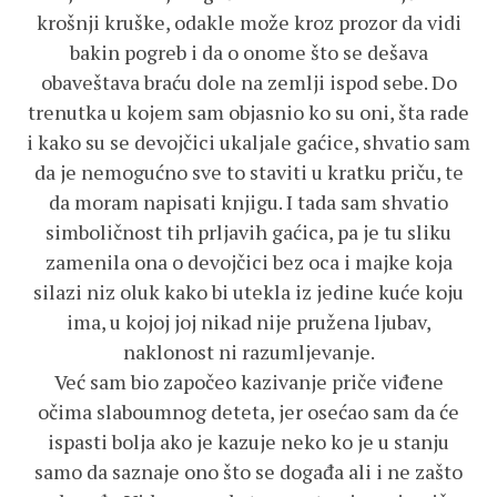
krošnji kruške, odakle može kroz prozor da vidi
bakin pogreb i da o onome što se dešava
obaveštava braću dole na zemlji ispod sebe. Do
trenutka u kojem sam objasnio ko su oni, šta rade
i kako su se devojčici ukaljale gaćice, shvatio sam
da je nemogućno sve to staviti u kratku priču, te
da moram napisati knjigu. I tada sam shvatio
simboličnost tih prljavih gaćica, pa je tu sliku
zamenila ona o devojčici bez oca i majke koja
silazi niz oluk kako bi utekla iz jedine kuće koju
ima, u kojoj joj nikad nije pružena ljubav,
naklonost ni razumljevanje.
Već sam bio započeo kazivanje priče viđene
očima slaboumnog deteta, jer osećao sam da će
ispasti bolja ako je kazuje neko ko je u stanju
samo da saznaje ono što se događa ali i ne zašto