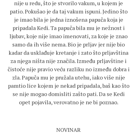
nije u redu, što je stvorilo vakum, u kojem je
patio. Pokušao je da taj vakum ispuni. Jedino što
je imao bila je jedna iznošena papuča koja je
pripadala Kedi. Ta papuča bila mu je nežnost i
ljubav, koje nije imao imenovati, za koje je znao
samo da ih više nema. Bio je prljav jer nije bio
kadar da usklađuje kretanje i zato što prljavština
za njega ništa nije značila. Između prljavštine i
čistoće nije pravio veću razliku no između dobra i
zla. Papuča mu je pružala utehu, iako više nije
pamtio lice kojem je nekad pripadala, baš kao što
se nije mogao domisliti zašto pati. Da se Kedi
opet pojavila, verovatno je ne bi poznao.
NOVINAR