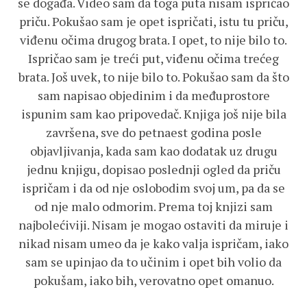
se događa. Video sam da toga puta nisam ispričao
priču. Pokušao sam je opet ispričati, istu tu priču,
viđenu očima drugog brata. I opet, to nije bilo to.
Ispričao sam je treći put, viđenu očima trećeg
brata. Još uvek, to nije bilo to. Pokušao sam da što
sam napisao objedinim i da međuprostore
ispunim sam kao pripovedač. Knjiga još nije bila
završena, sve do petnaest godina posle
objavljivanja, kada sam kao dodatak uz drugu
jednu knjigu, dopisao poslednji ogled da priču
ispričam i da od nje oslobodim svoj um, pa da se
od nje malo odmorim. Prema toj knjizi sam
najbolećiviji. Nisam je mogao ostaviti da miruje i
nikad nisam umeo da je kako valja ispričam, iako
sam se upinjao da to učinim i opet bih volio da
pokušam, iako bih, verovatno opet omanuo.