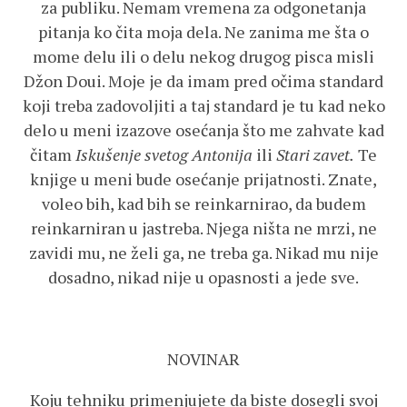
za publiku. Nemam vremena za odgonetanja
pitanja ko čita moja dela. Ne zanima me šta o
mome delu ili o delu nekog drugog pisca misli
Džon Doui. Moje je da imam pred očima standard
koji treba zadovoljiti a taj standard je tu kad neko
delo u meni izazove osećanja što me zahvate kad
čitam
Iskušenje svetog Antonija
ili
Stari zavet.
Te
knjige u meni bude osećanje prijatnosti. Znate,
voleo bih, kad bih se reinkarnirao, da budem
reinkarniran u jastreba. Njega ništa ne mrzi, ne
zavidi mu, ne želi ga, ne treba ga. Nikad mu nije
dosadno, nikad nije u opasnosti a jede sve.
NOVINAR
Koju tehniku primenjujete da biste dosegli svoj