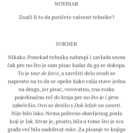
NOVINAR
Znači li to da poričete važnost tehnike?
FOKNER
Nikako. Ponekad tehnika nahrupi i zavlada snom
čak pre no što je sam pisac kadar da ga se dokopa.
To je
tour de force
, a završiti delo svodi se
naprosto na to da se opeke kako valja stave jedna
na drugu, jer pisac, verovatno, zna svaku
pojedinačnu reč do kraja pre no što je i prvu
zabeležio. Ovo se desilo s
Dok ležah na samrti
.
Nije bilo lako. Nema pošteno obavljenog posla
koji je lak. Stvar je, prosto, bila u tome što je sva
građa već bila nadohvat ruke. Za pisanje te knjige