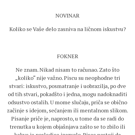
NOVINAR
Koliko se Vaše delo zasniva na ličnom iskustvu?
FOKNER
Ne znam. Nikad nisam to računao. Zato što
„koliko“ nije važno. Piscu su neophodne tri
stvari: iskustvo, posmatranje i uobrazilja, po dve
od tih stvari, pokadšto i jedna, mogu nadoknaditi
odsustvo ostalih. U mome slučaju, priča se obično
začinje s idejom, sećanjem ili mentalnom slikom.
Pisanje priče je, naprosto, u tome da se radi do
trenutka u kojem objašnjava zašto se to zbilo ili
kakve je posledice izazvalo. Pisac nastoji da