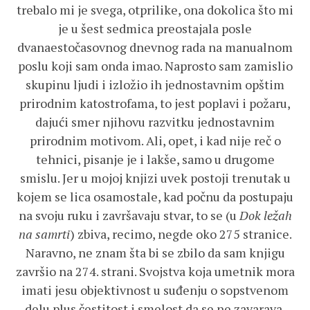
trebalo mi je svega, otprilike, ona dokolica što mi
je u šest sedmica preostajala posle
dvanaestočasovnog dnevnog rada na manualnom
poslu koji sam onda imao. Naprosto sam zamislio
skupinu ljudi i izložio ih jednostavnim opštim
prirodnim katostrofama, to jest poplavi i požaru,
dajući smer njihovu razvitku jednostavnim
prirodnim motivom. Ali, opet, i kad nije reč o
tehnici, pisanje je i lakše, samo u drugome
smislu. Jer u mojoj knjizi uvek postoji trenutak u
kojem se lica osamostale, kad počnu da postupaju
na svoju ruku i završavaju stvar, to se (u
Dok ležah
na samrti
) zbiva, recimo, negde oko 275 stranice.
Naravno, ne znam šta bi se zbilo da sam knjigu
završio na 274. strani. Svojstva koja umetnik mora
imati jesu objektivnost u suđenju o sopstvenom
delu plus čestitost i smelost da se ne zavarava.