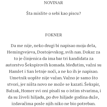
NOVINAR
Šta mislite o sebi kao piscu?
FOKNER
Da me nije, neko drugi bi napisao moja dela,
Hemingvejeva, Dostojevskog, svih nas. Dokaz za
to je činjenica da ima bar tri kandidata za
autorstvo Šekspirovih komada. Međutim, važni su
Hamlet i San letnje noći, a ne ko ih je napisao.
Umetnik uopšte nije važan. Važno je samo što
stvori, jer ništa novo ne može se kazati. Šekspir,
Balzak, Homer svi oni pisali su o istim stvarima, i
da su živeli hiljadu, po dve hiljade godina duže,
izdavačima posle njih niko ne bio potreban.