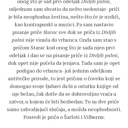
onog što je sad prvi odeljak
Divljih palmi
,
odjednom sam shvatio da nešto nedostaje- priči
je bila neophodna žestina, nešto što će je uzdići,
kao kontrapunkt u muzici. Pa sam nastavio
pisanje priče
Starac
sve dok se priča iz
Divljih
palmi
nije vinula do vrhunca. Onda sam stao s
pričom Starac kod onog što je sada njen prvi
odeljak i dao se na pisanje priče iz
Divljih palmi
,
dok opet nije počela da jenjava. Tada sam je opet
podigao do vrhunca- još jednim odeljkom
antitečke prirode, to jest pričom o čoveku koji se
domogao svoje ljubavi da bi u ostatku knjige od
nje bežao, čak dotle da se dobrovoljno vraća u
zatvor, u kojem će biti bezbedan. To su dve priče
samo zahvaljujući slučaju, a možda neophodnosti.
Posredi je priča o Šarloti i Vilburnu.