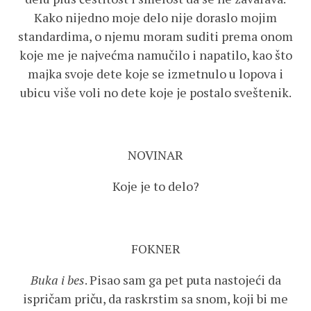
Kako nijedno moje delo nije doraslo mojim
standardima, o njemu moram suditi prema onom
koje me je najvećma namučilo i napatilo, kao što
majka svoje dete koje se izmetnulo u lopova i
ubicu više voli no dete koje je postalo sveštenik.
NOVINAR
Koje je to delo?
FOKNER
Buka i bes
. Pisao sam ga pet puta nastojeći da
ispričam priču, da raskrstim sa snom, koji bi me