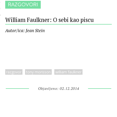
RAZGOVORI
 AUTORA
William Faulkner: O sebi kao piscu
Autor/ica: Jean Stein
razgovor
tony morisson
william faulkner
Objavljeno: 02.12.2014