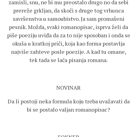
zamisli, snu, ne bi mu preostalo drugo no da sebi
prereže grkljan, da skoči s druge tog vrhunca
savršenstva u samoubistvo. Ja sam promašeni
pesnik. Možda, svaki romanopisac, isprva želi da
piše poeziju uviđa da za to nije sposoban i onda se
okuša u kratkoj priči, koja kao forma postavlja
najviše zahteve posle poezije. A kad tu omane,
tek tada se laća pisanja romana.
NOVINAR
Da li postoji neka formula koju treba uvažavati da
bi se postalo valjan romanopisac?