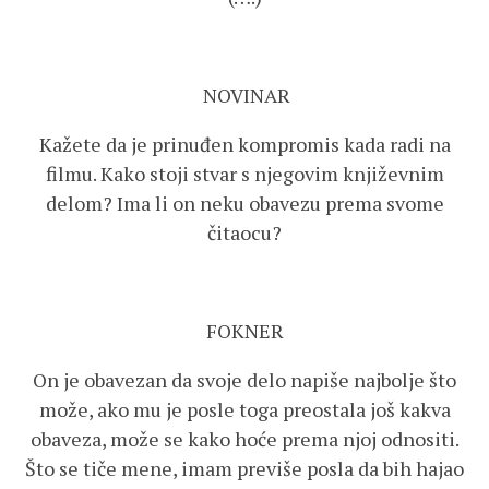
NOVINAR
Kažete da je prinuđen kompromis kada radi na
filmu. Kako stoji stvar s njegovim književnim
delom? Ima li on neku obavezu prema svome
čitaocu?
FOKNER
On je obavezan da svoje delo napiše najbolje što
može, ako mu je posle toga preostala još kakva
obaveza, može se kako hoće prema njoj odnositi.
Što se tiče mene, imam previše posla da bih hajao