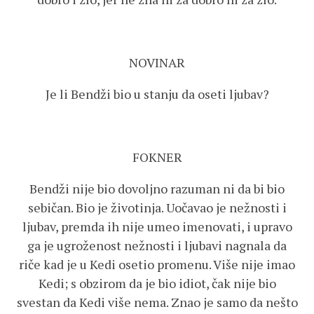
NOVINAR
Je li Bendži bio u stanju da oseti ljubav?
FOKNER
Bendži nije bio dovoljno razuman ni da bi bio
sebičan. Bio je životinja. Uočavao je nežnosti i
ljubav, premda ih nije umeo imenovati, i upravo
ga je ugroženost nežnosti i ljubavi nagnala da
riče kad je u Kedi osetio promenu. Više nije imao
Kedi; s obzirom da je bio idiot, čak nije bio
svestan da Kedi više nema. Znao je samo da nešto