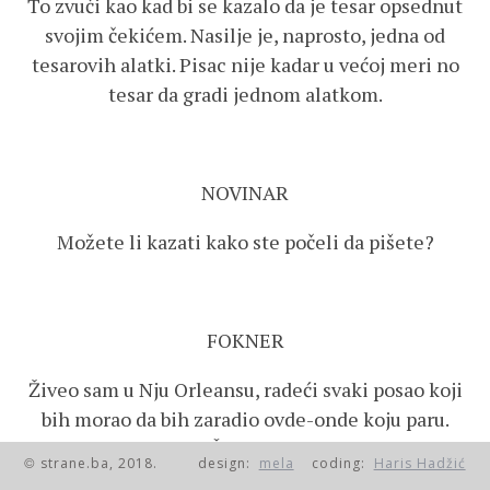
To zvuči kao kad bi se kazalo da je tesar opsednut
svojim čekićem. Nasilje je, naprosto, jedna od
tesarovih alatki. Pisac nije kadar u većoj meri no
tesar da gradi jednom alatkom.
NOVINAR
Možete li kazati kako ste počeli da pišete?
FOKNER
Živeo sam u Nju Orleansu, radeći svaki posao koji
bih morao da bih zaradio ovde-onde koju paru.
Upoznao sam se sa Šervudom Andersonom. Po
strane.ba, 2018.
design:
mela
coding:
Haris Hadžić
©
podne bismo se šetali gradom i razgovarali s