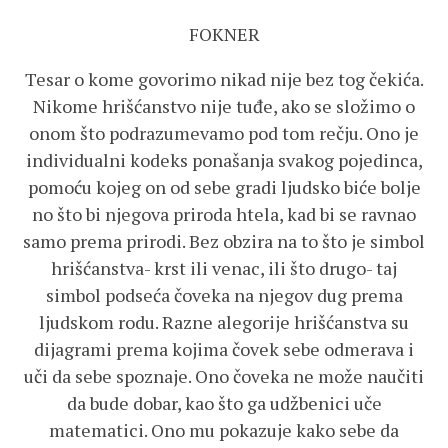
FOKNER
Tesar o kome govorimo nikad nije bez tog čekića.
Nikome hrišćanstvo nije tuđe, ako se složimo o
onom što podrazumevamo pod tom rečju. Ono je
individualni kodeks ponašanja svakog pojedinca,
pomoću kojeg on od sebe gradi ljudsko biće bolje
no što bi njegova priroda htela, kad bi se ravnao
samo prema prirodi. Bez obzira na to što je simbol
hrišćanstva- krst ili venac, ili što drugo- taj
simbol podseća čoveka na njegov dug prema
ljudskom rodu. Razne alegorije hrišćanstva su
dijagrami prema kojima čovek sebe odmerava i
uči da sebe spoznaje. Ono čoveka ne može naučiti
da bude dobar, kao što ga udžbenici uče
matematici. Ono mu pokazuje kako sebe da