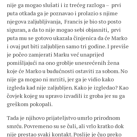
nije ga mogao slušati i iz trećeg razloga – prvi
puta otkada ga je poznavao i prolazio s njime
njegova zaljubljivanja, Francis je bio sto posto
siguran, a da to nije mogao sebi objasniti, prvi
puta mu se gotovo ukazala činjenica da će Marko
i ovaj put biti zaljubljen samo tri godine. I previše
je počeo zamjerati Marku već unaprijed
pomišljajući na ono groblje unesrećenih žena
koje će Marko u budućnosti ostaviti za sobom. No
nije ga mogao ni mrziti, jer ga je vidio kako
izgleda kad nije zaljubljen. Kako je izgledao? Kao
čovjek kojeg su upravo izvadili iz groba jer su ga
greškom pokopali.
Tada je njihovo prijateljstvo umrlo prirodnom
smrću. Povremeno su se čuli, ali vrlo kratko dok
nije prestao svaki kontakt. Poslije je čuo preko