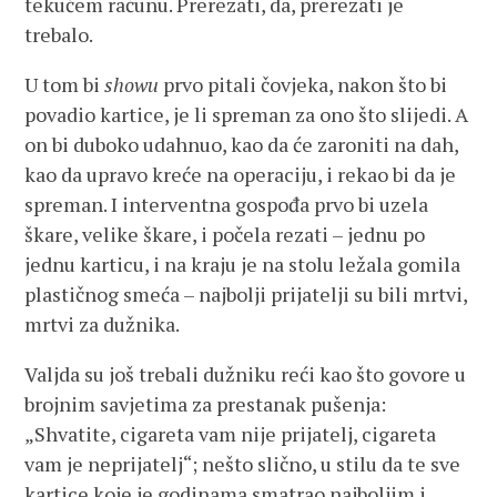
tekućem računu. Prerezati, da, prerezati je
trebalo.
U tom bi
showu
prvo pitali čovjeka, nakon što bi
povadio kartice, je li spreman za ono što slijedi. A
on bi duboko udahnuo, kao da će zaroniti na dah,
kao da upravo kreće na operaciju, i rekao bi da je
spreman. I interventna gospođa prvo bi uzela
škare, velike škare, i počela rezati – jednu po
jednu karticu, i na kraju je na stolu ležala gomila
plastičnog smeća – najbolji prijatelji su bili mrtvi,
mrtvi za dužnika.
Valjda su još trebali dužniku reći kao što govore u
brojnim savjetima za prestanak pušenja:
„Shvatite, cigareta vam nije prijatelj, cigareta
vam je neprijatelj“; nešto slično, u stilu da te sve
kartice koje je godinama smatrao najboljim i