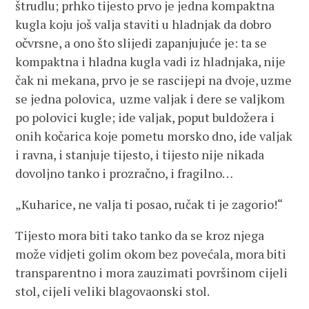
štrudlu; prhko tijesto prvo je jedna kompaktna
kugla koju još valja staviti u hladnjak da dobro
očvrsne, a ono što slijedi zapanjujuće je: ta se
kompaktna i hladna kugla vadi iz hladnjaka, nije
čak ni mekana, prvo je se rascijepi na dvoje, uzme
se jedna polovica, uzme valjak i dere se valjkom
po polovici kugle; ide valjak, poput buldožera i
onih kočarica koje pometu morsko dno, ide valjak
i ravna, i stanjuje tijesto, i tijesto nije nikada
dovoljno tanko i prozračno, i fragilno…
„Kuharice, ne valja ti posao, ručak ti je zagorio!“
Tijesto mora biti tako tanko da se kroz njega
može vidjeti golim okom bez povećala, mora biti
transparentno i mora zauzimati površinom cijeli
stol, cijeli veliki blagovaonski stol.