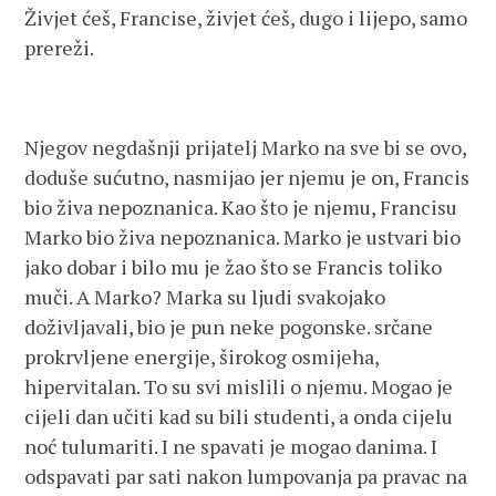
Živjet ćeš, Francise, živjet ćeš, dugo i lijepo, samo
prereži.
Njegov negdašnji prijatelj Marko na sve bi se ovo,
doduše sućutno, nasmijao jer njemu je on, Francis
bio živa nepoznanica. Kao što je njemu, Francisu
Marko bio živa nepoznanica. Marko je ustvari bio
jako dobar i bilo mu je žao što se Francis toliko
muči. A Marko? Marka su ljudi svakojako
doživljavali, bio je pun neke pogonske. srčane
prokrvljene energije, širokog osmijeha,
hipervitalan. To su svi mislili o njemu. Mogao je
cijeli dan učiti kad su bili studenti, a onda cijelu
noć tulumariti. I ne spavati je mogao danima. I
odspavati par sati nakon lumpovanja pa pravac na