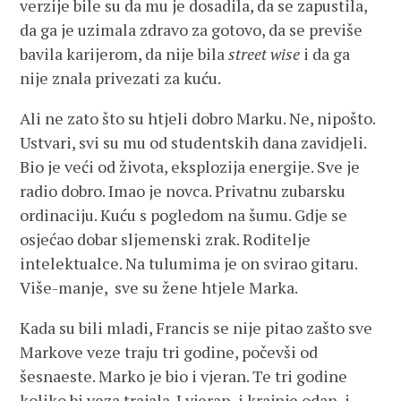
verzije bile su da mu je dosadila, da se zapustila,
da ga je uzimala zdravo za gotovo, da se previše
bavila karijerom, da nije bila
street wise
i da ga
nije znala privezati za kuću.
Ali ne zato što su htjeli dobro Marku. Ne, nipošto.
Ustvari, svi su mu od studentskih dana zavidjeli.
Bio je veći od života, eksplozija energije. Sve je
radio dobro. Imao je novca. Privatnu zubarsku
ordinaciju. Kuću s pogledom na šumu. Gdje se
osjećao dobar sljemenski zrak. Roditelje
intelektualce. Na tulumima je on svirao gitaru.
Više-manje, sve su žene htjele Marka.
Kada su bili mladi, Francis se nije pitao zašto sve
Markove veze traju tri godine, počevši od
šesnaeste. Marko je bio i vjeran. Te tri godine
koliko bi veza trajala. I vjeran, i krajnje odan, i