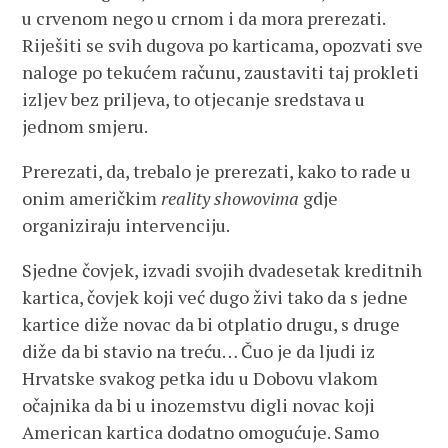
u crvenom nego u crnom i da mora prerezati.
Riješiti se svih dugova po karticama, opozvati sve
naloge po tekućem računu, zaustaviti taj prokleti
izljev bez priljeva, to otjecanje sredstava u
jednom smjeru.
Prerezati, da, trebalo je prerezati, kako to rade u
onim američkim
reality showovima
gdje
organiziraju intervenciju.
Sjedne čovjek, izvadi svojih dvadesetak kreditnih
kartica, čovjek koji već dugo živi tako da s jedne
kartice diže novac da bi otplatio drugu, s druge
diže da bi stavio na treću… Čuo je da ljudi iz
Hrvatske svakog petka idu u Dobovu vlakom
očajnika da bi u inozemstvu digli novac koji
American kartica dodatno omogućuje. Samo