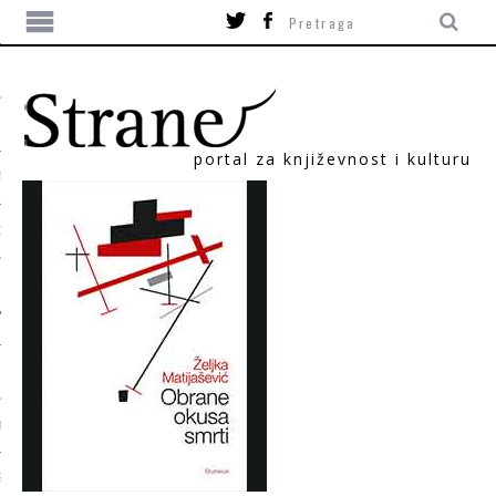
portal za književnost i kulturu
TIKA
ORI
T
SUM