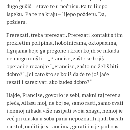
dugo gušiš – stave te u pećnicu. Pa te lijepo
ispeku. Pa te na kraju – lijepo požderu. Da,
požderu.
Prerezati, treba prerezati. Prerezati kontakt s tim
prokletim polipima, hobotnicama, oktopusima,
lignjama koje ga progone i kraci kojih se nikada
ne mogu uništiti. „Francise, zašto se bojiš
operacije rezanja?“„Francise, zašto ne želiš biti
dobro?“„Jel zato što se bojiš da će te još jače
rezati i zarezivati ako budeš dobro?“
Hajde, Francise, govorio je sebi, makni taj teret s
pleća, Atlasu moj, ne boj se, samo rasti, samo cvati
i nemoj nikada više rasipati svoju snagu, nemoj je
već pri ulasku u sobu punu nepoznatih ljudi bacati
na stol, nuditi je strancima, gurati im je pod nas.