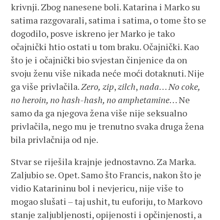
krivnji. Zbog nanesene boli. Katarina i Marko su
satima razgovarali, satima i satima, o tome što se
dogodilo, posve iskreno jer Marko je tako
očajnički htio ostati u tom braku. Očajnički. Kao
što je i očajnički bio svjestan činjenice da on
svoju ženu više nikada neće moći dotaknuti. Nije
ga više privlačila.
Zero,
zip
,
zilch
,
nada
…
No coke,
no heroin, no hash-hash, no amphetamine
… Ne
samo da ga njegova žena više nije seksualno
privlačila, nego mu je trenutno svaka druga žena
bila privlačnija od nje.
Stvar se riješila krajnje jednostavno. Za Marka.
Zaljubio se. Opet. Samo što Francis, nakon što je
vidio Katarininu bol i nevjericu, nije više to
mogao slušati – taj ushit, tu euforiju, to Markovo
stanje zaljubljenosti, opijenosti i opčinjenosti, a