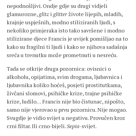
nepodnošljivi. Ondje gdje su drugi vidjeli
glamurozne,
glitz
i
glitter
živote lijepih, mladih,
krajnje uspješnih, modno stiliziranih ljudi, s
nekoliko primjeraka isto tako savršene i modno
stilizirane djece Francis je uvijek pomišljao na to
kako su fragilni ti ljudi i kako se njihova sadašnja
sreća u trenutku može prometnuti u nesreću.
Tada se otkrije druga pozornica: ovisnici o
alkoholu, opijatima, svim drogama, ljubavnica i
ljubavnika koliko hoćeš, posjeti prostitutkama,
živčani slomovi, psihičke krize, trajne psihičke
krize, ludilo… Francis nije bio čistunac, nipošto,
samo nije vjerovao u prvu pozornicu. Nije mogao.
Svugdje je vidio svijet u negativu. Provučen kroz
crni filtar. Ili crno-bijeli.
Sepia
-svijet.