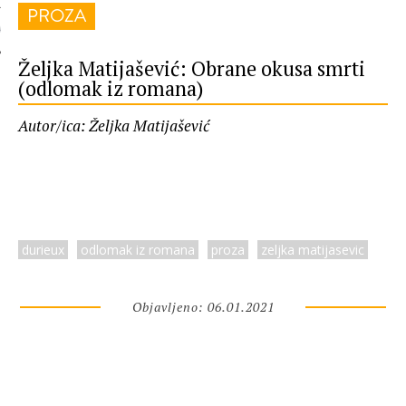
PROZA
 AUTORA
Željka Matijašević: Obrane okusa smrti
(odlomak iz romana)
Autor/ica: Željka Matijašević
durieux
odlomak iz romana
proza
zeljka matijasevic
Objavljeno: 06.01.2021