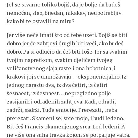
Jel se stvarno toliko bojiš, da je bolje da budeš
nemoćan, slab, bijedan, nikakav, neupotrebljiv
kako bi te ostavili na miru?
Jer više neće imati što od tebe uzeti. Bojiš se biti
dobro jer će zahtjevi drugih biti veći, ako budeš
dobro. Pa si odlučio da ćeš biti loše. Jer sa svakim
tvojim napretkom, svakim djelićem tvojeg
veličanstvenog sjaja raste i ona hobotnica, i
krakovi joj se umnožavaju – eksponencijalno. Iz
jednog narastu dva, iz dva četiri, iz četiri
šesnaest, iz šesnaest… nepregledno polje
zasijanih i odrađenih zahtjeva. Radi, odradi,
zadrži, sadrži. Tuđe emocije. Prerezati, treba
prerezati. Skameni se, srce moje, i budi ledeno.
Bit ćeš Francis okamenjenog srca. Led ledeni. A
ne više ona suha travka kojom se potpaljuje vatra.