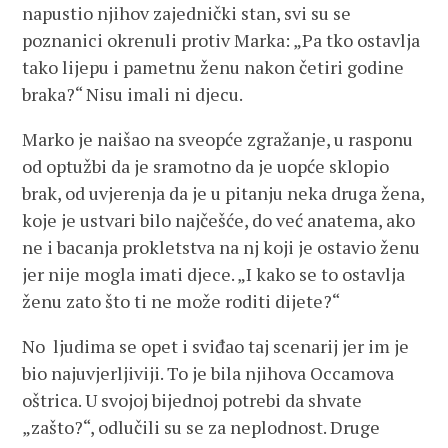
napustio njihov zajednički stan, svi su se
poznanici okrenuli protiv Marka: „Pa tko ostavlja
tako lijepu i pametnu ženu nakon četiri godine
braka?“ Nisu imali ni djecu.
Marko je naišao na sveopće zgražanje, u rasponu
od optužbi da je sramotno da je uopće sklopio
brak, od uvjerenja da je u pitanju neka druga žena,
koje je ustvari bilo najčešće, do već anatema, ako
ne i bacanja prokletstva na nj koji je ostavio ženu
jer nije mogla imati djece. „I kako se to ostavlja
ženu zato što ti ne može roditi dijete?“
No ljudima se opet i sviđao taj scenarij jer im je
bio najuvjerljiviji. To je bila njihova Occamova
oštrica. U svojoj bijednoj potrebi da shvate
„zašto?“, odlučili su se za neplodnost. Druge