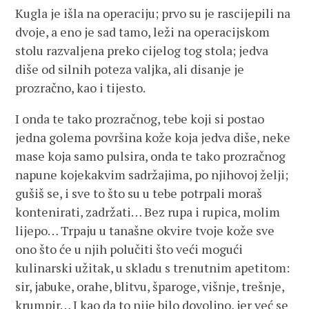
Kugla je išla na operaciju; prvo su je rascijepili na
dvoje, a eno je sad tamo, leži na operacijskom
stolu razvaljena preko cijelog tog stola; jedva
diše od silnih poteza valjka, ali disanje je
prozračno, kao i tijesto.
I onda te tako prozračnog, tebe koji si postao
jedna golema površina kože koja jedva diše, neke
mase koja samo pulsira, onda te tako prozračnog
napune kojekakvim sadržajima, po njihovoj želji;
gušiš se, i sve to što su u tebe potrpali moraš
kontenirati, zadržati… Bez rupa i rupica, molim
lijepo… Trpaju u tanašne okvire tvoje kože sve
ono što će u njih polučiti što veći mogući
kulinarski užitak, u skladu s trenutnim apetitom:
sir, jabuke, orahe, blitvu, šparoge, višnje, trešnje,
krumpir… I kao da to nije bilo dovoljno, jer već se