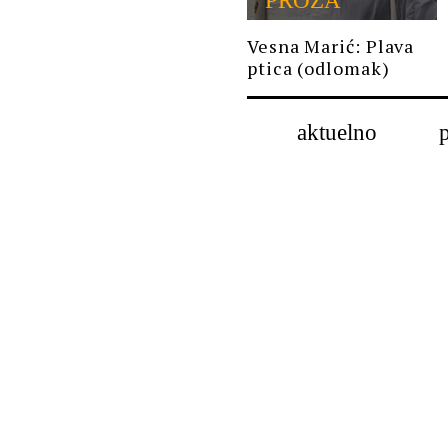
PROZA
Vesna Marić: Plava
ptica (odlomak)
aktuelno