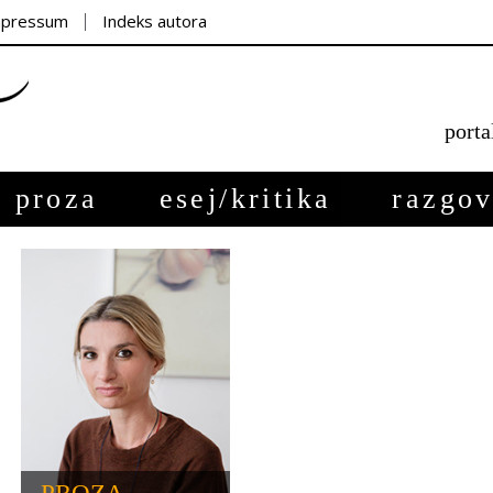
mpressum
Indeks autora
porta
proza
esej/kritika
razgov