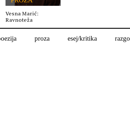
PROZA
Vesna Marić:
Ravnoteža
poezija
proza
esej/kritika
razgo