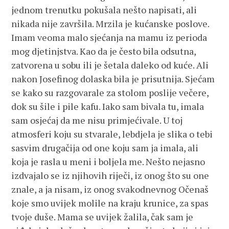
jednom trenutku pokušala nešto napisati, ali
nikada nije završila. Mrzila je kućanske poslove.
Imam veoma malo sjećanja na mamu iz perioda
mog djetinjstva. Kao da je često bila odsutna,
zatvorena u sobu ili je šetala daleko od kuće. Ali
nakon Josefinog dolaska bila je prisutnija. Sjećam
se kako su razgovarale za stolom poslije večere,
dok su šile i pile kafu. Iako sam bivala tu, imala
sam osjećaj da me nisu primjećivale. U toj
atmosferi koju su stvarale, lebdjela je slika o tebi
sasvim drugačija od one koju sam ja imala, ali
koja je rasla u meni i boljela me. Nešto nejasno
izdvajalo se iz njihovih riječi, iz onog što su one
znale, a ja nisam, iz onog svakodnevnog Očenaš
koje smo uvijek molile na kraju krunice, za spas
tvoje duše. Mama se uvijek žalila, čak sam je