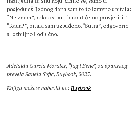
naslijedila tu silu koju, činilo se, samo ti
posjeduješ. Jednog dana sam te to izravno upitala:
“Ne znam”, rekao si mi, “morat ćemo provjeriti.”
“Kada?”, pitala sam uzbuđeno. “Sutra”, odgovorio
si ozbiljno i odlučno.
Adelaida García Morales, “Jug i Bene”, sa španskog
prevela Sanela Sofić, Buybook, 2025.
Knjigu možete nabaviti na:
Buybook