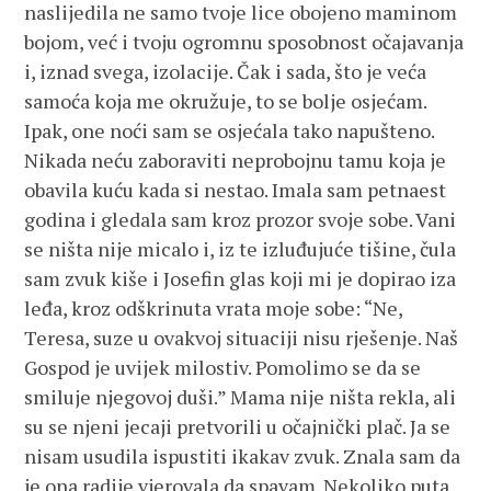
naslijedila ne samo tvoje lice obojeno maminom
bojom, već i tvoju ogromnu sposobnost očajavanja
i, iznad svega, izolacije. Čak i sada, što je veća
samoća koja me okružuje, to se bolje osjećam.
Ipak, one noći sam se osjećala tako napušteno.
Nikada neću zaboraviti neprobojnu tamu koja je
obavila kuću kada si nestao. Imala sam petnaest
godina i gledala sam kroz prozor svoje sobe. Vani
se ništa nije micalo i, iz te izluđujuće tišine, čula
sam zvuk kiše i Josefin glas koji mi je dopirao iza
leđa, kroz odškrinuta vrata moje sobe: “Ne,
Teresa, suze u ovakvoj situaciji nisu rješenje. Naš
Gospod je uvijek milostiv. Pomolimo se da se
smiluje njegovoj duši.” Mama nije ništa rekla, ali
su se njeni jecaji pretvorili u očajnički plač. Ja se
nisam usudila ispustiti ikakav zvuk. Znala sam da
je ona radije vjerovala da spavam. Nekoliko puta