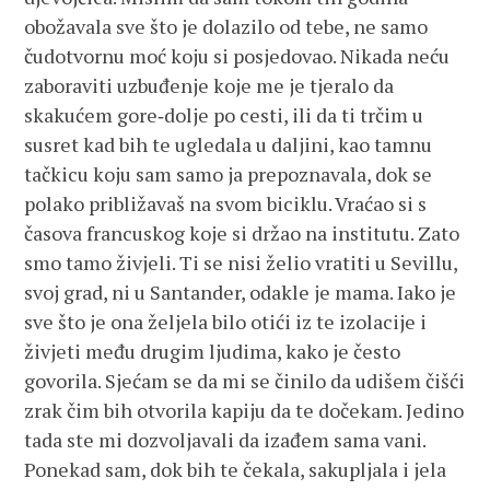
obožavala sve što je dolazilo od tebe, ne samo
čudotvornu moć koju si posjedovao. Nikada neću
zaboraviti uzbuđenje koje me je tjeralo da
skakućem gore‑dolje po cesti, ili da ti trčim u
susret kad bih te ugledala u daljini, kao tamnu
tačkicu koju sam samo ja prepoznavala, dok se
polako približavaš na svom biciklu. Vraćao si s
časova francuskog koje si držao na institutu. Zato
smo tamo živjeli. Ti se nisi želio vratiti u Sevillu,
svoj grad, ni u Santander, odakle je mama. Iako je
sve što je ona željela bilo otići iz te izolacije i
živjeti među drugim ljudima, kako je često
govorila. Sjećam se da mi se činilo da udišem čišći
zrak čim bih otvorila kapiju da te dočekam. Jedino
tada ste mi dozvoljavali da izađem sama vani.
Ponekad sam, dok bih te čekala, sakupljala i jela