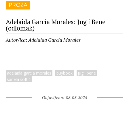
PROZA
 AUTORA
Adelaida García Morales: Jug i Bene
(odlomak)
Autor/ica: Adelaida García Morales
adelaida garcia morales
buybook
jug i bene
sanela softić
Objavljeno: 08.03.2025