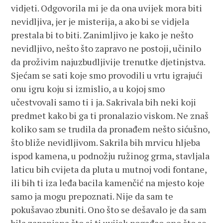
vidjeti. Odgovorila mi je da ona uvijek mora biti
nevidljiva, jer je misterija, a ako bi se vidjela
prestala bi to biti. Zanimljivo je kako je nešto
nevidljivo, nešto što zapravo ne postoji, učinilo
da proživim najuzbudljivije trenutke djetinjstva.
Sjećam se sati koje smo provodili u vrtu igrajući
onu igru koju si izmislio, a u kojoj smo
učestvovali samo ti i ja. Sakrivala bih neki koji
predmet kako bi ga ti pronalazio viskom. Ne znaš
koliko sam se trudila da pronađem nešto sićušno,
što bliže nevidljivom. Sakrila bih mrvicu hljeba
ispod kamena, u podnožju ružinog grma, stavljala
laticu bih cvijeta da pluta u mutnoj vodi fontane,
ili bih ti iza leđa bacila kamenčić na mjesto koje
samo ja mogu prepoznati. Nije da sam te
pokušavao zbuniti. Ono što se dešavalo je da sam