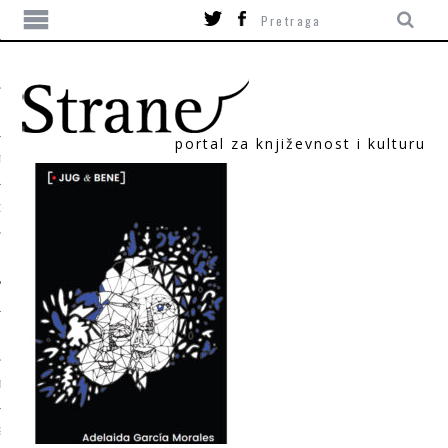
portal za književnost i kulturu
TIKA
ORI
T
SUM