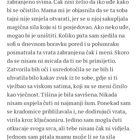
zabranjeno svima. Čak nisi želio da iko uđe kako
bi se očistilo. Mama mi je objasnila da se ta soba
tajni nije smjela otvarati, jer se u njoj sakupljala
magična sila koju si ti posjedovao. Ako neko uđe,
mogao bi je uništiti. Koliko puta sam sjedila na
sofi u dnevnom boravku pored i u polumraku
posmatrala ta vrata zabranjena čak i meni. Skoro
da se nisam ni micala da ti ne bi primijetio.
Zatvorila bih oči i usredotočila se ne bih li
uhvatila bilo kakav zvuk iz te sobe, gdje si ti
vježbao sa viskom satima, koji su se meni činilo
kao vječnost. Tišina je bila savršena. Nikada
nisam uspjela čuti ni najmanji šum. Ponekad sam
se kradomice približavala i, ne dodirujući vrata,
virila kroz ključaonicu. Jedino sam mogla čuti
otkucaje svoga srca, ali tebe nisam čak ni vidjela.
Jednom sam pitala mamu može li se ta sila