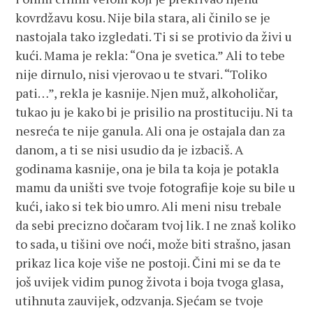
kovrdžavu kosu. Nije bila stara, ali činilo se je
nastojala tako izgledati. Ti si se protivio da živi u
kući. Mama je rekla: “Ona je svetica.” Ali to tebe
nije dirnulo, nisi vjerovao u te stvari. “Toliko
pati…”, rekla je kasnije. Njen muž, alkoholičar,
tukao ju je kako bi je prisilio na prostituciju. Ni ta
nesreća te nije ganula. Ali ona je ostajala dan za
danom, a ti se nisi usudio da je izbaciš. A
godinama kasnije, ona je bila ta koja je potakla
mamu da uništi sve tvoje fotografije koje su bile u
kući, iako si tek bio umro. Ali meni nisu trebale
da sebi precizno dočaram tvoj lik. I ne znaš koliko
to sada, u tišini ove noći, može biti strašno, jasan
prikaz lica koje više ne postoji. Čini mi se da te
još uvijek vidim punog života i boja tvoga glasa,
utihnuta zauvijek, odzvanja. Sjećam se tvoje