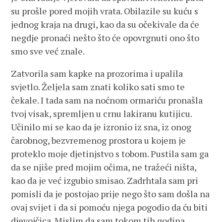
su prošle pored mojih vrata. Obilazile su kuću s
jednog kraja na drugi, kao da su očekivale da će
negdje pronaći nešto što će opovrgnuti ono što
smo sve već znale.
Zatvorila sam kapke na prozorima i upalila
svjetlo. Željela sam znati koliko sati smo te
čekale. I tada sam na noćnom ormariću pronašla
tvoj visak, spremljen u crnu lakiranu kutijicu.
Učinilo mi se kao da je izronio iz sna, iz onog
čarobnog, bezvremenog prostora u kojem je
proteklo moje djetinjstvo s tobom. Pustila sam ga
da se njiše pred mojim očima, ne tražeći ništa,
kao da je već izgubio smisao. Zadrhtala sam pri
pomisli da je postojao prije nego što sam došla na
ovaj svijet i da si pomoću njega pogodio da ću biti
djevojčica. Mislim da sam tokom tih godina