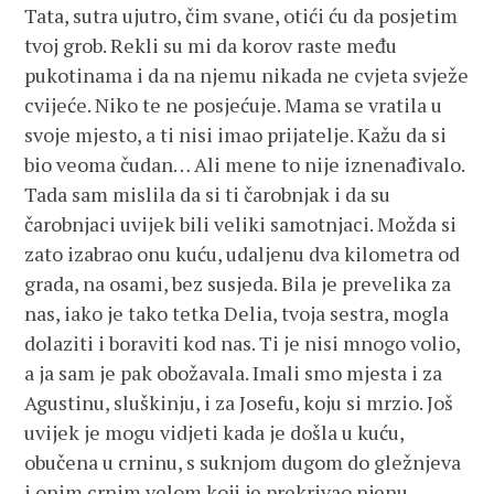
Tata, sutra ujutro, čim svane, otići ću da posjetim
tvoj grob. Rekli su mi da korov raste među
pukotinama i da na njemu nikada ne cvjeta svježe
cvijeće. Niko te ne posjećuje. Mama se vratila u
svoje mjesto, a ti nisi imao prijatelje. Kažu da si
bio veoma čudan… Ali mene to nije iznenađivalo.
Tada sam mislila da si ti čarobnjak i da su
čarobnjaci uvijek bili veliki samotnjaci. Možda si
zato izabrao onu kuću, udaljenu dva kilometra od
grada, na osami, bez susjeda. Bila je prevelika za
nas, iako je tako tetka Delia, tvoja sestra, mogla
dolaziti i boraviti kod nas. Ti je nisi mnogo volio,
a ja sam je pak obožavala. Imali smo mjesta i za
Agustinu, sluškinju, i za Josefu, koju si mrzio. Još
uvijek je mogu vidjeti kada je došla u kuću,
obučena u crninu, s suknjom dugom do gležnjeva
i onim crnim velom koji je prekrivao njenu