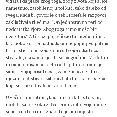
viđala i da plače zbog toga, zbog života koji si joj
nametnuo, zarobljenoj u toj kući tako daleko od
svega. Kada bi govorile o tebi, Josefa je razgovor
zaključivala riječima: “On jednostavno pati od
nedostatka vjere. Zbog toga samo može biti
nesretan.” A ti si se pojavljivao tu, među njima,
kao neko ko trpi nadljudsku i nepojmljivu patnju.
I u toj slici tebi, koju su mi u tvojoj odsutnosti
stvarale, i ja sam osjetila silnu gorčinu. Međutim,
nikada te nisam uspjela ništa pitati o tome, jer
sam u tvojoj prisutnosti, za mene uvijek tako
nježnoj i blistavoj, zaboravljala tu strašnu sjenu
koju su one isticale u tvojoj ličnosti.
U večernjim satima, kada nisam bila s tobom,
motala sam se oko zatvorenih vrata tvoje radne
sobe, a da ti to nisi znao. To je bilo mjesto