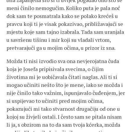
bila zapanjena što si ti uvijek pogađao ono što se
meni činilo nemogućim. Koliko puta je pala noć
dok sam te posmatrala kako se polako krećeš u
pravcu koji ti je visak pokazivao, približavajući se
mjestu koje sam tajno izabrala. Tada sam uranjala
u savršenu tišinu i mir koji su vladali vrtom,
pretvarajući ga u mojim očima, u prizor iz sna.
Možda ti nisi izvodio sva ona nevjerojatna čuda
koja je Josefa pripisivala svecima, o čijim
životima mi je uobičavala čitati naglas. Ali ti si
mogao učiniti nešto što je mene, iako se možda i
nije činilo tako važnim, ispunjavalo čuđenjem, jer
si uspijevao to učiniti pred mojim očima,
pokazujući mi tako stvarnost drugačiju od one u
kojoj su živjeli ostali. I često sam se pitala nisam
li ja, s obzirom na to da sam tvoja kćerka, možda