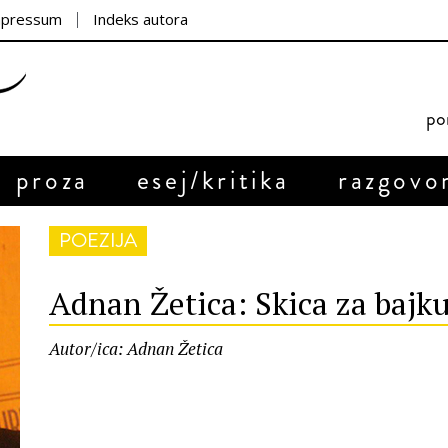
mpressum
Indeks autora
por
proza
esej/kritika
razgovo
POEZIJA
Adnan Žetica: Skica za bajk
Autor/ica: Adnan Žetica