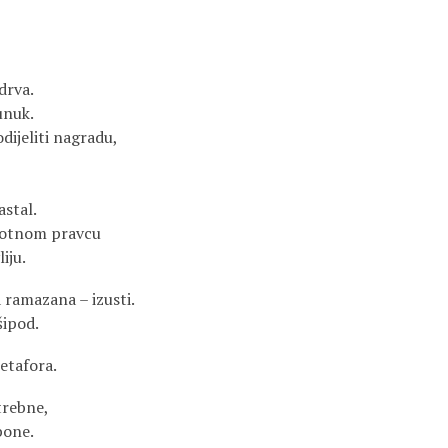
drva.
unuk.
dijeliti nagradu,
astal.
rotnom pravcu
iju.
 ramazana – izusti.
šipod.
etafora.
trebne,
bone.