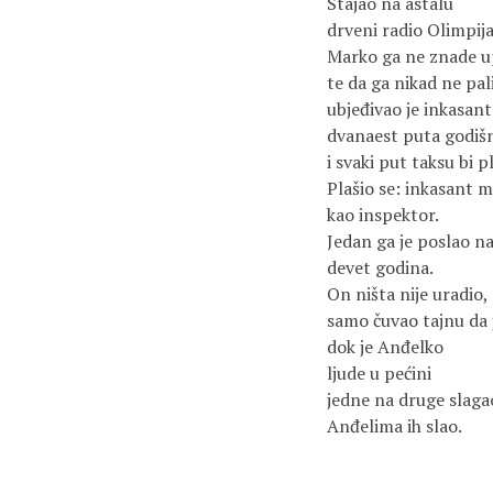
Stajao na astalu
drveni radio Olimpija
Marko ga ne znade up
te da ga nikad ne pal
ubjeđivao je inkasant
dvanaest puta godišn
i svaki put taksu bi p
Plašio se: inkasant 
kao inspektor.
Jedan ga je poslao n
devet godina.
On ništa nije uradio,
samo čuvao tajnu da 
dok je Anđelko
ljude u pećini
jedne na druge slaga
Anđelima ih slao.