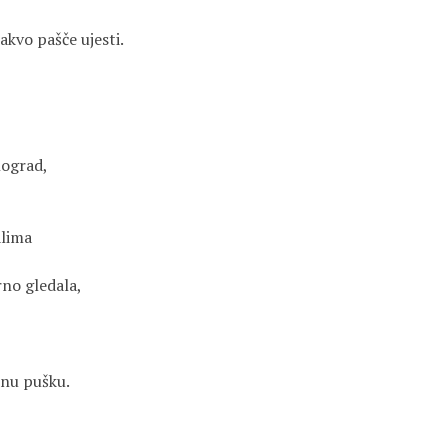
kakvo pašče ujesti.
nograd,
alima
no gledala,
enu pušku.