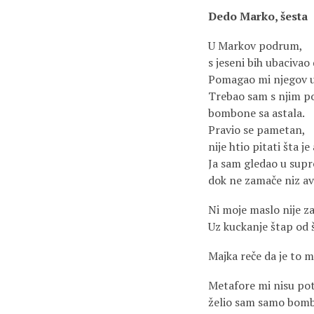
Dedo Marko, šesta
U Markov podrum,
s jeseni bih ubacivao 
Pomagao mi njegov 
Trebao sam s njim po
bombone sa astala.
Pravio se pametan,
nije htio pitati šta je 
Ja sam gledao u sup
dok ne zamače niz avl
Ni moje maslo nije za
Uz kuckanje štap od 
Majka reče da je to m
Metafore mi nisu po
želio sam samo bom