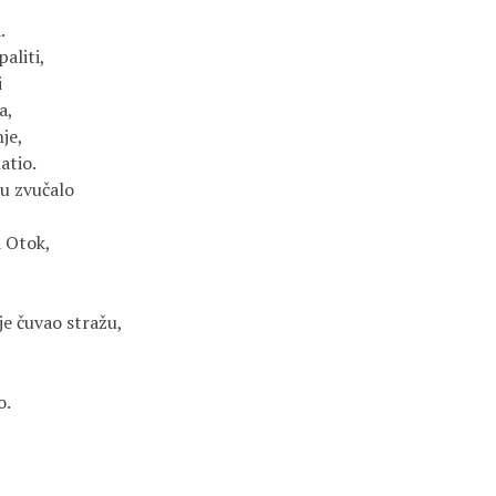
.
aliti,
i
a,
je,
latio.
mu zvučalo
a Otok,
je čuvao stražu,
o.