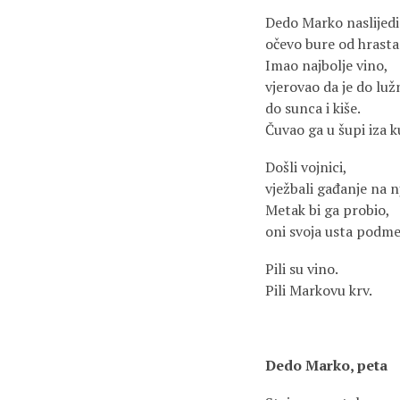
Dedo Marko naslijed
očevo bure od hrasta
Imao najbolje vino,
vjerovao da je do luž
do sunca i kiše.
Čuvao ga u šupi iza k
Došli vojnici,
vježbali gađanje na 
Metak bi ga probio,
oni svoja usta podme
Pili su vino.
Pili Markovu krv.
Dedo Marko, peta