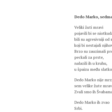
Dedo Marko, sedm
Veliki žuti mravi
pojavili bi se niotkud
bili su agresivniji od
koji bi nestajali nji
Brzo su zauzimali pro
peckali za prste,
nalazili ih u kruhu,
u špaizu među slatk
Dedo Marko nije mrz
sem velike žute mrav
Zvali smo ih Švabama
Dedo Marko ih zvao
Srbi.