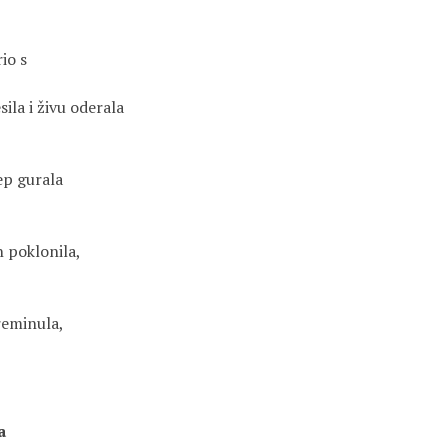
io s
ila i živu oderala
ep gurala
n poklonila,
reminula,
a