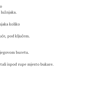
io
 lužnjaka.
njaka koliko
uće, pod ključem.
njegovom buretu.
tali ispod rupe mjesto bukare.