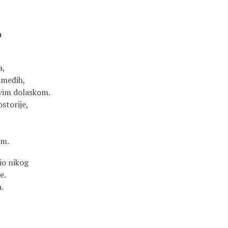
a
a,
 smeđih,
hovim dolaskom.
storije,
om.
io nikog
e.
.