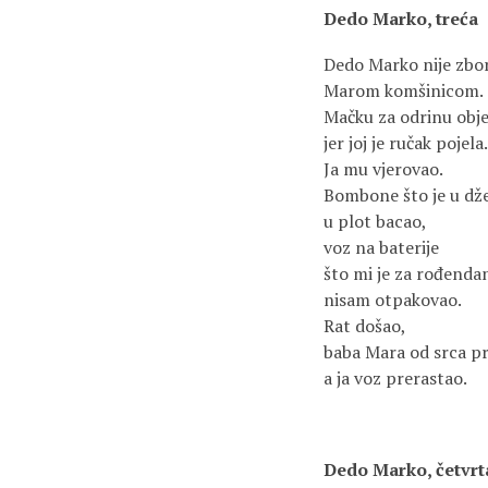
Dedo Marko, treća
Dedo Marko nije zbor
Marom komšinicom.
Mačku za odrinu objes
jer joj je ručak pojela.
Ja mu vjerovao.
Bombone što je u dž
u plot bacao,
voz na baterije
što mi je za rođenda
nisam otpakovao.
Rat došao,
baba Mara od srca p
a ja voz prerastao.
Dedo Marko, četvrt