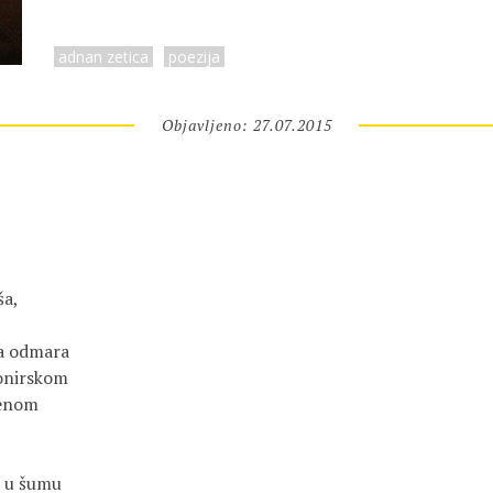
adnan zetica
poezija
Objavljeno: 27.07.2015
ša,
a odmara
ionirskom
venom
e u šumu