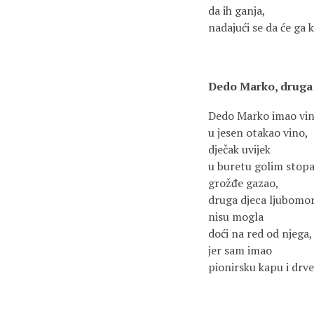
da ih ganja,
nadajući se da će ga 
Dedo Marko, druga
Dedo Marko imao vi
u jesen otakao vino,
dječak uvijek
u buretu golim stop
grožđe gazao,
druga djeca ljubomor
nisu mogla
doći na red od njega,
jer sam imao
pionirsku kapu i drv