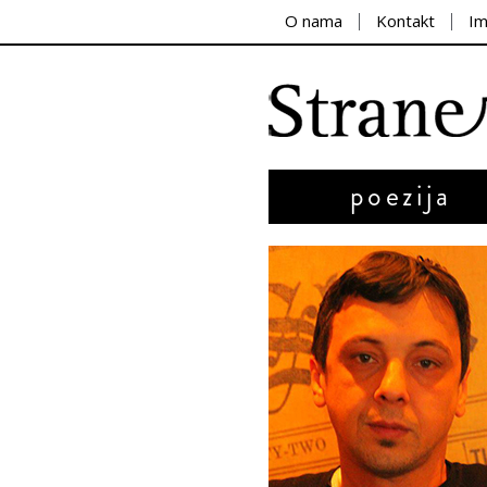
O nama
Kontakt
I
poezija