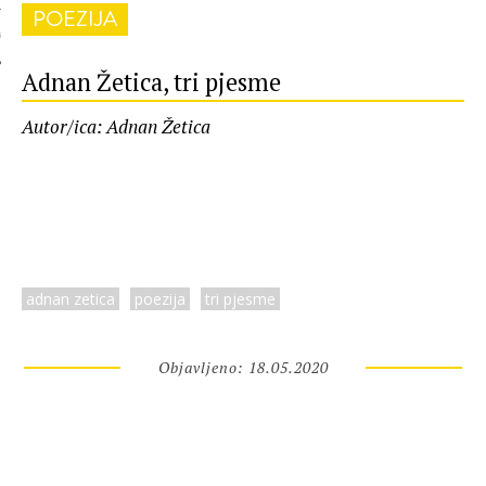
POEZIJA
 AUTORA
Adnan Žetica, tri pjesme
Autor/ica: Adnan Žetica
adnan zetica
poezija
tri pjesme
Objavljeno: 18.05.2020