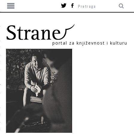
portal za književnost i kulturu
TIKA
ORI
T
SUM