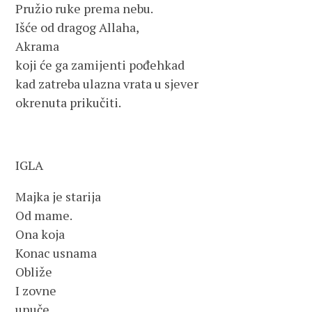
Pružio ruke prema nebu.
Išće od dragog Allaha,
Akrama
koji će ga zamijenti pođehkad
kad zatreba ulazna vrata u sjever
okrenuta prikučiti.
IGLA
Majka je starija
Od mame.
Ona koja
Konac usnama
Obliže
I zovne
unuče