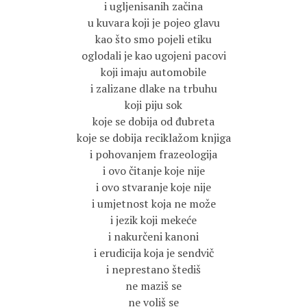
i ugljenisanih začina
u kuvara koji je pojeo glavu
kao što smo pojeli etiku
oglodali je kao ugojeni pacovi
koji imaju automobile
i zalizane dlake na trbuhu
koji piju sok
koje se dobija od đubreta
koje se dobija reciklažom knjiga
i pohovanjem frazeologija
i ovo čitanje koje nije
i ovo stvaranje koje nije
i umjetnost koja ne može
i jezik koji mekeće
i nakurčeni kanoni
i erudicija koja je sendvič
i neprestano štediš
ne maziš se
ne voliš se