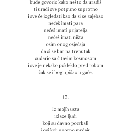
bude govorio kako nešto da uradiš
ti uradi sve potpuno suprotno
i sve će izgledati kao da si se zajebao
nećeš imati para
nećeš imati prijatelja
nećeš imati ništa
osim onog osjećaja
da si se bar na trenutak
sudario sa čitavim kosmosom
i sve je nekako pokleklo pred tobom
čak se i bog upišao u gaće.
13.
Iz mojih usta
izlaze ljudi
koji su davno pocrkali
i ovi koji uporno mrdaju