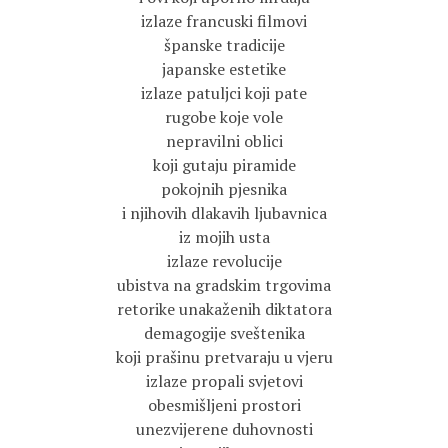
izlaze francuski filmovi
španske tradicije
japanske estetike
izlaze patuljci koji pate
rugobe koje vole
nepravilni oblici
koji gutaju piramide
pokojnih pjesnika
i njihovih dlakavih ljubavnica
iz mojih usta
izlaze revolucije
ubistva na gradskim trgovima
retorike unakaženih diktatora
demagogije sveštenika
koji prašinu pretvaraju u vjeru
izlaze propali svjetovi
obesmišljeni prostori
unezvijerene duhovnosti