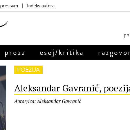
mpressum
Indeks autora
por
proza
esej/kritika
razgovo
POEZIJA
Aleksandar Gavranić, poezij
Autor/ica: Aleksandar Gavranić