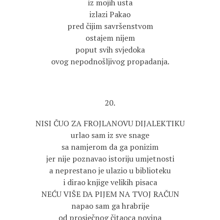
iz mojih usta
izlazi Pakao
pred čijim savršenstvom
ostajem nijem
poput svih svjedoka
ovog nepodnošljivog propadanja.
20.
NISI ČUO ZA FROJLANOVU DIJALEKTIKU
urlao sam iz sve snage
sa namjerom da ga ponizim
jer nije poznavao istoriju umjetnosti
a neprestano je ulazio u biblioteku
i dirao knjige velikih pisaca
NEĆU VIŠE DA PIJEM NA TVOJ RAČUN
napao sam ga hrabrije
od prosječnog čitaoca novina