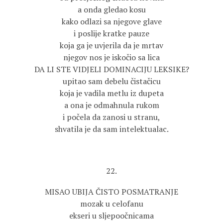
a onda gledao kosu
kako odlazi sa njegove glave
i poslije kratke pauze
koja ga je uvjerila da je mrtav
njegov nos je iskočio sa lica
DA LI STE VIDJELI DOMINACIJU LEKSIKE?
upitao sam debelu čistačicu
koja je vadila metlu iz dupeta
a ona je odmahnula rukom
i počela da zanosi u stranu,
shvatila je da sam intelektualac.
22.
MISAO UBIJA ČISTO POSMATRANJE
mozak u celofanu
ekseri u sljepoočnicama