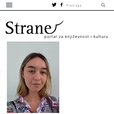
portal za književnost i kulturu
TIKA
ORI
T
SUM