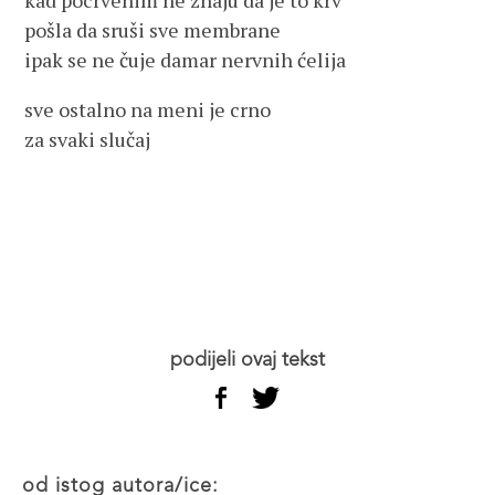
kad pocrvenim ne znaju da je to krv
pošla da sruši sve membrane
ipak se ne čuje damar nervnih ćelija
sve ostalno na meni je crno
za svaki slučaj
podijeli ovaj tekst
od istog autora/ice: