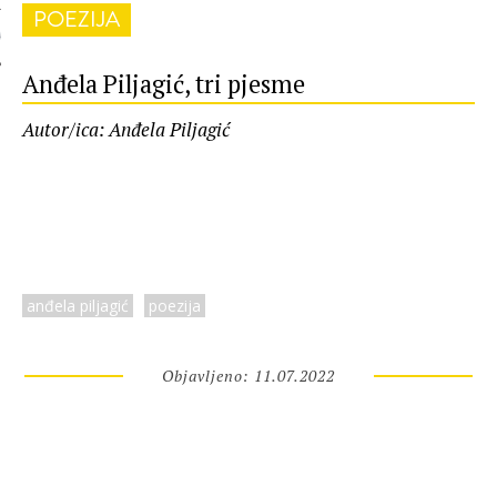
POEZIJA
 AUTORA
Anđela Piljagić, tri pjesme
Autor/ica: Anđela Piljagić
anđela piljagić
poezija
Objavljeno: 11.07.2022