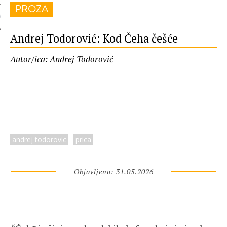
PROZA
 AUTORA
Andrej Todorović: Kod Čeha češće
Autor/ica: Andrej Todorović
andrej todorovic
prica
Objavljeno: 31.05.2026