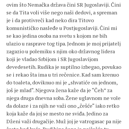
ovim što Nemačka država čini SR Jugoslaviji. Čini
se da Tita voli više nego naši dedovi, a spreman
je i da protivreči kad neko dira Titovo
komunističko nasleđe u Postjugoslaviji. Čini mi
se kao jedina osoba na svetu s kojom ne bih
ulazio u rasprave tog tipa. Jednom je moj prijatelj
zagazio u polemiku s njim oko državnog lidera
koji je vladao Srbijom i SR Jugoslavijom
devedesetih. Rudika je suptilno izbegao, povukao
se i rekao šta ima u tri rečenice. Kad sam krenuo
do toaleta, doviknuo mi je „shvatiće on jednom,
još je mlad“. Njegova žena kaže da je “Čeh” za
njega druga dnevna soba. Žene uglavnom ne vole
da dolaze i za njih ne važi ono „češće“ iako retko
koja kaže da joj se mesto ne sviđa. Jedino za
Dženi važi drugačije. Muž joj je vatrogasac pa nije