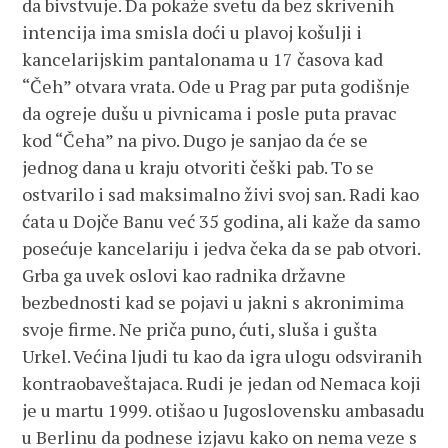
da bivstvuje. Da pokaže svetu da bez skrivenih
intencija ima smisla doći u plavoj košulji i
kancelarijskim pantalonama u 17 časova kad
“Čeh” otvara vrata. Ode u Prag par puta godišnje
da ogreje dušu u pivnicama i posle puta pravac
kod “Čeha” na pivo. Dugo je sanjao da će se
jednog dana u kraju otvoriti češki pab. To se
ostvarilo i sad maksimalno živi svoj san. Radi kao
ćata u Dojče Banu već 35 godina, ali kaže da samo
posećuje kancelariju i jedva čeka da se pab otvori.
Grba ga uvek oslovi kao radnika državne
bezbednosti kad se pojavi u jakni s akronimima
svoje firme. Ne priča puno, ćuti, sluša i gušta
Urkel. Većina ljudi tu kao da igra ulogu odsviranih
kontraobaveštajaca. Rudi je jedan od Nemaca koji
je u martu 1999. otišao u Jugoslovensku ambasadu
u Berlinu da podnese izjavu kako on nema veze s