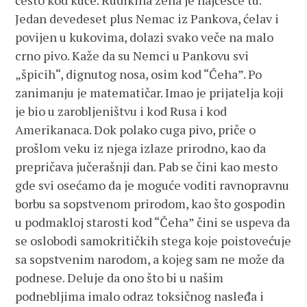
često kod kuće. Rudikina žena je najčešće tu.
Jedan devedeset plus Nemac iz Pankova, ćelav i
povijen u kukovima, dolazi svako veče na malo
crno pivo. Kaže da su Nemci u Pankovu svi
„špicih“, dignutog nosa, osim kod “Čeha”. Po
zanimanju je matematičar. Imao je prijatelja koji
je bio u zarobljeništvu i kod Rusa i kod
Amerikanaca. Dok polako cuga pivo, priče o
prošlom veku iz njega izlaze prirodno, kao da
prepričava jučerašnji dan. Pab se čini kao mesto
gde svi osećamo da je moguće voditi ravnopravnu
borbu sa sopstvenom prirodom, kao što gospodin
u podmakloj starosti kod “Čeha” čini se uspeva da
se oslobodi samokritičkih stega koje poistovećuje
sa sopstvenim narodom, a kojeg sam ne može da
podnese. Deluje da ono što bi u našim
podnebljima imalo odraz toksičnog nasleđa i