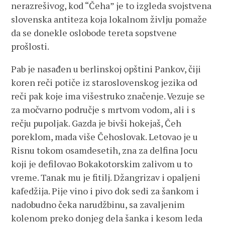
nerazrešivog, kod “Čeha” je to izgleda svojstvena
slovenska antiteza koja lokalnom življu pomaže
da se donekle oslobode tereta sopstvene
prošlosti.
Pab je nasađen u berlinskoj opštini Pankov, čiji
koren reči potiče iz staroslovenskog jezika od
reči pak koje ima višestruko značenje. Vezuje se
za močvarno područje s mrtvom vodom, ali i s
rečju pupoljak. Gazda je bivši hokejaš, Čeh
poreklom, mada više Čehoslovak. Letovao je u
Risnu tokom osamdesetih, zna za delfina Jocu
koji je defilovao Bokakotorskim zalivom u to
vreme. Tanak mu je fitilj. Džangrizav i opaljeni
kafedžija. Pije vino i pivo dok sedi za šankom i
nadobudno čeka narudžbinu, sa zavaljenim
kolenom preko donjeg dela šanka i kesom leda