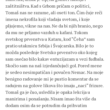
zaštitništva. Kad s Grbom pričam o politici,
Tomaš nas ne razume, ali oseti ton. Čim čuje reči
imena nekrofila koji vladaju svetom, i koje
pljujemo, vikne na nas. Ne da bi njih branio, nego
da mu ne prljamo vazduh u kafani. Tokom
svetskog prvenstva u Kataru, kod “Čeha” sam
pratio utakmicu Srbija i Švajcarska. Bilo je to
možda poslednje Svetsko prvenstvo oko kojeg
sam osećao bilo kakav entuzijazam u vezi fudbala.
Skočio sam na naš izjedančujući gol. Pored mene
je sedeo nesimpatičan i povučen Nemac. Na moje
benigno radovanje mi je pustio komentar da se
radujem na golove likova što imaju „naci“ frizure.
Tomaš ga je čuo, usledila je opaka lekcija u
manirima i ponašanju. Nisam imao šta više da
dodam osim da se potrudim da prihvatim