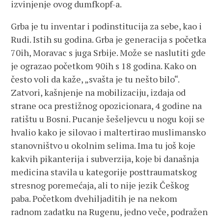
izvinjenje ovog dumfkopf-a.
Grba je tu inventar i podinstitucija za sebe, kao i
Rudi. Istih su godina. Grba je generacija s početka
70ih, Moravac s juga Srbije. Može se naslutiti gde
je ograzao početkom 90ih s 18 godina. Kako on
često voli da kaže, „svašta je tu nešto bilo“.
Zatvori, kašnjenje na mobilizaciju, izdaja od
strane oca prestižnog opozicionara, 4 godine na
ratištu u Bosni. Pucanje šešeljevcu u nogu koji se
hvalio kako je silovao i maltertirao muslimansko
stanovništvo u okolnim selima. Ima tu još koje
kakvih pikanterija i subverzija, koje bi današnja
medicina stavila u kategorije posttraumatskog
stresnog poremećaja, ali to nije jezik Češkog
paba. Početkom dvehiljaditih je na nekom
radnom zadatku na Rugenu, jedno veče, podražen