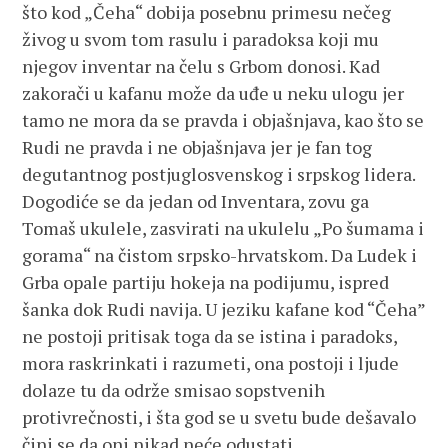
što kod „Čeha“ dobija posebnu primesu nečeg
živog u svom tom rasulu i paradoksa koji mu
njegov inventar na čelu s Grbom donosi. Kad
zakorači u kafanu može da uđe u neku ulogu jer
tamo ne mora da se pravda i objašnjava, kao što se
Rudi ne pravda i ne objašnjava jer je fan tog
degutantnog postjuglosvenskog i srpskog lidera.
Dogodiće se da jedan od Inventara, zovu ga
Tomaš ukulele, zasvirati na ukulelu „Po šumama i
gorama“ na čistom srpsko-hrvatskom. Da Ludek i
Grba opale partiju hokeja na podijumu, ispred
šanka dok Rudi navija. U jeziku kafane kod “Čeha”
ne postoji pritisak toga da se istina i paradoks,
mora raskrinkati i razumeti, ona postoji i ljude
dolaze tu da održe smisao sopstvenih
protivrečnosti, i šta god se u svetu bude dešavalo
čini se da oni nikad neće odustati.