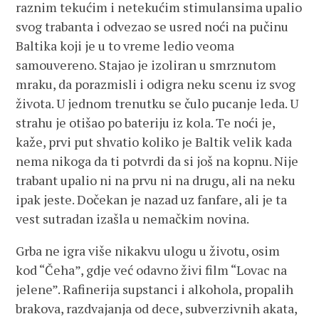
raznim tekućim i netekućim stimulansima upalio
svog trabanta i odvezao se usred noći na pučinu
Baltika koji je u to vreme ledio veoma
samouvereno. Stajao je izoliran u smrznutom
mraku, da porazmisli i odigra neku scenu iz svog
života. U jednom trenutku se čulo pucanje leda. U
strahu je otišao po bateriju iz kola. Te noći je,
kaže, prvi put shvatio koliko je Baltik velik kada
nema nikoga da ti potvrdi da si još na kopnu. Nije
trabant upalio ni na prvu ni na drugu, ali na neku
ipak jeste. Dočekan je nazad uz fanfare, ali je ta
vest sutradan izašla u nemačkim novina.
Grba ne igra više nikakvu ulogu u životu, osim
kod “Čeha”, gdje već odavno živi film “Lovac na
jelene”. Rafinerija supstanci i alkohola, propalih
brakova, razdvajanja od dece, subverzivnih akata,