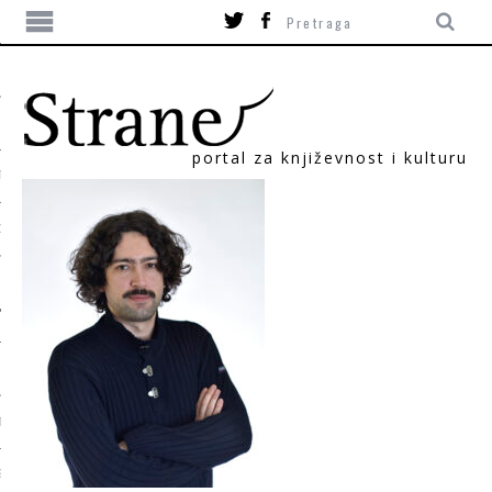
portal za književnost i kulturu
TIKA
ORI
T
SUM