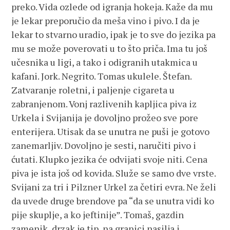
preko. Vida ozlede od igranja hokeja. Kaže da mu
je lekar preporučio da meša vino i pivo. I da je
lekar to stvarno uradio, ipak je to sve do jezika pa
mu se može poverovati u to što priča. Ima tu još
učesnika u ligi, a tako i odigranih utakmica u
kafani. Jork. Negrito. Tomas ukulele. Štefan.
Zatvaranje roletni, i paljenje cigareta u
zabranjenom. Vonj razlivenih kapljica piva iz
Urkela i Svijanija je dovoljno prožeo sve pore
enterijera. Utisak da se unutra ne puši je gotovo
zanemarljiv. Dovoljno je sesti, naručiti pivo i
ćutati. Klupko jezika će odvijati svoje niti. Cena
piva je ista još od kovida. Služe se samo dve vrste.
Svijani za tri i Pilzner Urkel za četiri evra. Ne želi
da uvede druge brendove pa “da se unutra vidi ko
pije skuplje, a ko jeftinije”. Tomaš, gazdin
zamenik, drzak je tip, na granici nasilja i