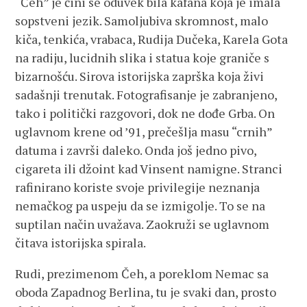
“Čeh” je čini se oduvek bila kafana koja je imala
sopstveni jezik. Samoljubiva skromnost, malo
kiča, tenkića, vrabaca, Rudija Dučeka, Karela Gota
na radiju, lucidnih slika i statua koje graniče s
bizarnošću. Sirova istorijska zaprška koja živi
sadašnji trenutak. Fotografisanje je zabranjeno,
tako i politički razgovori, dok ne dođe Grba. On
uglavnom krene od ’91, prečešlja masu “crnih”
datuma i završi daleko. Onda još jedno pivo,
cigareta ili džoint kad Vinsent namigne. Stranci
rafinirano koriste svoje privilegije neznanja
nemačkog pa uspeju da se izmigolje. To se na
suptilan način uvažava. Zaokruži se uglavnom
čitava istorijska spirala.
Rudi, prezimenom Čeh, a poreklom Nemac sa
oboda Zapadnog Berlina, tu je svaki dan, prosto