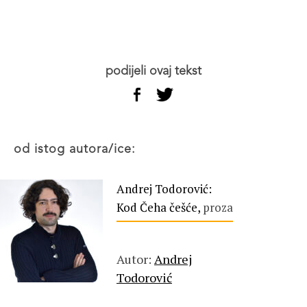
podijeli ovaj tekst
od istog autora/ice:
Andrej Todorović:
Kod Čeha češće,
proza
Autor:
Andrej
Todorović