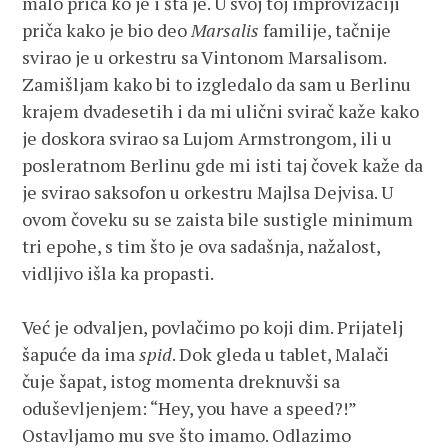
malo priča ko je i šta je. U svoj toj improvizaciji
priča kako je bio deo
Marsalis
familije, tačnije
svirao je u orkestru sa Vintonom Marsalisom.
Zamišljam kako bi to izgledalo da sam u Berlinu
krajem dvadesetih i da mi ulični svirač kaže kako
je doskora svirao sa Lujom Armstrongom, ili u
posleratnom Berlinu gde mi isti taj čovek kaže da
je svirao saksofon u orkestru Majlsa Dejvisa. U
ovom čoveku su se zaista bile sustigle minimum
tri epohe, s tim što je ova sadašnja, nažalost,
vidljivo išla ka propasti.
Već je odvaljen, povlačimo po koji dim. Prijatelj
šapuće da ima
spid
. Dok gleda u tablet, Malači
čuje šapat, istog momenta dreknuvši sa
oduševljenjem: “Hey, you have a speed?!”
Ostavljamo mu sve što imamo. Odlazimo