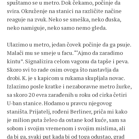
spuštamo se u metro. Dok čekamo, počinje da
svira. Okruženje na stanici na različite načine
reaguje na zvuk. Neko se smeška, neko đuska,
neko namiguje, neko samo nemo gleda.
Ulazimo u metro, jedan čovek počinje da ga psuje.
Malači mu se smeje u facu. “‘Ajmo da zaradimo
kintu”. Signalizira celom vagonu da tapše i peva.
Skoro svi to rade osim ovoga što nastavlja da
drobi. K. je s kapicom u rukama skupljala novac.
Izlazimo posle kratke i nezaboravne metro žurke,
sa skoro 20 evra zarađenih u roku od cirka četiri
U-ban stanice. Hodamo u pravcu njegovog
staništa. Prijatelj, rođeni Berliner, priča mi kako
je milion puta želeo da ostane kod kuće, sam sa
sobom i svojim vremenom i svojim mislima, ali
da bi ga, svaki put kada bi od toga odustao, grad