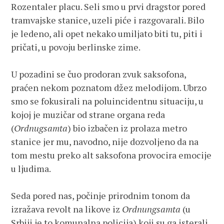
Rozentaler placu. Seli smo u prvi dragstor pored
tramvajske stanice, uzeli piće i razgovarali. Bilo
je ledeno, ali opet nekako umiljato biti tu, piti i
pričati, u povoju berlinske zime.
U pozadini se čuo prodoran zvuk saksofona,
praćen nekom poznatom džez melodijom. Ubrzo
smo se fokusirali na poluincidentnu situaciju, u
kojoj je muzičar od strane organa reda
(
Ordnugsamta
) bio izbačen iz prolaza metro
stanice jer mu, navodno, nije dozvoljeno da na
tom mestu preko alt saksofona provocira emocije
u ljudima.
Seda pored nas, počinje prirodnim tonom da
izražava revolt na likove iz
Ordnungsamta
(u
Srbiji je to komunalna policija) koji su ga isterali.