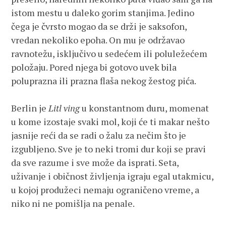
istom mestu u daleko gorim stanjima. Jedino
čega je čvrsto mogao da se drži je saksofon,
vredan nekoliko epoha. On mu je održavao
ravnotežu, isključivo u sedećem ili poluležećem
položaju. Pored njega bi gotovo uvek bila
poluprazna ili prazna flaša nekog žestog pića.
Berlin je
Litl ving
u konstantnom duru, momenat
u kome izostaje svaki mol, koji će ti makar nešto
jasnije reći da se radi o žalu za nečim što je
izgubljeno. Sve je to neki tromi dur koji se pravi
da sve razume i sve može da isprati. Seta,
uživanje i običnost življenja igraju egal utakmicu,
u kojoj produžeci nemaju ograničeno vreme, a
niko ni ne pomišlja na penale.