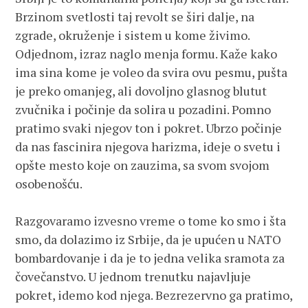
Brzinom svetlosti taj revolt se širi dalje, na
zgrade, okruženje i sistem u kome živimo.
Odjednom, izraz naglo menja formu. Kaže kako
ima sina kome je voleo da svira ovu pesmu, pušta
je preko omanjeg, ali dovoljno glasnog blutut
zvučnika i počinje da solira u pozadini. Pomno
pratimo svaki njegov ton i pokret. Ubrzo počinje
da nas fascinira njegova harizma, ideje o svetu i
opšte mesto koje on zauzima, sa svom svojom
osobenošću.
Razgovaramo izvesno vreme o tome ko smo i šta
smo, da dolazimo iz Srbije, da je upućen u NATO
bombardovanje i da je to jedna velika sramota za
čovečanstvo. U jednom trenutku najavljuje
pokret, idemo kod njega. Bezrezervno ga pratimo,