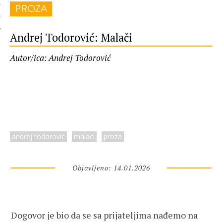
PROZA
 AUTORA
Andrej Todorović: Malači
Autor/ica: Andrej Todorović
andrej todorovic
malaci
proza
Objavljeno: 14.01.2026
Dogovor je bio da se sa prijateljima nađemo na