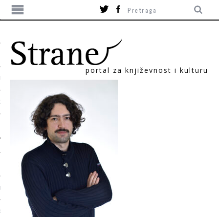
portal za književnost i kulturu
TIKA
ORI
T
SUM