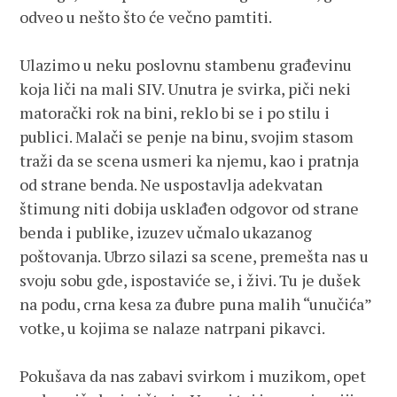
odveo u nešto što će večno pamtiti.
Ulazimo u neku poslovnu stambenu građevinu
koja liči na mali SIV. Unutra je svirka, piči neki
matorački rok na bini, reklo bi se i po stilu i
publici. Malači se penje na binu, svojim stasom
traži da se scena usmeri ka njemu, kao i pratnja
od strane benda. Ne uspostavlja adekvatan
štimung niti dobija usklađen odgovor od strane
benda i publike, izuzev učmalo ukazanog
poštovanja. Ubrzo silazi sa scene, premešta nas u
svoju sobu gde, ispostaviće se, i živi. Tu je dušek
na podu, crna kesa za đubre puna malih “unučića”
votke, u kojima se nalaze natrpani pikavci.
Pokušava da nas zabavi svirkom i muzikom, opet