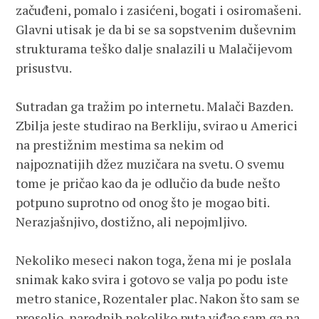
začuđeni, pomalo i zasićeni, bogati i osiromašeni.
Glavni utisak je da bi se sa sopstvenim duševnim
strukturama teško dalje snalazili u Malačijevom
prisustvu.
Sutradan ga tražim po internetu. Malači Bazden.
Zbilja jeste studirao na Berkliju, svirao u Americi
na prestižnim mestima sa nekim od
najpoznatijih džez muzičara na svetu. O svemu
tome je pričao kao da je odlučio da bude nešto
potpuno suprotno od onog što je mogao biti.
Nerazjašnjivo, dostižno, ali nepojmljivo.
Nekoliko meseci nakon toga, žena mi je poslala
snimak kako svira i gotovo se valja po podu iste
metro stanice, Rozentaler plac. Nakon što sam se
preselio, narednih nekoliko puta viđao sam ga na