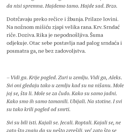
da nisi spremna. Hajdemo tamo. Hajde sad. Brzo.
Dotrčavaju preko rečice i žbunja. Prilaze lovini.
Na nožnom mišiću zjapi velika rana. Krv. Srndać
riče. Doziva. Rika je nepodnošljiva. Šuma
odjekuje. Otac sebe postavlja nad palog srndaća i
posmatra ga, ne bez zadovoljstva.
– Vidi ga. Krije pogled. Zuri u zemlju. Vidi ga, Aleks.
Svi oni gledaju tako u zemlju kad su na nišanu. Mole
joj se, šta li. Mole se za čudo. Kako su samo jadni.
Kako smo ih samo tamanili. Ubijali. Na stotine. I svi
su tako krili pogled od smrti.
Svi su bili isti. Kajali se. Jecali. Roptali. Kajali se, ne
zato što znaju da su nešto zgrešili, već zato što se