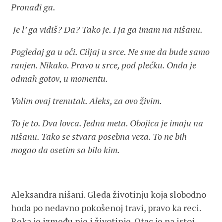
Pronađi ga.
Je l’ ga vidiš? Da? Tako je. I ja ga imam na nišanu.
Pogledaj ga u oči. Ciljaj u srce. Ne sme da bude samo
ranjen. Nikako. Pravo u srce, pod plećku. Onda je
odmah gotov, u momentu.
Volim ovaj trenutak. Aleks, za ovo živim.
To je to. Dva lovca. Jedna meta. Obojica je imaju na
nišanu. Tako se stvara posebna veza. To ne bih
mogao da osetim sa bilo kim.
Aleksandra nišani. Gleda životinju koja slobodno
hoda po nedavno pokošenoj travi, pravo ka reci.
Reka je između nje i životinje. Otac je na istoj