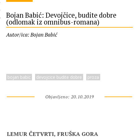
 AUTORA
Bojan Babić: Devojčice, budite dobre
(odlomak iz omnibus-romana)
Autor/ica: Bojan Babić
bojan babic
devojcice budite dobre
proza
Objavljeno: 20.10.2019
LEMUR ČETVRTI, FRUŠKA GORA