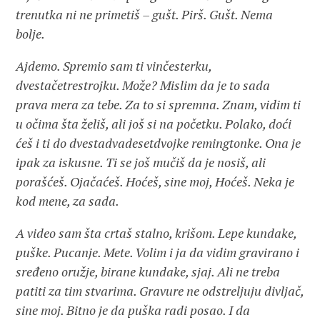
trenutka ni ne primetiš – gušt. Pirš. Gušt. Nema
bolje.
Ajdemo. Spremio sam ti vinčesterku,
dvestačetrestrojku. Može? Mislim da je to sada
prava mera za tebe. Za to si spremna. Znam, vidim ti
u očima šta želiš, ali još si na početku. Polako, doći
ćeš i ti do dvestadvadesetdvojke remingtonke. Ona je
ipak za iskusne. Ti se još mučiš da je nosiš, ali
porašćeš. Ojačaćeš. Hoćeš, sine moj, Hoćeš. Neka je
kod mene, za sada.
A video sam šta crtaš stalno, krišom. Lepe kundake,
puške. Pucanje. Mete. Volim i ja da vidim gravirano i
sređeno oružje, birane kundake, sjaj. Ali ne treba
patiti za tim stvarima. Gravure ne odstreljuju divljač,
sine moj. Bitno je da puška radi posao. I da