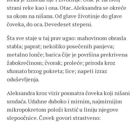
strani reke kao i ona. Otac. Aleksandra se okreće
sa okom na nišanu. Od glave životinje do glave
čoveka, do oca. Devedeset stepeni.
Šta sve staje u taj prav ugao: mahovinom obrasla
stabla; paprat; nekoliko posečenih panjeva;
metalno lonče; barica čije je površina prekrivena
žabokrečinom; čvorak; proleće; priroda kroz
sfumato brzog pokreta; lice; napeti izraz
oduševljenja.
Aleksandra kroz vizir posmatra čoveka koji nišani
srndaća. Udahne duboko i mirnim, najmirnijim
mikropokretom položi krstić u liniju njegove
slepoočnice. Čovek govori strastveno: