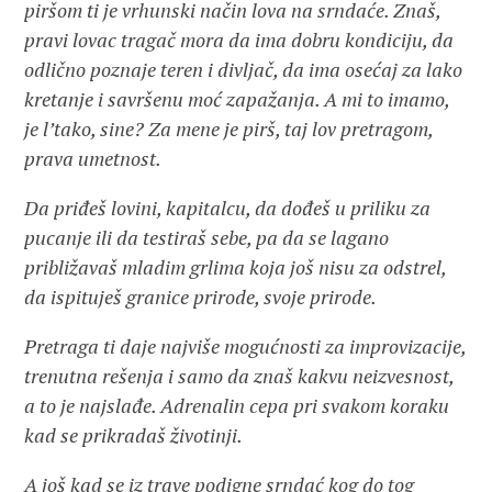
piršom ti je vrhunski način lova na srndaće. Znaš,
pravi lovac tragač mora da ima dobru kondiciju, da
odlično poznaje teren i divljač, da ima osećaj za lako
kretanje i savršenu moć zapažanja. A mi to imamo,
je l’tako, sine? Za mene je pirš, taj lov pretragom,
prava umetnost.
Da priđeš lovini, kapitalcu, da dođeš u priliku za
pucanje ili da testiraš sebe, pa da se lagano
približavaš mladim grlima koja još nisu za odstrel,
da ispituješ granice prirode, svoje prirode.
Pretraga ti daje najviše mogućnosti za improvizacije,
trenutna rešenja i samo da znaš kakvu neizvesnost,
a to je najslađe. Adrenalin cepa pri svakom koraku
kad se prikradaš životinji.
A još kad se iz trave podigne srndać kog do tog