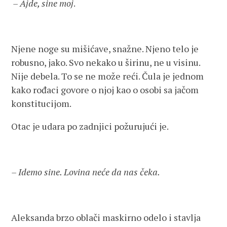
– Ajde, sine moj
.
Njene noge su mišićave, snažne. Njeno telo je
robusno, jako. Svo nekako u širinu, ne u visinu.
Nije debela. To se ne može reći. Čula je jednom
kako rođaci govore o njoj kao o osobi sa jačom
konstitucijom.
Otac je udara po zadnjici požurujući je.
– Idemo sine. Lovina neće da nas čeka.
Aleksanda brzo oblači maskirno odelo i stavlja