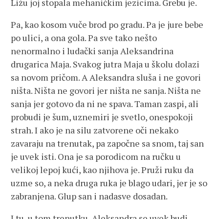
Ližu joj stopala mehaničkim jezicima. Grebu je.
Pa, kao kosom vuče brod po gradu. Pa je jure bebe
po ulici, a ona gola. Pa sve tako nešto
nenormalno i ludački sanja Aleksandrina
drugarica Maja. Svakog jutra Maja u školu dolazi
sa novom pričom. A Aleksandra sluša i ne govori
ništa. Ništa ne govori jer ništa ne sanja. Ništa ne
sanja jer gotovo da ni ne spava. Taman zaspi, ali
probudi je šum, uznemiri je svetlo, onespokoji
strah. I ako je na silu zatvorene oči nekako
zavaraju na trenutak, pa započne sa snom, taj san
je uvek isti. Ona je sa porodicom na ručku u
velikoj lepoj kući, kao njihova je. Pruži ruku da
uzme so, a neka druga ruka je blago udari, jer je so
zabranjena. Glup san i nadasve dosadan.
I tu, u tom trenutku, Aleksandra se uvek budi.