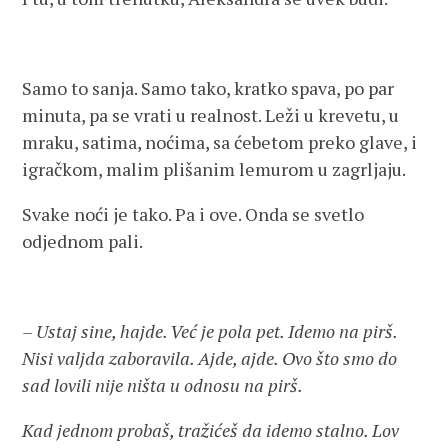
Samo to sanja. Samo tako, kratko spava, po par
minuta, pa se vrati u realnost. Leži u krevetu, u
mraku, satima, noćima, sa ćebetom preko glave, i
igračkom, malim plišanim lemurom u zagrljaju.
Svake noći je tako. Pa i ove. Onda se svetlo
odjednom pali.
– Ustaj sine, hajde. Već je pola pet. Idemo na pirš.
Nisi valjda zaboravila. Ajde, ajde. Ovo što smo do
sad lovili nije ništa u odnosu na pirš.
Kad jednom probaš, tražićeš da idemo stalno. Lov