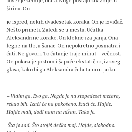
busenje zemlje, blata. Noge postaju snažnije. U
širinu. On
je ispred, nekih dvadesetak koraka. On je izviđač.
Nešto primeti. Zaledi se u mestu. Ućutka
Aleksandrine korake. On klekne iza panja. Ona
legne na tlo, u šanac. On nepokretno posmatra i
ćuti. Ne govori. To ćutanje traje minut – večnost.
On pokazuje prstom i šapuće ekstatično, iz sveg
glasa, kako bi ga Aleksandra čula tamo u jarku.
– Vidim ga. Evo ga. Negde je na stopedeset metara,
rekao bih. Izaći će na pokošeno. Izaći će. Hajde.
Hajde mali, dođi nam na nišan. Tako je.
Šta je sad. Što stojiš dečko moj. Hajde, slobodno.