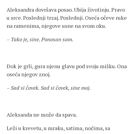
Aleksandra dovršava posao. Ubija životinju. Pravo
u srce. Poslednji trzaj. Poslednji. Oseća očeve ruke
na ramenima, njegove usne na svom oku.
– Tako je, sine. Ponosan sam.
Dok je grli, gura njenu glavu pod svoju mišku. Ona
oseća njegov znoj.
– Sad si čovek. Sad si čovek, sine moj.
Aleksanda ne može da spava.
Leži u krevetu, u mraku, satima, noćima, sa