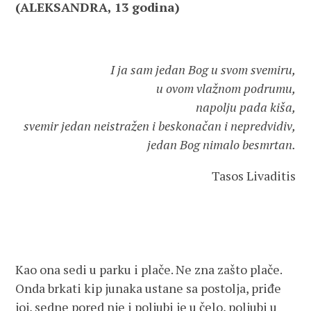
(ALEKSANDRA, 13 godina)
I ja sam jedan Bog u svom svemiru,
u ovom vlažnom podrumu,
napolju pada kiša,
svemir jedan neistražen i beskonačan i nepredvidiv,
jedan Bog nimalo besmrtan.
Tasos Livaditis
Kao ona sedi u parku i plače. Ne zna zašto plače.
Onda brkati kip junaka ustane sa postolja, priđe
joj, sedne pored nje i poljubi je u čelo, poljubi u