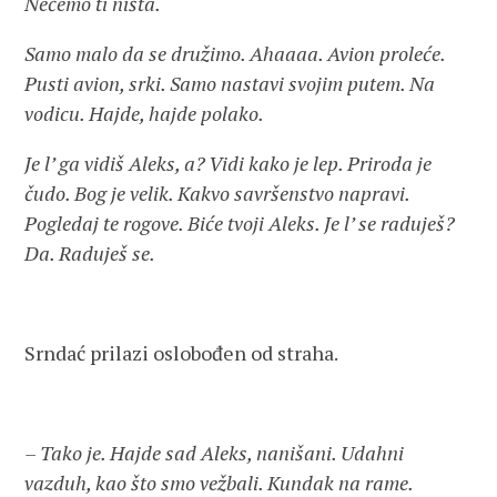
Nećemo ti ništa.
Samo malo da se družimo. Ahaaaa. Avion proleće.
Pusti avion, srki. Samo nastavi svojim putem. Na
vodicu. Hajde, hajde polako.
Je l’ ga vidiš Aleks, a? Vidi kako je lep. Priroda je
čudo. Bog je velik. Kakvo savršenstvo napravi.
Pogledaj te rogove. Biće tvoji Aleks. Je l’ se raduješ?
Da. Raduješ se.
Srndać prilazi oslobođen od straha.
– Tako je. Hajde sad Aleks, nanišani. Udahni
vazduh, kao što smo vežbali. Kundak na rame.