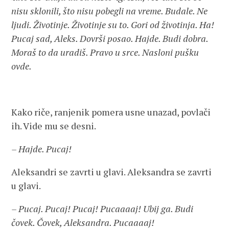
nisu sklonili, što nisu pobegli na vreme. Budale. Ne
ljudi. Životinje. Životinje su to. Gori od životinja. Ha!
Pucaj sad, Aleks. Dovrši posao. Hajde. Budi dobra.
Moraš to da uradiš. Pravo u srce. Nasloni pušku
ovde.
Kako riče, ranjenik pomera usne unazad, povlači
ih. Vide mu se desni.
– Hajde. Pucaj!
Aleksandri se zavrti u glavi. Aleksandra se zavrti
u glavi.
– Pucaj. Pucaj! Pucaj! Pucaaaaj! Ubij ga. Budi
čovek. Čovek, Aleksandra. Pucaaaaj!