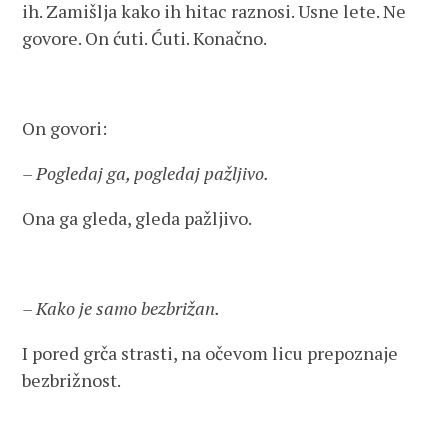
ih. Zamišlja kako ih hitac raznosi. Usne lete. Ne
govore. On ćuti. Ćuti. Konačno.
On govori:
– Pogledaj ga, pogledaj pažljivo.
Ona ga gleda, gleda pažljivo.
– Kako je samo bezbrižan.
I pored grča strasti, na očevom licu prepoznaje
bezbrižnost.