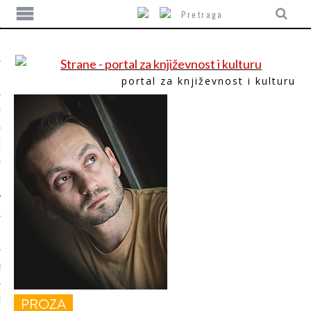
portal za književnost i kulturu
TIKA
ORI
T
PROZA
SUM