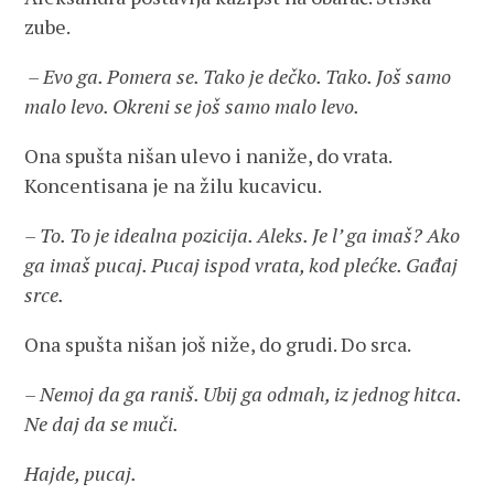
zube.
– Evo ga. Pomera se. Tako je dečko. Tako. Još samo
malo levo. Okreni se još samo malo levo.
Ona spušta nišan ulevo i naniže, do vrata.
Koncentisana je na žilu kucavicu.
– To. To je idealna pozicija. Aleks. Je l’ ga imaš? Ako
ga imaš pucaj. Pucaj ispod vrata, kod plećke. Gađaj
srce.
Ona spušta nišan još niže, do grudi. Do srca.
– Nemoj da ga raniš. Ubij ga odmah, iz jednog hitca.
Ne daj da se muči.
Hajde, pucaj.