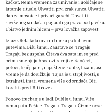
kačket. Nema vremena za umivanje i uobičajene
jutarnje rituale. Uhvatiti prvi zrak sunca. Uhvatiti
dan za mošnice i privući ga sebi. Uhvatiti
savršenog srndaća i pogoditi ga pravo pod plećku.
Ubistvo jednim hicem – prva lovačka zapovest.
Izlaze. Bela lada niva ih trucka po kaljavim
putevima. Dišu šumu. Zaustave se. Tragaju.
Tragaju bez uspeha. Čitava dva sata im se pred
očima smenjuju hrastovi, strnjike, šančevi,
potoci, lisičji jarci, napuštene kolibe, fazani, ose.
Vreme je da doručkuju. Tajna je u strpljivosti, u
istrajnsti. Imati vremena više od srndaća. Biti
korak ispred. Biti čovek.
Ponovo truckanje u ladi. Dublje u šumu. Više
nema puta. Pešice. Tragaju. Tragaju. Čizme nose