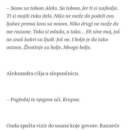
– Samo sa tobom Aleks. Sa tobom. Jer ti si najbolja.
Ti si mojih ruku delo. Niko ne može da podeli ovu
ljubav prema lovu sa mnom. Niko drugi ne može da
me razume. Tako si mlada, a tako… Eh sine moj, još
ne znaš kakvi su ljudi. Još ne. I bolje je da tako
ostane. Životinje su bolje. Mnogo bolje.
Aleksandra cilja u slepoočnicu.
– Pogledaj te njegove oči. Krupne.
Onda spušta vizir do usana koje govore. Razneće