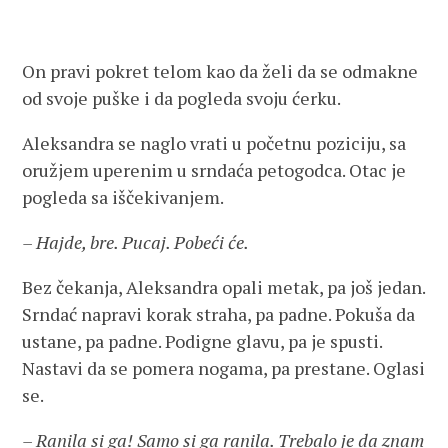
On pravi pokret telom kao da želi da se odmakne
od svoje puške i da pogleda svoju ćerku.
Aleksandra se naglo vrati u početnu poziciju, sa
oružjem uperenim u srndaća petogodca. Otac je
pogleda sa iščekivanjem.
– Hajde, bre. Pucaj. Pobeći će.
Bez čekanja, Aleksandra opali metak, pa još jedan.
Srndać napravi korak straha, pa padne. Pokuša da
ustane, pa padne. Podigne glavu, pa je spusti.
Nastavi da se pomera nogama, pa prestane. Oglasi
se.
– Ranila si ga! Samo si ga ranila. Trebalo je da znam