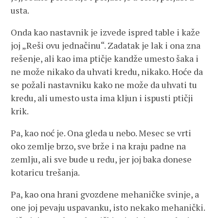
usta.
Onda kao nastavnik je izvede ispred table i kaže
joj „Reši ovu jednačinu“. Zadatak je lak i ona zna
rešenje, ali kao ima ptičje kandže umesto šaka i
ne može nikako da uhvati kredu, nikako. Hoće da
se požali nastavniku kako ne može da uhvati tu
kredu, ali umesto usta ima kljun i ispusti ptičji
krik.
Pa, kao noć je. Ona gleda u nebo. Mesec se vrti
oko zemlje brzo, sve brže i na kraju padne na
zemlju, ali sve bude u redu, jer joj baka donese
kotaricu trešanja.
Pa, kao ona hrani gvozdene mehaničke svinje, a
one joj pevaju uspavanku, isto nekako mehanički.