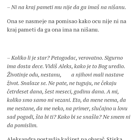
–
Ni na kraj pameti mu nije da ga imaš na nišanu.
Ona se nasmeje na pomisao kako ocu nije ni na
kraj pameti da ga ona ima na nišanu.
– Koliko li je star? Petogodac, verovatno. Sigurno
ima dosta dece. Vidiš Aleks, kako je to Bog uredio.
Životinje odu, nestanu, a njihovi mali nastave
život. Snalaze se. Ne pate, ne tuguju, ne čekaju
četrdeset dana, šest meseci, godinu dana. A mi,
koliko smo samo mi vezani. Eto, da mene nema, da
me nestane, da me neko, na primer, slučajno u lovu
sad pogodi, šta bi ti? Kako bi se snašla? Ne smem ni
da pomislim.
Aleksandra postavlja kažipst na obarač. Stiska