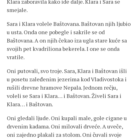
Klara zaboravila kako ide dalje. Klara i Sara se
smejale.
Sara i Klara volele Baštovana. Baštovan njih ljubio
u usta. Onda one pobegle i sakrile se od
Baštovana. A on njih čekao iza ugla stare kuće sa
svojih pet kvadriliona bekerela. I one se onda
vratile.
Oni putovali, svo troje. Sara, Klara i Baštovan išli
u posetu zaleđenim jezerima kod Vladivostoka i
rušili drevne hramove Nepala. Jednom rečju,
voleli se Sara i Klara… i Baštovan. Živeli Sara i
Klara… i Baštovan.
Oni gledali ljude. Oni kupali male, gole cigane u
drvenim kadama. Oni milovali drveće. A uveče,
oni zajedno plakali za stolom. Oni čuvali svoje