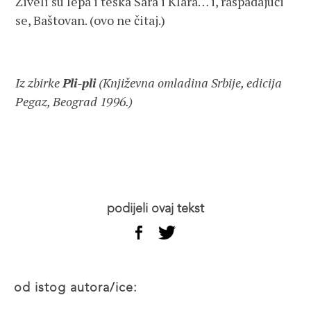
Živeli su lepa i teška Sara i Klara… i, raspadajući
se, Baštovan. (ovo ne čitaj.)
Iz zbirke
Pli-pli
(Književna omladina Srbije, edicija
Pegaz, Beograd 1996.)
podijeli ovaj tekst
od istog autora/ice: