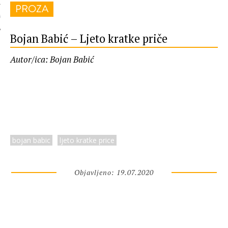
PROZA
 AUTORA
Bojan Babić – Ljeto kratke priče
Autor/ica: Bojan Babić
bojan babic
ljeto kratke price
Objavljeno: 19.07.2020