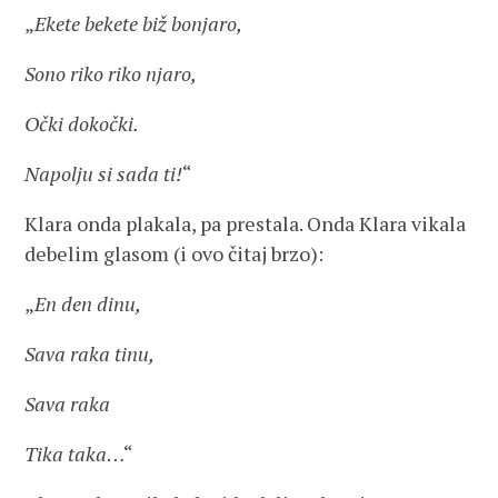
„
Ekete bekete biž bonjaro,
Sono riko riko njaro,
Očki dokočki.
Napolju si sada ti!
“
Klara onda plakala, pa prestala. Onda Klara vikala
debelim glasom (i ovo čitaj brzo):
„
En den dinu,
Sava raka tinu,
Sava raka
Tika taka
…“