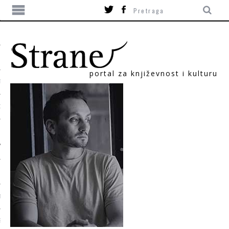
portal za književnost i kulturu
TIKA
ORI
T
SUM