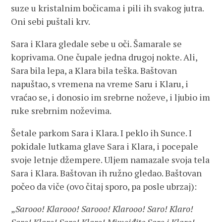
suze u kristalnim bočicama i pili ih svakog jutra.
Oni sebi puštali krv.
Sara i Klara gledale sebe u oči. Šamarale se
koprivama. One čupale jedna drugoj nokte. Ali,
Sara bila lepa, a Klara bila teška. Baštovan
napuštao, s vremena na vreme Saru i Klaru, i
vraćao se, i donosio im srebrne noževe, i ljubio im
ruke srebrnim noževima.
Šetale parkom Sara i Klara. I peklo ih Sunce. I
pokidale lutkama glave Sara i Klara, i pocepale
svoje letnje džempere. Uljem namazale svoja tela
Sara i Klara. Baštovan ih ružno gledao. Baštovan
počeo da viče (ovo čitaj sporo, pa posle ubrzaj):
„
Sarooo! Klarooo! Sarooo! Klarooo! Saro! Klaro!