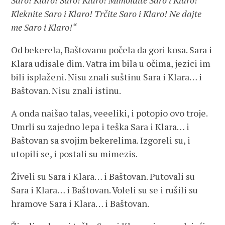
Saro! Klaro! Saro! Klaro! Mimoiđite Saro i Klaro!
Kleknite Saro i Klaro! Trčite Saro i Klaro! Ne dajte
me Saro i Klaro!“
Od bekerela, Baštovanu počela da gori kosa. Sara i
Klara udisale dim. Vatra im bila u očima, jezici im
bili isplaženi. Nisu znali suštinu Sara i Klara… i
Baštovan. Nisu znali istinu.
A onda naišao talas, veeeliki, i potopio ovo troje.
Umrli su zajedno lepa i teška Sara i Klara… i
Baštovan sa svojim bekerelima. Izgoreli su, i
utopili se, i postali su mimezis.
Živeli su Sara i Klara… i Baštovan. Putovali su
Sara i Klara… i Baštovan. Voleli su se i rušili su
hramove Sara i Klara… i Baštovan.