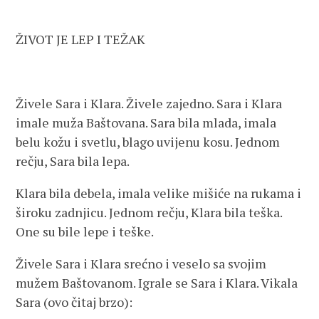
ŽIVOT JE LEP I TEŽAK
Živele Sara i Klara. Živele zajedno. Sara i Klara
imale muža Baštovana. Sara bila mlada, imala
belu kožu i svetlu, blago uvijenu kosu. Jednom
rečju, Sara bila lepa.
Klara bila debela, imala velike mišiće na rukama i
široku zadnjicu. Jednom rečju, Klara bila teška.
One su bile lepe i teške.
Živele Sara i Klara srećno i veselo sa svojim
mužem Baštovanom. Igrale se Sara i Klara. Vikala
Sara (ovo čitaj brzo):