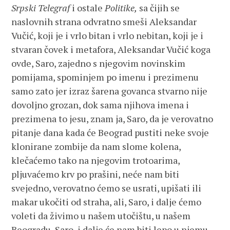
Srpski Telegraf
i ostale
Politike,
sa čijih se
naslovnih strana odvratno smeši Aleksandar
Vučić, koji je i vrlo bitan i vrlo nebitan, koji je i
stvaran čovek i metafora, Aleksandar Vučić koga
ovde, Saro, zajedno s njegovim novinskim
pomijama, spominjem po imenu i prezimenu
samo zato jer izraz šarena govanca stvarno nije
dovoljno grozan, dok sama njihova imena i
prezimena to jesu, znam ja, Saro, da je verovatno
pitanje dana kada će Beograd pustiti neke svoje
klonirane zombije da nam slome kolena,
klečaćemo tako na njegovim trotoarima,
pljuvaćemo krv po prašini, neće nam biti
svejedno, verovatno ćemo se usrati, upišati ili
makar ukočiti od straha, ali, Saro, i dalje ćemo
voleti da živimo u našem utočištu, u našem
Beogradu, Saro, i dalje će nam biti lepo u njemu,