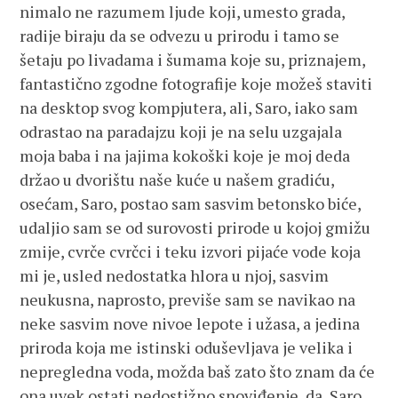
nimalo ne razumem ljude koji, umesto grada,
radije biraju da se odvezu u prirodu i tamo se
šetaju po livadama i šumama koje su, priznajem,
fantastično zgodne fotografije koje možeš staviti
na desktop svog kompjutera, ali, Saro, iako sam
odrastao na paradajzu koji je na selu uzgajala
moja baba i na jajima kokoški koje je moj deda
držao u dvorištu naše kuće u našem gradiću,
osećam, Saro, postao sam sasvim betonsko biće,
udaljio sam se od surovosti prirode u kojoj gmižu
zmije, cvrče cvrčci i teku izvori pijaće vode koja
mi je, usled nedostatka hlora u njoj, sasvim
neukusna, naprosto, previše sam se navikao na
neke sasvim nove nivoe lepote i užasa, a jedina
priroda koja me istinski oduševljava je velika i
nepregledna voda, možda baš zato što znam da će
ona uvek ostati nedostižno snoviđenje, da, Saro,