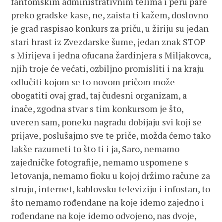
fantomskim administrativnim telima i peru pare
preko gradske kase, ne, zaista ti kažem, doslovno
je grad raspisao konkurs za priču, u žiriju su jedan
stari hrast iz Zvezdarske šume, jedan znak STOP
s Mirijeva i jedna ofucana žardinjera s Miljakovca,
njih troje će većati, ozbiljno promisliti i na kraju
odlučiti kojom se to novom pričom može
obogatiti ovaj grad, taj čudesni organizam, a
inače, zgodna stvar s tim konkursom je što,
uveren sam, poneku nagradu dobijaju svi koji se
prijave, poslušajmo sve te priče, možda ćemo tako
lakše razumeti to što ti i ja, Saro, nemamo
zajedničke fotografije, nemamo uspomene s
letovanja, nemamo fioku u kojoj držimo račune za
struju, internet, kablovsku televiziju i infostan, to
što nemamo rođendane na koje idemo zajedno i
rođendane na koje idemo odvojeno, nas dvoje,