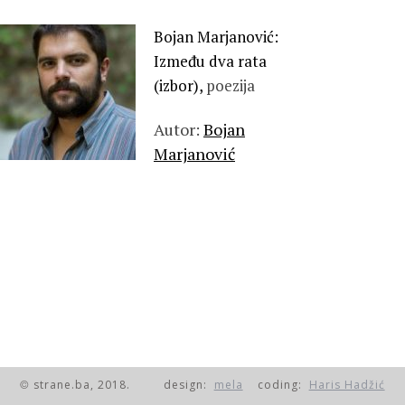
Bojan Marjanović:
Između dva rata
(izbor),
poezija
Autor:
Bojan
Marjanović
strane.ba, 2018.
design:
mela
coding:
Haris Hadžić
©