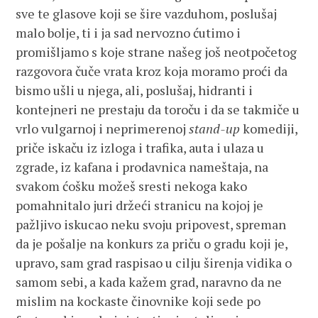
sve te glasove koji se šire vazduhom, poslušaj
malo bolje, ti i ja sad nervozno ćutimo i
promišljamo s koje strane našeg još neotpočetog
razgovora čuče vrata kroz koja moramo proći da
bismo ušli u njega, ali, poslušaj, hidranti i
kontejneri ne prestaju da toroču i da se takmiče u
vrlo vulgarnoj i neprimerenoj
stand-up
komediji,
priče iskaču iz izloga i trafika, auta i ulaza u
zgrade, iz kafana i prodavnica nameštaja, na
svakom ćošku možeš sresti nekoga kako
pomahnitalo juri držeći stranicu na kojoj je
pažljivo iskucao neku svoju pripovest, spreman
da je pošalje na konkurs za priču o gradu koji je,
upravo, sam grad raspisao u cilju širenja vidika o
samom sebi, a kada kažem grad, naravno da ne
mislim na kockaste činovnike koji sede po