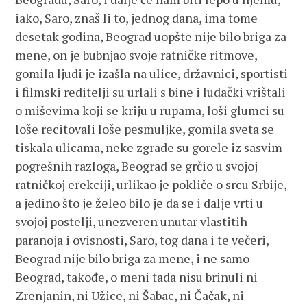
iako, Saro, znaš li to, jednog dana, ima tome
desetak godina, Beograd uopšte nije bilo briga za
mene, on je bubnjao svoje ratničke ritmove,
gomila ljudi je izašla na ulice, državnici, sportisti
i filmski reditelji su urlali s bine i ludački vrištali
o miševima koji se kriju u rupama, loši glumci su
loše recitovali loše pesmuljke, gomila sveta se
tiskala ulicama, neke zgrade su gorele iz sasvim
pogrešnih razloga, Beograd se grčio u svojoj
ratničkoj erekciji, urlikao je pokliče o srcu Srbije,
a jedino što je želeo bilo je da se i dalje vrti u
svojoj postelji, unezveren unutar vlastitih
paranoja i ovisnosti, Saro, tog dana i te večeri,
Beograd nije bilo briga za mene, i ne samo
Beograd, takođe, o meni tada nisu brinuli ni
Zrenjanin, ni Užice, ni Šabac, ni Čačak, ni