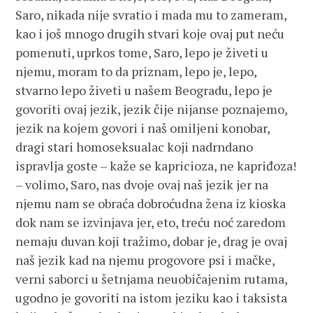
Saro, nikada nije svratio i mada mu to zameram,
kao i još mnogo drugih stvari koje ovaj put neću
pomenuti, uprkos tome, Saro, lepo je živeti u
njemu, moram to da priznam, lepo je, lepo,
stvarno lepo živeti u našem Beogradu, lepo je
govoriti ovaj jezik, jezik čije nijanse poznajemo,
jezik na kojem govori i naš omiljeni konobar,
dragi stari homoseksualac koji nadrndano
ispravlja goste – kaže se kapricioza, ne kapriđoza!
– volimo, Saro, nas dvoje ovaj naš jezik jer na
njemu nam se obraća dobroćudna žena iz kioska
dok nam se izvinjava jer, eto, treću noć zaredom
nemaju duvan koji tražimo, dobar je, drag je ovaj
naš jezik kad na njemu progovore psi i mačke,
verni saborci u šetnjama neuobičajenim rutama,
ugodno je govoriti na istom jeziku kao i taksista