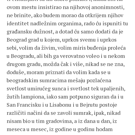
ovom mestu insistirao na njihovoj anonimnosti,
ne brinite, ako budem morao da otkrijem njihov
identitet nadležnim organima, rado ću ispuniti tu
građansku dužnost, a dotad ću samo dodati da je
Beograd grad u kojem, uprkos svemu i uprkos
sebi, volim da živim, volim miris buđenja proleća
u Beogradu, ali bih ga verovatno voleo i u nekom
drugom gradu, možda čak i više, nikad se ne zna,
doduše, moram priznati da volim kada se u
beogradskim sumracima mešaju pozlaćena
svetlost umirućeg sunca i svetlost tek upaljenih,
žutih lampiona, iako sam potpuno siguran da i u
San Francisku i u Lisabonu i u Bejrutu postoje
različiti načini da se zavoli sumrak, ipak, nikad
nisam bio u tim gradovima, a iz dana u dan, iz
meseca u mesec, iz godine u godinu hodam