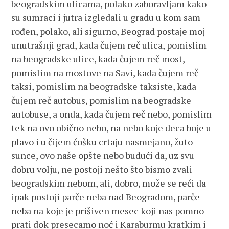
beogradskim ulicama, polako zaboravljam kako
su sumraci i jutra izgledali u gradu u kom sam
rođen, polako, ali sigurno, Beograd postaje moj
unutrašnji grad, kada čujem reč ulica, pomislim
na beogradske ulice, kada čujem reč most,
pomislim na mostove na Savi, kada čujem reč
taksi, pomislim na beogradske taksiste, kada
čujem reč autobus, pomislim na beogradske
autobuse, a onda, kada čujem reč nebo, pomislim
tek na ovo obično nebo, na nebo koje deca boje u
plavo i u čijem ćošku crtaju nasmejano, žuto
sunce, ovo naše opšte nebo budući da, uz svu
dobru volju, ne postoji nešto što bismo zvali
beogradskim nebom, ali, dobro, može se reći da
ipak postoji parče neba nad Beogradom, parče
neba na koje je prišiven mesec koji nas pomno
prati dok presecamo noć i Karaburmu kratkim i