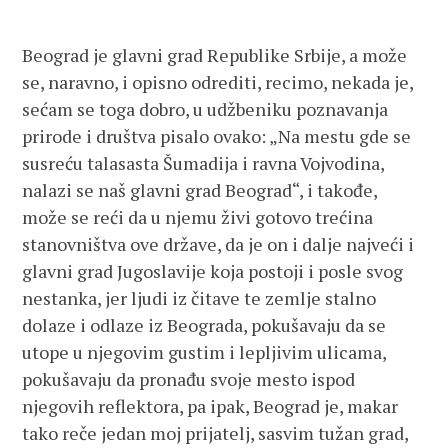
Beograd je glavni grad Republike Srbije, a može
se, naravno, i opisno odrediti, recimo, nekada je,
sećam se toga dobro, u udžbeniku poznavanja
prirode i društva pisalo ovako: „Na mestu gde se
susreću talasasta Šumadija i ravna Vojvodina,
nalazi se naš glavni grad Beograd“, i takođe,
može se reći da u njemu živi gotovo trećina
stanovništva ove države, da je on i dalje najveći i
glavni grad Jugoslavije koja postoji i posle svog
nestanka, jer ljudi iz čitave te zemlje stalno
dolaze i odlaze iz Beograda, pokušavaju da se
utope u njegovim gustim i lepljivim ulicama,
pokušavaju da pronađu svoje mesto ispod
njegovih reflektora, pa ipak, Beograd je, makar
tako reče jedan moj prijatelj, sasvim tužan grad,