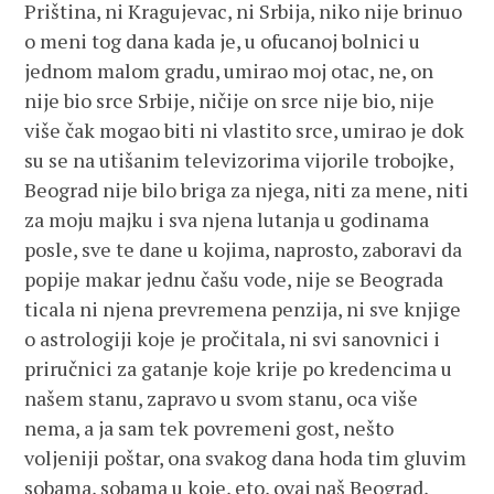
Priština, ni Kragujevac, ni Srbija, niko nije brinuo
o meni tog dana kada je, u ofucanoj bolnici u
jednom malom gradu, umirao moj otac, ne, on
nije bio srce Srbije, ničije on srce nije bio, nije
više čak mogao biti ni vlastito srce, umirao je dok
su se na utišanim televizorima vijorile trobojke,
Beograd nije bilo briga za njega, niti za mene, niti
za moju majku i sva njena lutanja u godinama
posle, sve te dane u kojima, naprosto, zaboravi da
popije makar jednu čašu vode, nije se Beograda
ticala ni njena prevremena penzija, ni sve knjige
o astrologiji koje je pročitala, ni svi sanovnici i
priručnici za gatanje koje krije po kredencima u
našem stanu, zapravo u svom stanu, oca više
nema, a ja sam tek povremeni gost, nešto
voljeniji poštar, ona svakog dana hoda tim gluvim
sobama, sobama u koje, eto, ovaj naš Beograd,