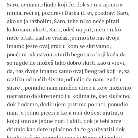
Saro, nemamo ljude koji će, dok se rastajemo s
njima, reći ej, pozdravi Darka ili ej, pozdravi Saru,
ako se ja razbolim, Saro, tebe niko neće pitati
kako sam, ako ti, Saro, odeš na put, mene niko
neće pitati kad se vraćaš, jedino što nas dvoje
imamo jeste ovaj grad u kom se skrivamo,
poučeni iskustvom starih begunaca koji kažu da
se nigde ne možeš tako dobro skriti kao u vrevi,
da, nas dvoje imamo samo ovaj Beograd koji je, za
razliku od naših života, odlučio da nam izađe u
susret, ponudio nam mračne ulice u koje možemo
naprasno da skrenemo i u kojima te, kao slučajno,
dok hodamo, dodirujem prstima po ruci, ponudio
nam je jednu piceriju koja radi do šest ujutru, u
kojoj smo se jedne noći ljubili, dok je tebi srce
drhtalo kao dete uplašeno da će ga uhvatiti dok
krade trešnje, ponudio nam je Beograd i jedno