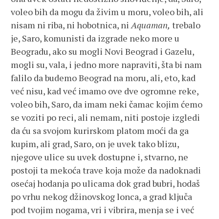
voleo bih da mogu da živim u moru, voleo bih, ali
nisam ni riba, ni hobotnica, ni
Aquaman,
trebalo
je, Saro, komunisti da izgrade neko more u
Beogradu, ako su mogli Novi Beograd i Gazelu,
mogli su, vala, i jedno more napraviti, šta bi nam
falilo da budemo Beograd na moru, ali, eto, kad
već nisu, kad već imamo ove dve ogromne reke,
voleo bih, Saro, da imam neki čamac kojim ćemo
se voziti po reci, ali nemam, niti postoje izgledi
da ću sa svojom kurirskom platom moći da ga
kupim, ali grad, Saro, on je uvek tako blizu,
njegove ulice su uvek dostupne i, stvarno, ne
postoji ta mekoća trave koja može da nadoknadi
osećaj hodanja po ulicama dok grad bubri, hodaš
po vrhu nekog džinovskog lonca, a grad ključa
pod tvojim nogama, vri i vibrira, menja se i već