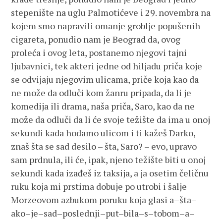
stepenište na uglu Palmotićeve i 29. novembra na
kojem smo napravili omanje groblje popušenih
cigareta, ponudio nam je Beograd da, ovog
proleća i ovog leta, postanemo njegovi tajni
ljubavnici, tek akteri jedne od hiljadu priča koje
se odvijaju njegovim ulicama, priče koja kao da
ne može da odluči kom žanru pripada, da li je
komedija ili drama, naša priča, Saro, kao da ne
može da odluči da li će svoje težište da ima u onoj
sekundi kada hodamo ulicom i ti kažeš Darko,
znaš šta se sad desilo – šta, Saro? – evo, upravo
sam prdnula, ili će, ipak, njeno težište biti u onoj
sekundi kada izađeš iz taksija, a ja osetim čeličnu
ruku koja mi prstima dobuje po utrobi i šalje
Morzeovom azbukom poruku koja glasi a–šta–
ako–je–sad–poslednji–put–bila–s–tobom–a–