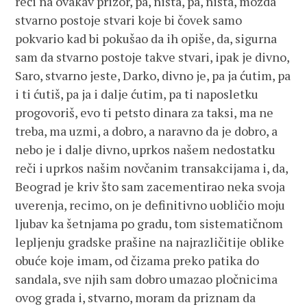
reći na ovakav prizor, pa, ništa, pa, ništa, možda
stvarno postoje stvari koje bi čovek samo
pokvario kad bi pokušao da ih opiše, da, sigurna
sam da stvarno postoje takve stvari, ipak je divno,
Saro, stvarno jeste, Darko, divno je, pa ja ćutim, pa
i ti ćutiš, pa ja i dalje ćutim, pa ti naposletku
progovoriš, evo ti petsto dinara za taksi, ma ne
treba, ma uzmi, a dobro, a naravno da je dobro, a
nebo je i dalje divno, uprkos našem nedostatku
reči i uprkos našim novčanim transakcijama i, da,
Beograd je kriv što sam zacementirao neka svoja
uverenja, recimo, on je definitivno uobličio moju
ljubav ka šetnjama po gradu, tom sistematičnom
lepljenju gradske prašine na najrazličitije oblike
obuće koje imam, od čizama preko patika do
sandala, sve njih sam dobro umazao pločnicima
ovog grada i, stvarno, moram da priznam da