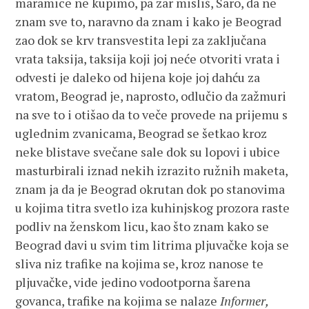
maramice ne kupimo, pa zar misliš, Saro, da ne
znam sve to, naravno da znam i kako je Beograd
zao dok se krv transvestita lepi za zaključana
vrata taksija, taksija koji joj neće otvoriti vrata i
odvesti je daleko od hijena koje joj dahću za
vratom, Beograd je, naprosto, odlučio da zažmuri
na sve to i otišao da to veče provede na prijemu s
uglednim zvanicama, Beograd se šetkao kroz
neke blistave svečane sale dok su lopovi i ubice
masturbirali iznad nekih izrazito ružnih maketa,
znam ja da je Beograd okrutan dok po stanovima
u kojima titra svetlo iza kuhinjskog prozora raste
podliv na ženskom licu, kao što znam kako se
Beograd davi u svim tim litrima pljuvačke koja se
sliva niz trafike na kojima se, kroz nanose te
pljuvačke, vide jedino vodootporna šarena
govanca, trafike na kojima se nalaze
Informer,