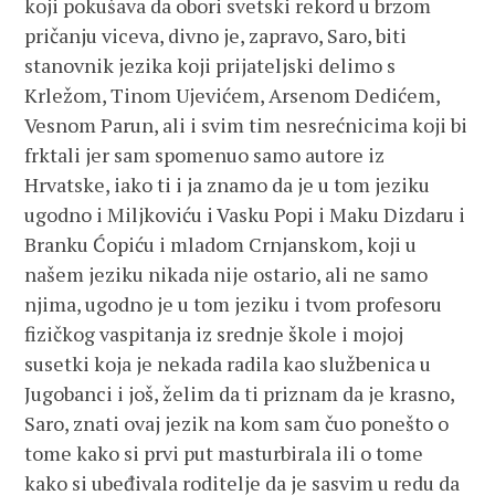
koji pokušava da obori svetski rekord u brzom
pričanju viceva, divno je, zapravo, Saro, biti
stanovnik jezika koji prijateljski delimo s
Krležom, Tinom Ujevićem, Arsenom Dedićem,
Vesnom Parun, ali i svim tim nesrećnicima koji bi
frktali jer sam spomenuo samo autore iz
Hrvatske, iako ti i ja znamo da je u tom jeziku
ugodno i Miljkoviću i Vasku Popi i Maku Dizdaru i
Branku Ćopiću i mladom Crnjanskom, koji u
našem jeziku nikada nije ostario, ali ne samo
njima, ugodno je u tom jeziku i tvom profesoru
fizičkog vaspitanja iz srednje škole i mojoj
susetki koja je nekada radila kao službenica u
Jugobanci i još, želim da ti priznam da je krasno,
Saro, znati ovaj jezik na kom sam čuo ponešto o
tome kako si prvi put masturbirala ili o tome
kako si ubeđivala roditelje da je sasvim u redu da