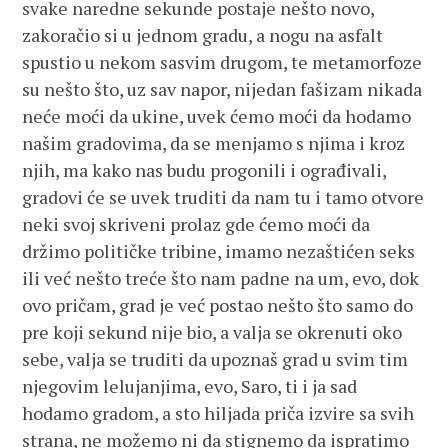
svake naredne sekunde postaje nešto novo,
zakoračio si u jednom gradu, a nogu na asfalt
spustio u nekom sasvim drugom, te metamorfoze
su nešto što, uz sav napor, nijedan fašizam nikada
neće moći da ukine, uvek ćemo moći da hodamo
našim gradovima, da se menjamo s njima i kroz
njih, ma kako nas budu progonili i ograđivali,
gradovi će se uvek truditi da nam tu i tamo otvore
neki svoj skriveni prolaz gde ćemo moći da
držimo političke tribine, imamo nezaštićen seks
ili već nešto treće što nam padne na um, evo, dok
ovo pričam, grad je već postao nešto što samo do
pre koji sekund nije bio, a valja se okrenuti oko
sebe, valja se truditi da upoznaš grad u svim tim
njegovim lelujanjima, evo, Saro, ti i ja sad
hodamo gradom, a sto hiljada priča izvire sa svih
strana, ne možemo ni da stignemo da ispratimo