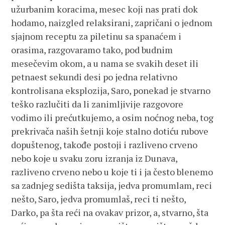
užurbanim koracima, mesec koji nas prati dok
hodamo, naizgled relaksirani, zapričani o jednom
sjajnom receptu za piletinu sa spanaćem i
orasima, razgovaramo tako, pod budnim
mesečevim okom, a u nama se svakih deset ili
petnaest sekundi desi po jedna relativno
kontrolisana eksplozija, Saro, ponekad je stvarno
teško razlučiti da li zanimljivije razgovore
vodimo ili prećutkujemo, a osim noćnog neba, tog
prekrivača naših šetnji koje stalno dotiću rubove
dopuštenog, takođe postoji i razliveno crveno
nebo koje u svaku zoru izranja iz Dunava,
razliveno crveno nebo u koje ti i ja često blenemo
sa zadnjeg sedišta taksija, jedva promumlam, reci
nešto, Saro, jedva promumlaš, reci ti nešto,
Darko, pa šta reći na ovakav prizor, a, stvarno, šta