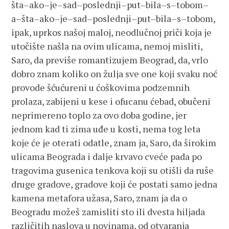
šta–ako–je–sad–poslednji–put–bila–s–tobom–
a–šta–ako–je–sad–poslednji–put–bila–s–tobom,
ipak, uprkos našoj maloj, neodlučnoj priči koja je
utočište našla na ovim ulicama, nemoj misliti,
Saro, da previše romantizujem Beograd, da, vrlo
dobro znam koliko on žulja sve one koji svaku noć
provode šćućureni u ćoškovima podzemnih
prolaza, zabijeni u kese i ofucanu ćebad, obučeni
neprimereno toplo za ovo doba godine, jer
jednom kad ti zima uđe u kosti, nema tog leta
koje će je oterati odatle, znam ja, Saro, da širokim
ulicama Beograda i dalje krvavo cveće pada po
tragovima gusenica tenkova koji su otišli da ruše
druge gradove, gradove koji će postati samo jedna
kamena metafora užasa, Saro, znam ja da o
Beogradu možeš zamisliti sto ili dvesta hiljada
različitih naslova u novinama, od otvaranja