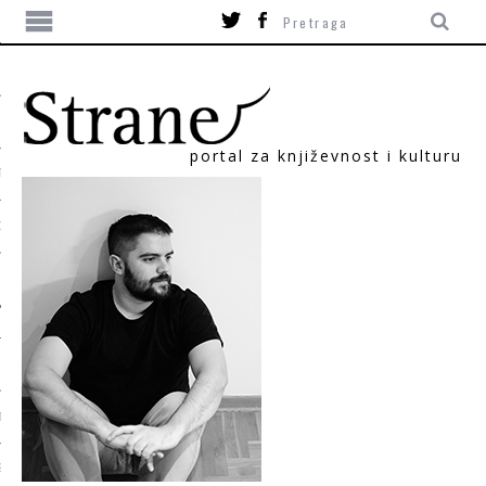
portal za književnost i kulturu
TIKA
ORI
T
SUM