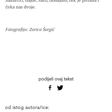
naslutiti, hajde, Saro, hodajmo, noć je pitoma i
čeka nas dvoje.
Fotografija: Zorica Šorgić
podijeli ovaj tekst
od istog autora/ice: