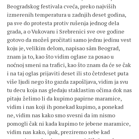
Beogradskog festivala cveća, preko najviših
izmerenih temperatura u zadnjih deset godina,
pa sve do protesta protiv rušenja jednog dela
grada, a o Vukovaru i Srebrenici sve ove godine
gotovo da možeš pročitati samo jednu jedinu vest
koju je, velikim delom, napisao sâm Beograd,
znam ja to, kao što vidim oglase za posao u
noćnoj smeni na trafici, kao što znam da će se čak
i na taj oglas prijaviti deset ili sto četrdeset puta
više ljudi nego što gazda zapošljava, vidim ja svu
tu decu koja nas gledaju staklastim očima dok nas
pitaju želimo li da kupimo papirne maramice,
vidim i nas koji ih ponekad kupimo, a ponekad
ne, vidim nas kako smo svesni da im nismo
pomogli čak ni kada kupimo te jebene maramice,
vidim nas kako, ipak, preziremo sebe kad