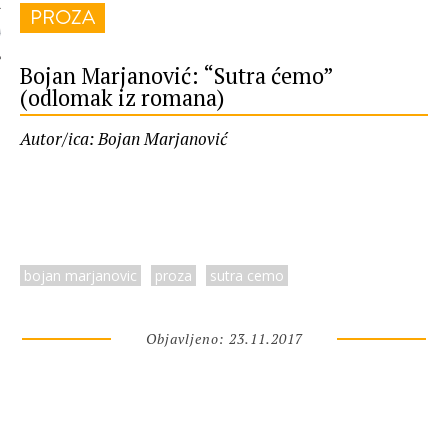
PROZA
 AUTORA
Bojan Marjanović: “Sutra ćemo”
(odlomak iz romana)
Autor/ica: Bojan Marjanović
bojan marjanovic
proza
sutra cemo
Objavljeno: 23.11.2017