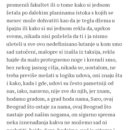
promeniš fakultet ili o tome kako si jednom
šetala po dalekim planinama istoka s kojih se
mesec može dohvatiti kao da je tegla džema u
špajzu ili kako si mi jednom rekla da, uprkos
svemu, nikada nisi poželela da ti i ja nismo
uleteli u sve ovo nedefinisano lutanje u kom smo
sad zatočeni, malopre si izašla iz taksija, rekla
hajde da malo protegnemo noge i krenuli smo,
bez nekog jasnog cilja, nikada se, uostalom, ne
treba previše mešati u logiku udova, oni znaju šta
i kako, kada i gde, udovi su često pametniji od
nas, iako, naravno, nije sve do njih, jer znam,
hodamo gradom, a grad hoda nama, Saro, ovaj
Beograd što ostaje za nama, ovaj Beograd što
nastaje pod našim nogama, on sigurno sprema
neka iznenađanja kakva ne možemo sad ni