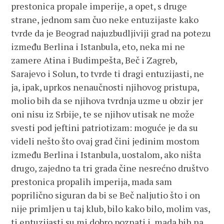
prestonica propale imperije, a opet, s druge
strane, jednom sam čuo neke entuzijaste kako
tvrde da je Beograd najuzbudljiviji grad na potezu
između Berlina i Istanbula, eto, neka mi ne
zamere Atina i Budimpešta, Beč i Zagreb,
Sarajevo i Solun, to tvrde ti dragi entuzijasti, ne
ja, ipak, uprkos nenaučnosti njihovog pristupa,
molio bih da se njihova tvrdnja uzme u obzir jer
oni nisu iz Srbije, te se njihov utisak ne može
svesti pod jeftini patriotizam: moguće je da su
videli nešto što ovaj grad čini jedinim mostom
između Berlina i Istanbula, uostalom, ako ništa
drugo, zajedno ta tri grada čine nesrećno društvo
prestonica propalih imperija, mada sam
poprilično siguran da bi se Beč naljutio što i on
nije primljen u taj klub, bilo kako bilo, molim vas,
ti entuzijasti su mi dobro poznati i, mada bih na