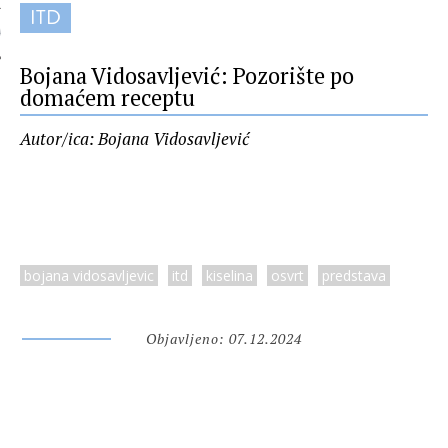
ITD
 AUTORA
Bojana Vidosavljević: Pozorište po
domaćem receptu
Autor/ica: Bojana Vidosavljević
bojana vidosavljevic
itd
kiselina
osvrt
predstava
Objavljeno: 07.12.2024