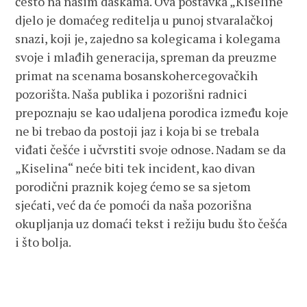
često na našim daskama. Ova postavka „Kiseline“
djelo je domaćeg reditelja u punoj stvaralačkoj
snazi, koji je, zajedno sa kolegicama i kolegama
svoje i mlađih generacija, spreman da preuzme
primat na scenama bosanskohercegovačkih
pozorišta. Naša publika i pozorišni radnici
prepoznaju se kao udaljena porodica između koje
ne bi trebao da postoji jaz i koja bi se trebala
viđati češće i učvrstiti svoje odnose. Nadam se da
„Kiselina“ neće biti tek incident, kao divan
porodični praznik kojeg ćemo se sa sjetom
sjećati, već da će pomoći da naša pozorišna
okupljanja uz domaći tekst i režiju budu što češća
i što bolja.