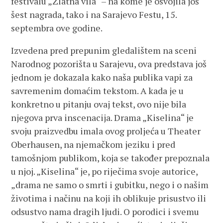
festivalu „Zlatna vila“ – na kome je osvojila još
šest nagrada, tako i na Sarajevo Festu, 15.
septembra ove godine.
Izvedena pred prepunim gledalištem na sceni
Narodnog pozorišta u Sarajevu, ova predstava još
jednom je dokazala kako naša publika vapi za
savremenim domaćim tekstom. A kada je u
konkretno u pitanju ovaj tekst, ovo nije bila
njegova prva inscenacija. Drama „Kiselina“ je
svoju praizvedbu imala ovog proljeća u Theater
Oberhausen, na njemačkom jeziku i pred
tamošnjom publikom, koja se također prepoznala
u njoj. „Kiselina“ je, po riječima svoje autorice,
„drama ne samo o smrti i gubitku, nego i o našim
životima i načinu na koji ih oblikuje prisustvo ili
odsustvo nama dragih ljudi. O porodici i svemu