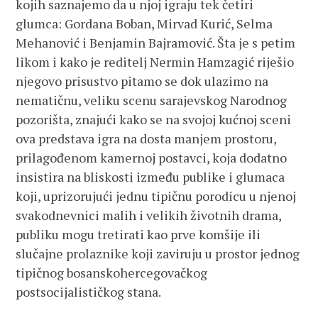
kojih saznajemo da u njoj igraju tek četiri
glumca: Gordana Boban, Mirvad Kurić, Selma
Mehanović i Benjamin Bajramović. Šta je s petim
likom i kako je reditelj Nermin Hamzagić riješio
njegovo prisustvo pitamo se dok ulazimo na
nematičnu, veliku scenu sarajevskog Narodnog
pozorišta, znajući kako se na svojoj kućnoj sceni
ova predstava igra na dosta manjem prostoru,
prilagođenom kamernoj postavci, koja dodatno
insistira na bliskosti između publike i glumaca
koji, uprizorujući jednu tipičnu porodicu u njenoj
svakodnevnici malih i velikih životnih drama,
publiku mogu tretirati kao prve komšije ili
slučajne prolaznike koji zaviruju u prostor jednog
tipičnog bosanskohercegovačkog
postsocijalističkog stana.