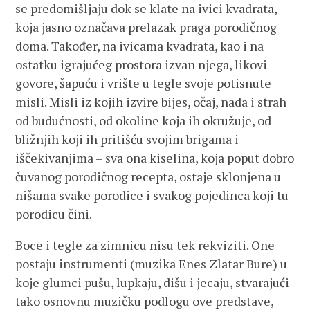
se predomišljaju dok se klate na ivici kvadrata,
koja jasno označava prelazak praga porodičnog
doma. Također, na ivicama kvadrata, kao i na
ostatku igrajućeg prostora izvan njega, likovi
govore, šapuću i vrište u tegle svoje potisnute
misli. Misli iz kojih izvire bijes, očaj, nada i strah
od budućnosti, od okoline koja ih okružuje, od
bližnjih koji ih pritišću svojim brigama i
iščekivanjima – sva ona kiselina, koja poput dobro
čuvanog porodičnog recepta, ostaje sklonjena u
nišama svake porodice i svakog pojedinca koji tu
porodicu čini.
Boce i tegle za zimnicu nisu tek rekviziti. One
postaju instrumenti (muzika Enes Zlatar Bure) u
koje glumci pušu, lupkaju, dišu i jecaju, stvarajući
tako osnovnu muzičku podlogu ove predstave,