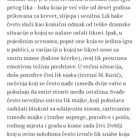
petog lika – baku koja je već više od deset godina
prikovana za krevet, slijepa i senilna. Lik bake
često služi kao komični odmak od teške dramske
situacije u kojoj se nalaze ostali likovi. Ipak, u
pojedinim scenama, poput one koja se jedina igra
u publici, u varijaciji u kojoj se likovi nose sa
smrću mame (bakine kćerke), ovaj lik preuzima
emotivnu težinu predstave. U većini situacija,
dušu porodice čini lik ujaka (izvrsni M. Kurić),
neženja koji se često nađe između dvije vatre u
pokušaju da smiri strasti među ostalima. Svađe
često nevoljno inicira lik majke, koji pokušava
zadržati bliskost sa udaljenim sinom, rastrzanim
između majke i trudne supruge, porodice i posla,
rodnog mjesta i grada u kome sada živi. Deblji
kraj u ovim sukobima često izvuče lik snahe koja