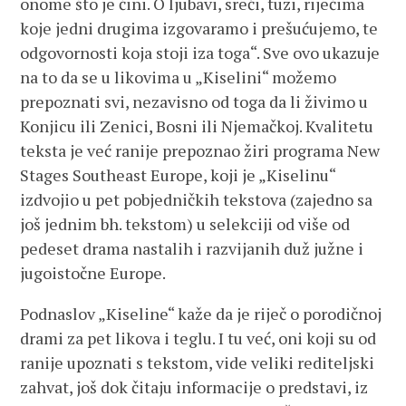
onome što je čini. O ljubavi, sreći, tuzi, riječima
koje jedni drugima izgovaramo i prešućujemo, te
odgovornosti koja stoji iza toga“. Sve ovo ukazuje
na to da se u likovima u „Kiselini“ možemo
prepoznati svi, nezavisno od toga da li živimo u
Konjicu ili Zenici, Bosni ili Njemačkoj. Kvalitetu
teksta je već ranije prepoznao žiri programa New
Stages Southeast Europe, koji je „Kiselinu“
izdvojio u pet pobjedničkih tekstova (zajedno sa
još jednim bh. tekstom) u selekciji od više od
pedeset drama nastalih i razvijanih duž južne i
jugoistočne Europe.
Podnaslov „Kiseline“ kaže da je riječ o porodičnoj
drami za pet likova i teglu. I tu već, oni koji su od
ranije upoznati s tekstom, vide veliki rediteljski
zahvat, još dok čitaju informacije o predstavi, iz