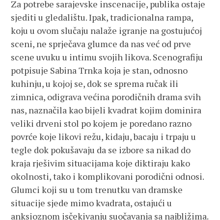
Za potrebe sarajevske inscenacije, publika ostaje
sjediti u gledalištu. Ipak, tradicionalna rampa,
koju u ovom slučaju nalaže igranje na gostujućoj
sceni, ne sprječava glumce da nas već od prve
scene uvuku u intimu svojih likova. Scenografiju
potpisuje Sabina Trnka koja je stan, odnosno
kuhinju, u kojoj se, dok se sprema ručak ili
zimnica, odigrava većina porodičnih drama svih
nas, naznačila kao bijeli kvadrat kojim dominira
veliki drveni stol po kojem je poredano razno
povrće koje likovi režu, kidaju, bacaju i trpaju u
tegle dok pokušavaju da se izbore sa nikad do
kraja rješivim situacijama koje diktiraju kako
okolnosti, tako i komplikovani porodični odnosi.
Glumci koji su u tom trenutku van dramske
situacije sjede mimo kvadrata, ostajući u
anksioznom isčekivanju suočavanja sa najbližima.