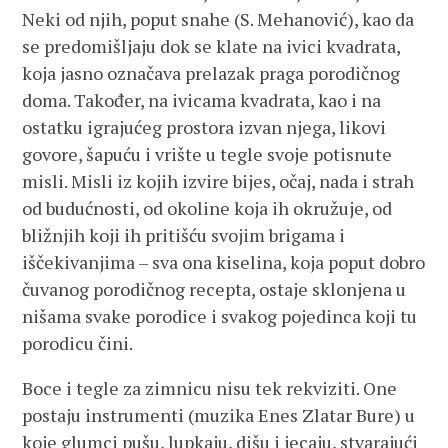
Neki od njih, poput snahe (S. Mehanović), kao da
se predomišljaju dok se klate na ivici kvadrata,
koja jasno označava prelazak praga porodičnog
doma. Također, na ivicama kvadrata, kao i na
ostatku igrajućeg prostora izvan njega, likovi
govore, šapuću i vrište u tegle svoje potisnute
misli. Misli iz kojih izvire bijes, očaj, nada i strah
od budućnosti, od okoline koja ih okružuje, od
bližnjih koji ih pritišću svojim brigama i
iščekivanjima – sva ona kiselina, koja poput dobro
čuvanog porodičnog recepta, ostaje sklonjena u
nišama svake porodice i svakog pojedinca koji tu
porodicu čini.
Boce i tegle za zimnicu nisu tek rekviziti. One
postaju instrumenti (muzika Enes Zlatar Bure) u
koje glumci pušu, lupkaju, dišu i jecaju, stvarajući