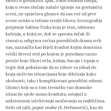
sjediti u gledalištu. Ipak, tradicionalna rampa,
koju u ovom slučaju nalaže igranje na gostujućoj
sceni, ne sprječava glumce da nas već od prve
scene uvuku u intimu svojih likova. Scenografiju
potpisuje Sabina Trnka koja je stan, odnosno
kuhinju, u kojoj se, dok se sprema ručak ili
zimnica, odigrava većina porodičnih drama svih
nas, naznačila kao bijeli kvadrat kojim dominira
veliki drveni stol po kojem je poredano razno
povrće koje likovi režu, kidaju, bacaju i trpaju u
tegle dok pokušavaju da se izbore sa nikad do
kraja rješivim situacijama koje diktiraju kako
okolnosti, tako i komplikovani porodični odnosi.
Glumci koji su u tom trenutku van dramske
situacije sjede mimo kvadrata, ostajući u
anksioznom isčekivanju suočavanja sa najbližima.
Neki od njih, poput snahe (S. Mehanović), kao da