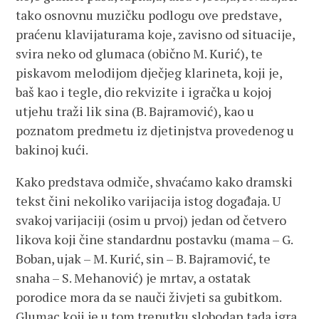
tako osnovnu muzičku podlogu ove predstave,
praćenu klavijaturama koje, zavisno od situacije,
svira neko od glumaca (obično M. Kurić), te
piskavom melodijom dječjeg klarineta, koji je,
baš kao i tegle, dio rekvizite i igračka u kojoj
utjehu traži lik sina (B. Bajramović), kao u
poznatom predmetu iz djetinjstva provedenog u
bakinoj kući.
Kako predstava odmiče, shvaćamo kako dramski
tekst čini nekoliko varijacija istog događaja. U
svakoj varijaciji (osim u prvoj) jedan od četvero
likova koji čine standardnu postavku (mama – G.
Boban, ujak – M. Kurić, sin – B. Bajramović, te
snaha – S. Mehanović) je mrtav, a ostatak
porodice mora da se nauči živjeti sa gubitkom.
Glumac koji je u tom trenutku slobodan tada igra