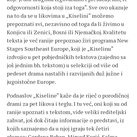
odgovornosti koja stoji iza toga“. Sve ovo ukazuje
na to da se u likovima u „Kiselini“ možemo
prepoznati svi, nezavisno od toga da li živimo u
Konjicu ili Zenici, Bosni ili Njemačkoj. Kvalitetu
teksta je već ranije prepoznao žiri programa New
Stages Southeast Europe, koji je „Kiselinu“
izdvojio u pet pobjedničkih tekstova (zajedno sa
još jednim bh. tekstom) u selekciji od više od
pedeset drama nastalih i razvijanih duž južne i
jugoistočne Europe.
Podnaslov „Kiseline“ kaže da je riječ o porodičnoj
drami za pet likova i teglu. I tu već, oni koji su od
ranije upoznati s tekstom, vide veliki rediteljski
zahvat, još dok čitaju informacije o predstavi, iz
kojih saznajemo da u njoj igraju tek četiri
glumca: Gordana Boban, Mirvad Kurić, Selma