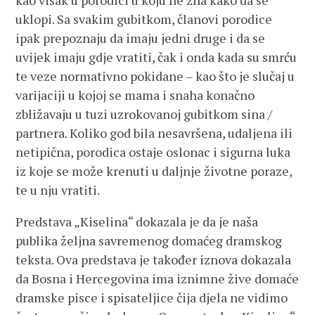
kao višak u porodici u koju ne zna kako da se
uklopi. Sa svakim gubitkom, članovi porodice
ipak prepoznaju da imaju jedni druge i da se
uvijek imaju gdje vratiti, čak i onda kada su smrću
te veze normativno pokidane – kao što je slučaj u
varijaciji u kojoj se mama i snaha konačno
zbližavaju u tuzi uzrokovanoj gubitkom sina /
partnera. Koliko god bila nesavršena, udaljena ili
netipična, porodica ostaje oslonac i sigurna luka
iz koje se može krenuti u daljnje životne poraze,
te u nju vratiti.
Predstava „Kiselina“ dokazala je da je naša
publika željna savremenog domaćeg dramskog
teksta. Ova predstava je također iznova dokazala
da Bosna i Hercegovina ima iznimne žive domaće
dramske pisce i spisateljice čija djela ne vidimo