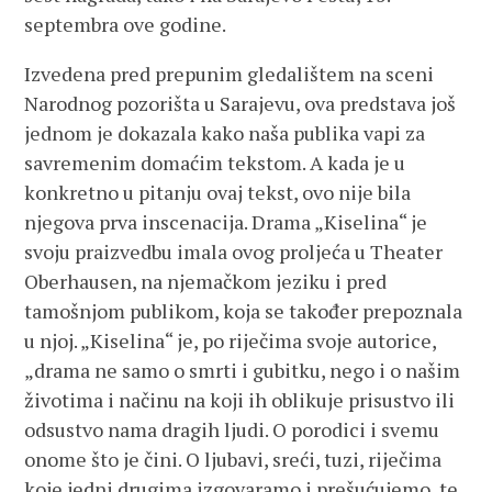
septembra ove godine.
Izvedena pred prepunim gledalištem na sceni
Narodnog pozorišta u Sarajevu, ova predstava još
jednom je dokazala kako naša publika vapi za
savremenim domaćim tekstom. A kada je u
konkretno u pitanju ovaj tekst, ovo nije bila
njegova prva inscenacija. Drama „Kiselina“ je
svoju praizvedbu imala ovog proljeća u Theater
Oberhausen, na njemačkom jeziku i pred
tamošnjom publikom, koja se također prepoznala
u njoj. „Kiselina“ je, po riječima svoje autorice,
„drama ne samo o smrti i gubitku, nego i o našim
životima i načinu na koji ih oblikuje prisustvo ili
odsustvo nama dragih ljudi. O porodici i svemu
onome što je čini. O ljubavi, sreći, tuzi, riječima
koje jedni drugima izgovaramo i prešućujemo, te