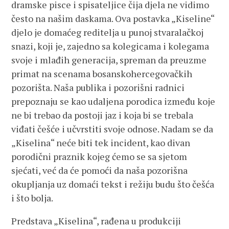
dramske pisce i spisateljice čija djela ne vidimo
često na našim daskama. Ova postavka „Kiseline“
djelo je domaćeg reditelja u punoj stvaralačkoj
snazi, koji je, zajedno sa kolegicama i kolegama
svoje i mlađih generacija, spreman da preuzme
primat na scenama bosanskohercegovačkih
pozorišta. Naša publika i pozorišni radnici
prepoznaju se kao udaljena porodica između koje
ne bi trebao da postoji jaz i koja bi se trebala
viđati češće i učvrstiti svoje odnose. Nadam se da
„Kiselina“ neće biti tek incident, kao divan
porodični praznik kojeg ćemo se sa sjetom
sjećati, već da će pomoći da naša pozorišna
okupljanja uz domaći tekst i režiju budu što češća
i što bolja.
Predstava „Kiselina“, rađena u produkciji