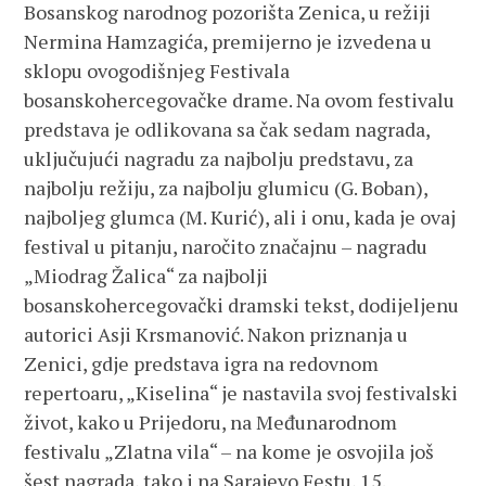
Bosanskog narodnog pozorišta Zenica, u režiji
Nermina Hamzagića, premijerno je izvedena u
sklopu ovogodišnjeg Festivala
bosanskohercegovačke drame. Na ovom festivalu
predstava je odlikovana sa čak sedam nagrada,
uključujući nagradu za najbolju predstavu, za
najbolju režiju, za najbolju glumicu (G. Boban),
najboljeg glumca (M. Kurić), ali i onu, kada je ovaj
festival u pitanju, naročito značajnu – nagradu
„Miodrag Žalica“ za najbolji
bosanskohercegovački dramski tekst, dodijeljenu
autorici Asji Krsmanović. Nakon priznanja u
Zenici, gdje predstava igra na redovnom
repertoaru, „Kiselina“ je nastavila svoj festivalski
život, kako u Prijedoru, na Međunarodnom
festivalu „Zlatna vila“ – na kome je osvojila još
šest nagrada, tako i na Sarajevo Festu, 15.