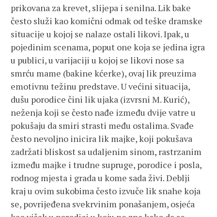
prikovana za krevet, slijepa i senilna. Lik bake
često služi kao komični odmak od teške dramske
situacije u kojoj se nalaze ostali likovi. Ipak, u
pojedinim scenama, poput one koja se jedina igra
u publici, u varijaciji u kojoj se likovi nose sa
smrću mame (bakine kćerke), ovaj lik preuzima
emotivnu težinu predstave. U većini situacija,
dušu porodice čini lik ujaka (izvrsni M. Kurić),
neženja koji se često nađe između dvije vatre u
pokušaju da smiri strasti među ostalima. Svađe
često nevoljno inicira lik majke, koji pokušava
zadržati bliskost sa udaljenim sinom, rastrzanim
između majke i trudne supruge, porodice i posla,
rodnog mjesta i grada u kome sada živi. Deblji
kraj u ovim sukobima često izvuče lik snahe koja
se, povrijeđena svekrvinim ponašanjem, osjeća