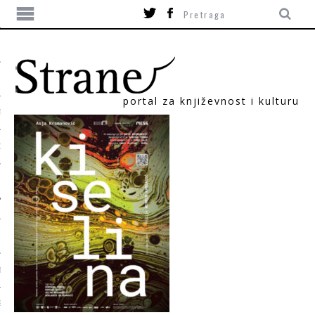
portal za književnost i kulturu
TIKA
ORI
T
SUM