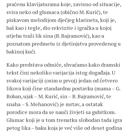
praćenu klavijaturama koje, zavisno od situacije,
svira neko od glumaca (obično M. Kurić), te
piskavom melodijom dječjeg klarineta, koji je,
baš kao i tegle, dio rekvizite i igračka u kojoj
utjehu traži lik sina (B. Bajramović), kao u
poznatom predmetu iz djetinjstva provedenog u
bakinoj kući.
Kako predstava odmiče, shvaćamo kako dramski
tekst čini nekoliko varijacija istog događaja. U
svakoj varijaciji (osim u prvoj) jedan od četvero
likova koji čine standardnu postavku (mama – G.
Boban, ujak – M. Kurić, sin – B. Bajramović, te
snaha – S. Mehanović) je mrtav, a ostatak
porodice mora da se nauči živjeti sa gubitkom.
Glumac koji je u tom trenutku slobodan tada igra
petog lika – baku koja je već više od deset godina