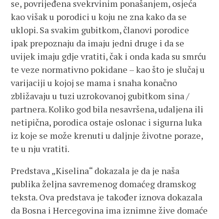
se, povrijeđena svekrvinim ponašanjem, osjeća
kao višak u porodici u koju ne zna kako da se
uklopi. Sa svakim gubitkom, članovi porodice
ipak prepoznaju da imaju jedni druge i da se
uvijek imaju gdje vratiti, čak i onda kada su smrću
te veze normativno pokidane – kao što je slučaj u
varijaciji u kojoj se mama i snaha konačno
zbližavaju u tuzi uzrokovanoj gubitkom sina /
partnera. Koliko god bila nesavršena, udaljena ili
netipična, porodica ostaje oslonac i sigurna luka
iz koje se može krenuti u daljnje životne poraze,
te u nju vratiti.
Predstava „Kiselina“ dokazala je da je naša
publika željna savremenog domaćeg dramskog
teksta. Ova predstava je također iznova dokazala
da Bosna i Hercegovina ima iznimne žive domaće