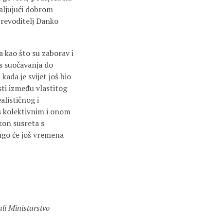
valjujući dobrom
prevoditelj Danko
a kao što su zaborav i
es suočavanja do
kada je svijet još bio
sti između vlastitog
alističnog i
 s kolektivnim i onom
kon susreta s
dugo će još vremena
li Ministarstvo