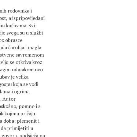
nih redovnika i
st, a ispripovijedani
im kućicama. Svi
ije svega su u službi
roz obrasce
da čarolija i magla
vojstvene savremenom
vlju se otkriva kroz
blagim odmakom ovo
ubav je velika
gospu koja se vodi
ilama i ogrima
. Autor
raskošno, pomno i s
ik kojima pričaju
ga doba: plemenit i
da primijetiti u
g govora, podsjeća na