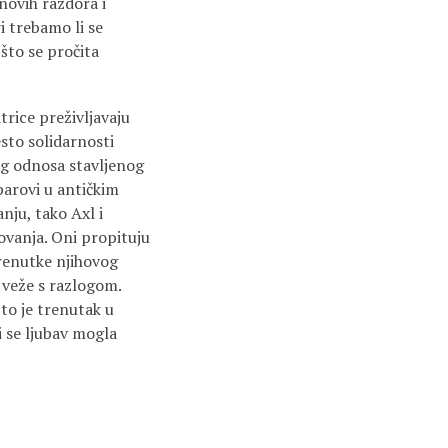
 novih razdora i
i trebamo li se
što se pročita
trice preživljavaju
sto solidarnosti
og odnosa stavljenog
parovi u antičkim
nju, tako Axl i
ovanja. Oni propituju
trenutke njihovog
a veže s razlogom.
 to je trenutak u
i se ljubav mogla