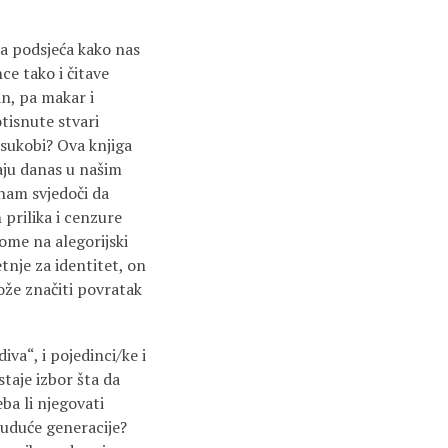
na podsjeća kako nas
ce tako i čitave
n, pa makar i
tisnute stvari
 sukobi? Ova knjiga
aju danas u našim
 nam svjedoči da
 prilika i cenzure
tome na alegorijski
tnje za identitet, on
že značiti povratak
va“, i pojedinci/ke i
staje izbor šta da
ba li njegovati
buduće generacije?