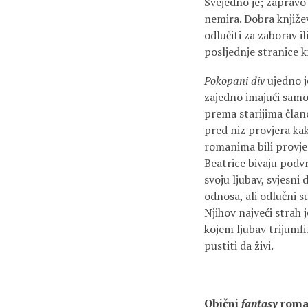
Svejedno je; zapravo 
nemira. Dobra knjiže
odlučiti za zaborav 
posljednje stranice k
Pokopani div
ujedno je
zajedno imajući samo
prema starijima član
pred niz provjera kak
romanima bili provjer
Beatrice bivaju podv
svoju ljubav, svjesni
odnosa, ali odlučni s
Njihov najveći strah j
kojem ljubav trijumfi
pustiti da živi.
Obični
fantasy
roma