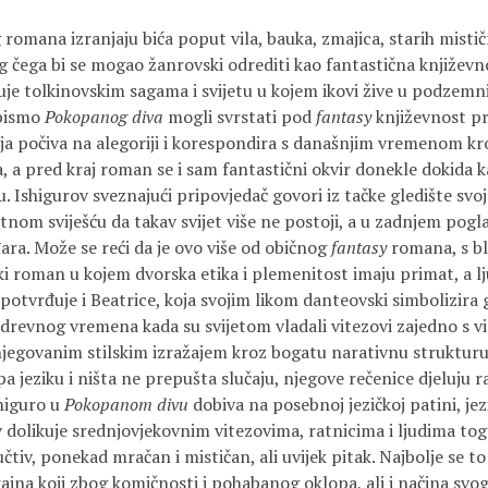
 romana izranjaju bića poput vila, bauka, zmajica, starih mistič
 čega bi se mogao žanrovski odrediti kao fantastična književno
kuje tolkinovskim sagama i svijetu u kojem ikovi žive u podzemn
 bismo
Pokopanog diva
mogli svrstati pod
fantasy
književnost pr
koja počiva na alegoriji i korespondira s današnjim vremenom k
 a pred kraj roman se i sam fantastični okvir donekle dokida ka
. Ishigurov sveznajući pripovjedač govori iz tačke gledište s
utnom sviješću da takav svijet više ne postoji, a u zadnjem pogla
ara. Može se reći da je ovo više od običnog
fantasy
romana, s 
ški roman u kojem dvorska etika i plemenitost imaju primat, a lj
 potvrđuje i Beatrice, koja svojim likom danteovski simbolizira 
drevnog vremena kada su svijetom vladali vitezovi zajedno s v
 njegovanim stilskim izražajem kroz bogatu narativnu strukturu
 jeziku i ništa ne prepušta slučaju, njegove rečenice djeluju 
higuro u
Pokopanom divu
dobiva na posebnoj jezičkoj patini, jez
v dolikuje srednjovjekovnim vitezovima, ratnicima i ljudima to
čtiv, ponekad mračan i mističan, ali uvijek pitak. Najbolje se to 
aina koji zbog komičnosti i pohabanog oklopa, ali i načina svo