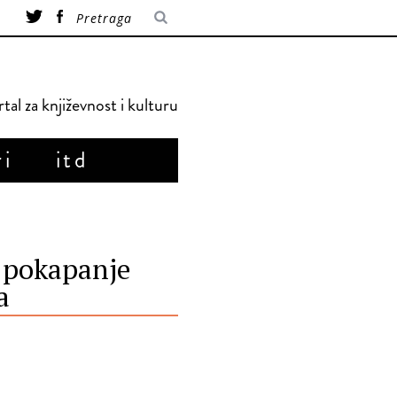
tal za književnost i kulturu
ri
itd
o pokapanje
a