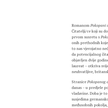
Romanom
Pokopani 
Čitatelji/ce koji su 
prvom susretu s
Pok
onih prethodnih koje
to nas vjerojatno ne
da potencijalnog čitat
objavljen dvije godin
laureat – otkriva svi
neuhvatljive, britans
Stranice
Pokopanog 
danas – u predjele p
vladavine. Doba je t
susjedima germanskog
međusobnih pokolja, 