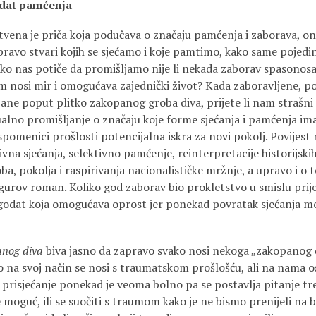
odat pamćenja
tvena je priča koja podučava o značaju pamćenja i zaborava, o
pravo stvari kojih se sjećamo i koje pamtimo, kako same pojedin
ako nas potiče da promišljamo nije li nekada zaborav spasonosa
m nosi mir i omogućava zajednički život? Kada zaboravljene, po
ane poput plitko zakopanog groba diva, prijete li nam strašni
ualno promišljanje o značaju koje forme sjećanja i pamćenja im
pomenici prošlosti potencijalna iskra za novi pokolj. Povijest
tivna sjećanja, selektivno pamćenje, reinterpretacije historijskih
a, pokolja i raspirivanja nacionalističke mržnje, a upravo i o 
gurov roman. Koliko god zaborav bio prokletstvo u smislu prije
godat koja omogućava oprost jer ponekad povratak sjećanja mo
anog diva
biva jasno da zapravo svako nosi nekoga „zakopanog di
ko na svoj način se nosi s traumatskom prošlošću, ali na nama o
prisjećanje ponekad je veoma bolno pa se postavlja pitanje tre
 moguć, ili se suočiti s traumom kako je ne bismo prenijeli na 