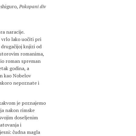
Ishiguro,
Pokopani div
a naracije.
vrlo lako uočiti pri
drugačijoj knjizi od
s autorovim romanima,
uspio roman spreman
etak godina, a
čen kao Nobelov
, skoro nepoznate i
e kakvom je poznajemo
čja nakon rimske
 svojim doseljenim
atovanja i
jesni: čudna magla