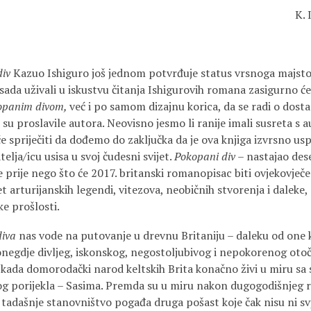
K. 
div
Kazuo Ishiguro još jednom potvrđuje status vrsnoga majstor
dosada uživali u iskustvu čitanja Ishigurovih romana zasigurno će 
opanim divom,
već i po samom dizajnu korica, da se radi o dosta 
 su proslavile autora. Neovisno jesmo li ranije imali susreta 
će spriječiti da dođemo do zaključka da je ova knjiga izvrsno 
elja/icu usisa u svoj čudesni svijet.
Pokopani div
– nastajao des
e prije nego što će 2017. britanski romanopisac biti ovjekovje
jet arturijanskih legendi, vitezova, neobičnih stvorenja i daleke
ke prošlosti.
diva
nas vode na putovanje u drevnu Britaniju – daleku od on
onegdje divljeg, iskonskog, negostoljubivog i nepokorenog oto
o kada domorodački narod keltskih Brita konačno živi u miru sa
 porijekla – Sasima. Premda su u miru nakon dugogodišnjeg r
tadašnje stanovništvo pogađa druga pošast koje čak nisu ni sv