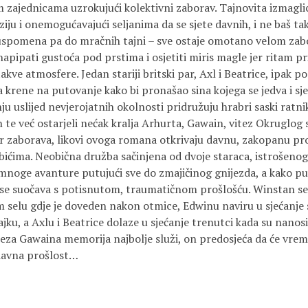
im zajednicama uzrokujući kolektivni zaborav. Tajnovita izmagl
iju i onemogućavajući seljanima da se sjete davnih, i ne baš ta
 uspomena pa do mračnih tajni – sve ostaje omotano velom zab
apipati gustoća pod prstima i osjetiti miris magle jer ritam pr
akve atmosfere. Jedan stariji britski par, Axl i Beatrice, ipak po
 krene na putovanje kako bi pronašao sina kojega se jedva i sjeć
u uslijed nevjerojatnih okolnosti pridružuju hrabri saski ratn
n te već ostarjeli nećak kralja Arhurta, Gawain, vitez Okruglog s
or zaborava, likovi ovoga romana otkrivaju davnu, zakopanu proš
ićima. Neobična družba sačinjena od dvoje staraca, istrošenog v
 mnoge avanture putujući sve do zmajičinog gnijezda, a kako p
n se suočava s potisnutom, traumatičnom prošlošću. Winstan se
om selu gdje je doveden nakon otmice, Edwinu naviru u sjećanje
jku, a Axlu i Beatrice dolaze u sjećanje trenutci kada su nanosi
za Gawaina memorija najbolje služi, on predosjeća da će vrem
 davna prošlost…