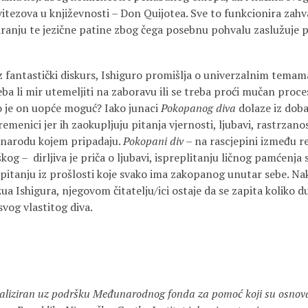
vitezova u književnosti – Don Quijotea. Sve to funkcionira zah
iranju te jezične patine zbog čega posebnu pohvalu zaslužuje 
z fantastički diskurs, Ishiguro promišlja o univerzalnim temam
treba li mir utemeljiti na zaboravu ili se treba proći mučan proc
 je on uopće moguć? Iako junaci
Pokopanog diva
dolaze iz doba 
remenici jer ih zaokupljuju pitanja vjernosti, ljubavi, rastrzano
i narodu kojem pripadaju.
Pokopani div
– na rascjepini između re
og – dirljiva je priča o ljubavi, ispreplitanju ličnog pamćenja
itanju iz prošlosti koje svako ima zakopanog unutar sebe. Na
ua Ishigura, njegovom čitatelju/ici ostaje da se zapita koliko 
vog vlastitog diva.
ealiziran uz podršku Međunarodnog fonda za pomoć koji su osnova