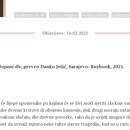
bookstan on air
kazuo ishiguro
matej vrebac
pokopani
Objavljeno: 14.02.2022
opani div,
preveo Danko Ješić, Sarajevo: Buybook, 2021.
će lijepe spomenike po kojima će se živi moći sjetiti zla koje va
ube drvene krstove ili obojeno kamenje, dok drugi moraju ostat
 u svakom slučaju, dio drevne povorke, tako da je uvijek moguće
t da označi mjesto neke takve davne tragedije, kad su u ratu u