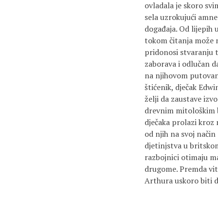
ovladala je skoro sv
sela uzrokujući amnez
događaja. Od lijepih
tokom čitanja može n
pridonosi stvaranju t
zaborava i odlučan da
na njihovom putovanj
štićenik, dječak Edwi
želji da zaustave izv
drevnim mitološkim b
dječaka prolazi kroz
od njih na svoj nači
djetinjstva u britsk
razbojnici otimaju ma
drugome. Premda vite
Arthura uskoro biti