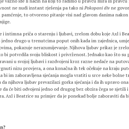
je važno ide li način na koji to radimo u pravcu mira ili pravcu
vnost ne nudi instant rješenja pa tako ni
Pokopani div
ne govor
ili pamćenje, to otvoreno pitanje visi nad glavom danima nakon 
njige.
 i intimna priča o starenju i ljubavi, zrelom dobu koje Axl i Bea
 jedno drugo u trenutcima poput onih kada im zajednica, umje
ovima, pokazuje nerazumijevanje. Njihova ljubav prikaz je zrel
o bi potvrdila svoju bliskost i privrženost. Jednako kao što su 
avani u svojoj ljubavi i razdvojeni kroz razne nedaće na putova
rgnuti nizu provjera, a ona konačna ih tek očekuje na kraju put
 da bi im zaboravljena sjećanja mogla vratiti u srce neke bolne 
u da njihova ljubav prevazilazi gorka sjećanja i da ih upravo on
e da će biti odvojeni jedno od drugog bez obzira čega se sjetili i
ra. Axl i Beatrice su primjer da je ponekad bolje zaboraviti da b
n?