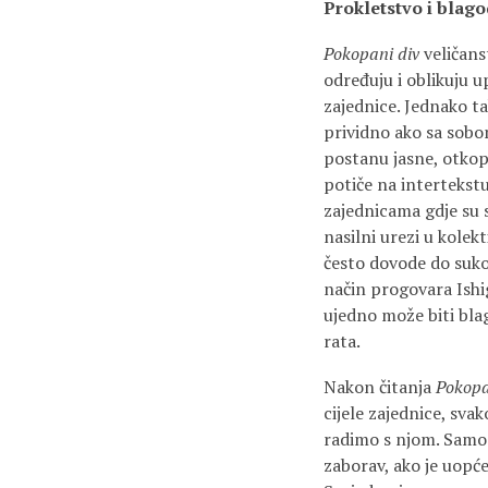
Prokletstvo i blag
Pokopani div
veličans
određuju i oblikuju u
zajednice. Jednako t
prividno ako sa sobo
postanu jasne, otkop
potiče na intertekst
zajednicama gdje su s
nasilni urezi u kolek
često dovode do sukob
način progovara Ishi
ujedno može biti bla
rata.
Nakon čitanja
Pokop
cijele zajednice, sva
radimo s njom. Samo 
zaborav, ako je uopće