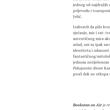
jednog od najdražih 
prijevodu i transpon
Ješić.
Izabravši da piše kro
sjećanje, mir i rat: 
autentičnog mira ako
mlad, oni su ipak sav
identiteta i odanost
fantastičnog/mitološk
jednom neriješenom p
Pokopanim divom
Kaz
proći dok ne otkopa s
Bookstan on Air
je r