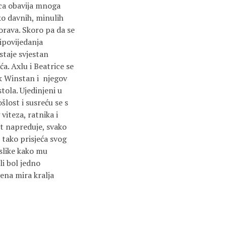
ica obavija mnoga
ko davnih, minulih
orava. Skoro pa da se
ipovijedanja
staje svjestan
a. Axlu i Beatrice se
ik Winstan i njegov
tola. Ujedinjeni u
lost i susreću se s
iteza, ratnika i
ut napreduje, svako
 tako prisjeća svog
 slike kako mu
li bol jedno
ena mira kralja