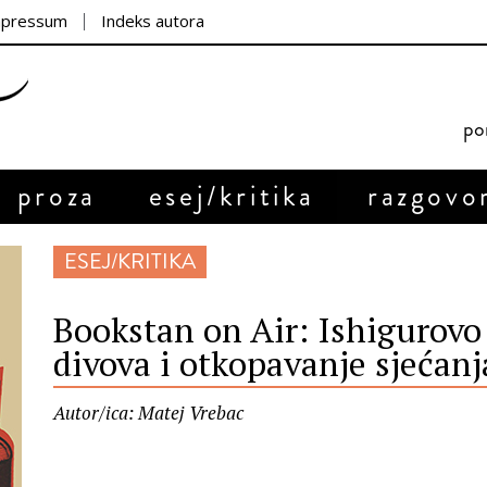
mpressum
Indeks autora
por
proza
esej/kritika
razgovo
ESEJ/KRITIKA
Bookstan on Air: Ishigurov
divova i otkopavanje sjećanj
Autor/ica: Matej Vrebac