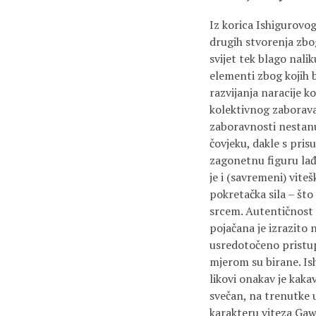
Iz korica Ishigurovog
drugih stvorenja zbog
svijet tek blago nali
elementi zbog kojih
razvijanja naracije 
kolektivnog zaborava,
zaboravnosti nestanu
čovjeku, dakle s pris
zagonetnu figuru lađ
je i (savremeni) vite
pokretačka sila – što
srcem. Autentičnost 
pojačana je izrazito
usredotočeno pristupa
mjerom su birane. Is
likovi onakav je kaka
svečan, na trenutke u
karakteru viteza Gaw