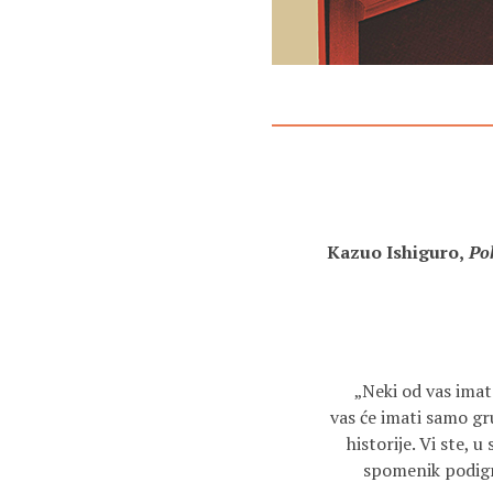
Kazuo Ishiguro,
Pok
„Neki od vas imat 
vas će imati samo gr
historije. Vi ste,
spomenik podignu