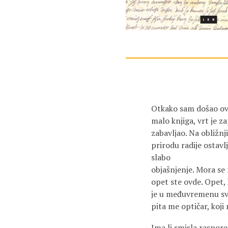
Otkako sam došao ovam
malo knjiga, vrt je 
zabavljao. Na obližnj
prirodu radije ostavl
slabo
objašnjenje. Mora se 
opet ste ovde. Opet, 
je u međuvremenu sve
pita me optičar, koji
Ima li smisla raspore