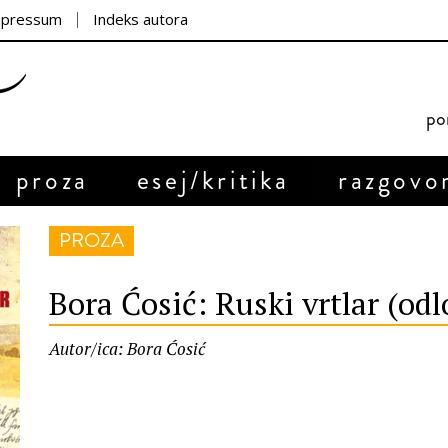
mpressum
Indeks autora
por
proza
esej/kritika
razgovo
PROZA
Bora Ćosić: Ruski vrtlar (od
Autor/ica: Bora Ćosić