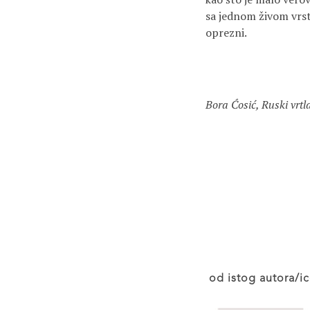
sa jednom živom vrs
oprezni.
Bora Ćosić, Ruski vrt
od istog autora/ic