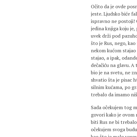
Očito da je ovde posr
jeste. Ljudsko biće fa
ispravno ne postoji! 
jedina knjiga koju je
uvek drži pod pazuho
što je Rus, nego, kao 
nekom kućom stajao j
stajao, a ipak, odand
dečačiću na glavu. A t
bio je na svetu, ne z
shvatio šta je pisac
silnim kućama, po gr
trebalo da imamo niš
Sada očekujem tog ml
govori kako je ovom m
biti Rus ne bi trebal
očekujem svoga buduće
kao što je malo vero