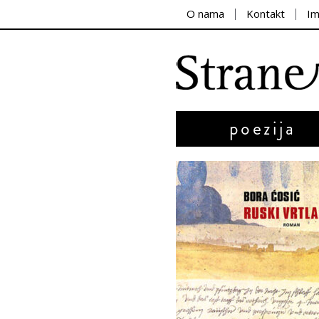
O nama
Kontakt
I
poezija