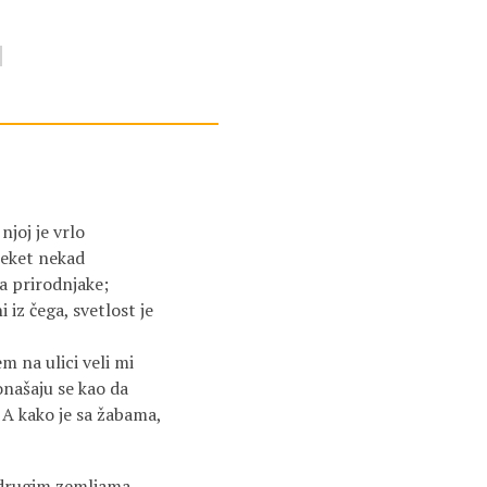
njoj je vrlo
reket nekad
za prirodnjake;
 iz čega, svetlost je
m na ulici veli mi
onašaju se kao da
 A kako je sa žabama,
i drugim zemljama