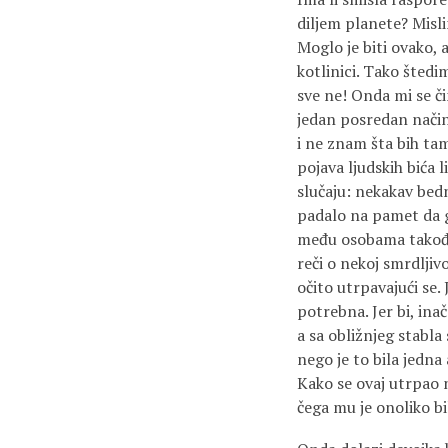
diljem planete? Misli
Moglo je biti ovako, a
kotlinici. Tako štedi
sve ne! Onda mi se č
jedan posredan način
i ne znam šta bih tam
pojava ljudskih bića 
slučaju: nekakav bedn
padalo na pamet da 
među osobama takođe
reči o nekoj smrdljiv
očito utrpavajući se. 
potrebna. Jer bi, ina
a sa obližnjeg stabla 
nego je to bila jedna 
Kako se ovaj utrpao n
čega mu je onoliko bi