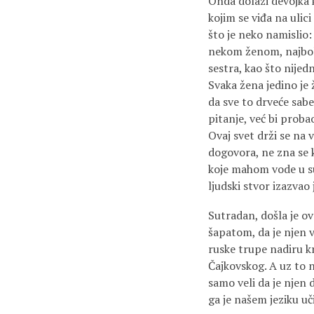
Onda dolazi devojka k
kojim se viđa na uli
što je neko namislio:
nekom ženom, najbolje
sestra, kao što nijed
Svaka žena jedino je 
da sve to drveće sab
pitanje, već bi probao
Ovaj svet drži se na 
dogovora, ne zna se 
koje mahom vode u su
ljudski stvor izazvao 
Sutradan, došla je ov
šapatom, da je njen v
ruske trupe nadiru kr
Čajkovskog. A uz to n
samo veli da je njen 
ga je našem jeziku u