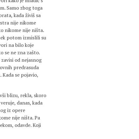
ori kako je mladić s
dim. Samo zbog toga
rata, kada živiš sa
estra nije nikome
ko nikome nije ništa.
tek potom izmislili su
ori na bilo koje
ko se ne zna zašto.
 zavisi od nejasnog
snovnih predrasuda
 Kada se pojavio,
ši blizu, rekla, skoro
 veruje, danas, kada
kog iz opere
kome nije ništa. Pa
vekom, odavde. Koji