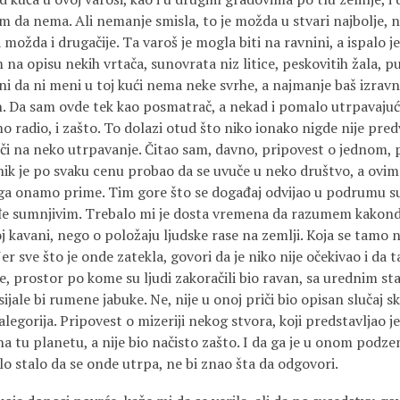
m da nema. Ali nemanje smisla, to je možda u stvari najbolje, n
 možda i drugačije. Ta varoš je mogla biti na ravnini, a ispalo je
m na opisu nekih vrtača, sunovrata niz litice, peskovitih žala, p
ini da ni meni u toj kući nema neke svrhe, a najmanje baš izra
. Da sam ovde tek kao posmatrač, a nekad i pomalo utrpavajući
o radio, i zašto. To dolazi otud što niko ionako nigde nije pre
liči na neko utrpavanje. Čitao sam, davno, pripovest o jednom,
ik je po svaku cenu probao da se uvuče u neko društvo, a ovima
ga onamo prime. Tim gore što se događaj odvijao u podrumu su
 sumnjivim. Trebalo mi je dosta vremena da razumem kakonde
oj kavani, nego o položaju ljudske rase na zemlji. Koja se tamo n
Jer sve što je onde zatekla, govori da je niko nije očekivao i da
če, prostor po kome su ljudi zakoračili bio ravan, sa urednim s
sijale bi rumene jabuke. Ne, nije u onoj priči bio opisan slučaj s
alegorija. Pripovest o mizeriji nekog stvora, koji predstavljao je 
a tu planetu, a nije bio načisto zašto. I da ga je u onom podz
lo stalo da se onde utrpa, ne bi znao šta da odgovori.