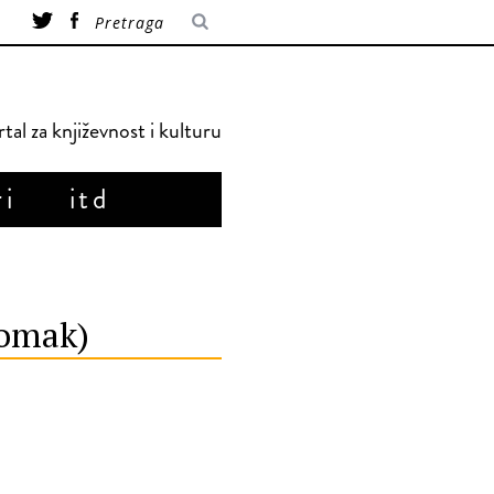
tal za književnost i kulturu
ri
itd
lomak)