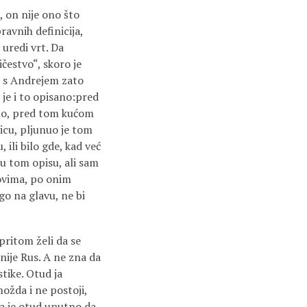
, on nije ono što
pravnih definicija,
 uredi vrt. Da
čestvo“, skoro je
n s Andrejem zato
ć je i to opisano:pred
amo, pred tom kućom
icu, pljunuo je tom
 ili bilo gde, kad već
 u tom opisu, ali sam
tovima, po onim
o na glavu, ne bi
ritom želi da se
 nije Rus. A ne zna da
tike. Otud ja
ožda i ne postoji,
Pa je otud uputno da