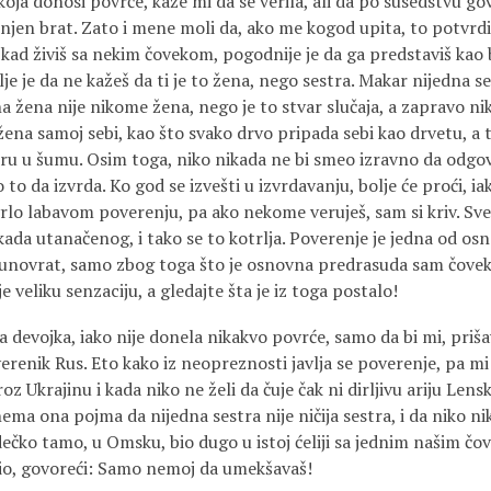
oja donosi povrće, kaže mi da se verila, ali da po susedstvu gov
ci njen brat. Zato i mene moli da, ako me kogod upita, to potvr
 kad živiš sa nekim čovekom, pogodnije je da ga predstaviš kao b
 je da ne kažeš da ti je to žena, nego sestra. Makar nijedna s
na žena nije nikome žena, nego je to stvar slučaja, a zapravo ni
žena samoj sebi, kao što svako drvo pripada sebi kao drvetu, a 
eru u šumu. Osim toga, niko nikada ne bi smeo izravno da odgov
 to da izvrda. Ko god se izvešti u izvrdavanju, bolje će proći, ia
vrlo labavom poverenju, pa ako nekome veruješ, sam si kriv. Sve
kada utanačenog, i tako se to kotrlja. Poverenje je jedna od o
novrat, samo zbog toga što je osnovna predrasuda sam čovek.
je veliku senzaciju, a gledajte šta je iz toga postalo!
a devojka, iako nije donela nikakvo povrće, samo da bi mi, prišav
erenik Rus. Eto kako iz neopreznosti javlja se poverenje, pa mi
oz Ukrajinu i kada niko ne želi da čuje čak ni dirljivu ariju Lens
ema ona pojma da nijedna sestra nije ničija sestra, i da niko ni
dečko tamo, u Omsku, bio dugo u istoj ćeliji sa jednim našim čo
čio, govoreći: Samo nemoj da umekšavaš!