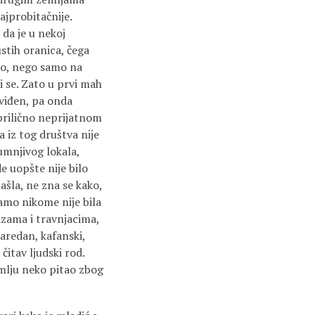
ajprobitačnije.
 da je u nekoj
ustih oranica, čega
vno, nego samo na
 se. Zato u prvi mah
dviđen, pa onda
 prilično neprijatnom
 iz tog društva nije
mnjivog lokala,
 uopšte nije bilo
ašla, ne zna se kako,
 tamo nikome nije bila
tazama i travnjacima,
karedan, kafanski,
čitav ljudski rod.
emlju neko pitao zbog