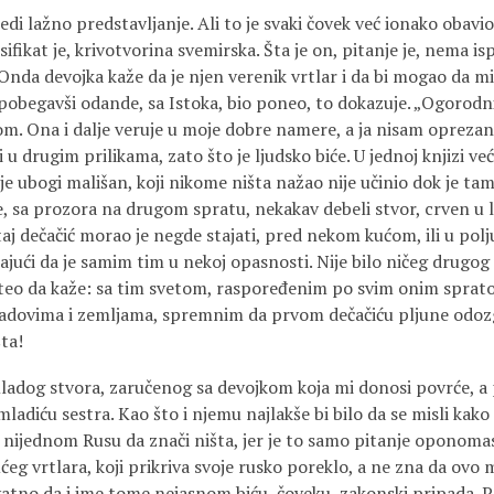
edi lažno predstavljanje. Ali to je svaki čovek već ionako obavio
lsifikat je, krivotvorina svemirska. Šta je on, pitanje je, nema is
Onda devojka kaže da je njen verenik vrtlar i da bi mogao da mi
, pobegavši odande, sa Istoka, bio poneo, to dokazuje. „Ogorodni
m. Ona i dalje veruje u moje dobre namere, a ja nisam opreza
i u drugim prilikama, zato što je ljudsko biće. U jednoj knjizi ve
e ubogi mališan, koji nikome ništa nažao nije učinio dok je t
e, sa prozora na drugom spratu, nekakav debeli stvor, crven u l
aj dečačić morao je negde stajati, pred nekom kućom, ili u polju,
najući da je samim tim u nekoj opasnosti. Nije bilo ničeg drugog
 hteo da kaže: sa tim svetom, raspoređenim po svim onim spra
adovima i zemljama, spremnim da prvom dečačiću pljune odozg
ta!
adog stvora, zaručenog sa devojkom koja mi donosi povrće, a p
ladiću sestra. Kao što i njemu najlakše bi bilo da se misli kako
o nijednom Rusu da znači ništa, jer je to samo pitanje oponomas
g vrtlara, koji prikriva svoje rusko poreklo, a ne zna da ovo m
vatno da i ime tome nejasnom biću, čoveku, zakonski pripada. 