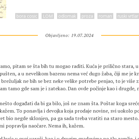
bora cosic
LOM
odlomak
proza
roman
ruski vrtlar
Objavljeno: 19.07.2024
o, pitam se šta bih tu mogao raditi. Kuća je prilično stara, u 
zapušten, a u nevelikom bazenu nema već dugo žaba, čiji me je k
i brežuljak ne bih se bez neke velike potrebe penjao, to je više 
jam tamo gde sam je i zatekao. Dan ovde počinje kao i drugde, ni
nešto događati da bi ga bilo, još ne znam šta. Poštar koga sreće
kažem. To ponavlja i devojka koja prodaje novine, svi uokolo p
t bio negde sklonjen, pa ga sada treba vratiti na staro mesto.
 mi popravlja naočare. Nema ih, kažem.
d kuća u ovoj varoši, kao i u drugim gradovima po tlu zemlje, 