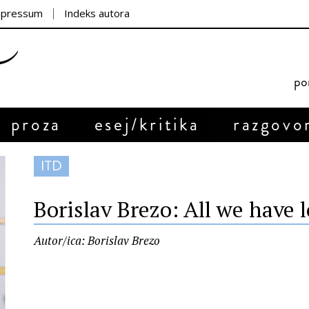
mpressum
Indeks autora
por
proza
esej/kritika
razgovo
ITD
Borislav Brezo: All we have l
Autor/ica: Borislav Brezo