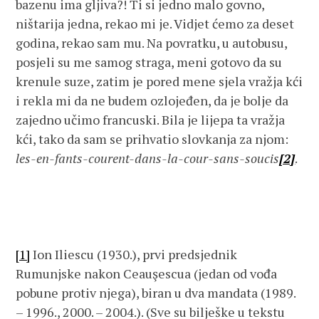
bazenu ima gljiva?! Ti si jedno malo govno,
ništarija jedna, rekao mi je. Vidjet ćemo za deset
godina, rekao sam mu. Na povratku, u autobusu,
posjeli su me samog straga, meni gotovo da su
krenule suze, zatim je pored mene sjela vražja kći
i rekla mi da ne budem ozlojeđen, da je bolje da
zajedno učimo francuski. Bila je lijepa ta vražja
kći, tako da sam se prihvatio slovkanja za njom:
les-en-fants-courent-dans-la-cour-sans-soucis
[2]
.
[1]
Ion Iliescu (1930.), prvi predsjednik
Rumunjske nakon Ceauşescua (jedan od vođa
pobune protiv njega), biran u dva mandata (1989.
– 1996., 2000. – 2004.). (Sve su bilješke u tekstu