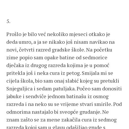
5.
Prošlo je bilo već nekoliko mjeseci otkako je
deda umro, a ja se nikako još nisam navikao na
novi, četvrti razred gradske škole. Na početku
zime popio sam opake batine od sedmorice
dječaka iz drugog razreda kojima je u pomoć
pritekla još i neka cura iz petog. Smijala mi se
cijela škola, bio sam onaj slabić kojeg su pretukli
Snjeguljica i sedam patuljaka. Počeo sam donositi
jabuke i sendviče jednom batinašu iz osmog
razreda i na neko su se vrijeme stvari smirile. Pod
odmorima nastajalo bi sveopće grudanje. Ne
znam zašto se za mene zakačila cura iz sedmog
razreda kojoj sam u glavu odašiljao grude s