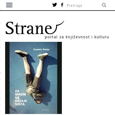
portal za književnost i kulturu
TIKA
ORI
T
SUM