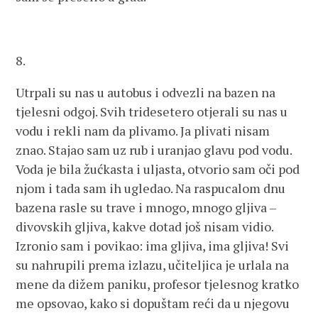
8.
Utrpali su nas u autobus i odvezli na bazen na
tjelesni odgoj. Svih tridesetero otjerali su nas u
vodu i rekli nam da plivamo. Ja plivati nisam
znao. Stajao sam uz rub i uranjao glavu pod vodu.
Voda je bila žućkasta i uljasta, otvorio sam oči pod
njom i tada sam ih ugledao. Na raspucalom dnu
bazena rasle su trave i mnogo, mnogo gljiva –
divovskih gljiva, kakve dotad još nisam vidio.
Izronio sam i povikao: ima gljiva, ima gljiva! Svi
su nahrupili prema izlazu, učiteljica je urlala na
mene da dižem paniku, profesor tjelesnog kratko
me opsovao, kako si dopuštam reći da u njegovu