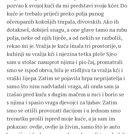
pozvao k svojoj kući da mi predstavi svoju kćer. Do
kuće je trebalo prijeći preko polja punog
očerupanih kokošjih trupala, divovskih. Ako ih
dotakneš, dobiješ snagu, a one glave tamo na rubu
polja, neke od njih liječe, a od nekih se razboliš,
rekao mi je. Vražja je kuća imala tri prostorije, u
kuhinji su vražja kći i njezina tetka plele Sjeo
sam u stolac nasuprot njima i pio čaj, promatrali
smo se ispod obrva, bila je stidljiva ta vražja kći i
vraški lijepa. Zatim se pojavila hrpa neprijatelja i
samo što nisu nadvladali vraga, ali onda sam ja
izašao pred kuću s dugim mačem u ruci i borio se
s njima i spasio vraga djevojci za ljubav. Zatim
smo se otišli provozati dacijom i u jednom smo
trenutku prošli ispred moje kuće, a ja sam im
pokazao: ovdje, ovdje ja živim, samo što je auto