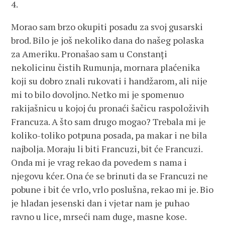
4.
Morao sam brzo okupiti posadu za svoj gusarski
brod. Bilo je još nekoliko dana do našeg polaska
za Ameriku. Pronašao sam u Constanți
nekolicinu čistih Rumunja, mornara plaćenika
koji su dobro znali rukovati i handžarom, ali nije
mi to bilo dovoljno. Netko mi je spomenuo
rakijašnicu u kojoj ću pronaći šačicu raspoloživih
Francuza. A što sam drugo mogao? Trebala mi je
koliko-toliko potpuna posada, pa makar i ne bila
najbolja. Moraju li biti Francuzi, bit će Francuzi.
Onda mi je vrag rekao da povedem s nama i
njegovu kćer. Ona će se brinuti da se Francuzi ne
pobune i bit će vrlo, vrlo poslušna, rekao mi je. Bio
je hladan jesenski dan i vjetar nam je puhao
ravno u lice, mrseći nam duge, masne kose.