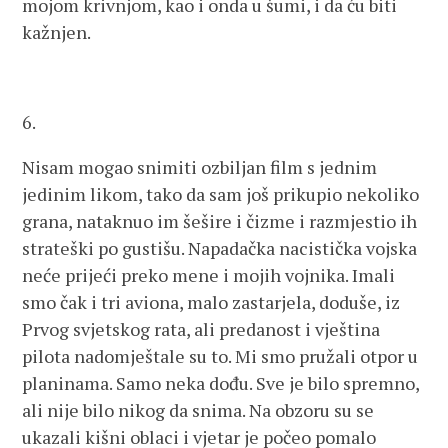
mojom krivnjom, kao i onda u šumi, i da ću biti
kažnjen.
6.
Nisam mogao snimiti ozbiljan film s jednim
jedinim likom, tako da sam još prikupio nekoliko
grana, nataknuo im šešire i čizme i razmjestio ih
strateški po gustišu. Napadačka nacistička vojska
neće prijeći preko mene i mojih vojnika. Imali
smo čak i tri aviona, malo zastarjela, doduše, iz
Prvog svjetskog rata, ali predanost i vještina
pilota nadomještale su to. Mi smo pružali otpor u
planinama. Samo neka dođu. Sve je bilo spremno,
ali nije bilo nikog da snima. Na obzoru su se
ukazali kišni oblaci i vjetar je počeo pomalo