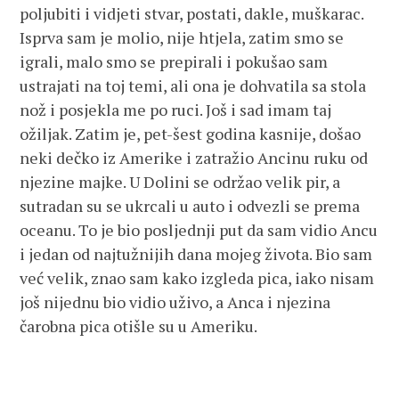
poljubiti i vidjeti stvar, postati, dakle, muškarac.
Isprva sam je molio, nije htjela, zatim smo se
igrali, malo smo se prepirali i pokušao sam
ustrajati na toj temi, ali ona je dohvatila sa stola
nož i posjekla me po ruci. Još i sad imam taj
ožiljak. Zatim je, pet-šest godina kasnije, došao
neki dečko iz Amerike i zatražio Ancinu ruku od
njezine majke. U Dolini se održao velik pir, a
sutradan su se ukrcali u auto i odvezli se prema
oceanu. To je bio posljednji put da sam vidio Ancu
i jedan od najtužnijih dana mojeg života. Bio sam
već velik, znao sam kako izgleda pica, iako nisam
još nijednu bio vidio uživo, a Anca i njezina
čarobna pica otišle su u Ameriku.