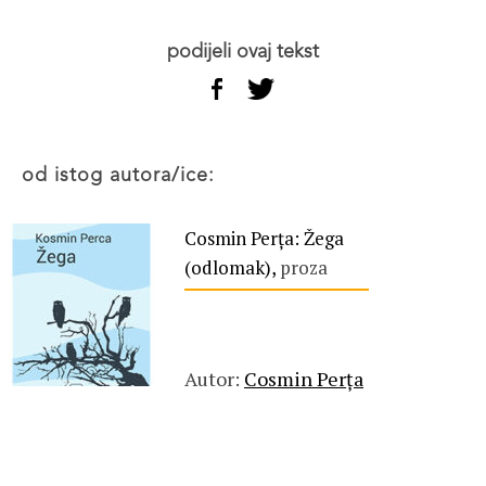
podijeli ovaj tekst
od istog autora/ice:
Cosmin Perța: Žega
(odlomak),
proza
Autor:
Cosmin Perța