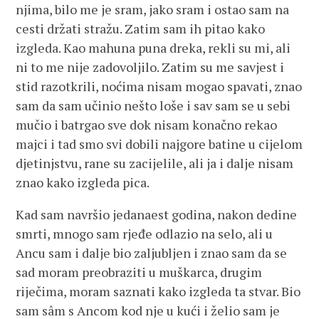
njima, bilo me je sram, jako sram i ostao sam na
cesti držati stražu. Zatim sam ih pitao kako
izgleda. Kao mahuna puna dreka, rekli su mi, ali
ni to me nije zadovoljilo. Zatim su me savjest i
stid razotkrili, noćima nisam mogao spavati, znao
sam da sam učinio nešto loše i sav sam se u sebi
mučio i batrgao sve dok nisam konačno rekao
majci i tad smo svi dobili najgore batine u cijelom
djetinjstvu, rane su zacijelile, ali ja i dalje nisam
znao kako izgleda pica.
Kad sam navršio jedanaest godina, nakon dedine
smrti, mnogo sam rjeđe odlazio na selo, ali u
Ancu sam i dalje bio zaljubljen i znao sam da se
sad moram preobraziti u muškarca, drugim
riječima, moram saznati kako izgleda ta stvar. Bio
sam sâm s Ancom kod nje u kući i želio sam je