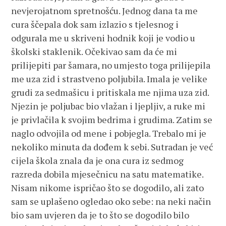
nevjerojatnom spretnošću. Jednog dana ta me
cura ščepala dok sam izlazio s tjelesnog i
odgurala me u skriveni hodnik koji je vodio u
školski staklenik. Očekivao sam da će mi
prilijepiti par šamara, no umjesto toga prilijepila
me uza zid i strastveno poljubila. Imala je velike
grudi za sedmašicu i pritiskala me njima uza zid.
Njezin je poljubac bio vlažan i ljepljiv, a ruke mi
je privlačila k svojim bedrima i grudima. Zatim se
naglo odvojila od mene i pobjegla. Trebalo mi je
nekoliko minuta da dođem k sebi. Sutradan je već
cijela škola znala da je ona cura iz sedmog
razreda dobila mjesečnicu na satu matematike.
Nisam nikome ispričao što se dogodilo, ali zato
sam se uplašeno ogledao oko sebe: na neki način
bio sam uvjeren da je to što se dogodilo bilo