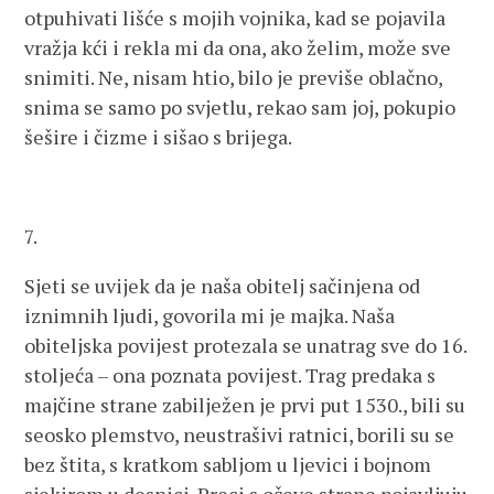
otpuhivati lišće s mojih vojnika, kad se pojavila
vražja kći i rekla mi da ona, ako želim, može sve
snimiti. Ne, nisam htio, bilo je previše oblačno,
snima se samo po svjetlu, rekao sam joj, pokupio
šešire i čizme i sišao s brijega.
7.
Sjeti se uvijek da je naša obitelj sačinjena od
iznimnih ljudi, govorila mi je majka. Naša
obiteljska povijest protezala se unatrag sve do 16.
stoljeća – ona poznata povijest. Trag predaka s
majčine strane zabilježen je prvi put 1530., bili su
seosko plemstvo, neustrašivi ratnici, borili su se
bez štita, s kratkom sabljom u ljevici i bojnom