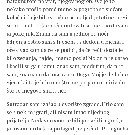
nataknutom na vrat, njegov pogreb, sve je to
nekako prošlo pored mene. S pogreba se sjećam
kolača i da je bilo strašno puno ljudi, stotine, a svi
su mi imali nešto reći i milovali su me kao da sam
ja pokojnik. Znam da sam u jednoj od noći
bdijenja ostao sam s lijesom i s dedom u njemu i
očekivao sam da će se podići, da će reći: dosta je
bilo zezanja, hajde, imamo posla! No on nije ustao
i bacili su ga u jamu, znao sam, međutim, da nije
sam, znao sam da ima uza se Boga. Moj je deda bio
vjernik i to je bilo ono što me potpuno umirivalo
što se njegove smrti tiče.
Sutradan sam izašao u dvorište zgrade. Htio sam
se s nekim igrati, ali nisam imao nijednog
prijatelja. Nedavno smo se bili preselili u grad, a
ja nisam bio baš najprilagodljivije ćudi. Prilagodba