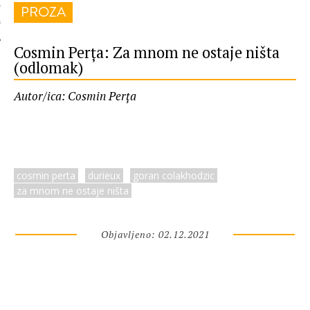
PROZA
 AUTORA
Cosmin Perța: Za mnom ne ostaje ništa
(odlomak)
Autor/ica: Cosmin Perța
cosmin perta
durieux
goran colakhodzic
za mnom ne ostaje ništa
Objavljeno: 02.12.2021