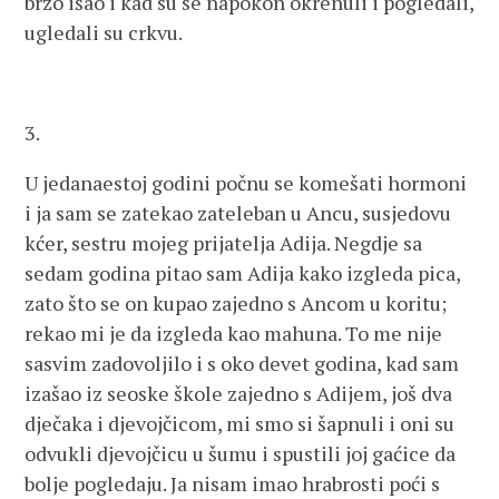
brzo išao i kad su se napokon okrenuli i pogledali,
ugledali su crkvu.
3.
U jedanaestoj godini počnu se komešati hormoni
i ja sam se zatekao zateleban u Ancu, susjedovu
kćer, sestru mojeg prijatelja Adija. Negdje sa
sedam godina pitao sam Adija kako izgleda pica,
zato što se on kupao zajedno s Ancom u koritu;
rekao mi je da izgleda kao mahuna. To me nije
sasvim zadovoljilo i s oko devet godina, kad sam
izašao iz seoske škole zajedno s Adijem, još dva
dječaka i djevojčicom, mi smo si šapnuli i oni su
odvukli djevojčicu u šumu i spustili joj gaćice da
bolje pogledaju. Ja nisam imao hrabrosti poći s