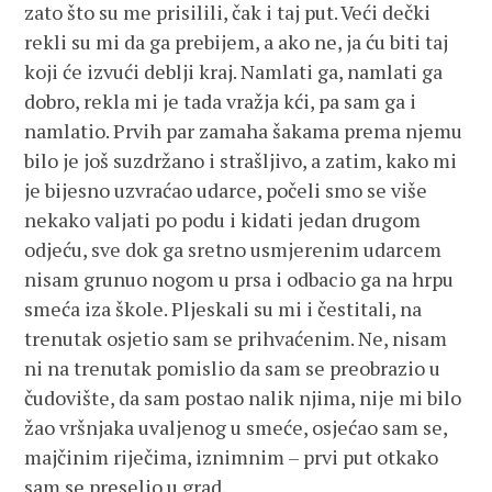
zato što su me prisilili, čak i taj put. Veći dečki
rekli su mi da ga prebijem, a ako ne, ja ću biti taj
koji će izvući deblji kraj. Namlati ga, namlati ga
dobro, rekla mi je tada vražja kći, pa sam ga i
namlatio. Prvih par zamaha šakama prema njemu
bilo je još suzdržano i strašljivo, a zatim, kako mi
je bijesno uzvraćao udarce, počeli smo se više
nekako valjati po podu i kidati jedan drugom
odjeću, sve dok ga sretno usmjerenim udarcem
nisam grunuo nogom u prsa i odbacio ga na hrpu
smeća iza škole. Pljeskali su mi i čestitali, na
trenutak osjetio sam se prihvaćenim. Ne, nisam
ni na trenutak pomislio da sam se preobrazio u
čudovište, da sam postao nalik njima, nije mi bilo
žao vršnjaka uvaljenog u smeće, osjećao sam se,
majčinim riječima, iznimnim – prvi put otkako
sam se preselio u grad.