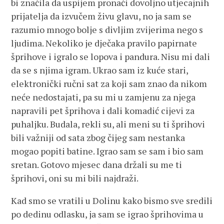
bi značila da uspijem pronaći dovoljno utjecajnih
prijatelja da izvučem živu glavu, no ja sam se
razumio mnogo bolje s divljim zvijerima nego s
ljudima. Nekoliko je dječaka pravilo papirnate
šprihove i igralo se lopova i pandura. Nisu mi dali
da se s njima igram. Ukrao sam iz kuće stari,
elektronički ručni sat za koji sam znao da nikom
neće nedostajati, pa su mi u zamjenu za njega
napravili pet šprihova i dali komadić cijevi za
puhaljku. Budala, rekli su, ali meni su ti šprihovi
bili važniji od sata zbog čijeg sam nestanka
mogao popiti batine. Igrao sam se sam i bio sam
sretan. Gotovo mjesec dana držali su me ti
šprihovi, oni su mi bili najdraži.
Kad smo se vratili u Dolinu kako bismo sve sredili
po dedinu odlasku, ja sam se igrao šprihovima u