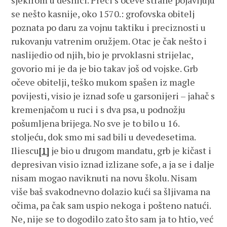
sjekirom u desnici. Preci s očeve strane pojavljuju
se nešto kasnije, oko 1570.: grofovska obitelj
poznata po daru za vojnu taktiku i preciznosti u
rukovanju vatrenim oružjem. Otac je čak nešto i
naslijedio od njih, bio je prvoklasni strijelac,
govorio mi je da je bio takav još od vojske. Grb
očeve obitelji, teško mukom spašen iz magle
povijesti, visio je iznad sofe u garsonijeri – jahač s
kremenjačom u ruci i s dva psa, u podnožju
pošumljena brijega. No sve je to bilo u 16.
stoljeću, dok smo mi sad bili u devedesetima.
Iliescu
[1]
je bio u drugom mandatu, grb je kičast i
depresivan visio iznad izlizane sofe, a ja se i dalje
nisam mogao naviknuti na novu školu. Nisam
više baš svakodnevno dolazio kući sa šljivama na
očima, pa čak sam uspio nekoga i pošteno natući.
Ne, nije se to dogodilo zato što sam ja to htio, već