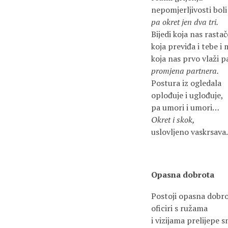
nepomjerljivosti boli
pa okret jen dva tri.
Bijedi koja nas rastač
koja previđa i tebe i
koja nas prvo vlaži p
promjena partnera.
Postura iz ogledala
oplođuje i uglođuje,
pa umori i umori…
Okret i skok,
uslovljeno vaskrsava.
Opasna dobrota
Postoji opasna dobro
oficiri s ružama
i vizijama prelijepe s