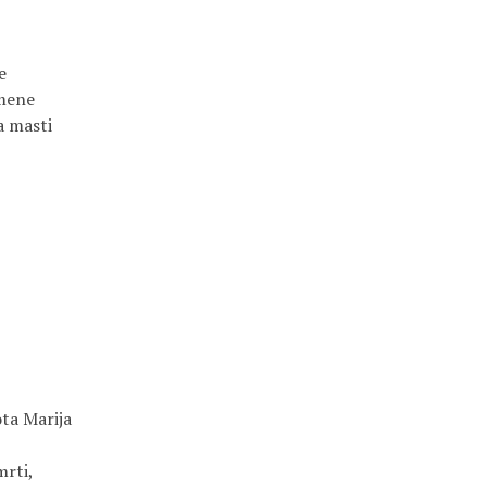
e
 mene
a masti
ta Marija
mrti,