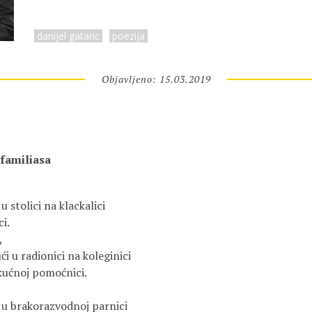
danijel gataric
poezija
Objavljeno: 15.03.2019
familiasa
 stolici na klackalici
i.
,
ći u radionici na koleginici
kućnoj pomoćnici.
 u brakorazvodnoj parnici