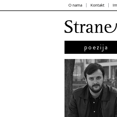
O nama
Kontakt
I
poezija