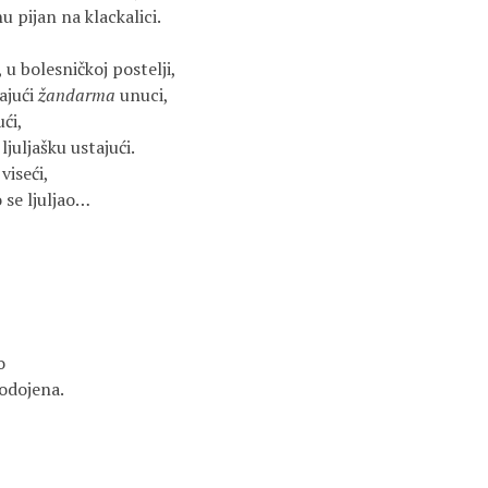
 pijan na klackalici.
 u bolesničkoj postelji,
rajući
žandarma
unuci,
ći,
ljuljašku ustajući.
viseći,
 se ljuljao…
o
podojena.