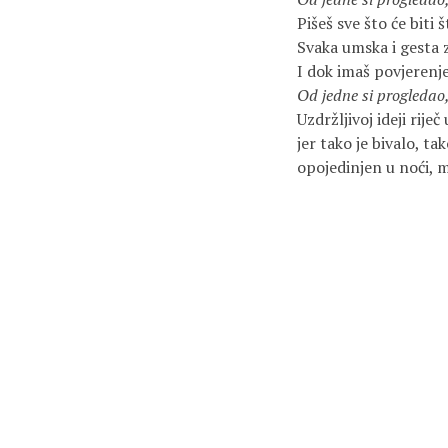
Pišeš sve što će biti š
Svaka umska i gesta z
I dok imaš povjerenj
Od jedne si progledao, 
Uzdržljivoj ideji rij
jer tako je bivalo, tak
opojedinjen u noći, 