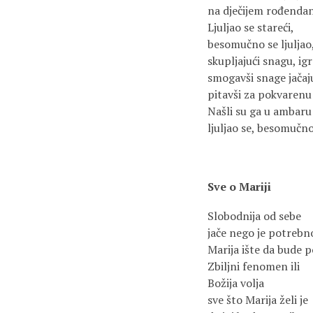
na dječijem rođendanu
Ljuljao se stareći,
besomučno se ljuljao,
skupljajući snagu, ig
smogavši snage jačaju
pitavši za pokvarenu 
Našli su ga u ambaru 
ljuljao se, besomučno
Sve o Mariji
Slobodnija od sebe
jače nego je potrebn
Marija ište da bude 
Zbiljni fenomen ili
Božija volja
sve što Marija želi je