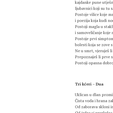
kajdanke pune utješ
ljubavnici koji su tu 
Postoje vilice koje m
i poezija koja kudi no
Postoji magla u stakl
i samoveličanje koje n
Postoje prvi simptom
bolesti koja se zove s
Ne u smrt, vjeruješ li
Prepoznaješ li prve
Postoji opasna dobro
Tri kćeri – Dua
Uklican u dlan promis
Čista voda i hrana za
Od zaborava skloni i
Od jedne si progledao, 