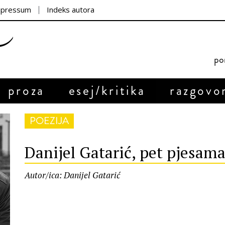
mpressum
Indeks autora
por
proza
esej/kritika
razgovo
POEZIJA
Danijel Gatarić, pet pjesam
Autor/ica: Danijel Gatarić