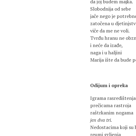
da joj budem majka.
Slobodnija od sebe
jače nego je potrebn
zatočena u djetinjst
viče da me ne voli.
Tvrđu hranu ne obz
i neće da izađe,
naga i u haljini
Marija ište da bude 
Odijum i opreka
Igrama rasredištenja
prečicama rastroja
raštrkanim nogama
jen dva tri.
Nedostacima koji su 
reumi grljenja