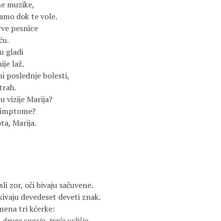
ne muzike,
samo dok te vole.
rve pesnice
ću.
u gladi
ije laž.
i poslednje bolesti,
trah.
 u vizije Marija?
 simptome?
ta, Marija.
li zor, oči bivaju sačuvene.
kivaju devedeset deveti znak.
mena tri kćerke:
druge spasio, treće uslišio.