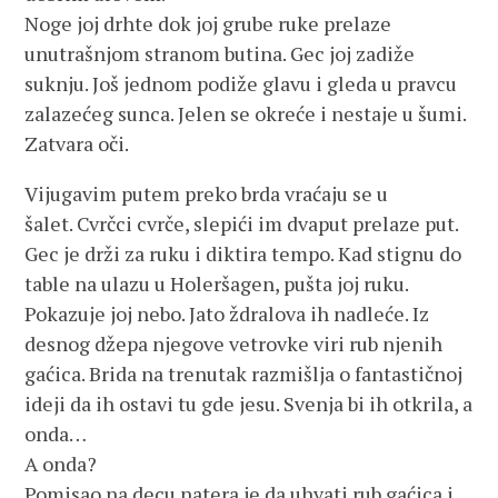
Noge joj drhte dok joj grube ruke prelaze
unutrašnjom stranom butina. Gec joj zadiže
suknju. Još jednom podiže glavu i gleda u pravcu
zalazećeg sunca. Jelen se okreće i nestaje u šumi.
Zatvara oči.
Vijugavim putem preko brda vraćaju se u
šalet. Cvrčci cvrče, slepići im dvaput prelaze put.
Gec je drži za ruku i diktira tempo. Kad stignu do
table na ulazu u Holeršagen, pušta joj ruku.
Pokazuje joj nebo. Jato ždralova ih nadleće. Iz
desnog džepa njegove vetrovke viri rub njenih
gaćica. Brida na trenutak razmišlja o fantastičnoj
ideji da ih ostavi tu gde jesu. Svenja bi ih otkrila, a
onda…
A onda?
Pomisao na decu natera je da uhvati rub gaćica i