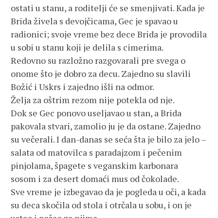
ostati u stanu, a roditelji će se smenjivati. Kada je
Brida živela s devojčicama, Gec je spavao u
radionici; svoje vreme bez dece Brida je provodila
u sobi u stanu koji je delila s cimerima.
Redovno su razložno razgovarali pre svega o
onome što je dobro za decu. Zajedno su slavili
Božić i Uskrs i zajedno išli na odmor.
Želja za oštrim rezom nije potekla od nje.
Dok se Gec ponovo useljavao u stan, a Brida
pakovala stvari, zamolio ju je da ostane. Zajedno
su večerali. I dan-danas se seća šta je bilo za jelo –
salata od matovilca s paradajzom i pečenim
pinjolama, špagete s veganskim karbonara
sosom i za desert domaći mus od čokolade.
Sve vreme je izbegavao da je pogleda u oči, a kada
su deca skočila od stola i otrčala u sobu, i on je