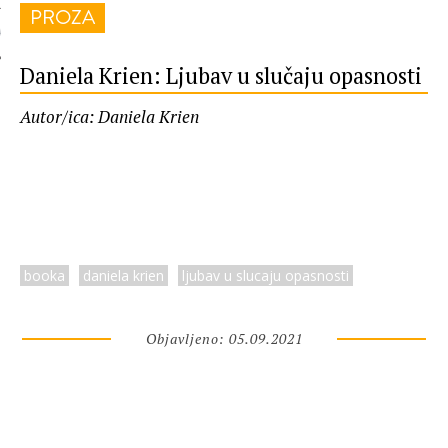
PROZA
 AUTORA
Daniela Krien: Ljubav u slučaju opasnosti
Autor/ica: Daniela Krien
booka
daniela krien
ljubav u slucaju opasnosti
Objavljeno: 05.09.2021