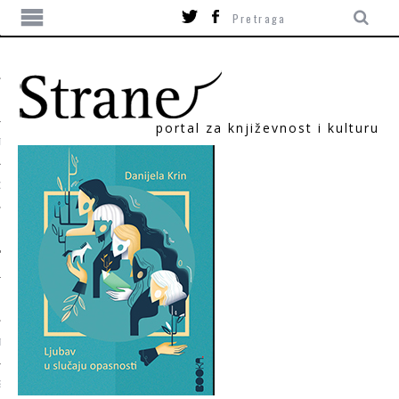
portal za književnost i kulturu
TIKA
ORI
T
SUM