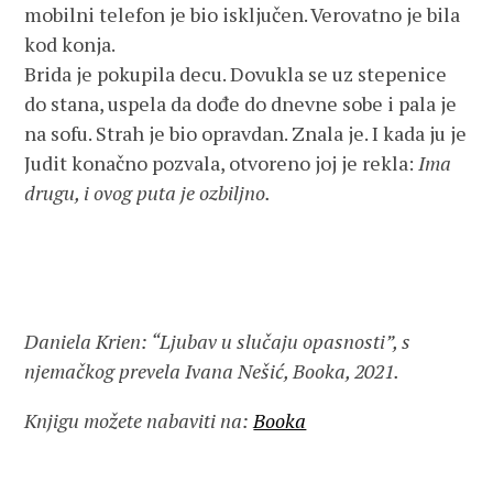
mobilni telefon je bio isključen. Verovatno je bila
kod konja.
Brida je pokupila decu. Dovukla se uz stepenice
do stana, uspela da dođe do dnevne sobe i pala je
na sofu. Strah je bio opravdan. Znala je. I kada ju je
Judit konačno pozvala, otvoreno joj je rekla:
Ima
drugu, i ovog puta je ozbiljno.
Daniela Krien: “Ljubav u slučaju opasnosti”, s
njemačkog prevela Ivana Nešić, Booka, 2021.
Knjigu možete nabaviti na:
Booka