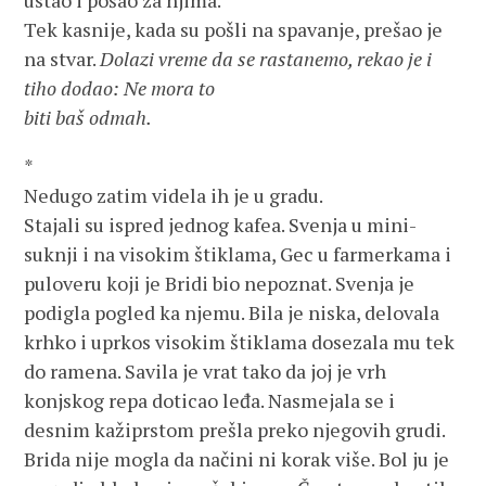
ustao i pošao za njima.
Tek kasnije, kada su pošli na spavanje, prešao je
na stvar.
Dolazi vreme da se rastanemo, rekao je i
tiho dodao: Ne mora to
biti baš odmah.
*
Nedugo zatim videla ih je u gradu.
Stajali su ispred jednog kafea. Svenja u mini-
suknji i na visokim štiklama, Gec u farmerkama i
puloveru koji je Bridi bio nepoznat. Svenja je
podigla pogled ka njemu. Bila je niska, delovala
krhko i uprkos visokim štiklama dosezala mu tek
do ramena. Savila je vrat tako da joj je vrh
konjskog repa doticao leđa. Nasmejala se i
desnim kažiprstom prešla preko njegovih grudi.
Brida nije mogla da načini ni korak više. Bol ju je