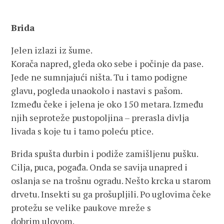
Brida
Jelen izlazi iz šume.
Korača napred, gleda oko sebe i počinje da pase.
Jede ne sumnjajući ništa. Tu i tamo podigne
glavu, pogleda unaokolo i nastavi s pašom.
Između čeke i jelena je oko 150 metara. Između
njih seproteže pustopoljina – prerasla divlja
livada s koje tu i tamo poleću ptice.
Brida spušta durbin i podiže zamišljenu pušku.
Cilja, puca, pogađa. Onda se savija unapred i
oslanja se na trošnu ogradu. Nešto krcka u starom
drvetu. Insekti su ga prošupljili. Po uglovima čeke
protežu se velike paukove mreže s
dobrim ulovom.