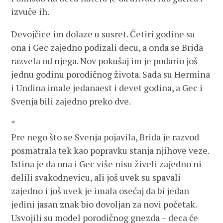
izvuče ih.
Devojčice im dolaze u susret. Četiri godine su
ona i Gec zajedno podizali decu, a onda se Brida
razvela od njega. Nov pokušaj im je podario još
jednu godinu porodičnog života. Sada su Hermina
i Undina imale jedanaest i devet godina, a Gec i
Svenja bili zajedno preko dve.
*
Pre nego što se Svenja pojavila, Brida je razvod
posmatrala tek kao popravku stanja njihove veze.
Istina je da ona i Gec više nisu živeli zajedno ni
delili svakodnevicu, ali još uvek su spavali
zajedno i još uvek je imala osećaj da bi jedan
jedini jasan znak bio dovoljan za novi početak.
Usvojili su model porodičnog gnezda – deca će