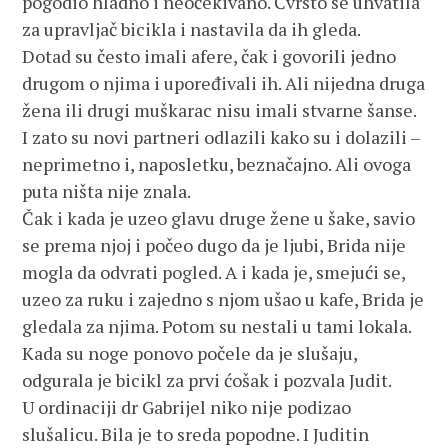
pogodio hladno i neočekivano. Čvrsto se uhvatila
za upravljač bicikla i nastavila da ih gleda.
Dotad su često imali afere, čak i govorili jedno
drugom o njima i upoređivali ih. Ali nijedna druga
žena ili drugi muškarac nisu imali stvarne šanse.
I zato su novi partneri odlazili kako su i dolazili –
neprimetno i, naposletku, beznačajno. Ali ovoga
puta ništa nije znala.
Čak i kada je uzeo glavu druge žene u šake, savio
se prema njoj i počeo dugo da je ljubi, Brida nije
mogla da odvrati pogled. A i kada je, smejući se,
uzeo za ruku i zajedno s njom ušao u kafe, Brida je
gledala za njima. Potom su nestali u tami lokala.
Kada su noge ponovo počele da je slušaju,
odgurala je bicikl za prvi ćošak i pozvala Judit.
U ordinaciji dr Gabrijel niko nije podizao
slušalicu. Bila je to sreda popodne. I Juditin